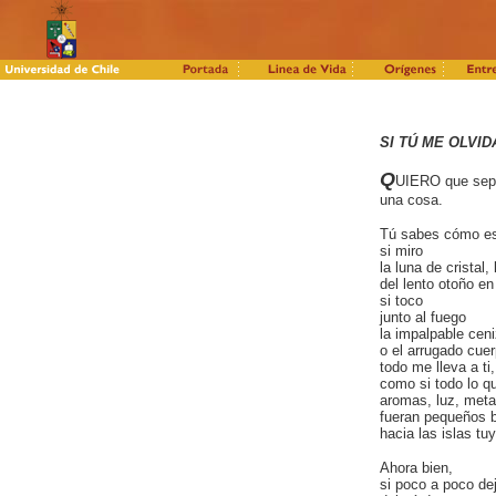
SI TÚ ME OLVID
Q
UIERO que sep
una cosa.
Tú sabes cómo es
si miro
la luna de cristal,
del lento otoño en
si toco
junto al fuego
la impalpable cen
o el arrugado cuer
todo me lleva a ti,
como si todo lo qu
aromas, luz, meta
fueran pequeños 
hacia las islas t
Ahora bien,
si poco a poco de