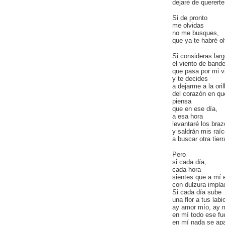
dejaré de querert
Si de pronto
me olvidas
no me busques,
que ya te habré o
Si consideras larg
el viento de band
que pasa por mi v
y te decides
a dejarme a la oril
del corazón en qu
piensa
que en ese día,
a esa hora
levantaré los bra
y saldrán mis raí
a buscar otra tierr
Pero
si cada día,
cada hora
sientes que a mí 
con dulzura impla
Si cada día sube
una flor a tus lab
ay amor mío, ay 
en mí todo ese fu
en mí nada se apa