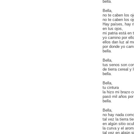
bella.
Bella,
no te caben los oj
no te caben los ojo
Hay países, hay r
en tus ojos,
mi patria está en 
yo camino por ell
ellos dan luz al 
por donde yo cam
bella.
Bella,
tus senos son co
de tierra cereal y 
bella.
Bella,
tu cintura
la hizo mi brazo 
pasó mil años por
bella.
Bella,
no hay nada como
tal vez la tierra ti
en algún sitio ocul
la curva y el arom
tal vez en algún si