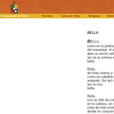
BELLA
B
ELLA,
como en la piedra
del manantial, el 
abre un ancho re
así es la sonrisa e
bella.
Bella,
de finas manos y 
como un caballito 
andando, flor del
así te veo,
bella.
Bella,
con un nido de c
en tu cabeza, un 
color de miel som
donde mi corazón 