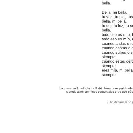
bella.
Bella, mi bella,
tu voz, tu piel, tu
bella, mi bella,
tu ser, tu luz, tu 
bella,
todo eso es mío, b
todo eso es mío, 
cuando andas o r
cuando cantas o 
cuando sufres o 
siempre,
cuando estás cerc
siempre,
eres mía, mi bella
siempre.
La presente Antología de Pablo Neruda es publicada c
reproducción con fines comerciales o de uso púb
Sitio desarrollado