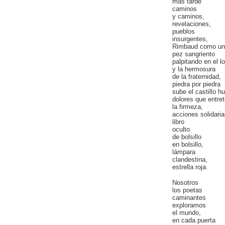
más tarde
caminos
y caminos,
revelaciones,
pueblos
insurgentes,
Rimbaud como un 
pez sangriento
palpitando en el l
y la hermosura
de la fraternidad,
piedra por piedra
sube el castillo 
dolores que entret
la firmeza,
acciones solidaria
libro
oculto
de bolsillo
en bolsillo,
lámpara
clandestina,
estrella roja.
Nosotros
los poetas
caminantes
exploramos
el mundo,
en cada puerta