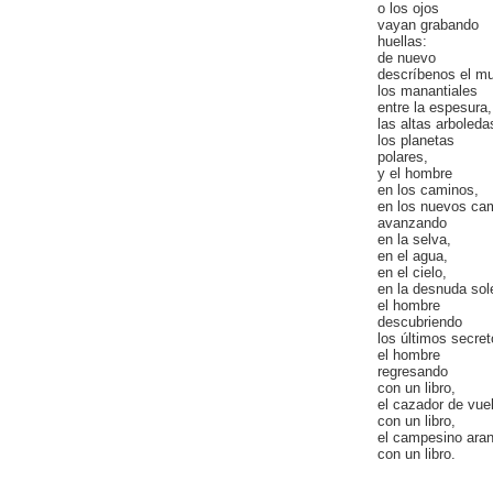
o los ojos
vayan grabando
huellas:
de nuevo
descríbenos el m
los manantiales
entre la espesura,
las altas arboleda
los planetas
polares,
y el hombre
en los caminos,
en los nuevos ca
avanzando
en la selva,
en el agua,
en el cielo,
en la desnuda sol
el hombre
descubriendo
los últimos secret
el hombre
regresando
con un libro,
el cazador de vue
con un libro,
el campesino ara
con un libro.