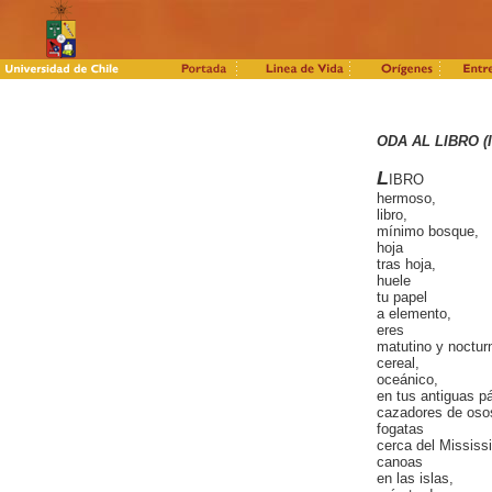
ODA AL LIBRO (I
L
IBRO
hermoso,
libro,
mínimo bosque,
hoja
tras hoja,
huele
tu papel
a elemento,
eres
matutino y noctur
cereal,
oceánico,
en tus antiguas p
cazadores de oso
fogatas
cerca del Mississi
canoas
en las islas,