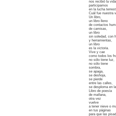
nos recibió la vida
participamos
en la lucha terrest
Cuál fue nuestra v
Un libro,
un libro lleno
de contactos hum
de camisas,
un libro
sin soledad, con
y herramientas,
un libro
es la victoria.
Vive y cae
como todos los fr
no sólo tiene luz,
no sólo
tiene
sombra,
se apaga,
se deshoja,
se pierde
entre las calles,
se desploma en la 
Libro de poesía
de mañana,
otra vez
vuelve
a tener nieve o m
en tus páginas
para que las pisa