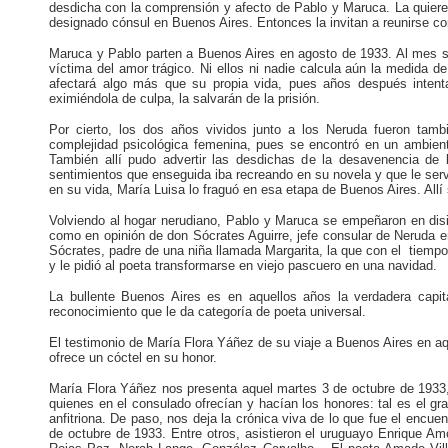
desdicha con la comprensión y afecto de Pablo y Maruca. La quieren
designado cónsul en Buenos Aires. Entonces la invitan a reunirse con
Maruca y Pablo parten a Buenos Aires en agosto de 1933. Al mes si
víctima del amor trágico. Ni ellos ni nadie calcula aún la medida 
afectará algo más que su propia vida, pues años después intenta
eximiéndola de culpa, la salvarán de la prisión.
Por cierto, los dos años vividos junto a los Neruda fueron tam
complejidad psicológica femenina, pues se encontró en un ambient
También allí pudo advertir las desdichas de la desavenencia de l
sentimientos que enseguida iba recreando en su novela y que le serv
en su vida, María Luisa lo fraguó en esa etapa de Buenos Aires. Allí
Volviendo al hogar nerudiano, Pablo y Maruca se empeñaron en disim
como en opinión de don Sócrates Aguirre, jefe consular de Neruda e
Sócrates, padre de una niña llamada Margarita, la que con el tiempo 
y le pidió al poeta transformarse en viejo pascuero en una navidad.
La bullente Buenos Aires es en aquellos años la verdadera capit
reconocimiento que le da categoría de poeta universal.
El testimonio de María Flora Yáñez de su viaje a Buenos Aires en aque
ofrece un cóctel en su honor.
María Flora Yáñez nos presenta aquel martes 3 de octubre de 1933,
quienes en el consulado ofrecían y hacían los honores: tal es el 
anfitriona. De paso, nos deja la crónica viva de lo que fue el encu
de octubre de 1933. Entre otros, asistieron el uruguayo Enrique A