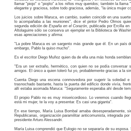
llamar "piojo" o "piojito" a los niños muy queridos; también la llama
elegante y graciosa, sobre todo graciosa, además, "la única mujer co
Los juicios sobre Maruca, en cambio, suelen coincidir en una suert
lo acompañaba a las reuniones", dice el pintor Pedro Olmos quien 
segunda edición de
España en el Corazón
, publicada por Ercilla e
Altolaguirre sólo se conserva un ejemplar en la Biblioteca de Washin
esas apreciaciones y afirma:
"La pobre Maruca es un sargento más grande que él. En un país de
embargo, Pablo la quiso mucho".
Es el escritor Diego Muñoz quien da de ella una más honda sembla
"Era un ser extraño, hermético, con quien no se podía conversar s
amigos. El único a quien toleró fui yo, probablemente gracias a la s
Cuenta Diego una escena conmovedora por sugerir la soledad e 
trasnochado bastante, hasta la puerta del edificio donde vivía, fren
allí estaba asomada Maruca: "Seguramente esperaba ahí desde tem
El propio Pablo no es muy misericordioso. Lo veremos cuando llegu
está mi mujer, te la voy a presentar. Es casi una giganta".
En ese tiempo, María Luisa Bombal amaba desesperadamente, sin 
Republicanas, organización paramilitar anticomunista, integrada por 
presidente Arturo Alessandri.
María Luisa comprendió que Eulogio no se separaría de su esposa. S