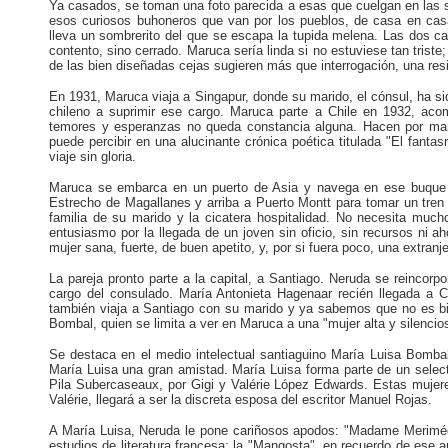
Ya casados, se toman una foto parecida a esas que cuelgan en las s
esos curiosos buhoneros que van por los pueblos, de casa en casa,
lleva un sombrerito del que se escapa la tupida melena. Las dos cabe
contento, sino cerrado. Maruca sería linda si no estuviese tan trist
de las bien diseñadas cejas sugieren más que interrogación, una res
En 1931, Maruca viaja a Singapur, donde su marido, el cónsul, ha sid
chileno a suprimir ese cargo. Maruca parte a Chile en 1932, aco
temores y esperanzas no queda constancia alguna. Hacen por mar
puede percibir en una alucinante crónica poética titulada "El fant
viaje sin gloria.
Maruca se embarca en un puerto de Asia y navega en ese buque ca
Estrecho de Magallanes y arriba a Puerto Montt para tomar un tren 
familia de su marido y la cicatera hospitalidad. No necesita muc
entusiasmo por la llegada de un joven sin oficio, sin recursos ni
mujer sana, fuerte, de buen apetito, y, por si fuera poco, una extranj
La pareja pronto parte a la capital, a Santiago. Neruda se reinco
cargo del consulado. María Antonieta Hagenaar recién llegada a 
también viaja a Santiago con su marido y ya sabemos que no es bi
Bombal, quien se limita a ver en Maruca a una "mujer alta y silenci
Se destaca en el medio intelectual santiaguino María Luisa Bombal.
María Luisa una gran amistad. María Luisa forma parte de un select
Pila Subercaseaux, por Gigi y Valérie López Edwards. Estas mujeres
Valérie, llegará a ser la discreta esposa del escritor Manuel Rojas.
A María Luisa, Neruda le pone cariñosos apodos: "Madame Merimée",
estudios de literatura francesa; la "Mangosta", en recuerdo de ese 