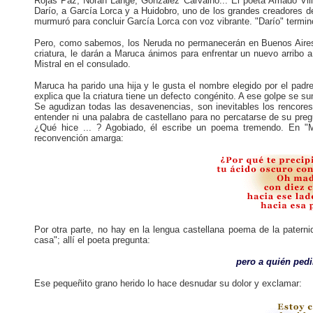
Rojas Paz, Norah Lange, González Carvalho... El poeta Amado Villa
Darío, a García Lorca y a Huidobro, uno de los grandes creadores de
murmuró para concluir García Lorca con voz vibrante. "Darío" termi
Pero, como sabemos, los Neruda no permanecerán en Buenos Aires y
criatura, le darán a Maruca ánimos para enfrentar un nuevo arribo 
Mistral en el consulado.
Maruca ha parido una hija y le gusta el nombre elegido por el pad
explica que la criatura tiene un defecto congénito. A ese golpe se su
Se agudizan todas las desavenencias, son inevitables los rencores,
entender ni una palabra de castellano para no percatarse de su pr
¿Qué hice ... ? Agobiado, él escribe un poema tremendo. En "M
reconvención amarga:
Por otra parte, no hay en la lengua castellana poema de la patern
casa"; allí el poeta pregunta:
pero a quién pedi
Ese pequeñito grano herido lo hace desnudar su dolor y exclamar: