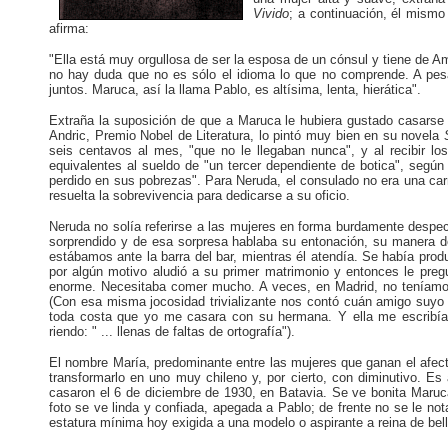
Vivido
; a continuación, él mismo
afirma:
"Ella está muy orgullosa de ser la esposa de un cónsul y tiene de A
no hay duda que no es sólo el idioma lo que no comprende. A pes
juntos. Maruca, así la llama Pablo, es altísima, lenta, hierática".
Extraña la suposición de que a Maruca le hubiera gustado casarse c
Andric, Premio Nobel de Literatura, lo pintó muy bien en su novela
seis centavos al mes, "que no le llegaban nunca", y al recibir l
equivalentes al sueldo de "un tercer dependiente de botica", segú
perdido en sus pobrezas". Para Neruda, el consulado no era una car
resuelta la sobrevivencia para dedicarse a su oficio.
Neruda no solía referirse a las mujeres en forma burdamente despecti
sorprendido y de esa sorpresa hablaba su entonación, su manera de
estábamos ante la barra del bar, mientras él atendía. Se había pro
por algún motivo aludió a su primer matrimonio y entonces le pr
enorme. Necesitaba comer mucho. A veces, en Madrid, no teníamos
(Con esa misma jocosidad trivializante nos contó cuán amigo suyo 
toda costa que yo me casara con su hermana. Y ella me escribía 
riendo: " ... llenas de faltas de ortografía").
El nombre María, predominante entre las mujeres que ganan el afect
transformarlo en uno muy chileno y, por cierto, con diminutivo. E
casaron el 6 de diciembre de 1930, en Batavia. Se ve bonita Maruca
foto se ve linda y confiada, apegada a Pablo; de frente no se le no
estatura mínima hoy exigida a una modelo o aspirante a reina de belle