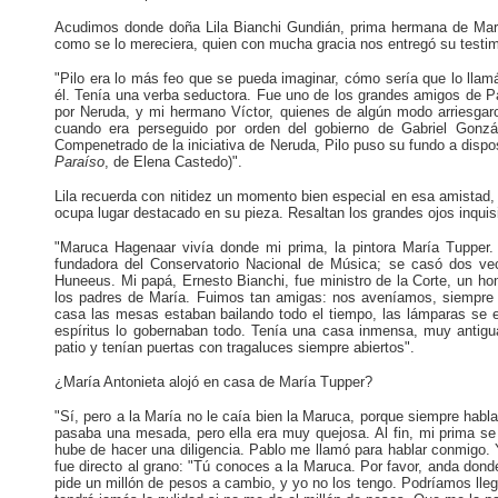
Acudimos donde doña Lila Bianchi Gundián, prima hermana de María
como se lo mereciera, quien con mucha gracia nos entregó su testim
"Pilo era lo más feo que se pueda imaginar, cómo sería que lo lla
él. Tenía una verba seductora. Fue uno de los grandes amigos de 
por Neruda, y mi hermano Víctor, quienes de algún modo arriesgaron
cuando era perseguido por orden del gobierno de Gabriel Gonzá
Compenetrado de la iniciativa de Neruda, Pilo puso su fundo a dispo
Paraíso
, de Elena Castedo)".
Lila recuerda con nitidez un momento bien especial en esa amistad, 
ocupa lugar destacado en su pieza. Resaltan los grandes ojos inquisit
"Maruca Hagenaar vivía donde mi prima, la pintora María Tupper. 
fundadora del Conservatorio Nacional de Música; se casó dos vec
Huneeus. Mi papá, Ernesto Bianchi, fue ministro de la Corte, un ho
los padres de María. Fuimos tan amigas: nos aveníamos, siempre 
casa las mesas estaban bailando todo el tiempo, las lámparas se e
espíritus lo gobernaban todo. Tenía una casa inmensa, muy antigu
patio y tenían puertas con tragaluces siempre abiertos".
¿María Antonieta alojó en casa de María Tupper?
"Sí, pero a la María no le caía bien la Maruca, porque siempre hab
pasaba una mesada, pero ella era muy quejosa. Al fin, mi prima se d
hube de hacer una diligencia. Pablo me llamó para hablar conmigo. 
fue directo al grano: "Tú conoces a la Maruca. Por favor, anda dond
pide un millón de pesos a cambio, y yo no los tengo. Podríamos lleg