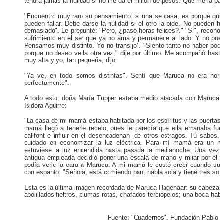
tendrá jamás la nulidad si no me da el millón de pesos. Que me la p
"Encuentro muy raro su pensamiento: si una se casa, es porque quie
pueden fallar. Debe darse la nulidad si el otro la pide. No pueden
demasiado". Le pregunté: "Pero, ¿pasó horas felices?." "Sí", recono
sufrimiento en el ser que ya no ama y permanece al lado. Y no pue
Pensamos muy distinto. Yo no transijo". "Siento tanto no haber pod
porque no deseo verla otra vez," dije por último. Me acompañó hast
muy alta y yo, tan pequeña, dijo:
"Ya ve, en todo somos distintas". Sentí que Maruca no era nor
perfectamente".
A todo esto, doña María Tupper estaba medio atacada con Maruca Ha
Isidora Aguirre:
"La casa de mi mamá estaba habitada por los espíritus y las puerta
mamá
llegó a tenerle recelo, pues le parecía que ella emanaba f
califont e influir en el desencadenan- de otros estragos. Tú sabe
cuidado en economizar la luz eléctrica. Para mí mamá era un m
estuviese la luz encendida hasta pasada la medianoche. Una ve
antigua empleada decidió poner una escala de mano y mirar por el 
podía verle la cara a Maruca. A mi mamá le costó creer cuando s
con espanto: "Señora, está comiendo pan, habla sola y tiene tres so
Esta es la última imagen recordada de Maruca Hagenaar: su cabeza 
apolillados fieltros, plumas rotas, chafados terciopelos; una boca ha
Fuente: "Cuadernos", Fundación Pablo 