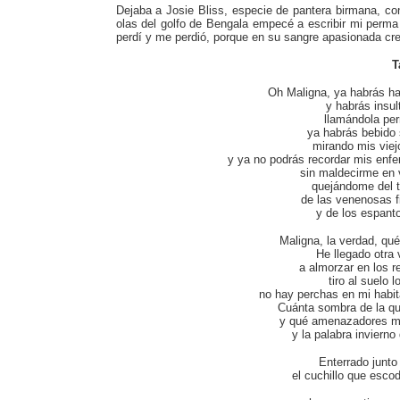
Dejaba a Josie Bliss, especie de pantera birmana, c
olas del golfo de Bengala empecé a escribir mi perma 
perdí y me perdió, porque en su sangre apasionada cre
T
Oh Maligna, ya habrás hall
y habrás insu
llamándola per
ya habrás bebido s
mirando mis viej
y ya no podrás recordar mis enf
sin maldecirme en v
quejándome del tr
de las venenosas f
y de los espant
Maligna, la verdad, qué
He llegado otra 
a almorzar en los r
tiro al suelo 
no hay perchas en mi habita
Cuánta sombra de la qu
y qué amenazadores m
y la palabra invierno
Enterrado junto
el cuchillo que esco