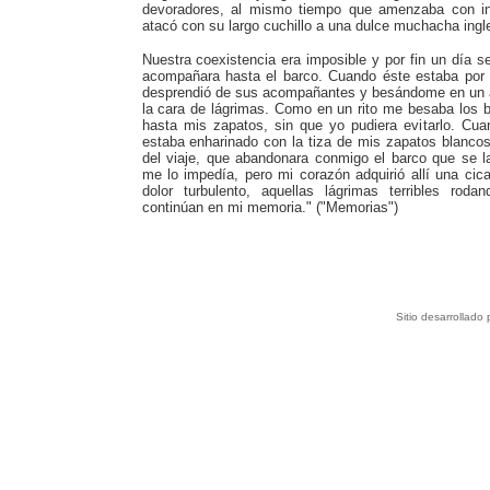
devoradores, al mismo tiempo que amenzaba con i
atacó con su largo cuchillo a una dulce muchacha ingle
Nuestra coexistencia era imposible y por fin un día se
acompañara hasta el barco. Cuando éste estaba por s
desprendió de sus acompañantes y besándome en un ar
la cara de lágrimas. Como en un rito me besaba los bra
hasta mis zapatos, sin que yo pudiera evitarlo. Cua
estaba enharinado con la tiza de mis zapatos blancos
del viaje, que abandonara conmigo el barco que se l
me lo impedía, pero mi corazón adquirió allí una cic
dolor turbulento, aquellas lágrimas terribles roda
continúan en mi memoria." ("Memorias")
Sitio desarrollado