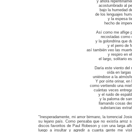
y ahora repentinamen
acostumbrado al pes
bajo la humedad de 
de los lenguajes hum
y la espesa t
hecho de impene
Así como me aflige p
recostadas como d
y la golondrina que d
y el perro de 
así también veo las muert
y respiro en el
el largo, solitario
Daría este viento del 
oída en largas
uniéndose a la atmósfer
Y por oírte orinar, en
como vertiendo una miel 
cuántas veces entrega
y el ruido de espal
y la paloma de sang
llamando cosas des
substancias extra
"Inesperadamente, mi amor birmano, la torrencial Josie
su lejano país. Como pensaba que no existía arroz s
discos favoritos de Paul Robeson y con una larga alf
luego a insultar y agredir a cuanta gente me vis