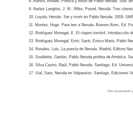
8.
Alonso, Amado. Poesía y estilo de Pablo Neruda. Sud- am
9.
Ibañez Langlois, J. M.: Rilke, Pound, Neruda. Tres clave
10.
Loyola, Hernán. Ser y morir en Pablo Neruda: 1918- 1945
11.
Montes, Hugo. Para leer a Neruda. Buenos Aires, Ed. Fra
12.
Rodríguez Monegal, E. El viajero inmóvil. Introducción 
13.
Rodríguez Monegal, Emir; Santi, Enrico Mario, Pablo Ner
14.
Rosales, Luis, La poesía de Neruda. Madrid, Editora Nac
15.
Soublette, Gastón, Pablo Neruda profeta de América. Sa
16.
Silva Castro, Raúl, Pablo Neruda. Santiago, Ed. Universi
17.
Vial, Sara, Neruda en Valparaíso. Santiago, Ediciones Un
Sitio desarrollado