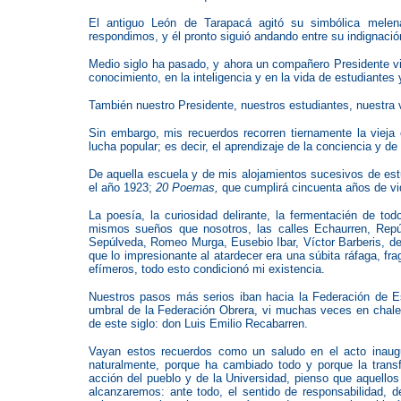
El antiguo León de Tarapacá agitó su simbólica mele
respondimos, y él pronto siguió andando entre su indignació
Medio siglo ha pasado, y ahora un compañero Presidente vie
conocimiento, en la inteligencia y en la vida de estudiantes
También nuestro Presidente, nuestros estudiantes, nuestra
Sin embargo, mis recuerdos recorren tiernamente la vieja e
lucha popular; es decir, el aprendizaje de la conciencia y de 
De aquella escuela y de mis alojamientos sucesivos de estu
el año 1923;
20 Poemas,
que cumplirá cincuenta años de vi
La poesía, la curiosidad delirante, la fermentacién de tod
mismos sueños que nosotros, las calles Echaurren, Repúb
Sepúlveda, Romeo Murga, Eusebio Ibar, Víctor Barberis, des
que lo impresionante al atardecer era una súbita ráfaga, f
efímeros, todo esto condicionó mi existencia.
Nuestros pasos más serios iban hacia la Federación de Est
umbral de la Federación Obrera, vi muchas veces en chal
de este siglo: don Luis Emilio Recabarren.
Vayan estos recuerdos como un saludo en el acto inaug
naturalmente, porque ha cambiado todo y porque la trans
acción del pueblo y de la Universidad, pienso que aquell
alcanzaremos: ante todo, el sentido de responsabilidad, d