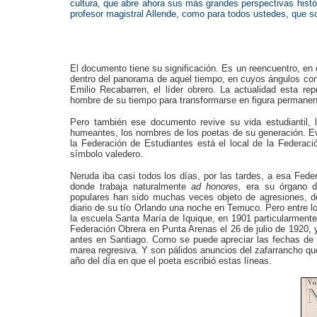
cultura, que abre ahora sus más grandes perspectivas históri
profesor magistral Allende, como para todos ustedes, que s
El documento tiene su significación. Es un reencuentro, en 
dentro del panorama de aquel tiempo, en cuyos ángulos cont
Emilio Recabarren, el líder obrero. La actualidad esta re
hombre de su tiempo para transformarse en figura permanen
Pero también ese documento revive su vida estudiantil, 
humeantes, los nombres de los poetas de su generación. Ev
la Federación de Estudiantes está el local de la Federació
símbolo valedero.
Neruda iba casi todos los días, por las tardes, a esa Feder
donde trabaja naturalmente
ad honores,
era su órgano d
populares han sido muchas veces objeto de agresiones, d
diario de su tío Orlando una noche en Temuco. Pero entre lo
la escuela Santa María de Iquique, en 1901 particularmente
Federación Obrera en Punta Arenas el 26 de julio de 1920, 
antes en Santiago. Como se puede apreciar las fechas de
marea regresiva. Y son pálidos anuncios del zafarrancho qu
año del día en que el poeta escribió estas líneas.