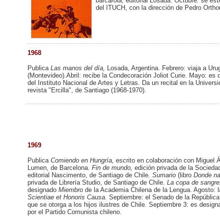
barcarola,
editorial Losada. Octubre: se est
del ITUCH, con la dirección de Pedro Ortho
1968
Publica
Las manos del día,
Losada, Argentina. Febrero: viaja a Uru
(Montevideo).Abril: recibe la Condecoración Joliot Curie. Mayo: es
del Instituto Nacional de Artes y Letras. Da un recital en la Unive
revista "Ercilla", de Santiago (1968-1970).
1969
Publica
Comiendo en Hungría,
escrito en colaboración con Miguel Á
Lumen, de Barcelona.
Fin de mundo,
edición privada de la Socieda
editorial Nascimento, de Santiago de Chile
. Sumario
(libro
Donde nac
privada de Librería Studio, de Santiago de Chile.
La copa de sangr
designado
Miembro
de la Academia Chilena de la Lengua. Agosto: l
Scientiae et Honoris Causa.
Septiembre: el Senado de la República 
que se otorga a los hijos ilustres de Chile. Septiembre 3: es desig
por el Partido Comunista chileno.