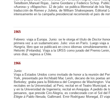
Teitelboim,Manuel Rojas, Jaime Giordano y Federico Schop. Public
«Aurora» y «Mapocho». 12 de julio: se publica
Memorial de Isla Ne
traducción de
Romeo y Julieta,
de William Shakespeare, Editorial 
intensamente en la campaña presidencial recorriendo el país de nort
1965
Febrero: viaja a Europa. Junio: se le otorga el título de
Doctor hono
primera vez a un sudamericano. Julio: vive en París. Luego viaja 
Hungría,
libro que se publicará en cinco idiomas simultáneamente. 
Helsinki (Finlandia). Viaja a la URSS como jurado del Premio Lenin,
unos días, regresa a Chile.
1966
Junio:
Viaja a Estados Unidos como invitado de honor a la reunión del Pe
York, presentado por Archibald Mac Leish, decano de los poetas a
Berkeley; graba para la Biblioteca del Congreso de Washington. Vi
recitales en la Universidad; al Perú, recital en el Teatro Municipal
y en la Universidad de Ingeniería; recital en Arequipa. A pedido de 
peruanos, que preside Ciro Alegría, es condecorado con el Sol del 
Elégie á Pablo Neruda,
Gallimard. Emir Rodríguez Monegal,
El viaj