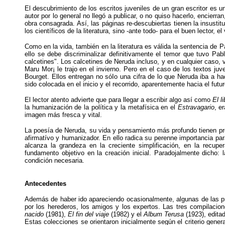
El descubrimiento de los escritos juveniles de un gran escritor es 
autor por lo general no llegó a publicar, o no quiso hacerlo, encierra
obra consagrada. Así, las páginas re-descubiertas tienen la insustitu
los científicos de la literatura, sino -ante todo- para el buen lector, e
Como en la vida, también en la literatura es válida la sentencia de
ello se debe discriminalizar definitivamente el temor que tuvo Pa
calcetines". Los calcetines de Neruda incluso, y en cualquier caso,
Maru Mor¡ le trajo en el invierno. Pero en el caso de los textos j
Bourget. Ellos entregan no sóIo una cifra de lo que Neruda iba a h
sido colocada en el inicio y el recorrido, aparentemente hacia el fut
El lector atento advierte que para llegar a escribir algo así como
El li
la humanización de la política y la metafísica en el
Estravagario
, e
imagen más fresca y vital.
La poesía de Neruda, su vida y pensamiento más profundo tienen pr
afirmatívo y humanizador. En ello radica su perenne importancia par
alcanza la grandeza en la creciente simplificación, en la recupe
fundamento objetivo en la creación inicial. Paradojalmente dicho: 
condición necesaria.
Antecedentes
Además de haber ido apareciendo ocasionalmente, algunas de las p
por los herederos, los amigos y los expertos. Las tres compilacio
nacido
(1981),
El fin del viaje
(1982) y el
Album Terusa
(1923), edita
Estas colecciones se orientaron inicialmente según el criterio gener