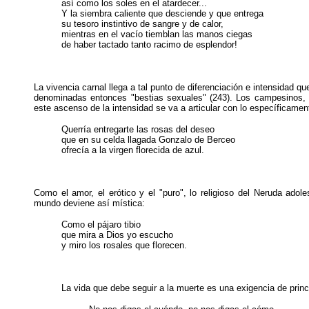
así como los soles en el atardecer...
Y la siembra caliente que desciende y que entrega
su tesoro instintivo de sangre y de calor,
mientras en el vacío tiemblan las manos ciegas
de haber tactado tanto racimo de esplendor!
La vivencia carnal llega a tal punto de diferenciación e intensidad q
denominadas entonces "bestias sexuales" (243). Los campesinos, 
este ascenso de la intensidad se va a articular con lo específicament
Querría entregarte las rosas del deseo
que en su celda llagada Gonzalo de Berceo
ofrecía a la virgen florecida de azul.
Como el amor, el erótico y el "puro", lo religioso del Neruda adol
mundo deviene así mística:
Como el pájaro tibio
que mira a Dios yo escucho
y miro los rosales que florecen.
La vida que debe seguir a la muerte es una exigencia de princ