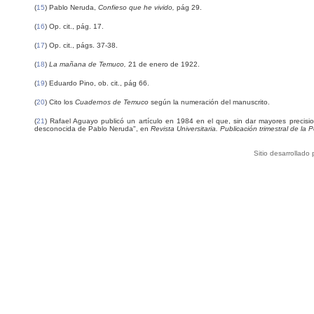
(
15
) Pablo Neruda,
Confieso que he vivido,
pág 29.
(
16
) Op. cit., pág. 17.
(
17
) Op. cit., págs. 37-38.
(
18
)
La mañana de Temuco,
21 de enero de 1922.
(
19
) Eduardo Pino, ob. cit., pág 66.
(
20
) Cito los
Cuadernos de Temuco
según la numeración del manuscrito.
(
21
) Rafael Aguayo publicó un artículo en 1984 en el que, sin dar mayores precisi
desconocida de Pablo Neruda", en
Revista Universitaria. Publicación trimestral de la 
Sitio desarrollado