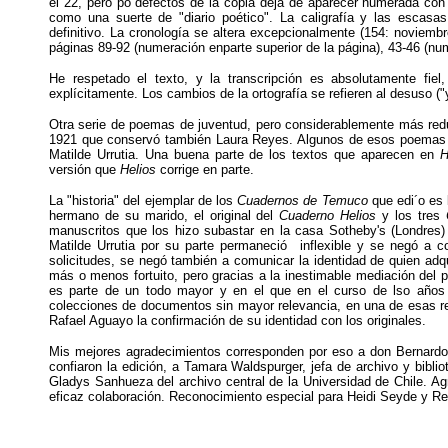
el 22, pero po defectos de la copia deja de aparecer numerada con 
como una suerte de "diario poético". La caligrafía y las escas
definitivo. La cronología se altera excepcionalmente (154: noviembr
páginas 89-92 (numeración enparte superior de la página), 43-46 (nume
He respetado el texto, y la transcripción es absolutamente fi
explícitamente. Los cambios de la ortografía se refieren al desuso ("
Otra serie de poemas de juventud, pero considerablemente más re
1921 que conservó también Laura Reyes. Algunos de esos poemas
Matilde Urrutia. Una buena parte de los textos que aparecen en
H
versión que
Helios
corrige en parte.
La "historia" del ejemplar de los
Cuadernos de Temuco
que edi´o es 
hermano de su marido, el original del
Cuaderno Helios
y los tres
manuscritos que los hizo subastar en la casa Sotheby's (Londres)
Matilde Urrutia por su parte permaneció inflexible y se negó a c
solicitudes, se negó también a comunicar la identidad de quien adqui
más o menos fortuito, pero gracias a la inestimable mediación del
es parte de un todo mayor y en el que en el curso de lso año
colecciones de documentos sin mayor relevancia, en una de esas r
Rafael Aguayo la confirmación de su identidad con los originales.
Mis mejores agradecimientos corresponden por eso a don Bernardo
confiaron la edición, a Tamara Waldspurger, jefa de archivo y bibli
Gladys Sanhueza del archivo central de la Universidad de Chile. A
eficaz colaboración. Reconocimiento especial para Heidi Seyde y Regi