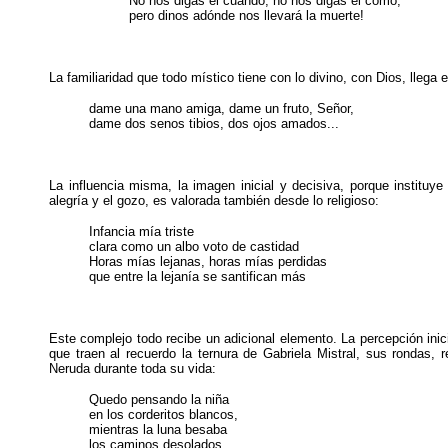
No nos digas el cuándo, no nos digas el cómo,
pero dinos adónde nos llevará la muerte!
La familiaridad que todo místico tiene con lo divino, con Dios, llega 
dame una mano amiga, dame un fruto, Señor,
dame dos senos tibios, dos ojos amados...
La influencia misma, la imagen inicial y decisiva, porque instituye
alegría y el gozo, es valorada también desde lo religioso:
Infancia mía triste
clara como un albo voto de castidad
Horas mías lejanas, horas mías perdidas
que entre la lejanía se santifican más
Este complejo todo recibe un adicional elemento. La percepción inic
que traen al recuerdo la ternura de Gabriela Mistral, sus rondas,
Neruda durante toda su vida:
Quedo pensando la niña
en los corderitos blancos,
mientras la luna besaba
los caminos desolados.