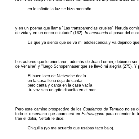
en lo infinito la luz se hizo montaña.
y en un poema que llama "Las transparencias crueles" Neruda comien
de vida y en un cerco enlutado" (162).
In crescendo
al pasar del cuad
Es que ya siento que se va mi adolescencia y va dejando que r
Los autores que lo orientaron, además de Juan Lorrain, debieron ser "
de Verlaine" y "luego Schopenhauer que se llevó mi alegría (275). Y 
El buen loco de Nietzsche decía
en la casa llena deja de cantar
pero canta y canta en la casa vacía
-tu voz sea un grito disuelto en el mar-.
Pero este camino prospectivo de los
Cuadernos de Temuco
no se de
todo el reservario que aparecerá en
Estravagario
para entender lo t
trae el dolor, Neftalí le dice:
Chiquilla (yo me acuerdo que usabas taco bajo).