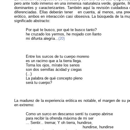
pero ante todo inmerso en una inmensa naturaleza verde, gigante, l
dominantes y caracterizantes. También aquí la revisión cuidados
diferenciadas. Ellas deberán tener en cuenta, al menos, una pree
erótico, ambos en interacción casi obsesiva. La búsqueda de la muj
significado abstracto:
Por qué te busco, por qué te busco tanto?
he cruzado los yermos, he mojado con llanto
mi difunta alegría...
(20)
Entre los surcos de tu cuerpo moreno
es un racimo que a la tierra llega.
Torna los ojos, mírate los senos
son dos semillas ácidad y ciegas
(...)
La palabra de qué concepto pleno
será tu cuerpo?
La madurez de la experiencia erótica es notable, el margen de su pe
en extremo:
Como un surco en descanso sentí tu cuerpo abrirse
para recibir la ofrenda máxima de mi ser
... Sentir... tremar, Y oh tierra, hundirse,
hundirse, hundirse