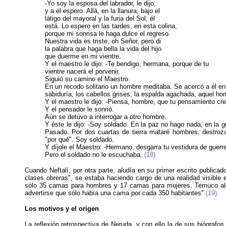
-Yo soy la esposa del labrador, le dijo,
y a él espero. Allá, en la llanura, bajo el
látigo del mayoral y la furia del Sol, él
está. Lo espero en las tardes, en esta colina,
porque mi sonrisa le haga dulce el regreso.
Nuestra vida es triste, oh Señor, pero di
la palabra que haga bella la vida del hijo
que duerme en mi vientre.
Y el maestro le dijo: -Te bendigo, hermana, porque de tu
vientre nacerá el porvenir.
Siguió su camino el Maestro.
En un recodo solitario un hombre meditaba. Se acercó a él en s
sabiduría, los cabellos grises, la espalda agachada, aquel homb
Y el maestro le dijo: -Piensa, hombre, que tu pensamiento cre
Y el pensador le sonrió.
Aún se detuvo a interrogar a otro hombre.
Y éste le dijo: -Soy soldado. En la paz no hago nada, en la g
Pasado. Por dos cuartas de tierra mataré hombres, destroza
"por qué". Soy soldado.
Y díjole el Maestro: -Hermano, desgarra tu vestidura de guerre
Pero el soldado no le escuchaba.
(18)
Cuando Neftalí, por otra parte, aludía en su primer escrito publicado
clases obreras", se estaba haciendo cargo de una realidad visible 
sólo 35 camas para hombres y 17 camas para mujeres. Temuco alca
advertirse que sólo había una cama por cada 350 habitantes"
(19)
.
Los motivos y el origen
La reflexión retrospectiva de Neruda, y con ello la de sus biógrafos