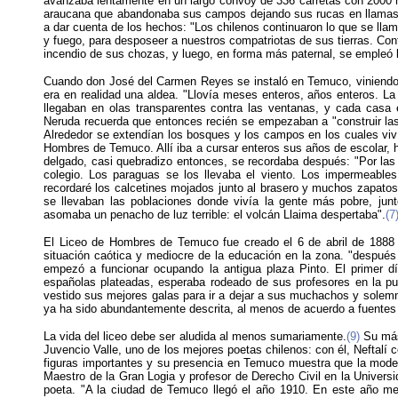
avanzaba lentamente en un largo convoy de 336 carretas con 2000 hom
araucana que abandonaba sus campos dejando sus rucas en llamas 
a dar cuenta de los hechos: "Los chilenos continuaron lo que se llamó
y fuego, para desposeer a nuestros compatriotas de sus tierras. Cont
incendio de sus chozas, y luego, en forma más paternal, se empleó l
Cuando don José del Carmen Reyes se instaló en Temuco, viniendo de
era en realidad una aldea. "Llovía meses enteros, años enteros. La
llegaban en olas transparentes contra las ventanas, y cada casa 
Neruda recuerda que entonces recién se empezaban a "construir las 
Alrededor se extendían los bosques y los campos en los cuales viv
Hombres de Temuco. Allí iba a cursar enteros sus años de escolar, ha
delgado, casi quebradizo entonces, se recordaba después: "Por las 
colegio. Los paraguas se los llevaba el viento. Los impermeabl
recordaré los calcetines mojados junto al brasero y muchos zapat
se llevaban las poblaciones donde vivía la gente más pobre, junto
asomaba un penacho de luz terrible: el volcán Llaima despertaba".
(7
El Liceo de Hombres de Temuco fue creado el 6 de abril de 1888 
situación caótica y mediocre de la educación en la zona. "después 
empezó a funcionar ocupando la antigua plaza Pinto. El primer día
españolas plateadas, esperaba rodeado de sus profesores en la pu
vestido sus mejores galas para ir a dejar a sus muchachos y solemn
ya ha sido abundantemente descrita, al menos de acuerdo a fuentes 
La vida del liceo debe ser aludida al menos sumariamente.
(9)
Su más 
Juvencio Valle, uno de los mejores poetas chilenos: con él, Neftalí
figuras importantes y su presencia en Temuco muestra que la modest
Maestro de la Gran Logia y profesor de Derecho Civil en la Universid
poeta. "A la ciudad de Temuco llegó el año 1910. En este año mem