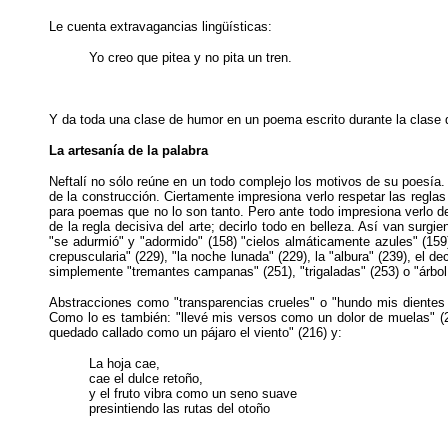
Le cuenta extravagancias lingüísticas:
Yo creo que pitea y no pita un tren.
Y da toda una clase de humor en un poema escrito durante la clase
La artesanía de la palabra
Neftalí no sólo reúne en un todo complejo los motivos de su poesía. 
de la construcción. Ciertamente impresiona verlo respetar las reglas
para poemas que no lo son tanto. Pero ante todo impresiona verlo d
de la regla decisiva del arte; decirlo todo en belleza. Así van surgie
"se adurmió" y "adormido" (158) "cielos almáticamente azules" (159)
crepuscularia" (229), "la noche lunada" (229), la "albura" (239), el de
simplemente "tremantes campanas" (251), "trigaladas" (253) o "árbol p
Abstracciones como "transparencias crueles" o "hundo mis dientes 
Como lo es también: "llevé mis versos como un dolor de muelas" (2
quedado callado como un pájaro el viento" (216) y:
La hoja cae,
cae el dulce retoño,
y el fruto vibra como un seno suave
presintiendo las rutas del otoño