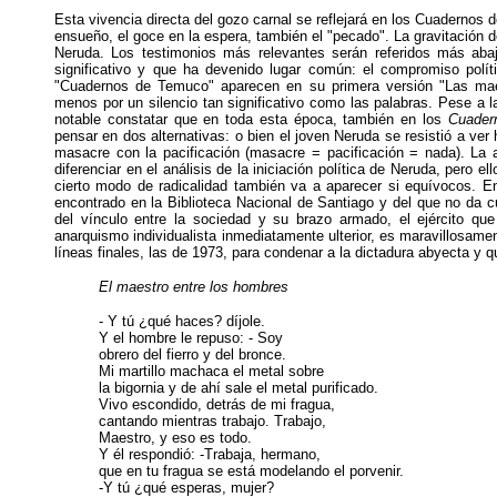
Esta vivencia directa del gozo carnal se reflejará en los Cuadernos d
ensueño, el goce en la espera, también el "pecado". La gravitación 
Neruda. Los testimonios más relevantes serán referidos más aba
significativo y que ha devenido lugar común: el compromiso políti
"Cuadernos de Temuco" aparecen en su primera versión "Las maes
menos por un silencio tan significativo como las palabras. Pese a la
notable constatar que en toda esta época, también en los
Cuader
pensar en dos alternativas: o bien el joven Neruda se resistió a ver 
masacre con la pacificación (masacre = pacificación = nada). La 
diferenciar en el análisis de la iniciación política de Neruda, pero 
cierto modo de radicalidad también va a aparecer si equívocos. 
encontrado en la Biblioteca Nacional de Santiago y del que no da c
del vínculo entre la sociedad y su brazo armado, el ejército que
anarquismo individualista inmediatamente ulterior, es maravillosamen
líneas finales, las de 1973, para condenar a la dictadura abyecta y 
El maestro entre los hombres
- Y tú ¿qué haces? díjole.
Y el hombre le repuso: - Soy
obrero del fierro y del bronce.
Mi martillo machaca el metal sobre
la bigornia y de ahí sale el metal purificado.
Vivo escondido, detrás de mi fragua,
cantando mientras trabajo. Trabajo,
Maestro, y eso es todo.
Y él respondió: -Trabaja, hermano,
que en tu fragua se está modelando el porvenir.
-Y tú ¿qué esperas, mujer?