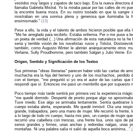
vestidos muy largos y zapatos de taco bajo. Era la nueva directora d
llamaba Gabriela Mistral. Yo la miraba pasar por las calles de mi pue
la encontre buena moza. En su rostro tostado en que la sangre 
mostraban en una sonrisa plena y generosa que iluminaba la h
ensimismado."
(13)
Pese a ello, la vida y el talento de ambos hicieron posible que ella 
"Me he arreglado para recibirlo. Estaba enferma. Per o me puse a l
un poeta de verdad (...) Una afirmación de esta naturaleza no la he
seria y terrible visión de los novelistas rusos y Tolstoi, Dostoievs
también, como Augusto Winter le abrirán anárquicamente otros mund
Verlaine, Sully Proudhomme, pero también Salgari y Julio Verne. E
Origen, Sentido y Significación de los Textos
Sus primeras "obras literarias" parecen haber sido las cartas de am
muchacha era la hija del herrero y uno de los muchachos, perdido de
con el tiempo, "me preguntó si yo era el autor de las cartas que
respondí que sí. Entonces me pasó un membrillo que por supuesto 
Poco tiempo más tarde sentirá por primera vez la experiencia mágica 
"me quedé dormido. Desperté de pronto porque algo se aproximaba
Tuve miedo. Ese algo se arrimaba lentamente. Sentía quebrarse l
cuerpo estaba alerta, esperando. Me quedé inmóvil. Oía una res
grande, trabajadora, pero una mano de mujer. Me recorrió la frente, 
a lo largo de todo mi cuerpo, hasta mis pies, un cuerpo de mujer q
recorrió una cabellera con trenzas, una frente lisa, unos ojos d
senos grandes y firmes, unas anchas y redondas nalgas, unas p
montañas. Ni una palabra salía ni salió de aquella boca anónima...".