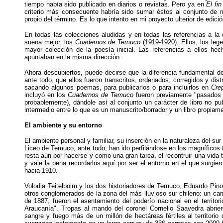
tiempo había sido publicado en diarios o revistas. Pero ya en
El fin
criterio más consecuente habría sido sumar éstos al conjunto de m
propio del término. Es lo que intento en mi proyecto ulterior de edició
En todas las colecciones aludidas y en todas las referencias a la
suena mejor, los
Cuadernos de Temuco
(1919-1920). Ellos, los leg
mayor colección de la poesía inicial. Las referencias a ellos he
apuntaban en la misma dirección.
Ahora descubiertos, puede decirse que la diferencia fundamental 
ante todo, que ellos fueron transcritos, ordenados, corregidos y di
sacando algunos poemas, para publicarlos o para incluirlos en
Cre
incluyó en los
Cuadernos de Temuco
fueron previamente "pasados 
probablemente), dándole así al conjunto un carácter de libro no p
intermedio entre lo que es un manuscrito/borrador y un libro propiam
El ambiente y su entorno
El ambiente personal y familiar, su inserción en la naturaleza del sur
Liceo de Temuco, ante todo, han ido perfilándose en los magníficos
resta aún por hacerse y como una gran tarea, el recontruir una vid
y vale la pena recordarlos aquí por ser el entorno en el que surgie
hacia 1910.
Volodia Teitelboim y los dos historiadores de Temuco, Eduardo Pi
otros conglomerados de la zona del más lluvioso sur chileno: un ca
de 1887, fueron el asentamiento del poderío nacional en el territor
Araucanía". Tropas al mando del coronel Cornelio Saavedra abriero
sangre y fuego más de un millón de hectáreas fértiles al territori