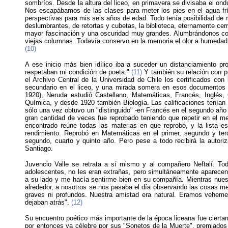
sombríos. Desde la altura del liceo, en primavera se divisaba el on
Nos escapábamos de las clases para meter los pies en el agua fría
perspectivas para mis seis años de edad. Todo tenía posibilidad de mi
deslumbrantes, de retortas y cubetas, la biblioteca, eternamente cerr
mayor fascinación y una oscuridad muy grandes. Alumbrándonos con
viejas columnas. Todavía conservo en la memoria el olor a humedad,
(10)
A ese inicio más bien idílico iba a suceder un distanciamiento 
respetaban mi condición de poeta."
(11)
Y también su relación con pr
el Archivo Central de la Universidad de Chile los certificados con
secundario en el liceo, y una mirada somera en esos documentos p
1920), Neruda estudió Castellano, Matemáticas, Francés, Inglés, C
Química, y desde 1920 también Biología. Las calificaciones tenían t
sólo una vez obtuvo un "distinguido" -en Francés en el segundo año 
gran cantidad de veces fue reprobado teniendo que repetir en el m
encontrado reúne todas las materias en que reprobó, y la lista 
rendimiento. Reprobó en Matemáticas en el primer, segundo y ter
segundo, cuarto y quinto año. Pero pese a todo recibirá la autoriz
Santiago.
Juvencio Valle se retrata a sí mismo y al compañero Neftalí. T
adolescentes, no les eran extrañas, pero simultáneamente aparecen 
a su lado y me hacía sentirme bien en su compañía. Mientras nue
alrededor, a nosotros se nos pasaba el día observando las cosas me
graves ni profundos. Nuestra amistad era natural. Eramos veheme
dejaban atrás".
(12)
Su encuentro poético más importante de la época liceana fue cierta
por entonces ya célebre por sus "Sonetos de la Muerte", premiados