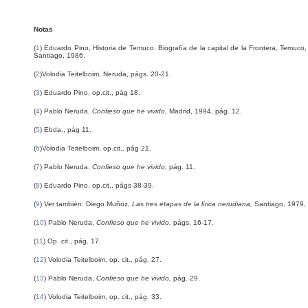
Notas
(
1
) Eduardo Pino, Historia de Temuco. Biografía de la capital de la Frontera, Temuco,
Santiago, 1986.
(
2
)Volodia Teitelboim, Neruda, págs. 20-21.
(
3
) Eduardo Pino, op.cit., pág 18.
(
4
) Pablo Neruda.
Confieso que he vivido,
Madrid, 1994, pág. 12.
(
5
) Ebda., pág 11.
(
6
)Volodia Teitelboim, op.cit., pág 21.
(
7
) Pablo Neruda,
Confieso que he vivido,
pág. 11.
(
8
) Eduardo Pino, op.cit., págs 38-39.
(
9
) Ver también: Diego Muñoz,
Las tres etapas de la lírica nerudiana,
Santiago, 1979,
(
10
) Pablo Neruda,
Confieso que he vivido,
págs. 16-17.
(
11
) Op. cit., pág. 17.
(
12
) Volodia Teitelboim, op. cit., pág. 27.
(
13
) Pablo Neruda,
Confieso que he vivido,
pág. 29.
(
14
) Volodia Teitelboim, op. cit., pág. 33.