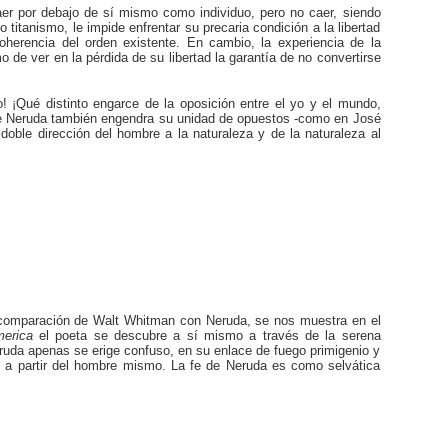
aer por debajo de sí mismo como individuo, pero no caer, siendo
itanismo, le impide enfrentar su precaria condición a la libertad
oherencia del orden existente. En cambio, la experiencia de la
 de ver en la pérdida de su libertad la garantía de no convertirse
rro! ¡Qué distinto engarce de la oposición entre el yo y el mundo,
ad de Neruda también engendra su unidad de opuestos -como en José
oble dirección del hombre a la naturaleza y de la naturaleza al
 la comparación de Walt Whitman con Neruda, se nos muestra en el
merica
el poeta se descubre a sí mismo a través de la serena
eruda apenas se erige confuso, en su enlace de fuego primigenio y
re a partir del hombre mismo. La fe de Neruda es como selvática