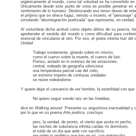
orgánicamente al mundo, como tal voluntad se ha convertido en o
Únicamente desde este punto de vista es posible penetrar en e
sentimiento de lo humano. Desbrozando ese tenso deseo de enlace
el prójimo que se ofrece fugaz, remoto o incierto, el "personaje
simulando "desintegración poetizada" que representa, en verdad,
Al vislumbrar dicha actitud como objeto último de su poesía, t
aprehender el sentido del mundo o como dificultad para conferir
esencial de vincularse al otro. Por eso, el poeta intenta huir del
Unidad
Trabajo sordamente, girando sobre mí mismo,
como el cuervo sobre la muerte, el cuervo de luto.
Pienso, aislado en lo extenso de las estaciones,
central, rodeado de geografía silenciosa:
una temperatura parcial cae del cielo,
un extremo imperio de confusas unidades
se reúne rodeándome.
Y quiere dejar el cansancio de ser hombre, la esterilidad con que 
No quiero seguir siendo raíz en las tinieblas,
dice en
Walking around
. Presiente su angustiosa inactualidad y 
por lo que en su poema
Arte poética,
concluye:
pero, la verdad, de pronto, el viento que azota mi pecho,
las noches de substancia infinita caídas mi dormitorio,
el ruido de un día que arde con sacrificio
me piden lo profético que hay en mí, con melancolía,