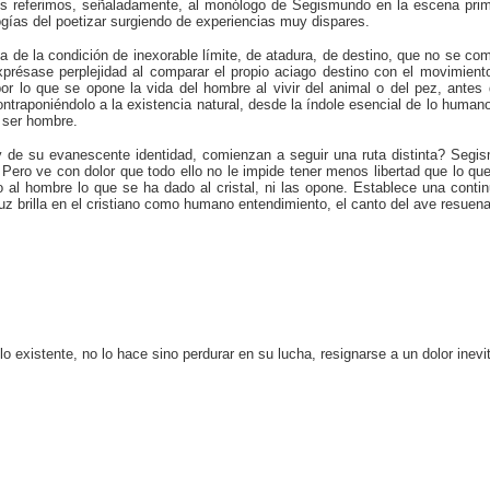
Nos referimos, señaladamente, al monólogo de Segismundo en la escena pri
gías del poetizar surgiendo de experiencias muy dispares.
ia de la condición de inexorable límite, de atadura, de destino, que no se c
xprésase perplejidad al comparar el propio aciago destino con el movimient
r lo que se opone la vida del hombre al vivir del animal o del pez, antes 
ontraponiéndolo a la existencia natural, desde la índole esencial de lo human
 ser hombre.
de su evanescente identidad, comienzan a seguir una ruta distinta? Segi
. Pero ve con dolor que todo ello no le impide tener menos libertad que lo q
al hombre lo que se ha dado al cristal, ni las opone. Establece una continu
 luz brilla en el cristiano como humano entendimiento, el canto del ave resuena
o existente, no lo hace sino perdurar en su lucha, resignarse a un dolor inevi