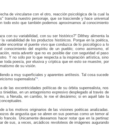
cha de vincularse con el otro, reacción psicológica de la cual la
" transita nuestro personaje, que se trasciende y hace universal
r con todo esto que también podemos aproximarnos al conocimiento
 con su variabilidad, con su ser histórico?" Dilthey alimenta la
la variabilidad de los productos históricos. Porque en la poética,
oder encontrar el puente vivo que conduzca de lo psicológico a lo
n el conocimiento del espíritu de un pueblo; como asimismo, el
ión, resta advertir que no es posible dar con seguridad el paso
otro. Y no sólo por lo que respecta a la inspiración artística, sino
ue toda poesía, por elusiva y críptica que en esto se muestre, por
amatismo de su visión.
diendo a muy superficiales y aparentes antítesis. Tal cosa sucede
oricismo
superrealista"
*
.
 de las excentricidades políticas de su órbita superrealista, nos
as tinieblas, en un antagonismo expresivo desplegado al través de
o, a Neruda, en cambio, le roe el desánimo; si en aquél late la
 conceptuales.
de a los motivos originarios de las visiones poéticas analizadas.
os pozos de angustia que se abren en sus poemas como un temor al
de lo francés. Únicamente deseamos hacer notar que en la pertinaz
pesar de sus, a veces, arcádicos revoloteos de imágenes augurando