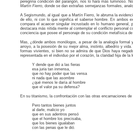
peregrina condición del parangón, nos lo hará más luminoso. 
Martín Fierro
, donde se dan extrañas semejanzas formales, analo
A Segismundo, al igual que a Martín Fierro, le abruma la evidenc
de ello, ni con lo que significa el saberse hombre. En ambos e
compara el acaecer singular incrustado en lo humano general, po
destacara más nítida mente al contemplar el conflicto personal c
conciencia que posee el personaje de su condición metafísica de
Mas, ¿dónde ambos monólogos, a pesar de la analogía formal y 
arroyo, a la posesión de su mejor alma, instinto, albedrío y vida
formas vivientes, si bien no se admira de que Dios haya negado 
representada en el individuo por el corazón, la claridad hija de la
Y dende que dió a las fieras
esa juria tan inmensa,
que no hay poder que las vensa
ni nada que las asombre
¿qué menos le daría al hombre
que el valor pa su defensa?
En su titanismo, la confrontación con las otras encarnaciones de l
Pero tantos bienes juntos
al darle, malicio yo
que en sus adentros pensó
que el hombre los
precisaba,
que los bienes igualaban
con las penas que
le
dió.