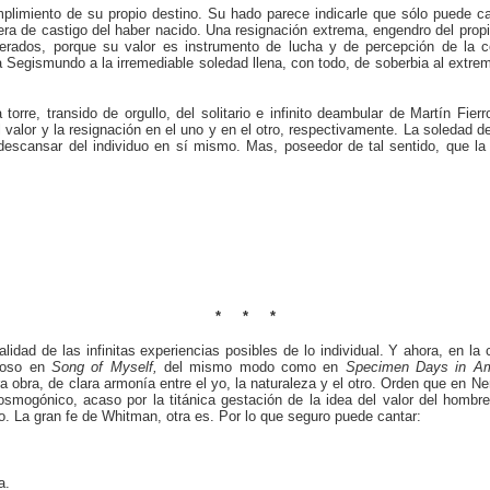
mplimiento de su propio destino. Su hado parece indicarle que sólo puede c
de castigo del haber nacido. Una resignación extrema, engendro del propio t
erados, porque su valor es instrumento de lucha y de percepción de la c
 Segismundo a la irremediable soledad llena, con todo, de soberbia al extremo
torre, transido de orgullo, del solitario e infinito deambular de Martín Fie
del valor y la resignación en el uno y en el otro, respectivamente. La soled
descansar del individuo en sí mismo. Mas, poseedor de tal sentido, que la d
* * *
alidad de las infinitas experiencias posibles de lo individual. Y ahora, en
eroso en
Song of Myself,
del mismo modo como en
Specimen Days in A
a obra, de clara armonía entre el yo, la naturaleza y el otro. Orden que en N
osmogónico, acaso por la titánica gestación de la idea del valor del homb
. La gran fe de Whitman, otra es. Por lo que seguro puede cantar:
a.