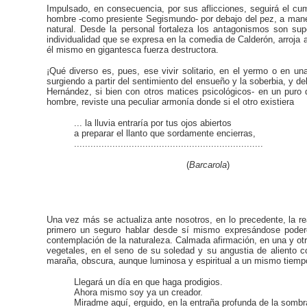
Impulsado, en consecuencia, por sus aflicciones, seguirá el cu
hombre -como presiente Segismundo- por debajo del pez, a manera 
natural. Desde la personal fortaleza los antagonismos son sup
individualidad que se expresa en la comedia de Calderón, arroja a
él mismo en gigantesca fuerza destructora.
¡Qué diverso es, pues, ese vivir solitario, en el yermo o en una 
surgiendo a partir del sentimiento del ensueño y la soberbia, y 
Hernández, si bien con otros matices psicológicos- en un puro 
hombre, reviste una peculiar armonía donde si el otro existiera
... la lluvia entraría por tus ojos abiertos
a preparar el llanto que sordamente encierras,
.....................................................................
(
Barcarola
)
Una vez más se actualiza ante nosotros, en lo precedente, la re
primero un seguro hablar desde sí mismo expresándose pod
contemplación de la naturaleza. Calmada afirmación, en una y otr
vegetales, en el seno de su soledad y su angustia de aliento c
maraña, obscura, aunque luminosa y espiritual a un mismo tiempo
Llegará un día en que haga prodigios.
Ahora mismo soy ya un creador.
Miradme aquí, erguido, en la entraña profunda de la sombr