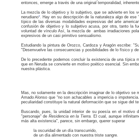
entonces, emerge a través de una original temporalidad, inherente
La mezcla de lo objetivo y lo subjetivo, que se advierte en los v
nerudiano
*
. Hay en su descripción de la naturaleza algo de ese
típico de las diversas modalidades expresivas del arte american
confusión de objetivo y lo subjetivo acusa, por otra, tanto la
voluntad de vínculo Así, la mezcla de ambas irradiaciones polar
expresivos de un casi primitivo sensualismo.
Estudiando la pintura de Orozco, Cardoza y Aragón escribe: "Su 
"Desenvuelve las consecuencias y posibilidades de lo físico y de lo
De lo precedente podemos concluir la existencia de una típica
que en Neruda se convierte en motivo poético esencial. Sin emba
nuestra plástica.
Mas, no solamente en la descripción imaginar de lo objetivo se 
Amado Alonso que “no son achacables a impericia o impotencia...”
peculiaridad constituye la natural deformación que se sigue del 
Buscando, pues, la unidad interior de su poesía en el motivo 
"personaje" de
Residencia en la Tierra.
El cual, aunque infinita
más alta existencia", parece, sin embargo, querer superar
la oscuridad de un día transcurrido,
de un día alimentado con nuestra triste sangre.