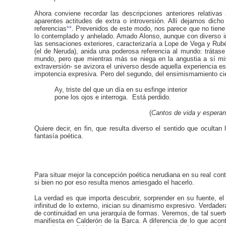
Ahora conviene recordar las descripciones anteriores relativas
aparentes actitudes de extra o introversión. Allí dejamos dich
referencias
**
. Prevenidos de este modo, nos parece que no tiene 
lo contemplado y anhelado. Amado Alonso, aunque con diverso in
las sensaciones exteriores, caracterizaría a Lope de Vega y Rub
(el de Neruda), anida una poderosa referencia al mundo: trátase 
mundo, pero que mientras más se niega en la angustia a sí mism
extraversión- se avizora el universo desde aquella experiencia e
impotencia expresiva. Pero del segundo, del ensimismamiento cieg
Ay, triste del que un día en su esfinge interior
pone los ojos e interroga. Está perdido.
(
Cantos de vida y espera
Quiere decir, en fin, que resulta diverso el sentido que ocultan
fantasía poética.
Para situar mejor la concepción poética nerudiana en su real co
si bien no por eso resulta menos arriesgado el hacerlo.
La verdad es que importa descubrir, sorprender en su fuente, el
infinitud de lo externo, inician su dinamismo expresivo. Verda
de continuidad en una jerarquía de formas. Veremos, de tal suerte,
manifiesta en Calderón de la Barca. A diferencia de lo que aco