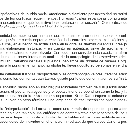
ificativos de la vida social americana: aislamiento por necesidad no satisfe
s de los confusos requerimientos. Por esas "calles espantosas como grietas
o incesantemente qué "definitivo beso enterrar en el corazón". Quiero deci
la vincula motivo poético e ideal del hombre.
entidad de nuestro ser humano, que se manifiesta en uniformidades, se enlaza
, quizás se pueda captar la relación dada entre los procesos psicológicos y 
 suma, en el hecho de actualizarse en la obra las fuerzas creadoras, cree p
sma elaboración histórica, y en cuanto es auténtica, sirve de auxiliar e
 especialmente sensibilizada. Con todo, aun considerando exacta tal afirmac
ltural, sin antes intentar un análisis de la antropología de la experiencia del 
timulan. Partiendo de tales supuestos, hablamos del
hombre de Neruda
. Porq
as a lo puramente humano, no obstante, llevará oculto su personaje en el dr
e defiendan ilusorias perspectivas y se contrapongan valores literarios aten
, como los confronta Juan Larrea, guiado por lo que denominaremos su “hist
un ancestro nervaliano en Neruda; prescindiendo también de sus juicios acerca
ración, el poeta nicaragüense y el poeta chileno se opondrían como la luz y l
ina euforia hasta la más extrema depresión. Si en Darío impera el entusiasm
 así -si bien en otros términos- una larga serie de casi mecánicas oposiciones
 la "interpretación" de Larrea es como una mirada de superficie, que no atien
értese en ellos tan sólo una eufórica fuga contemplativa compensatoria de l
res ni al lugar común de atribuirle demostrables infiltraciones estilísticas 
trascenderse del individuo en el vínculo inmediato, de que carece Darío, a 