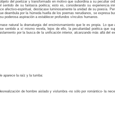
bjeto del poetizar y transformado en motivo que subordina a su peculiar ord
l sentido de su fantasía poética; esto es, considerando su experiencia i
 afectivo-espiritual, destácase luminosamente la unidad de su poesía. Pero,
" que deambula por la húmeda huella de los poemas nerudianos, se expresa bus
 su poderosa aspiración a establecer profundos vínculos humanos.
órnase natural la dramaturgia del ensimismamiento que le es propia. Lo q
se sentido a sí mismo revela, lejos de ello, la peculiaridad poética que s
 aislamiento por la busca de la unificación interior, alcanzando más allá del 
le aparece la raíz y la tumba:
desrealización de hombre aislado y vislumbra -no sólo por romántico- la nec