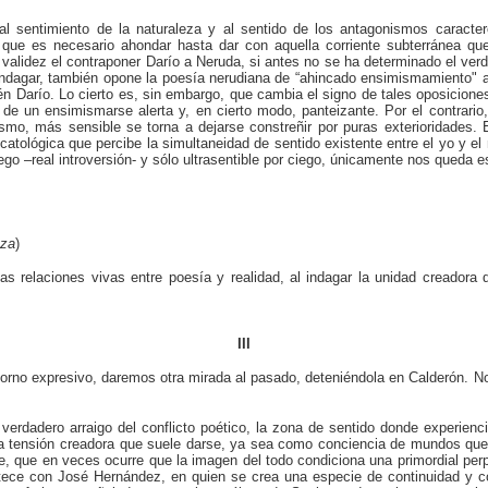
 al sentimiento de la naturaleza y al sentido de los antagonismos caracte
o que es necesario ahondar hasta dar con aquella corriente subterránea que 
validez el contraponer Darío a Neruda, si antes no se ha determinado el ver
dagar, también opone la poesía nerudiana de “ahincado ensimismamiento" a 
én Darío. Lo cierto es, sin embargo, que cambia el signo de tales oposicion
de un ensimismarse alerta y, en cierto modo, panteizante. Por el contrario,
o, más sensible se torna a dejarse constreñir por puras exterioridades. 
scatológica que percibe la simultaneidad de sentido existente entre el yo y e
o –real introversión- y sólo ultrasentible por ciego, únicamente nos queda e
nza
)
 las relaciones vivas entre poesía y realidad, al indagar la unidad creador
III
ntorno expresivo, daremos otra mirada al pasado, deteniéndola en Calderón. N
 verdadero arraigo del conflicto poético, la zona de sentido donde experien
dera tensión creadora que suele darse, ya sea como conciencia de mundos qu
 que en veces ocurre que la imagen del todo condiciona una primordial perpleji
ntece con José Hernández, en quien se crea una especie de continuidad y c