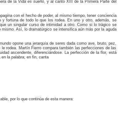
mera de la
Vida es sueño
, y al canto XIII de la Primera Parte del
ompagina con el hecho de poder, al mismo tiempo, tener conciencia
o y fortuna de todo lo que los rodea. En uno y otro, además, se
que un singular curso de intimidad a otro. Como si lo trágico se
o mismo. Así, lo dramatúrgico se intensifica aún más por la aguda
smundo opone una jerarquía de seres dada como ave, bruto, pez,
ue le rodea. Martín Fierro compara también las perfecciones de las
idad ascendente, diferenciándose. La perfección de la flor, está
 en la palabra; en fin, canta
table, por lo que continúa de esta manera: