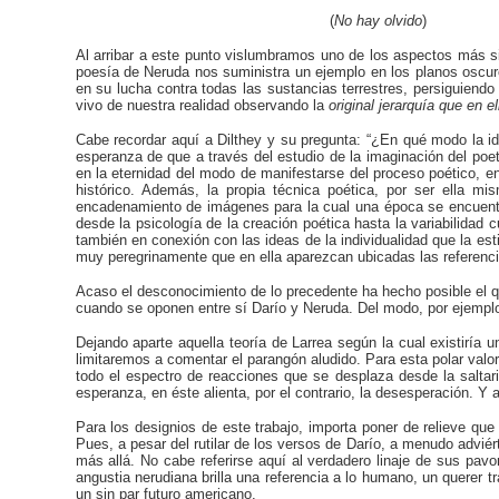
(
No hay olvido
)
Al arribar a este
punto vislumbramos uno de los aspectos más sign
poesía de Neruda nos suministra un ejemplo en los planos oscuro
en su lucha contra todas las sustancias terrestres, persiguiend
vivo de nuestra realidad observando la
original
jerarquía que en el
Cabe recordar aquí a Dilthey y su pregunta: “¿En qué modo la id
esperanza de que a través del estudio de la imaginación del poeta
en la eternidad del modo de manifestarse del proceso poético, en
histórico. Además, la propia técnica poética, por ser ella mi
encadenamiento de imágenes para la cual una época se encuentre
desde la psicología de la creación poética hasta la variabilidad cu
también en conexión con las ideas de la individualidad que la es
muy peregrinamente que en ella aparezcan ubicadas las referenci
Acaso el desconocimiento de lo precedente ha hecho posible el qu
cuando se oponen entre sí Darío y Neruda. Del modo, por ejemplo
Dejando aparte aquella teoría de Larrea según la cual existiría 
limitaremos a comentar el parangón aludido. Para esta polar valo
todo el espectro de reacciones que se desplaza desde la saltar
esperanza, en éste alienta, por el contrario, la desesperación. Y
Para los designios de este trabajo, importa poner de relieve que
Pues, a pesar del rutilar de los versos de Darío, a menudo advi
más allá. No cabe referirse aquí al verdadero linaje de sus pavo
angustia nerudiana brilla una referencia a lo humano, un querer 
un sin par futuro americano.