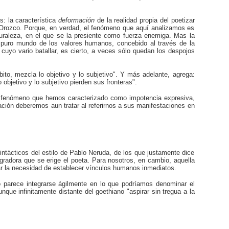
s: la característica
deformación
de
la realidad propia del poetizar
e Orozco. Porque, en verdad, el fenómeno que aquí analizamos es
aturaleza, en el que se la presiente como fuerza enemiga. Mas la
el puro mundo de los valores humanos, concebido al través de la
cuyo vario batallar, es cierto, a veces sólo quedan los despojos
ito, mezcla lo objetivo y lo subjetivo". Y más adelante, agrega:
 objetivo y lo subjetivo pierden sus fronteras".
al fenómeno que hemos caracterizado como impotencia expresiva,
ción deberemos aun tratar al referirnos a sus manifestaciones en
ntácticos del estilo de Pablo Neruda, de los que justamente dice
egradora que se erige el poeta. Para nosotros, en cambio, aquella
ear la necesidad de establecer vínculos humanos inmediatos.
o parece integrarse ágilmente en lo que podríamos denominar el
unque infinitamente distante del goethiano "aspirar sin tregua a la