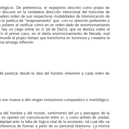
rológicos. De preferencia, el espejismo descrito como propio de
discurre en la verdadera dirección intencional del horizonte de
dadero orden de sus respectivas modalidades de interiorización de
la poética de "enajenamiento" que, con su atención preferente a
es polares al verificar cómo en un orden dado de ensimismamiento
 hay un ciego entrar en sí (el de Darío), que se desliza sobre el
En el primer caso, en el alerta ensimismamiento de Neruda -real
l mundo al propio tiempo que transforma en luminosa y creadora la
sta amarga reflexión:
a del poetizar desde la idea del hombre inherente a cada orden de
o nos mueve a ello ningún virtuosismo comparativo o morfológico,
cia del hombre y del mundo, sentimiento del yo y presagios de la
e se oponen sin comunicación entre sí, o como anhelo de unidad,
dad ante la falta de lógica vital de lo existente, tal cual ello se
oherencia de formas a partir de su personal titanismo. La misma