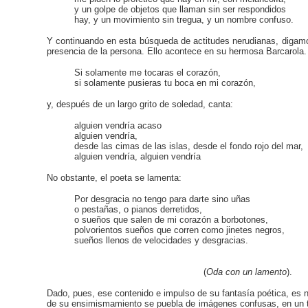
y un golpe de objetos que llaman sin ser respondidos
hay, y un movimiento sin tregua, y un nombre confuso.
Y continuando en esta búsqueda de actitudes nerudianas, digamos q
presencia de la persona. Ello acontece en su hermosa Barcarola
Si solamente me tocaras el corazón,
si solamente pusieras tu boca en mi corazón,
y, después de un largo grito de soledad, canta:
alguien vendría acaso
alguien vendría,
desde las cimas de las islas, desde el fondo rojo del mar,
alguien vendría, alguien vendría
No obstante, el poeta se lamenta:
Por desgracia no tengo para darte sino uñas
o pestañas, o pianos derretidos,
o sueños que salen de mi corazón a borbotones,
polvorientos sueños que corren como jinetes negros,
sueños llenos de velocidades y desgracias.
(
Oda con un
lamento
).
Dado, pues, ese contenido e impulso de su fantasía poética, es n
de su ensimismamiento se puebla de imágenes confusas, en un te