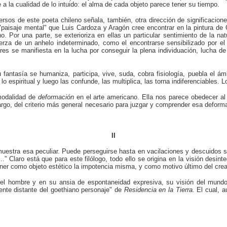
 a la cualidad de lo intuido: el alma de cada objeto parece tener su tiempo.
ersos de este poeta chileno señala, también, otra dirección de significacione
 "paisaje mental" que Luis Cardoza y Aragón cree encontrar en la pintura d
o. Por una parte, se exterioriza en ellas un particular sentimiento de la n
 fuerza de un anhelo indeterminado, como el encontrarse sensibilizado por 
es se manifiesta en la lucha por conseguir la plena individuación, lucha de 
fantasía se humaniza, participa, vive, suda, cobra fisiología, puebla el ámb
 espiritual y luego las confunde, las multiplica, las torna indiferenciables. Lo
 modalidad de
deformación
en el arte americano. Ella nos parece obedecer 
rgo, del criterio más general necesario para juzgar y comprender esa deforma
II
muestra esa peculiar. Puede perseguirse hasta en vacilaciones y descuidos si
 Claro está que para este filólogo, todo ello se origina en la visión desint
tener como objeto estético la impotencia misma, y como motivo último del cr
del hombre y en su ansia de espontaneidad expresiva, su visión del mund
mente distante del goethiano personaje" de
Residencia en la Tierra.
El cual, a