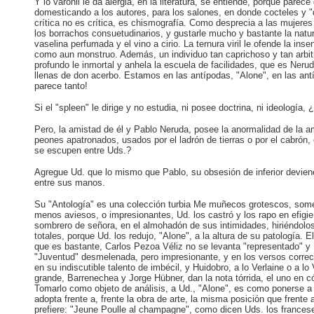
Y lo varonil le da alergia, en la literatura, se entiende, porque parec
domesticando a los autores, para los salones, en donde cocteles y "d
crítica no es crítica, es chismografía. Como desprecia a las mujeres
los borrachos consuetudinarios, y gustarle mucho y bastante la natu
vaselina perfumada y el vino a cirio. La ternura viril le ofende la i
como aun monstruo. Además, un individuo tan caprichoso y tan arbit
profundo le inmortal y anhela la escuela de facilidades, que es Neru
llenas de don acerbo. Estamos en las antípodas, "Alone", en las ant
parece tanto!
Si el "spleen" le dirige y no estudia, ni posee doctrina, ni ideología, 
Pero, la amistad de él y Pablo Neruda, posee la anormalidad de la a
peones apatronados, usados por el ladrón de tierras o por el cabró
se escupen entre Uds.?
Agregue Ud. que lo mismo que Pablo, su obsesión de inferior devie
entre sus manos.
Su "Antología" es una colección turbia Me muñecos grotescos, some
menos aviesos, o impresionantes, Ud. los castró y los rapo en efigie
sombrero de señora, en el almohadón de sus intimidades, hiriéndolo
totales, porque Ud. los redujo, "Alone", a la altura de su patología. 
que es bastante, Carlos Pezoa Véliz no se levanta "representado" y M
"Juventud" desmelenada, pero impresionante, y en los versos corr
en su indiscutible talento de imbécil, y Huidobro, a lo Verlaine o a lo
grande, Barrenechea y Jorge Hübner, dan la nota tórrida, el uno en c
Tomarlo como objeto de análisis, a Ud., "Alone", es como ponerse a d
adopta frente a, frente la obra de arte, la misma posición que frente 
prefiere: "Jeune Poulle al champagne", como dicen Uds. los francese