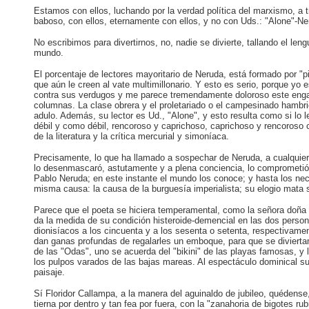
Estamos con ellos, luchando por la verdad política del marxismo, a tra
baboso, con ellos, eternamente con ellos, y no con Uds.: "Alone"-Ne
No escribimos para divertirnos, no, nadie se divierte, tallando el le
mundo.
El porcentaje de lectores mayoritario de Neruda, está formado por "p
que aún le creen al vate multimillonario. Y esto es serio, porque yo
contra sus verdugos y me parece tremendamente doloroso este engañ
columnas. La clase obrera y el proletariado o el campesinado hambrie
adulo. Además, su lector es Ud., "Alone", y esto resulta como si lo 
débil y como débil, rencoroso y caprichoso, caprichoso y rencoroso 
de la literatura y la crítica mercurial y simoníaca.
Precisamente, lo que ha llamado a sospechar de Neruda, a cualquiera,
lo desenmascaró, astutamente y a plena conciencia, lo comprometió 
Pablo Neruda; en este instante el mundo los conoce; y hasta los nec
misma causa: la causa de la burguesía imperialista; su elogio mata
Parece que el poeta se hiciera temperamental, como la señora doña M
da la medida de su condición histeroide-demencial en las dos person
dionisíacos a los cincuenta y a los sesenta o setenta, respectivament
dan ganas profundas de regalarles un emboque, para que se diviertan
de las "Odas", uno se acuerda del "bikini" de las playas famosas, y 
los pulpos varados de las bajas mareas. Al espectáculo dominical su
paisaje.
Sí Floridor Callampa, a la manera del aguinaldo de jubileo, quédense
tierna por dentro y tan fea por fuera, con la "zanahoria de bigotes ru