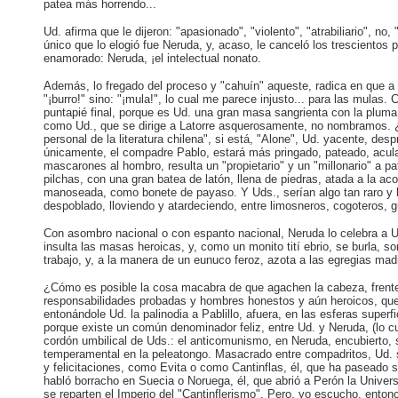
patea más horrendo...
Ud. afirma que le dijeron: "apasionado", "violento", "atrabiliario", no, 
único que lo elogió fue Neruda, y, acaso, le canceló los trescientos
enamorado: Neruda, ¡el intelectual nonato.
Además, lo fregado del proceso y "cahuín" aqueste, radica en que a U
"¡burro!" sino: "¡mula!", lo cual me parece injusto... para las mulas.
puntapié final, porque es Ud. una gran masa sangrienta con la plum
como Ud., que se dirige a Latorre asquerosamente, no nombramos. ¿Cóm
personal de la literatura chilena", si está, "Alone", Ud. yacente, d
únicamente, el compadre Pablo, estará más pringado, pateado, acul
mascarones al hombro, resulta un "propietario" y un "millonario" a 
pilchas, con una gran batea de latón, llena de piedras, atada a la ac
manoseada, como bonete de payaso. Y Uds., serían algo tan raro y l
despoblado, lloviendo y atardeciendo, entre limosneros, cogoteros, gua
Con asombro nacional o con espanto nacional, Neruda lo celebra a U
insulta las masas heroicas, y, como un monito tití ebrio, se burla, so
trabajo, y, a la manera de un eunuco feroz, azota a las egregias madr
¿Cómo es posible la cosa macabra de que agachen la cabeza, frente a 
responsabilidades probadas y hombres honestos y aún heroicos, que s
entonándole Ud. la palinodia a Pablillo, afuera, en las esferas supe
porque existe un común denominador feliz, entre Ud. y Neruda, (lo cu
cordón umbilical de Uds.: el anticomunismo, en Neruda, encubierto, s
temperamental en la peleatongo. Masacrado entre compadritos, Ud. se
y felicitaciones, como Evita o como Cantinflas, él, que ha paseado
habló borracho en Suecia o Noruega, él, que abrió a Perón la Univers
se reparten el Imperio del "Cantinflerismo". Pero, yo escucho, ento