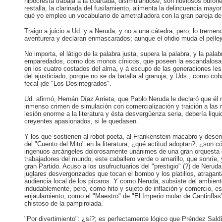
hipocresía trabaja a la coartada, disimulándose; son lluviosos bufon
restalla, la clarinada del fusilamiento, alimenta la delincuencia mayo
qué yo empleo un vocabulario de ametralladora con la gran pareja de
Traigo a juicio a Ud. y a Neruda, y no a una cátedra; pero, lo tremen
aventurera y declaran enmascarados; aunque el ofidio muda el pellejo,
No importa, el látigo de la palabra justa, supera la palabra, y la pal
emparedados, como dos monos cínicos, que poseen la escandalosa y 
en los cuatro costados del alma, y á escupo de las generaciones les
del ajusticiado, porque no se da batalla al granuja; y Uds., como cob
fecal ¡de "Los Desintegrados".
Ud. afirmó, Hernán Díaz Arrieta, que Pablo Neruda le declaró que él 
inmenso crimen de simulación con comercialización y traición a las
lesión enorme a la literatura y ésta desvergüenza seria, debería liquida
creyentes apasionados, si le quedasen.
Y los que sostienen al robot-poeta, al Frankenstein macabro y desen
del "Cuento del Mito" en la literatura, ¿qué actitud adoptan?, ¿son 
ingenuos arcángeles dolorosamente unánimes de una gran orquesta ce
trabajadores del mundo, este caballero verde o amarillo, que sonríe,
gran Partido. Acuso a los usufructuarios del "prestigio" (?) de Nerud
juglares desvergonzados que tocan el bombo y los platillos, atragant
audiencia local de los pícaros. Y como Neruda, subsiste del ambiente 
indudablemente, pero, como hito y sujeto de inflación y comercio, e
enjaulamiento, como el "Maestro" de "El Imperio mular de Cantinflas",
chistoso de la pampirolada.
"Por divertimiento": ¿sí?; es perfectamente lógico que Préndez Saldí