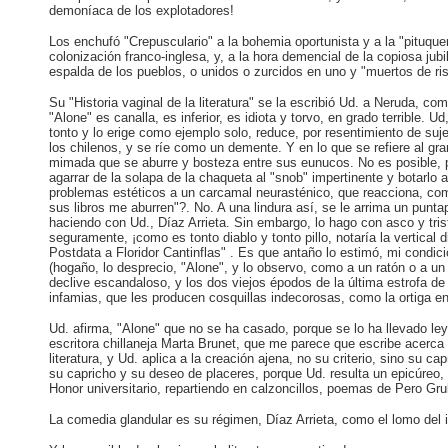
demoníaca de los explotadores!
Los enchufó "Crepusculario" a la bohemia oportunista y a la "pituquer
colonización franco-inglesa, y, a la hora demencial de la copiosa ju
espalda de los pueblos, o unidos o zurcidos en uno y "muertos de ris
Su "Historia vaginal de la literatura" se la escribió Ud. a Neruda, c
"Alone" es canalla, es inferior, es idiota y torvo, en grado terrible. U
tonto y lo erige como ejemplo solo, reduce, por resentimiento de sujet
los chilenos, y se ríe como un demente. Y en lo que se refiere al gran
mimada que se aburre y bosteza entre sus eunucos. No es posible, pu
agarrar de la solapa de la chaqueta al "snob" impertinente y botarlo
problemas estéticos a un carcamal neurasténico, que reacciona, como
sus libros me aburren"?. No. A una lindura así, se le arrima un puntap
haciendo con Ud., Díaz Arrieta. Sin embargo, lo hago con asco y tris
seguramente, ¡como es tonto diablo y tonto pillo, notaría la vertical d
Postdata a Floridor Cantinflas" . Es que antaño lo estimó, mi cond
(hogaño, lo desprecio, "Alone", y lo observo, como a un ratón o a un 
declive escandaloso, y los dos viejos épodos de la última estrofa de
infamias, que les producen cosquillas indecorosas, como la ortiga en 
Ud. afirma, "Alone" que no se ha casado, porque se lo ha llevado l
escritora chillaneja Marta Brunet, que me parece que escribe acerca
literatura, y Ud. aplica a la creación ajena, no su criterio, sino su c
su capricho y su deseo de placeres, porque Ud. resulta un epicúreo, 
Honor universitario, repartiendo en calzoncillos, poemas de Pero Gr
La comedia glandular es su régimen, Díaz Arrieta, como el lomo del im