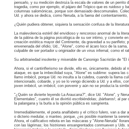
pensarlo, y su medición destroza la escala de valores de un perrito 
tragedia, como por ejemplo, el pájaro del Trópico que es ruidoso y b
columnas salomónicas, porque son demasiado descomunales. Coleccionan
Ud. y ahora se dedica, como Neruda, a la faena del contentamiento, 
¿Quién pudiera obtener, siquiera la sensación confusa de la literatu
La malevolencia estéril del envidioso y rencoroso anormal de la litera
de la pátina de la página psicológica de su ser intimo, y convierte 
creación estética mayor del Continente, da gravedad a su panfleto; 
envenenada del ofidio; Ud., "Alone", como el ácaro loco de la sarna, 
culpable de ser portador u originiador de un virus infernal, como el r
Su arbitrariedad insolente y miserable de Canonigo Sacristán de "El
Ahora, si el cantinflerismo se divide, ello es, únicamente, debido al n
ataque, es que la imbecilidad suya, "Alone" es sublime: supera las ca
llamo imbécil, porque Ud. no insulta a la culebra, cuando la llama cu
intencionado, cobarde, y yo se lo vengo diciendo a Ud. y a ellos, con
joven imbécil, un imbécil, con porvenir y aún no se producía la simb
"¿Quién se divierte leyendo La Araucana?", dice Ud. "Alone", y Neru
Elementales", cuanto él se divirtió escribiéndolas; ¡bárbaros!; al 
la palangana y la burla a la opinión pública es sangrienta.
Irremediablemente, el poeta analfabeto y el crítico fulero, van a dar a
o dicterio medular, o manteo, porque, ¿es posible mantener la sereni
Ahora, el calificativo rebota en las máscaras y "Alone-Neruda" lloran
con las lágrimas; los histriones ensangrentados conmueven y Uds. se r