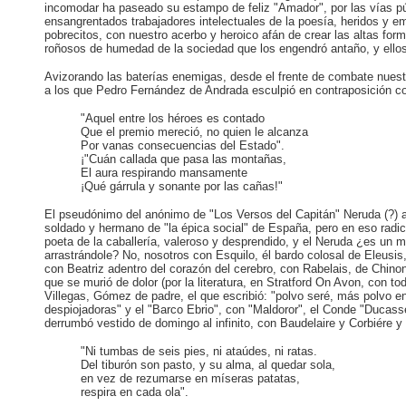
incomodar ha paseado su estampo de feliz "Amador", por las vías pú
ensangrentados trabajadores intelectuales de la poesía, heridos y em
pobrecitos, con nuestro acerbo y heroico afán de crear las altas fo
roñosos de humedad de la sociedad que los engendró antaño, y ellos,
Avizorando las baterías enemigas, desde el frente de combate nuestro,
a los que Pedro Fernández de Andrada esculpió en contraposición con 
"Aquel entre los héroes es contado
Que el premio mereció, no quien le alcanza
Por vanas consecuencias del Estado".
¡"Cuán callada que pasa las montañas,
El aura respirando mansamente
¡Qué gárrula y sonante por las cañas!"
El pseudónimo del anónimo de "Los Versos del Capitán" Neruda (?) all
soldado y hermano de "la épica social" de España, pero en eso radica 
poeta de la caballería, valeroso y desprendido, y el Neruda ¿es un ma
arrastrándole? No, nosotros con Esquilo, él bardo colosal de Eleusis
con Beatriz adentro del corazón del cerebro, con Rabelais, de Chino
que se murió de dolor (por la literatura, en Stratford On Avon, con t
Villegas, Gómez de padre, el que escribió: "polvo seré, más polvo e
despiojadoras" y el "Barco Ebrio", con "Maldoror", el Conde "Ducasse
derrumbó vestido de domingo al infinito, con Baudelaire y Corbiére y 
"Ni tumbas de seis pies, ni ataúdes, ni ratas.
Del tiburón son pasto, y su alma, al quedar sola,
en vez de rezumarse en míseras patatas,
respira en cada ola".