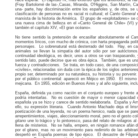
(Fray Bartolomé de las-,Casas, Miranda, O'Higgins, San Martín, Ca
una- parte, hay discriminación entre los españoles y, de otra, se 
clasificación de personas no es racial ni cultural; el
Canto General
marxista de la historia de América. El grupo de «explotadores» se 
una nueva cima de belleza en el «Canto General de Chile» (VI) 
también el capítulo XIV, «El gran océano».
No tiene sentido la pretensión de encasillar absolutamente el
Can
momentos líricos, con mucho de crónica, con harta propaganda polít
personajes. Lo sobrenatural está desterrado del todo. Hay, en cam
animales se llevan la simpatía del autor sólo por ser autóctono
continuidad ideológica, es decir, unos a otros se van traspasando,
sentido lato, puede decirse que es obra épica. También, que es u
fuerza y contradicciones. Se trata, en todo caso, de una composici
«civiles», relacionadas sin duda con la épica de los siglos anteri
propio ser, determinado por su naturaleza, su historia y su porvenir
por el público continental: apareció en Méjico en 1950. El mism
mejicana. En 1955, edición en Buenos Aires y al año siguiente, incl
España, definida ya como nación en el conjunto europeo y frente a
podría intentarlas. No es cuestión de mayor o menor capacidad
española ya se hizo y carece de sentido reelaborarla. España y Amé
ello, su expresión literaria. Cuando Antonio Machado deja el lir
poetización de una leyenda, no un poema heroico, nada que se pare
arrepentimientos, viajes, aleccionamiento moral, pero no el gesto co
gitano
une lo trágico y lo pintoresco, pasa del relato de milagros 
llena de misterios. No se halla, empero, en ningún romance afán d
por el gitano, mas no un movimiento para redimirlo de las arbitra
despertó en España poemas de tipo épico. El desastre de Filipina