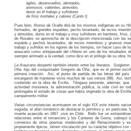
ágiles, desenvueltos, alentados,
animosos, valientes, atrevidos,
duros en el trabajo
y sufridores
de fríos mortales y
calores (Canto I).
Pues bien, Alonso de Ovalle dirá de los mismos indígenas en su
Hi
formados, de grandes espaldas, pecho levantado, de recios miembros
y atrevidos, duros en el trabajo y muy sufridores en hambres, fríos, a
de Rosales se aprovecha de la descripción mencionada con las sigu
espalda y pechos levantados; de recios miembros y gruesos moele
trabajo y sufridos en los rigores de los tiempos, sin hacer caso de l
araucano como antepasado del chileno es uno de los resultados de e
siempre arrimado a la verdad, como dice en el prólogo de su obra, hiz
La Araucana
despertó también interés entre los literatos. Surgieron
Oña -hijo del conquistador Gregorio de Oña-, que es el primer escri
primera creación. Así, el punto de partida de las letras del 
encargaron de mantener vivos muchos de sus versos (98). Así, texto
contenido en la obra de Ercilla. Téngase presente, además, que l
actividad misionera, la administración pública, la vida civil en
prolongaba el estado de cosas que había originado la obra de Ercil
campamento militar.
Varias circunstancias acentuaron en el siglo XIX este interés naci
seguida, el afán romántico de destacar lo primitivo y, en particular,
muerte acaecida en 1867 ,vive en Chile. Bello fue un extraordinar
relaciones entre el romancero y los Cantares de Gesta, subrayó l
comienzo de otros poemas medievales y del Renacimiento y escr
propiamente épicos, tienen vinculación por su carácter objetivo con