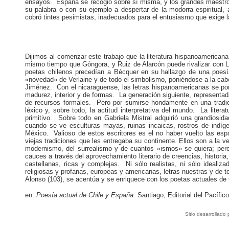
ensayos. España se recogió sobre sí misma, y los grandes maestro
su palabra o con su ejemplo a despertar de la modorra espiritual,
cobró tintes pesimistas, inadecuados para el entusiasmo que exige l
Dijimos al comenzar este trabajo que la literatura hispanoamerica
mismo tiempo que Góngora, y Ruiz de Alarcón puede rivalizar con 
poetas chilenos precedían a Bécquer en su hallazgo de una poesía 
«novedad» de Verlaine y de todo el simbolismo, poniéndose a la ca
Jiménez. Con el nicaragüense, las letras hispanoamericanas se pone
madurez, interior y de formas. La generación siguiente, representada
de recursos formales. Pero por sumirse hondamente en una tradició
léxico y, sobre todo, la actitud interpretativa del mundo. La liter
primitivo. Sobre todo en Gabriela Mistral adquirió una grandiosi
cuando se ve esculturas mayas, ruinas incaicas, rostros de indí
México. Valioso de estos escritores es el no haber vuelto las esp
viejas tradiciones que les entregaba su continente. Ellos son a la v
modernismo, del surrealismo y de cuantos «ismos» se quiera; per
cauces a través del aprovechamiento literario de creencias, histori
castellanas, ricas y complejas. Ni sólo realistas, ni sólo idealiza
religiosas y profanas, europeas y americanas, letras nuestras y de t
Alonso (103), se acentúa y se enriquece con los poetas actuales de 
en:
Poesía actual de Chile y España.
Santiago, Editorial del Pacífic
Sitio desarrollado