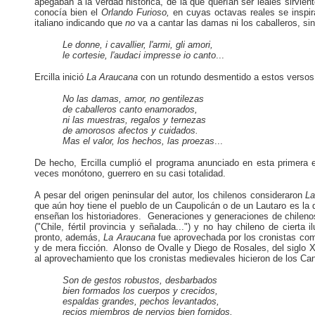
apegaban a la verdad histórica, de la que querían ser leales sirvie
conocía bien el
Orlando Furioso,
en cuyas octavas reales se inspi
italiano indicando que
no
va a cantar las damas ni los caballeros, s
Le donne, i cavallier, l'armi, gli amori,
le cortesie, l'audaci impresse io canto
...
Ercilla inició
La Araucana
con un rotundo desmentido a estos versos 
No las damas, amor, no gentilezas
de caballeros canto enamorados,
ni las muestras, regalos y ternezas
de amorosos afectos y cuidados.
Mas el valor, los hechos, las proezas
...
De hecho, Ercilla cumplió el programa anunciado en esta primera 
veces monótono, guerrero en su casi totalidad.
A pesar del origen peninsular del autor, los chilenos consideraron
L
que aún hoy tiene el pueblo de un Caupolicán o de un Lautaro es la q
enseñan los historiadores. Generaciones y generaciones de chilenos
("Chile, fértil provincia y señalada...") y no hay chileno de cier
pronto, además,
La Araucana
fue aprovechada por los cronistas com
y de mera ficción. Alonso de Ovalle y Diego de Rosales, del siglo X
al aprovechamiento que los cronistas medievales hicieron de los Can
Son de gestos robustos, desbarbados
bien formados los cuerpos y crecidos,
espaldas grandes, pechos levantados,
recios miembros de nervios bien fornidos,