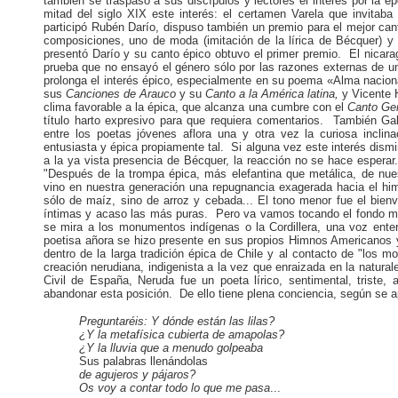
también se traspasó a sus discípulos y lectores el interés por la 
mitad del siglo XIX este interés: el certamen Varela que invitaba 
participó Rubén Darío, dispuso también un premio para el mejor can
composiciones, uno de moda (imitación de la lírica de Bécquer) y 
presentó Darío y su canto épico obtuvo el primer premio. El nicara
prueba que no ensayó el género sólo por las razones externas de 
prolonga el interés épico, especialmente en su poema «Alma nacion
sus
Canciones de Arauco
y su
Canto a la América latina,
y Vicente 
clima favorable a la épica, que alcanza una cumbre con el
Canto Ge
título harto expresivo para que requiera comentarios. También Gab
entre los poetas jóvenes aflora una y otra vez la curiosa inclin
entusiasta y épica propiamente tal. Si alguna vez este interés dismi
a la ya vista presencia de Bécquer, la reacción no se hace espera
"Después de la trompa épica, más elefantina que metálica, de nues
vino en nuestra generación una repugnancia exagerada hacia el himn
sólo de maíz, sino de arroz y cebada... El tono menor fue el bien
íntimas y acaso las más puras. Pero va vamos tocando el fondo mís
se mira a los monumentos indígenas o la Cordillera, una voz enter
poetisa añora se hizo presente en sus propios Himnos Americanos 
dentro de la larga tradición épica de Chile y al contacto de "los m
creación nerudiana, indigenista a la vez que enraizada en la natu
Civil de España, Neruda fue un poeta lírico, sentimental, triste
abandonar esta posición. De ello tiene plena conciencia, según se 
Preguntaréis: Y dónde están las lilas?
¿Y la metafísica cubierta de amapolas?
¿Y la lluvia que a menudo golpeaba
Sus palabras llenándolas
de
agujeros y pájaros?
Os
voy a contar todo lo que me pasa
...