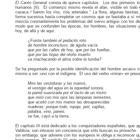
El Canto General
consta de quince capítulos. Los dos primeros tra
humanos (II). El comienzo mismo revela el afán, visible en todo 
casaca / fueron los ríos, ríos arteriales." La flora, algunas besti
forma sucesiva hasta completar un cosmos que se bastaba a sí mis
mezcla constantemente los problemas del siervo antiguo con los del
modo que se confunden las épocas, los hombres, las situaciones y
hoy, de allá y de aquí:
¿Fuiste
también el pedacito roto
de hombre inconcluso, de águila vacía
que por las calles de
hoy
, que por las huellas,
que por las hojas del otoño muerto
va machacando el alma sobre la tumba?
Se ha preguntado por la posible identificación del hombre arcaico c
mismo a ser -uno con el indígena. El uso del verbo «mirar» en presente 
Miro
las vestiduras y las manos,
el vestigio del agua en la oquedad sonora,
la pared suavizada por el tacto de un rostro
que miró con mis ojos las lámparas terrestres,
que aceitó con mis manos las desaparecidas
maderas: porque todo, ropaje, piel, vajillas,
palabra, vino, panes,
se fue, cayó a la tierra.
El capítulo III está dedicado a los conquistadores españoles, que 
Valdivia, son intrusos sin conciencia que sólo buscan su provecho. 
sin embargo, que adviene con los europeos le obliga a reconocer qu
hace esperar. El capítulo IV, más extenso que los anteriores, la na