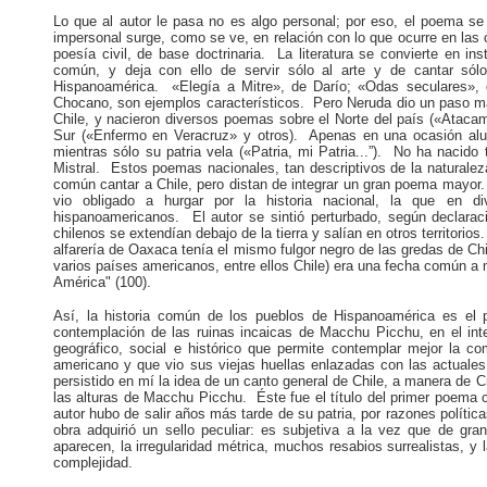
Lo que al autor le pasa no es algo personal; por eso, el poema s
impersonal surge, como se ve, en relación con lo que ocurre en la
poesía civil, de base doctrinaria. La literatura se convierte en i
común, y deja con ello de servir sólo al arte y de cantar sól
Hispanoamérica. «Elegía a Mitre», de Darío; «Odas seculares»,
Chocano, son ejemplos característicos. Pero Neruda dio un paso m
Chile, y nacieron diversos poemas sobre el Norte del país («Atacam
Sur («Enfermo en Veracruz» y otros). Apenas en una ocasión alu
mientras sólo su patria vela («Patria, mi Patria...”). No ha nacido 
Mistral. Estos poemas nacionales, tan descriptivos de la naturale
común cantar a Chile, pero distan de integrar un gran poema mayor.
vio obligado a hurgar por la historia nacional, la que en 
hispanoamericanos. El autor se sintió perturbado, según declarac
chilenos se extendían debajo de la tierra y salían en otros territo
alfarería de Oaxaca tenía el mismo fulgor negro de las gredas de C
varios países americanos, entre ellos Chile) era una fecha común a
América" (100).
Así, la historia común de los pueblos de Hispanoamérica es el p
contemplación de las ruinas incaicas de Macchu Picchu, en el inter
geográfico, social e histórico que permite contemplar mejor la 
americano y que vio sus viejas huellas enlazadas con las actuale
persistido en mí la idea de un canto general de Chile, a manera de 
las alturas de Macchu Picchu. Éste fue el título del primer poema 
autor hubo de salir años más tarde de su patria, por razones política
obra adquirió un sello peculiar: es subjetiva a la vez que de gr
aparecen, la irregularidad métrica, muchos resabios surrealistas, y 
complejidad.