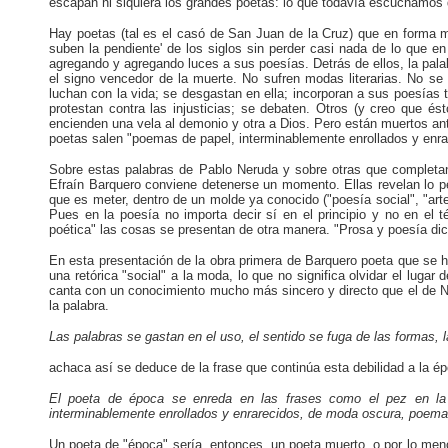
escapan ni siquiera los grandes poetas: lo que todavía escuchamos
Hay poetas (tal es el casó de San Juan de la Cruz) que en forma
suben la pendiente' de los siglos sin perder casi nada de lo que en
agregando y agregando luces a sus poesías. Detrás de ellos, la palab
el signo vencedor de la muerte. No sufren modas literarias. No se 
luchan con la vida; se desgastan en ella; incorporan a sus poesías 
protestan contra las injusticias; se debaten. Otros (y creo que ést
encienden una vela al demonio y otra a Dios. Pero están muertos an
poetas salen "poemas de papel, interminablemente enrollados y enra
Sobre estas palabras de Pablo Neruda y sobre otras que completan e
Efraín Barquero conviene detenerse un momento. Ellas revelan lo peli
que es meter, dentro de un molde ya conocido ("poesía social", "arte
Pues en la poesía no importa decir sí en el principio y no en el
poética" las cosas se presentan de otra manera. "Prosa y poesía dice
En esta presentación de la obra primera de Barquero poeta que se ha
una retórica "social" a la moda, lo que no significa olvidar el lugar
canta con un conocimiento mucho más sincero y directo que el de Ne
la palabra.
Las palabras se gastan en el uso, el sentido se fuga de las formas
achaca así se deduce de la frase que continúa esta debilidad a la é
El poeta de época se enreda en las frases como el pez en la r
interminablemente enrollados y enrarecidos, de moda oscura, poemas 
Un poeta de "época" sería, entonces, un poeta muerto, o por lo meno