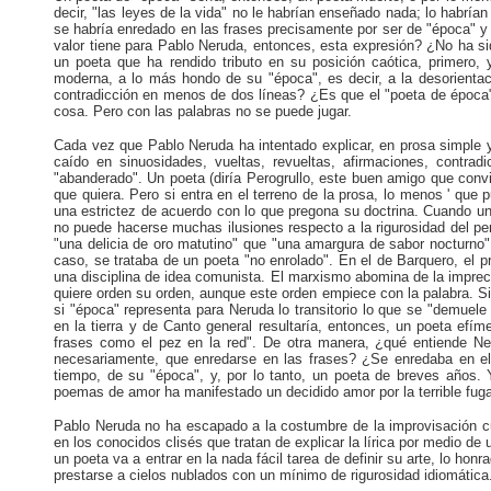
decir, "las leyes de la vida" no le habrían enseñado nada; lo habr
se habría enredado en las frases precisamente por ser de "época" y 
valor tiene para Pablo Neruda, entonces, esta expresión? ¿No ha sid
un poeta que ha rendido tributo en su posición caótica, primero,
moderna, a lo más hondo de su "época", es decir, a la desorient
contradicción en menos de dos líneas? ¿Es que el "poeta de época" 
cosa. Pero con las palabras no se puede jugar.
Cada vez que Pablo Neruda ha intentado explicar, en prosa simple y
caído en sinuosidades, vueltas, revueltas, afirmaciones, contr
"abanderado". Un poeta (diría Perogrullo, este buen amigo que conv
que quiera. Pero si entra en el terreno de la prosa, lo menos ' que
una estrictez de acuerdo con lo que pregona su doctrina. Cuando uno
no puede hacerse muchas ilusiones respecto a la rigurosidad del pe
"una delicia de oro matutino" que "una amargura de sabor nocturno",
caso, se trataba de un poeta "no enrolado". En el de Barquero, el 
una disciplina de idea comunista. El marxismo abomina de la impreci
quiere orden su orden, aunque este orden empiece con la palabra. Si
si "época" representa para Neruda lo transitorio lo que se "demuel
en la tierra y de Canto general resultaría, entonces, un poeta efím
frases como el pez en la red". De otra manera, ¿qué entiende Ne
necesariamente, que enredarse en las frases? ¿Se enredaba en 
tiempo, de su "época", y, por lo tanto, un poeta de breves años
poemas de amor ha manifestado un decidido amor por la terrible f
Pablo Neruda no ha escapado a la costumbre de la improvisación cua
en los conocidos clisés que tratan de explicar la lírica por medio de
un poeta va a entrar en la nada fácil tarea de definir su arte, lo h
prestarse a cielos nublados con un mínimo de rigurosidad idiomática