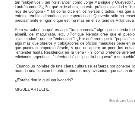
tan "subjetivos", tan "cristianos" como Jorge Manrique y Quevedo?
Lautréaumont? ¿Por qué pide ahora, en este prólogo, claridad y "tra
ríos de Góngora? Y tal como dice en los versos citados, ¿es que a 
entero, terrible, dramático, desesperado de Quevedo sólo ha en
precisamente el rigor lo que estima más en el solitario de Villanueva 
Pero ya sabemos qué es aquí "transparencia" algo que entienda tod
albañil, del maquinista, etc. ¿Por qué Neruda cree que el pueb
"clarificados", que se "entiendan"? ¿Por qué cree que lo "popular" e
algo más que obreros y trabajadores de oficios manuales tiene en s
que pudieran proporcionársele, y que de apurar un poco las cosas
"entender hasta Residencia en la tierra? ¿Y cómo pretende arreme
ediciones argentinas, "infectando" de "poesía burguesa" a su pueblo
"Cuando un hombre de una cierta cultura se esfuerza por ponerse po
más de una ocasión he oído a obreros muy avisados, que salían de oí
¿Estaba don Miguel equivocado?
MIGUEL ARTECHE.
Sitio desarrollado