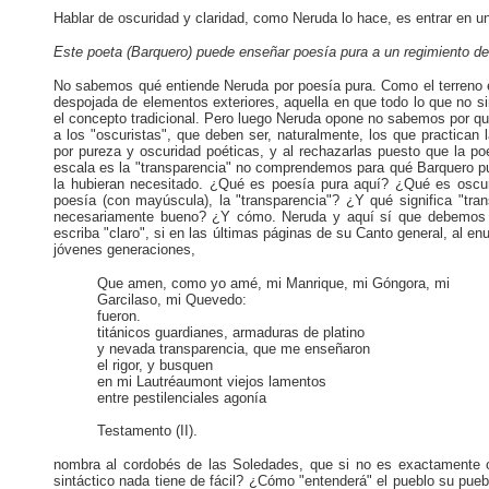
Hablar de oscuridad y claridad, como Neruda lo hace, es entrar en u
Este poeta (Barquero) puede enseñar poesía pura a un regimiento de o
No sabemos qué entiende Neruda por poesía pura. Como el terreno e
despojada de elementos exteriores, aquella en que todo lo que no s
el concepto tradicional. Pero luego Neruda opone no sabemos por q
a los "oscuristas", que deben ser, naturalmente, los que practica
por pureza y oscuridad poéticas, y al rechazarlas puesto que la p
escala es la "transparencia" no comprendemos para qué Barquero pu
la hubieran necesitado. ¿Qué es poesía pura aquí? ¿Qué es oscur
poesía (con mayúscula), la "transparencia"? ¿Y qué significa "tran
necesariamente bueno? ¿Y cómo. Neruda y aquí sí que debemos d
escriba "claro", si en las últimas páginas de su Canto general, al 
jóvenes generaciones,
Que amen, como yo amé, mi Manrique, mi Góngora, mi
Garcilaso, mi Quevedo:
fueron.
titánicos guardianes, armaduras de platino
y nevada transparencia, que me enseñaron
el rigor, y busquen
en mi Lautréaumont viejos lamentos
entre pestilenciales agonía
Testamento (II).
nombra al cordobés de las Soledades, que si no es exactamente
sintáctico nada tiene de fácil? ¿Cómo "entenderá" el pueblo su pue