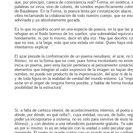
que, por principio, carece de consistencia real? Forma, en estética,
palabras se sirva, sino de colores, de sonidos específicamente col
de Baudelaire. En la Forma, la poesía brota por cristalización alacr
vibra reclamando la colaboración de todo nuestro cuerpo, que se in
adivinada y ya absolutamente gozada.
Es lo que no podría ocurrir en una especie de poesía, en la que las
refugian en el fluido borroso de los sueños, una subrealidad equív
hondamente, ni, por lo mismo, decir en alta voz. Hay que decirlos co
que no sea, a la larga, más que una estela sin rielar. Quien haya oí
intentamos explicar.
El azar preside la conformación de un poema nerudiano; el azar, no
Alonso, no es la forma que se cree, pues forma involuntario no existe
inicia un poema, pero esta ilación pertenece al pensamiento sintáctic
elementos que integran el valor expresivo de la imagen se hayan d
nombre, no puede ser producto de la improvisación, del azar ni de la
y de toda figura en la realidad de verdad del mundo entorno. La "im
estar en el origen de ninguna forma posible, y hablar de forma involu
posibilidad de la estructura".
Si, a falta de certeza interior, de acontecimientos internos, el poe
dónde, por dónde,
en qué orilla?-, cuya entidad, oscura, de bulto, re
poder ya incorporarse a sistema, no es sólo para servirse de ésos té
Alonso)-, y con destino a una refundición puramente gratuita. Ya sa
es por sí mismo: lo es en relación con la unidad o sello peculiar qu
imprimirle. El poeta no puede contar con un mundo que él no confor