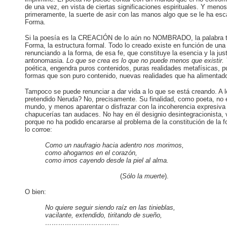
de una vez, en vista de ciertas significaciones espirituales. Y men
primeramente, la suerte de asir con las manos algo que se le ha es
Forma.
Si la poesía es la CREACIÓN de lo aún no NOMBRADO, la palabra tie
Forma, la estructura formal. Todo lo creado existe en función de una 
renunciando a la forma, de esa fe, que constituye la esencia y la ju
antonomasia.
Lo que se crea es lo que no puede menos que existir. 
poética, engendra puros contenidos, puras realidades metafísicas, pu
formas que son puro contenido, nuevas realidades que ha alimentado
Tampoco se puede renunciar a dar vida a lo que se está creando. A l
pretendido Neruda? No, precisamente. Su finalidad, como poeta, no es
mundo, y menos aparentar o disfrazar con la incoherencia expresiv
chapucerías tan audaces. No hay en él designio desintegracionista, v
porque no ha podido encararse al problema de la constitución de la 
lo corroe:
Como un naufragio hacia adentro nos morimos,
como ahogarnos en el corazón,
como irnos cayendo desde la piel al alma.
(
Sólo la
muerte
).
O bien:
No quiere seguir siendo raíz en las tinieblas,
vacilante, extendido, tiritando de sueño,
…………………………….