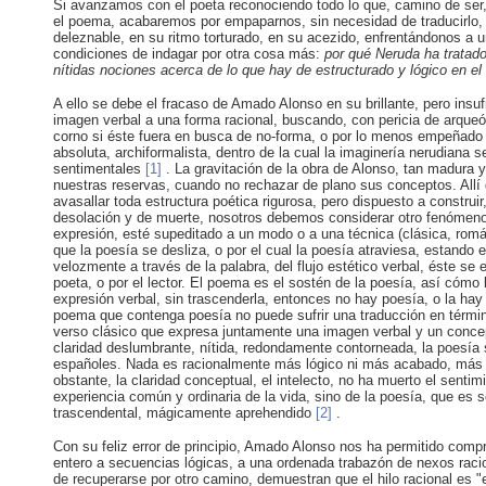
Si avanzamos con el poeta reconociendo todo lo que, camino de ser, v
el poema, acabaremos por empaparnos, sin necesidad de traducirlo,
deleznable, en su ritmo torturado, en su acezido, enfrentándonos a 
condiciones de indagar por otra cosa más:
por qué Neruda ha tratad
nítidas nociones acerca de lo que hay de estructurado y lógico en e
A ello se debe el fracaso de Amado Alonso en su brillante, pero insu
imagen verbal a una forma racional, buscando, con pericia de arqueó
corno si éste fuera en busca de no-forma, o por lo menos empeñado en
absoluta, archiformalista, dentro de la cual la imaginería nerudiana
sentimentales
[1]
. La gravitación de la obra de Alonso, tan madura
nuestras reservas, cuando no rechazar de plano sus conceptos. All
avasallar toda estructura poética rigurosa, pero dispuesto a construi
desolación y de muerte, nosotros debemos considerar otro fenómeno.
expresión, esté supeditado a un modo o a una técnica (clásica, román
que la poesía se desliza, o por el cual la poesía atraviesa, estand
velozmente a través de la palabra, del flujo estético verbal, éste se 
poeta, o por el lector. El poema es el sostén de la poesía, así cómo 
expresión verbal, sin trascenderla, entonces no hay poesía, o la ha
poema que contenga poesía no puede sufrir una traducción en términos
verso clásico que expresa juntamente una imagen verbal y un concep
claridad deslumbrante, nítida, redondamente contorneada, la poesí
españoles. Nada es racionalmente más lógico ni más acabado, más c
obstante, la claridad conceptual, el intelecto, no ha muerto el senti
experiencia común y ordinaria de la vida, sino de la poesía, que es se
trascendental, mágicamente aprehendido
[2]
.
Con su feliz error de principio, Amado Alonso nos ha permitido com
entero a secuencias lógicas, a una ordenada trabazón de nexos raci
de recuperarse por otro camino, demuestran que el hilo racional es "