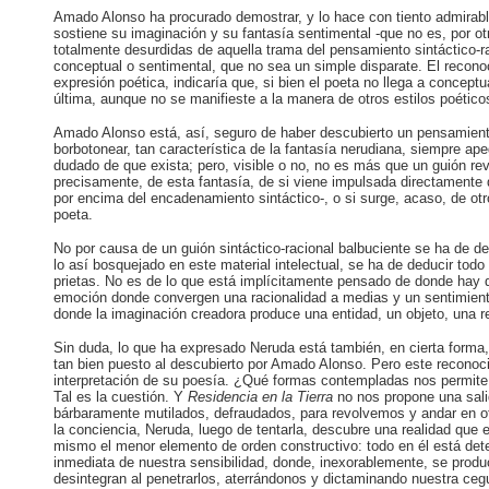
Amado Alonso ha procurado demostrar, y lo hace con tiento admirabl
sostiene su imaginación y su fantasía sentimental -que no es, por otr
totalmente desurdidas de aquella trama del pensamiento sintáctico-rac
conceptual o sentimental, que no sea un simple disparate. El recon
expresión poética, indicaría que, si bien el poeta no llega a concep
última, aunque no se manifieste a la manera de otros estilos poéticos
Amado Alonso está, así, seguro de haber descubierto un pensamiento
borbotonear, tan característica de la fantasía nerudiana, siempre ape
dudado de que exista; pero, visible o no, no es más que un guión revu
precisamente, de esta fantasía, de si viene impulsada directamente 
por encima del encadenamiento sintáctico-, o si surge, acaso, de ot
poeta.
No por causa de un guión sintáctico-racional balbuciente se ha de d
lo así bosquejado en este material intelectual, se ha de deducir tod
prietas. No es de lo que está implícitamente pensado de donde hay qu
emoción donde convergen una racionalidad a medias y un sentimiento 
donde la imaginación creadora produce una entidad, un objeto, una r
Sin duda, lo que ha expresado Neruda está también, en cierta forma,
tan bien puesto al descubierto por Amado Alonso. Pero este reconoci
interpretación de su poesía. ¿Qué formas contempladas nos permite a
Tal es la cuestión. Y
Residencia en
la
Tierra
no nos propone una sali
bárbaramente mutilados, defraudados, para revolvemos y andar en otr
la conciencia, Neruda, luego de tentarla, descubre una realidad que
mismo el menor elemento de orden constructivo: todo en él está det
inmediata de nuestra sensibilidad, donde, inexorablemente, se prod
desintegran al penetrarlos, aterrándonos y dictaminando nuestra ceg