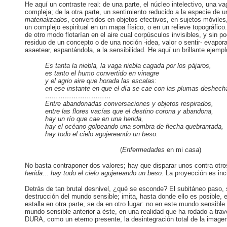
He aquí un contraste real: de una parte, el núcleo intelectivo, una 
compleja; de la otra parte, un sentimiento reducido a la especie de 
materializados
, convertidos en objetos efectivos, en sujetos móviles
un complejo espiritual en un mapa físico, o en un relieve topográfico.
de otro modo flotarían en el aire cual corpúsculos invisibles, y sin p
residuo de un concepto o de una noción -idea, valor o sentir- evapor
asaetear, espantándola, a la sensibilidad. He aquí un brillante ejemp
Es tanta la niebla, la vaga niebla cagada por los pájaros,
es tanto el humo convertido en vinagre
y el agrio aire que horada las escalas:
en ese instante en que el día se cae con las plumas deshech
…………………………
Entre abandonadas conversaciones y objetos respirados,
entre las flores vacías que el destino corona y abandona,
hay un río que cae en una herida,
hay el océano golpeando una sombra de flecha quebrantada,
hay todo el cielo agujereando un beso.
(
Enfermedades
en mi
casa
)
No basta contraponer dos valores; hay que disparar unos contra otr
herida
...
hay todo el cielo agujereando
un
beso.
La proyección es inc
Detrás de tan brutal desnivel, ¿qué se esconde? El subitáneo paso,
destrucción del mundo sensible; imita, hasta donde ello es posible
estalla en otra parte, se da en otro lugar: no en este mundo sensible 
mundo sensible anterior a éste, en una realidad que ha rodado a tra
DURA, como un eterno presente, la desintegración total de la image