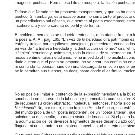
imágenes poéticas. Pero si ese hilo se recupera, la ilusión poética e
Diríase que Neruda se ha propuesto exasperarnos, y que no ha encon
poético. Sin embargo, esta exasperación no sería tanto el producto 
un procedimiento sui géneris, que permite al poeta escamotear, esco
incoherencia y de lo carente de perfil y de forma.
El problema nerudiano se reduciría, entonces, a un ataque frontal a
la poesía. A. A., pág. 185: "En vez de
lo
heredado
dirá patrimonio
es
estéril y traidor, por engañosos, pasajeros, perecederos, condenados 
en vez de "la tristeza heredada y la destrucción de lo mío" dirá "el h
"técnica" nerudiana y, asimismo, toda la ciencia de su hermeneuta. El 
nexos sentimentales nerudianos, le ha impedido al fino analista cons
dado cuenta que el poeta se propone, no ya crear una confusión en el 
ni confunde -la poesía-, sino con una descarga de emoción que el pr
se lo permiten sus fuerzas, es decir, hasta donde el estímulo irracion
No es posible limitar el contenido de la expresión nerudiana a la b
sacrificado en el curso de la laboriosa y premeditada composición. 
de recuperar su orden abstracto, intelectual, entonces, habría sido e
Residencia?
No
,
por cierto, como lo juzga Amado Alonso, una estética
del mundo propia de un "poeta impotente", de un "poeta antena", qu
soledad, su melancolía, su magra visión de las cosas. Si el poeta ha
la acumulación de los diversos fragmentos de ese desarticulado conj
flaquear ni un instante, a un misterio específico, al misterio que sie