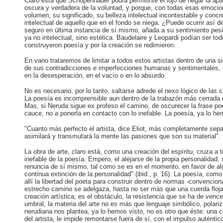
Claro está que Schopenhauer podía permitirse el lujo de negar la
apa
oscura y verdadera de la voluntad, y porque, con todas esas emocione
volumen, su significado, su belleza intelectual incontestable y con
intelectual de aquello que en el fondo se niega. ¿Puede ocurrir así d
seguro en última instancia de sí mismo, añada a su sentimiento pes
ya no intelectual, sino estética. Baudelaire y Leopardi podían ser t
construyeron poesía y por la creación se redimieron.
En vano trataremos de limitar a todos estos artistas dentro de una s
de sus contradicciones e imperfecciones humanas y sentimentales, cr
en la desesperación, en el vacío o en lo absurdo.
No es necesario, por lo tanto, saltarse adrede el nexo lógico de las 
La poesía es incomprensible aun dentro de la trabazón más cerrada d
Mas, si Neruda sigue ex profeso el camino, de oscurecer la frase p
cauce, no a ponerla en contacto con lo inefable. La poesía, ya lo he
"Cuanto más perfecto el artista, dice Eliot, más completamente sepa
asimilará y transmutará la mente las pasiones que son su material". 
La obra de arte, claro está, como una creación del espíritu, cruza a
inefable de la poesía. Empero, el alejarse de la propia personalidad,
renuncia de sí mismo, tal como se es en el momento, en favor de algo
continua extinción de la personalidad" (ibid., p. 16). La poesía, com
allí la libertad del poeta para construir dentro de normas -convenci
estrecho camino se adelgaza, hasta no ser más que una cuerda floja,
creación artística; es el obstáculo, la resistencia que se ha de venc
umbral, la materia del arte no es más que lenguaje simbólico, polariz
nerudiana nos plantea, ya lo hemos visto, no es otro que éste: una c
del artista, le impide remontarse fuera de sí, con el impulso autént