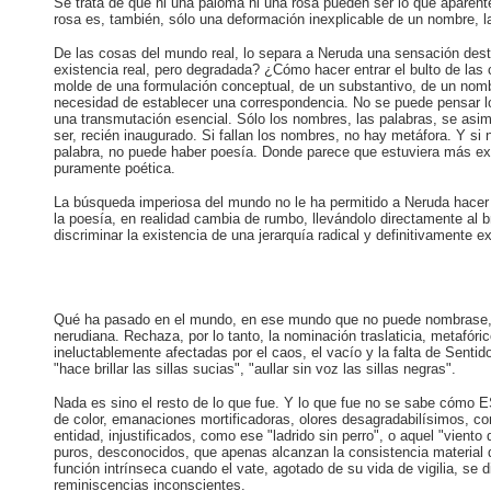
Se trata de que ni una paloma ni una rosa pueden ser lo que apar
rosa es, también, sólo una deformación inexplicable de un nombre, la 
De las cosas del mundo real, lo separa a Neruda una sensación dest
existencia real, pero degradada? ¿Cómo hacer entrar el bulto de las 
molde de una formulación conceptual, de un substantivo, de un nombr
necesidad de establecer una correspondencia. No se puede pensar lo
una transmutación esencial. Sólo los nombres, las palabras, se asim
ser, recién inaugurado. Si fallan los nombres, no hay metáfora. Y si 
palabra, no puede haber poesía. Donde parece que estuviera más exti
puramente poética.
La búsqueda imperiosa del mundo no le ha permitido a Neruda hacer d
la poesía, en realidad cambia de rumbo, llevándolo directamente al 
discriminar la existencia de una jerarquía radical y definitivamente ex
Qué ha pasado en el mundo, en ese mundo que no puede nombrase, es
nerudiana. Rechaza, por lo tanto, la nominación traslaticia, metafóri
ineluctablemente afectadas por el caos, el vacío y la falta de Sentid
"hace brillar las sillas sucias", "aullar sin voz las sillas negras".
Nada es sino el resto de lo que fue. Y lo que fue no se sabe cómo 
de color, emanaciones mortificadoras, olores desagradabilísimos, c
entidad, injustificados, como ese "ladrido sin perro", o aquel "viento
puros, desconocidos, que apenas alcanzan la consistencia material 
función intrínseca cuando el vate, agotado de su vida de vigilia, se
reminiscencias inconscientes.