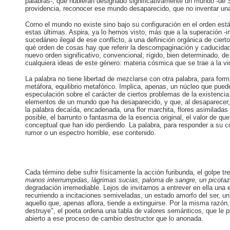
palabras-, que hubieran designado significativamente un mundo -de S
providencia, reconocer ese mundo desaparecido, que no inventar un
Corno el mundo no existe sino bajo su configuración en el orden est
estas últimas. Aspira, ya lo hemos visto, más que a la superación -im
sucedáneo ilegal de ese conflicto, a una definición orgánica de cier
qué orden de cosas hay que referir la descompaginación y caducidad 
nuevo orden significativo, convencional, rígido, bien determinado,
cualquiera ideas de este género: materia cósmica que se trae a la vi
La palabra no tiene libertad de mezclarse con otra palabra, para fo
metáfora, equilibrio metafórico. Implica, apenas, un núcleo que pu
especulación sobre el carácter de ciertos problemas de la existencia.
elementos de un mundo que ha desaparecido, y que, al desaparecer, h
la palabra decaída, encadenada, una flor marchita, flores asimiladas
posible, el barrunto o fantasma de la esencia original, el valor de qu
conceptual que han ido perdiendo. La palabra, para responder a su 
rumor o un espectro horrible, ese contenido.
Cada término debe sufrir físicamente la acción furibunda, el golpe tr
manos interrumpidas, lágrimas sucias, paloma de sangre, un
picotaz
degradación irremediable. Lejos de invitarnos a entrever en ella una
recurriendo a incitaciones semiveladas, un estado amorfo del ser, u
aquello que, apenas aflora, tiende a extinguirse. Por la misma razón
destruye", el poeta ordena una tabla de valores semánticos, que le pe
abierto a ese proceso de cambio destructor que lo anonada.