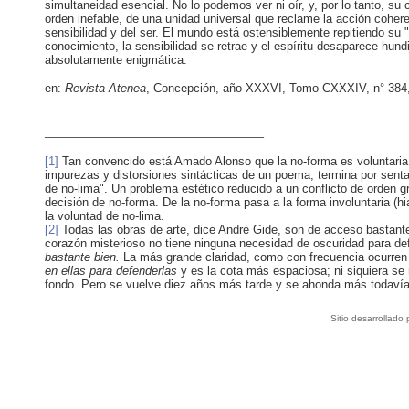
simultaneidad esencial. No lo podemos ver ni oír, y, por lo tanto, 
orden inefable, de una unidad universal que reclame la acción coheren
sensibilidad y del ser. El mundo está ostensiblemente repitiendo su "
conocimiento, la sensibilidad se retrae y el espíritu desaparece hun
absolutamente enigmática.
en:
Revista Atenea
, Concepción, año XXXVI, Tomo CXXXIV, n° 384, A
______________________________
[1]
Tan convencido está Amado Alonso que la no-forma es voluntaria -
impurezas y distorsiones sintácticas de un poema, termina por senta
de no-lima". Un problema estético reducido a un conflicto de orden gr
decisión de no-forma. De la no-forma pasa a la forma involuntaria (hi
la voluntad de no-lima.
[2]
Todas las obras de arte, dice André Gide, son de acceso bastante 
corazón misterioso no tiene ninguna necesidad de oscuridad para 
bastante bien.
La más grande claridad, como con frecuencia ocurren
en ellas para defenderlas
y es la cota más espaciosa; ni siquiera se
fondo. Pero se vuelve diez años más tarde y se ahonda más todavía
Sitio desarrollado