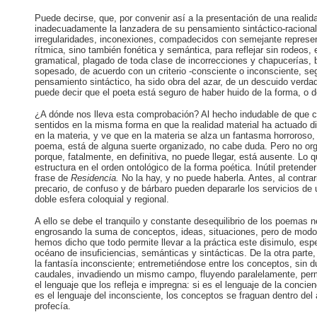
Puede decirse, que, por convenir así a la presentación de una reali
inadecuadamente la lanzadera de su pensamiento sintáctico-racional,
irregularidades, inconexiones, compadecidos con semejante represen
rítmica, sino también fonética y semántica, para reflejar sin rodeos
gramatical, plagado de toda clase de incorrecciones y chapucerías
sopesado, de acuerdo con un criterio -consciente o inconsciente, seg
pensamiento sintáctico, ha sido obra del azar, de un descuido verdad
puede decir que el poeta está seguro de haber huido de la forma, o d
¿A dónde nos lleva esta comprobación? Al hecho indudable de que ca
sentidos en la misma forma en que la realidad material ha actuado di
en la materia, y ve que en la materia se alza un fantasma horroroso,
poema, está de alguna suerte organizado, no cabe duda. Pero no orga
porque, fatalmente, en definitiva, no puede llegar, está ausente. Lo
estructura en el orden ontológico de la forma poética. Inútil pretende
frase de
Residencia.
No la hay, y no puede haberla. Antes, al contrari
precario, de confuso y de bárbaro pueden depararle los servicios de
doble esfera coloquial y regional.
A ello se debe el tranquilo y constante desequilibrio de los poemas n
engrosando la suma de conceptos, ideas, situaciones, pero de modo
hemos dicho que todo permite llevar a la práctica este disimulo, es
océano de insuficiencias, semánticas y sintácticas. De la otra part
la fantasía inconsciente; entremetiéndose entre los conceptos, sin 
caudales, invadiendo un mismo campo, fluyendo paralelamente, perm
el lenguaje que los refleja e impregna: si es el lenguaje de la conc
es el lenguaje del inconsciente, los conceptos se fraguan dentro del
profecía.