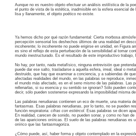
Aunque no es nuestro objeto efectuar un análisis estilística de la p
el punto de vista de la estética, inadmisible en la esfera esencial de
lisa y llanamente, el objeto poético no existe.
Ya hemos dicho por qué razón fundamental: Cierta morbosa atmósfer
percepción sensorial los deshechos últimos de una realidad en desco
incoherente; lo incoherente no puede erigirse en unidad, en Figura
es sino el reflejo de esta perturbación de la sensibilidad al tomar co
mundo inestructurado. Es el resultado de este improductivo trabajo, l
No hay, por tanto, nada metafísico, ninguna entrevisión que pretend
puede dar ese salto, trasladarse a aquella esfera, irreal, ideal o me
destruido, que hay que examinar a conciencia, y a sabiendas de qu
afectadas realidades del mundo, en las palabras se reproduce, inme
el mundo más afectado, es en el seno mismo de las palabras. Las 
rellenarlas, si su esencia y su sentido se ignoran? Sólo pueden con
decir, sólo pueden sostenerse expresando la imposibilidad misma de
Las palabras nerudianas contienen un eco de muerte, una materia de
fantasmas. Esas palabras nerudianas, por lo tanto, no se pueden resp
función respiratoria:
cifras con estiércol.
Esas palabras se dicen apag
En realidad, carecen de sonido, no pueden sonar, y como no han de s
de las apariciones oníricas. El suelo de las palabras nerudianas es 
onírico que las fantasmagoriza.
¿Cómo puede, así, haber forma y objeto contemplado en la expresió