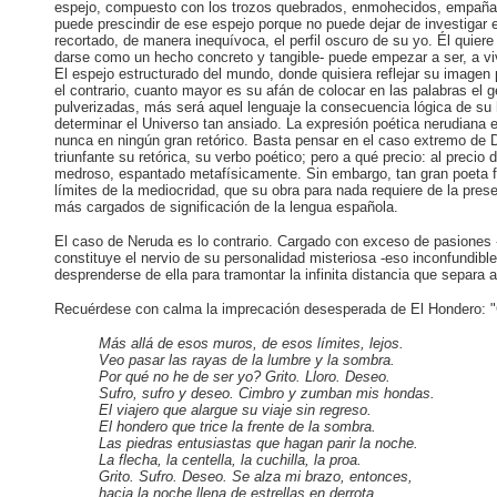
espejo, compuesto con los trozos quebrados, enmohecidos, empañados,
puede prescindir de ese espejo porque no puede dejar de investigar
recortado, de manera inequívoca, el perfil oscuro de su yo. Él quiere 
darse como un hecho concreto y tangible- puede empezar a ser, a vivir
El espejo estructurado del mundo, donde quisiera reflejar su imagen 
el contrario, cuanto mayor es su afán de colocar en las palabras el 
pulverizadas, más será aquel lenguaje la consecuencia lógica de su hi
determinar el Universo tan ansiado. La expresión poética nerudiana
nunca en ningún gran retórico. Basta pensar en el caso extremo de 
triunfante su retórica, su verbo poético; pero a qué precio: al precio
medroso, espantado metafísicamente. Sin embargo, tan gran poeta 
límites de la mediocridad, que su obra para nada requiere de la pres
más cargados de significación de la lengua española.
El caso de Neruda es lo contrario. Cargado con exceso de pasiones 
constituye el nervio de su personalidad misteriosa -eso inconfundib
desprenderse de ella para tramontar la infinita distancia que separa a
Recuérdese con calma la imprecación desesperada de El Hondero: "Gri
Más allá de esos muros, de esos límites, lejos.
Veo pasar las rayas de la lumbre y la sombra.
Por qué no he de ser yo? Grito. Lloro. Deseo.
Sufro, sufro y deseo. Cimbro y zumban mis hondas.
El viajero que alargue su viaje sin regreso.
El hondero que trice la frente de la sombra.
Las piedras entusiastas que hagan parir la noche.
La flecha, la centella, la cuchilla, la proa.
Grito. Sufro. Deseo. Se alza mi brazo, entonces,
hacia la noche llena de estrellas en derrota.