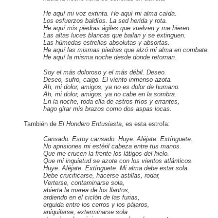
He aquí mi voz extinta. He aquí mi alma caída.
Los esfuerzos baldíos. La sed herida y rota.
He aquí mis piedras ágiles que vuelven y me hieren.
Las altas luces blancas que bailan y se extinguen.
Las húmedas estrellas absolutas y absortas.
He aquí las mismas piedras que alzó mi alma en combate.
He aquí la misma noche desde donde retornan.
Soy el más doloroso y el más débil. Deseo.
Deseo, sufro, caigo. El viento inmenso azota.
Ah, mi dolor, amigos, ya no es dolor de humano.
Ah, mi dolor, amigos, ya no cabe en la sombra.
En la noche, toda ella de astros fríos y errantes,
hago girar mis brazos como dos aspas locas.
También de
El Hondero Entusiasta,
es esta estrofa:
Cansado. Estoy cansado. Huye. Aléjate. Extínguete.
No aprisiones mi estéril cabeza entre tus manos.
Que me crucen la frente los látigos del hielo.
Que mi inquietud se azote con los vientos atlánticos.
Huye. Aléjate. Extínguete. Mi alma debe estar sola.
Debe crucificarse, hacerse astillas, rodar,
Verterse, contaminarse sola,
abierta la marea de los llantos,
ardiendo en el ciclón de las furias,
erguida entre los cerros y los pájaros,
aniquilarse, exterminarse sola