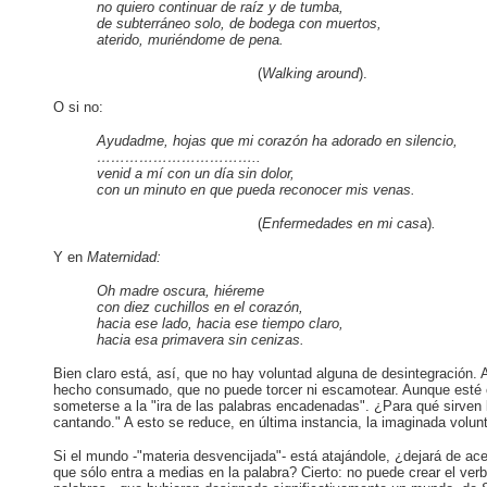
no quiero continuar de raíz y de tumba,
de subterráneo solo, de bodega con muertos,
aterido, muriéndome de pena.
(
Walking around
).
O si no:
Ayudadme, hojas que mi corazón ha adorado en silencio,
……………………………..
venid a mí con un día sin dolor,
con un minuto en que pueda reconocer mis venas.
(
Enfermedades en
mi
casa
)
.
Y en
Maternidad:
Oh madre oscura, hiéreme
con diez cuchillos en el corazón,
hacia ese lado, hacia ese tiempo claro,
hacia esa primavera sin cenizas.
Bien claro está, así, que no hay voluntad alguna de desintegración. 
hecho consumado, que no puede torcer ni escamotear. Aunque esté ce
someterse a la "ira de las palabras encadenadas". ¿Para qué sirven 
cantando." A esto se reduce, en última instancia, la imaginada volun
Si el mundo -"materia desvencijada"- está atajándole, ¿dejará de ace
que sólo entra a medias en la palabra? Cierto: no puede crear el ver