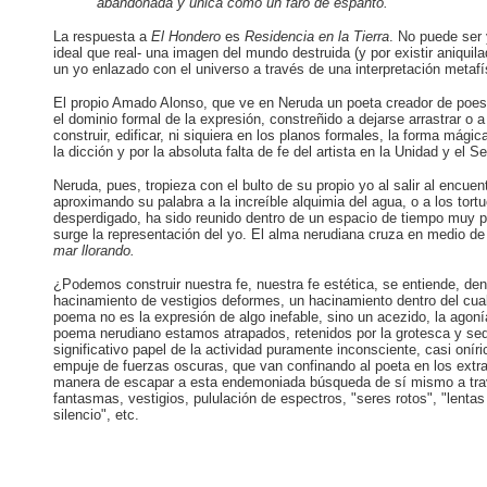
abandonada y única como un faro de espanto.
La respuesta a
El Hondero
es
Residencia en
la
Tierra
. No puede ser 
ideal que real- una imagen del mundo destruida (y por existir aniqui
un yo enlazado con el universo a través de una interpretación metafís
El propio Amado Alonso, que ve en Neruda un poeta creador de poesí
el dominio formal de la expresión, constreñido a dejarse arrastrar o a
construir, edificar, ni siquiera en los planos formales, la forma mág
la dicción y por la absoluta falta de fe del artista en la Unidad y el Se
Neruda, pues, tropieza con el bulto de su propio yo al salir al encue
aproximando su palabra a la increíble alquimia del agua, o a los tort
desperdigado, ha sido reunido dentro de un espacio de tiempo muy pe
surge la representación del yo. El alma nerudiana cruza en medio d
mar llorando.
¿Podemos construir nuestra fe, nuestra fe estética, se entiende, d
hacinamiento de vestigios deformes, un hacinamiento dentro del cual
poema no es la expresión de algo inefable, sino un acezido, la agoní
poema nerudiano estamos atrapados, retenidos por la grotesca y sed
significativo papel de la actividad puramente inconsciente, casi onír
empuje de fuerzas oscuras, que van confinando al poeta en los ext
manera de escapar a esta endemoniada búsqueda de sí mismo a trav
fantasmas, vestigios, pululación de espectros, "seres rotos", "lent
silencio", etc.