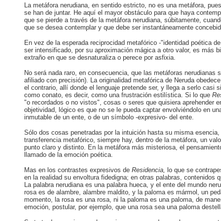
La metáfora nerudiana, en sentido estricto, no es una metáfora, puest
se han de juntar. He aquí el mayor obstáculo para que haya contempl
que se pierde a través de la metáfora nerudiana, súbitamente, cuando
que se desea contemplar y que debe ser instantáneamente concebido
En vez de la esperada reciprocidad metafórico -"identidad poética de
ser intensificado, por su aproximación mágica a otro valor, es más bi
extraño en que se desnaturaliza o perece por asfixia.
No será nada raro, en consecuencia, que las metáforas nerudianas só
afiliado con precisión). La originalidad metafórica de Neruda obedece 
el contrario, allí donde el lenguaje pretende ser, y llega a serlo cas
como conato, es decir, como una frustración estilística. Si lo que
Re
"o recordados o no vistos", cosas o seres que quisiera aprehender en 
objetividad, lógico es que no se le pueda captar envolviéndolo en u
inmutable de un ente, o de un símbolo -expresivo- del ente.
Sólo dos cosas penetradas por la intuición hasta su misma esencia,
transferencia metafórico, siempre hay, dentro de la metáfora, un valo
punto claro y distinto. En la metáfora más misteriosa, el pensamient
llamado de la emoción poética.
Mas en los contrastes expresivos de
Residencia,
lo que se contrape
en la realidad su envoltura fidedigna; en otras palabras, contenidos q
La palabra nerudiana es una palabra hueca, y el ente del mundo ne
rosa es de alambre, alambre maldito, y la paloma es mármol, un pe
momento, la rosa es una rosa, ni la paloma es una paloma, de maner
emoción, postular, por ejemplo, que una rosa sea una paloma destell