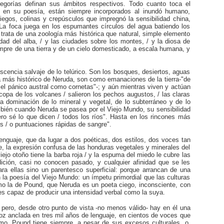
egorías definan sus ámbitos respectivos. Todo cuanto toca el
an en su poesía, están siempre incorporados al inundó humano,
riegos, colinas y crepúsculos que impregnó la sensibilidad china,
"La foca juega en los espumantes círculos del agua batiendo los
 Se trata de una zoología más histórica que natural, simple elemento
ad del alba, / y las ciudades sobre los montes, / y la diosa de
iempre de una tierra y de un cielo domesticado, a escala humana, y
escencia salvaje de lo telúrico. Son los bosques, desiertos, aguas
 más histórico de Neruda, son como emanaciones de la tierra-"de
en el pánico austral como cornetas"-; y aún mientras viven y actúan
opa de los volcanes / salieron los pechos augustos, / las claras
Esta dominación de lo mineral y vegetal, de lo subterráneo y de lo
mbién cuando Neruda se pasea por el Viejo Mundo, su sensibilidad
pero sé lo que dicen / todos los ríos". Hasta en los rincones más
s / o puntuaciones rápidas de sangre".
enguaje, que da lugar a dos poéticas, dos estilos, dos voces tan
e, la expresión confusa de las honduras vegetales y minerales del
viejo otoño tiene la barba roja / y la espuma del miedo le cubre las
ición, casi no conocen pasado, y cualquier afinidad que se les
ra ellas sino un parentesco superficial: porque arrancan de una
n la poesía del Viejo Mundo: un ímpetu primordial que las culturas
mo la de Pound, que Neruda es un poeta ciego, inconsciente, con
 es capaz de producir una intensidad verbal como la suya.
o; pero, desde otro punto de vista -no menos válido- hay en él una
voz anclada en tres mil años de lenguaje, en cientos de voces que
smo. Pound tiene siempre, a pesar de sus excesos culturales, o,