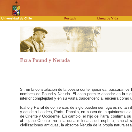
Ezra Pound y Neruda
Si, en la constelación de la poesía contemporánea, buscáramos l
nombres de Pound y Neruda. El caso permite ahondar en la sign
interior complejidad y en su vasta trascendencia, encierra como 
Idaho y Parral de comienzos de siglo pueden ser lugares no tan di
y acude a Londres, París, Rapallo, en busca de la quintaesencia 
de Oriente y Occidente. En cambio, el hijo de Parral confirma su 
al Lejano Oriente: no a la cuna milenaria del espíritu, sino 
civilizaciones antiguas, la absorbe Neruda de la propia naturalez