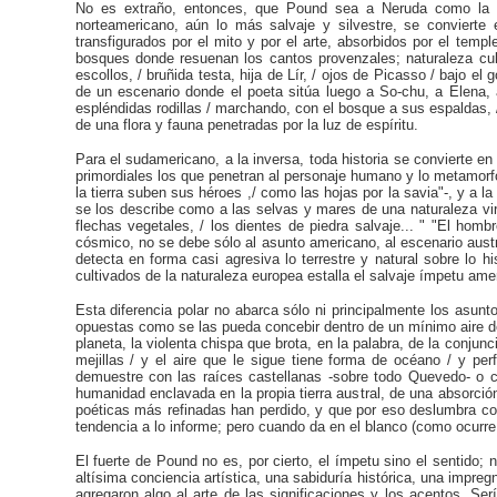
No es extraño, entonces, que Pound sea a Neruda como la his
norteamericano, aún lo más salvaje y silvestre, se convierte
transfigurados por el mito y por el arte, absorbidos por el temp
bosques donde resuenan los cantos provenzales; naturaleza cult
escollos, / bruñida testa, hija de Lír, / ojos de Picasso / bajo el
de un escenario donde el poeta sitúa luego a So-chu, a Elena, 
espléndidas rodillas / marchando, con el bosque a sus espaldas, /
de una flora y fauna penetradas por la luz de espíritu.
Para el sudamericano, a la inversa, toda historia se convierte en
primordiales los que penetran al personaje humano y lo metamor
la tierra suben sus héroes ,/ como las hojas por la savia"-, y a l
se los describe como a las selvas y mares de una naturaleza vir
flechas vegetales, / los dientes de piedra salvaje... " "El hombr
cósmico, no se debe sólo al asunto americano, al escenario aust
detecta en forma casi agresiva lo terrestre y natural sobre lo h
cultivados de la naturaleza europea estalla el salvaje ímpetu am
Esta diferencia polar no abarca sólo ni principalmente los asun
opuestas como se las pueda concebir dentro de un mínimo aire de 
planeta, la violenta chispa que brota, en la palabra, de la conjunc
mejillas / y el aire que le sigue tiene forma de océano / y p
demuestre con las raíces castellanas -sobre todo Quevedo- o co
humanidad enclavada en la propia tierra austral, de una absorción
poéticas más refinadas han perdido, y que por eso deslumbra co
tendencia a lo informe; pero cuando da en el blanco (como ocurre
El fuerte de Pound no es, por cierto, el ímpetu sino el sentido; 
altísima conciencia artística, una sabiduría histórica, una impr
agregaron algo al arte de las significaciones y los acentos. S