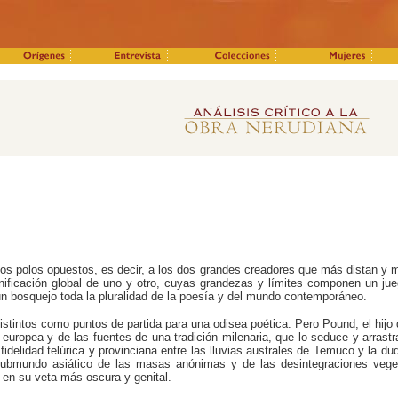
os polos opuestos, es decir, a los dos grandes creadores que más distan y má
ificación global de uno y otro, cuyas grandezas y límites componen un jue
un bosquejo toda la pluralidad de la poesía y del mundo contemporáneo.
stintos como puntos de partida para una odisea poética. Pero Pound, el hijo de
europea y de las fuentes de una tradición milenaria, que lo seduce y arrastr
fidelidad telúrica y provinciana entre las lluvias australes de Temuco y la d
al submundo asiático de las masas anónimas y de las desintegraciones veg
a en su veta más oscura y genital.