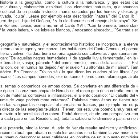
toria a la geografía, como la cultura a la naturaleza, y que estas cat
 en cultura y elaboración espiritual. Los elementos naturales, que abund
le cultural de un pueblo histórico: mares surcados por los héroes y dioses g
ivada, "culta". Léase por ejemplo esta descripción "natural" del Canto II: 
 gorro de piel, hija del Océano, / y la ola discurre en el encaje de la playa".
a Romero. Léase, asimismo, en el Canto XVII: "Con la primera, tenue clarid
 la verde ladera, y los lebreles blancos, / retozando alrededor... "Se trata s
 geografía y naturaleza, y el acontecimiento histórico se incorpora a la eferv
fosean a su imagen y semejanza. Los habitantes del Canto General, el poema
a tierra vuelven -"la dura tierra extraña aguarda sus calaveras / que suenan 
gen: "De aquellas negras humedades, / de aquella lluvia fermentada / en la c
e tierra fue, vasija, párpado / del barro trémulo, forma de la arcilla. .. " 
ral don, de "el humus ha dejado / en el suelo / su alfombra de mil años". Ta
istórico. En Florencia: "Yo no sé / lo que dicen los cuadros ni los libros / 
ericano: "Los campos húmedos, olor de suero, / flores como relámpagos azule
tos, temas o contenidos de ambas obras. Se convierte en una diferencia de l
época. La voz más propia de Neruda es el ronco grito (le la entraña terrestr
ión de materias corrosivas e inflamables, el aliento cósmico: "El caballo del 
erfume de vaga podredumbre enterrada". Palabras como éstas no tienen trad
n las vanguardias europeas -el surrealismo francés, por ejemplo- no es pa
 directa de las energías telúricas. Tienen, por eso, una potencia muy rara e
n razón a la sensibilidad europea. Podrá decirse, desde una perspectiva co
 a cada paso en las Residencias), toda la sabiduría londinense o parisina no
no la potencia, sino la forma. Al lado de Neruda resulta anémico y artificios
egnación cultural, que abarca no sólo los asuntos sino también la voz misma: 
ería ingenuo desconocer esas calidades en nombre de un supuesto primitivi