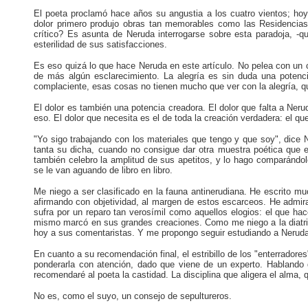
El poeta proclamó hace años su angustia a los cuatro vientos; hoy 
dolor primero produjo obras tan memorables como las Residencias, 
crítico? Es asunta de Neruda interrogarse sobre esta paradoja, -qu
esterilidad de sus satisfacciones.
Es eso quizá lo que hace Neruda en este artículo. No pelea con un c
de más algún esclarecimiento. La alegría es sin duda una potencia
complaciente, esas cosas no tienen mucho que ver con la alegría, qu
El dolor es también una potencia creadora. El dolor que falta a Nerud
eso. El dolor que necesita es el de toda la creación verdadera: el que
"Yo sigo trabajando con los materiales que tengo y que soy", dice N
tanta su dicha, cuando no consigue dar otra muestra poética que es
también celebro la amplitud de sus apetitos, y lo hago comparándo
se le van aguando de libro en libro.
Me niego a ser clasificado en la fauna antinerudiana. He escrito m
afirmando con objetividad, al margen de estos escarceos. He admi
sufra por un reparo tan verosímil como aquellos elogios: el que hace
mismo marcó en sus grandes creaciones. Como me niego a la diatriba
hoy a sus comentaristas. Y me propongo seguir estudiando a Neruda
En cuanto a su recomendación final, el estribillo de los "enterradore
ponderarla con atención, dado que viene de un experto. Hablando d
recomendaré al poeta la castidad. La disciplina que aligera el alma, q
No es, como el suyo, un consejo de sepultureros.