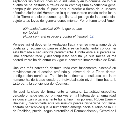
esplendor sin restricciones en lo individual y en lo comunal de lo
cuanto se ha gestado a través de la complejisima experiencia genér
tiempo y del espacio. Supone abrir el broche o florón de la univer
cósmica ciudad del Hombre en la que encuentren cabida todos los 
de la Tierra el cielo o cosmos que llama al postigo de la concienci
sujeto a las leyes del general conocimiento. Por el tumulto del Amor.
¡Oh unidad excelsa! ¡Oh, lo que es uno
por todos!
¡Amor contra el espacio y contra el tiempo
!
[12]
Pónese así el dedo en la verdadera llaga y en su mecanismo de de
poéticas y requiriendo para establecerse un fundamental conocimien
está llamada a ser vencida prontamente. Pronta está a superarse la 
limo sobresaturado y descompuesto sepulta ya sus raíces el rosa
podredumbre ha de entrar en vigor el concepto inmarcesible de Reali
Una vez más parecería desmesurado este fundamental hincapié que 
moviéndose en el destino profundo y universal de la Tierra dentro
configuración corpórea. También la antinomia constituida por la ma
humano ha de izarse desde su individualizado nivel ínfimo hasta la
Esto es, a la conciencia del Cosmos.
He aquí la clave del firmamento americano. La actitud específic
verdadero ha de ser, por primera vez en la Historia de la humani
se convenzan orgánicamente las antinomias polares. Rubén Darío y e
Brauner y preconizada ante los nuevos poetas hispánicos por Rubén,
aparato periscópico que la humanidad emerge hacia el reino de la L
de Realidad, pueda, según pretendían el Romanticismo y Gérard de N