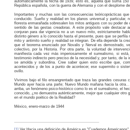
automáticamente la fecha de 1939, esto es, aquella que suma 150 añ
República española, con la guerra de Alemania y con el desplome de
Importantes y muchas son las consecuencias teóricoprácticas que p
conducido. Sueño y realidad en los planos universal y particular, 
floresta enmarañada sobresalen los mitos antiguos con su poder de o
sentido de las gestas creadoras. A este propósito vale destacar
conjuran para dar vigencia no a un nuevo mito, estrictamente habl
distinto género a lo conocido hasta el presente, pues que se perfila
mito y antimito sueño y realidad se integran. De ella depende la cr
que el teorema enunciado por Novalis y Nerval es demostrado, veri
colectivo, por la Historia. Por otra parte, la voluntad de interv
manifiesta cada vez más imperiosamente el surrealismo, si está
testimonio indirecto pero preciso de la necesidad y, por tanto, de la
se amolda y subordina. Cree saber quien esto escribe que, como
acontecidos y de los a punto de acontecer, ese supermito o sis
ovillo.
Vivimos bajo el filo ensangrentado que traza las grandes cesuras c
Mundo ayer hacia una parte; Nuevo Mundo mañana hacia la otra...
arriba, un fenómeno psico-histórico como lo es el surrealismo, el he
conocido, ¿no demuestra auténticamente, mejor que cualquier otro g
en el mundo poético de la Realidad?
México, enero-marzo de 1944
[1]
Ver Hacia una definición de América en "Cuadernos Americanos", 