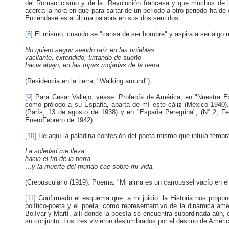
del Romanticismo y de la Revolución francesa y que muchos de lo
acerca la hora en que para saltar de un periodo a otro periodo ha d
Entiéndase esta última palabra en sus dos sentidos.
[8]
El mismo, cuando se "cansa de ser hombre" y aspira a ser algo 
No quiero seguir siendo raíz en las tinieblas,
vacilante, extendido, tiritando de sueño
hacia abajo, en las tripas mojadas de la tierra...
(Residencia en la tierra, "Walking around")
[9]
Para César Vallejo, véase: Profecía de América, en "Nuestra E
como prólogo a su España, aparta de mí este cáliz (México 1940)
(París, 13 de agosto de 1938) y en "España Peregrina", (N° 2, Fe
EneroFebrero de 1942).
[10]
He aquí la paladina confesión del poeta mismo que intuía temp
La soledad me lleva
hacia el fin de la tierra...
…y la muerte del mundo cae sobre mi vida.
(Crepusculario (1919). Poema: "Mi alma es un carroussel vacío en el
[11]
Confirmado el esquema que. a mi juicio. la Historia nos propon
político-poeta y el poeta, como representantivo de la dinámica ame
Bolívar y Martí, allí donde la poesía se encuentra subordinada aún, e
su conjunto. Los tres vivieron deslumbrados por el destino de Améri