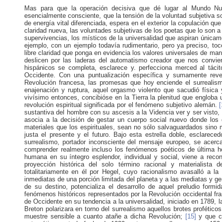
Mas para que la operación decisiva que dé lugar al Mundo Nu
esencialmente consciente, que la tensión de la voluntad subjetiva s
de energía vital diferenciada, espera en el exterior la copulación que
claridad nueva, las voluntades subjetivas de los poetas que lo son 
supervivencias, los místicos de la universalidad que aspiran únicam
ejemplo, con un ejemplo todavía rudimentario, pero ya preciso, toc
libre claridad que ponga en evidencia los valores universales de ma
deslicen por las laderas del automatismo creador que nos convi
hispánicos se completa, esclarece y. perfecciona merced al táci
Occidente. Con una puntualización específica y sumamente rev
Revolución francesa, las promesas que hoy enciende el surrealism
enajenación y ruptura, aquel orgasmo violento que sacudió física 
vivísimo entonces, concibióse en la Tierra la plenitud que engloba 
revolución espiritual significada por el fenómeno subjetivo alemán.
[
sustantiva del hombre con su ascesis a la Videncia ver y ser visto,
asocia a la decisión de gestar un cuerpo social nuevo donde los 
materiales que los espirituales, sean no sólo salvaguardados sino 
justa el presente y el futuro. Bajo esta estrella doble, esclarece
surrealismo, portador inconsciente del mensaje europeo, se acer
comprender realmente incluso los fenómenos poéticos de última h
humana en su íntegro esplendor, individual y social, viene a reco
proyección histórica del solo término racional y materialista 
totalitariamente en él por Hegel, cuyo racionalismo avasalló a l
inmediatas de una porción limitada del planeta y a las mediatas y g
de su destino, potencializa el desarrollo de aquel preludio formid
fenómenos históricos representados por la Revolución occidental fra
de Occidente en su tendencia a la universalidad, iniciado en 1789,
Breton polarizara en torno del surrealismo aquellos brotes proféti
muestre sensible a cuanto atañe a dicha Revolución;
[15]
y que c