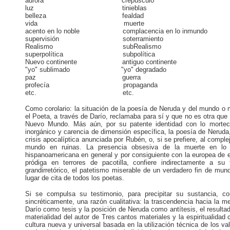
aurora crepúsculo
luz tinieblas
belleza fealdad
vida muerte
acento en lo noble complacencia en lo inmundo
supervisión soterramiento
Realismo subRealismo
superpolítica subpolítica
Nuevo continente antiguo continente
"yo" sublimado "yo" degradado
paz guerra
profecía propaganda
etc. etc.
Como corolario: la situación de la poesía de Neruda y del mundo o 
el Poeta, a través de Darío, reclamaba para sí y que no es otra que l
Nuevo Mundo. Más aún, por su patente identidad con lo mortecin
inorgánico y carencia de dimensión específica, la poesía de Neruda
crisis apocalíptica anunciada por Rubén, o, si se prefiere, al com
mundo en ruinas. La presencia obsesiva de la muerte en lo 
hispanoamericana en general y por consiguiente con la europea de 
pródiga en terrores de pacotilla, confiere indirectamente a s
grandirretórico, el patetismo miserable de un verdadero fin de mun
lugar de cita de todos los poetas.
Si se compulsa su testimonio, para precipitar su sustancia, c
sincréticamente, una razón cualitativa: la trascendencia hacia la 
Darío como tesis y la posición de Neruda como antítesis, el resulta
materialidad del autor de Tres cantos materiales y la espiritualid
cultura nueva y universal basada en la utilización técnica de los 