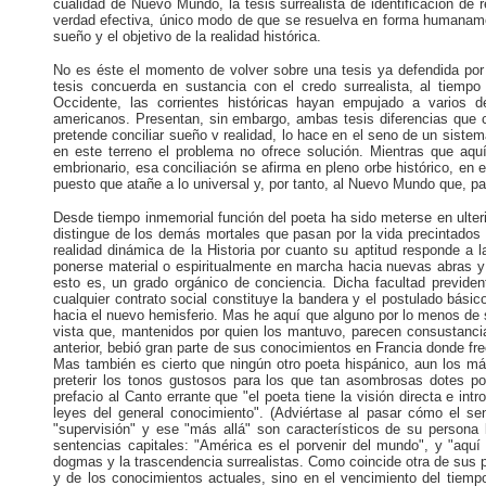
cualidad de Nuevo Mundo, la tesis surrealista de identificación de
verdad efectiva, único modo de que se resuelva en forma humanamen
sueño y el objetivo de la realidad histórica.
No es éste el momento de volver sobre una tesis ya defendida por 
tesis concuerda en sustancia con el credo surrealista, al tiemp
Occidente, las corrientes históricas hayan empujado a varios 
americanos. Presentan, sin embargo, ambas tesis diferencias que 
pretende conciliar sueño v realidad, lo hace en el seno de un sistem
en este terreno el problema no ofrece solución. Mientras que aquí
embrionario, esa conciliación se afirma en pleno orbe histórico, en
puesto que atañe a lo universal y, por tanto, al Nuevo Mundo que, pa
Desde tiempo inmemorial función del poeta ha sido meterse en ulteri
distingue de los demás mortales que pasan por la vida precintados 
realidad dinámica de la Historia por cuanto su aptitud responde a
ponerse material o espiritualmente en marcha hacia nuevas abras y 
esto es, un grado orgánico de conciencia. Dicha facultad prevident
cualquier contrato social constituye la bandera y el postulado bási
hacia el nuevo hemisferio. Mas he aquí que alguno por lo menos de
vista que, mantenidos por quien los mantuvo, parecen consustanci
anterior, bebió gran parte de sus conocimientos en Francia donde fre
Mas también es cierto que ningún otro poeta hispánico, aun los más
preterir los tonos gustosos para los que tan asombrosas dotes po
prefacio al Canto errante que "el poeta tiene la visión directa e in
leyes del general conocimiento". (Adviértase al pasar cómo el se
"supervisión" y ese "más allá" son característicos de su persona l
sentencias capitales: "América es el porvenir del mundo", y "aquí 
dogmas y la trascendencia surrealistas. Como coincide otra de sus 
y de los conocimientos actuales, sino en el vencimiento del tiempo