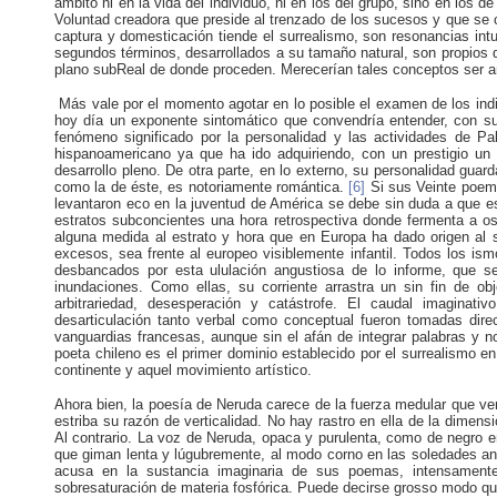
ámbito ni en la vida del individuo, ni en los del grupo, sino en los d
Voluntad creadora que preside al trenzado de los sucesos y que se 
captura y domesticación tiende el surrealismo, son resonancias intui
segundos términos, desarrollados a su tamaño natural, son propios de
plano subReal de donde proceden. Merecerían tales conceptos ser am
Más vale por el momento agotar en lo posible el examen de los in
hoy día un exponente sintomático que convendría entender, con s
fenómeno significado por la personalidad y las actividades de Pa
hispanoamericano ya que ha ido adquiriendo, con un prestigio un 
desarrollo pleno. De otra parte, en lo externo, su personalidad guar
como la de éste, es notoriamente romántica.
[6]
Si sus Veinte poem
levantaron eco en la juventud de América se debe sin duda a que es
estratos subconcientes una hora retrospectiva donde fermenta a o
alguna medida al estrato y hora que en Europa ha dado origen al 
excesos, sea frente al europeo visiblemente infantil. Todos los 
desbancados por esta ululación angustiosa de lo informe, que 
inundaciones. Como ellas, su corriente arrastra un sin fin de o
arbitrariedad, desesperación y catástrofe. El caudal imaginat
desarticulación tanto verbal como conceptual fueron tomadas direct
vanguardias francesas, aunque sin el afán de integrar palabras y n
poeta chileno es el primer dominio establecido por el surrealismo e
continente y aquel movimiento artístico.
Ahora bien, la poesía de Neruda carece de la fuerza medular que ve
estriba su razón de verticalidad. No hay rastro en ella de la dimen
Al contrario. La voz de Neruda, opaca y purulenta, como de negro 
que giman lenta y lúgubremente, al modo corno en las soledades and
acusa en la sustancia imaginaria de sus poemas, intensamente 
sobresaturación de materia fosfórica. Puede decirse grosso modo que