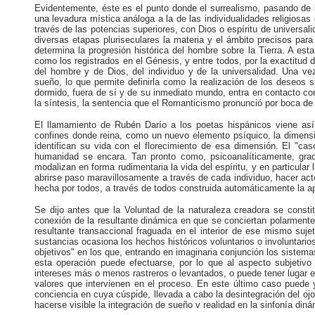
Evidentemente, éste es el punto donde el surrealismo, pasando de l
una levadura mística análoga a la de las individualidades religios
través de las potencias superiores, con Dios o espíritu de universali
diversas etapas pluriseculares la materia y el ámbito precisos para
determina la progresión histórica del hombre sobre la Tierra. A es
como los registrados en el Génesis, y entre todos, por la exactitud 
del hombre y de Dios, del individuo y de la universalidad. Una
sueño, lo que permite definirla como la realización de los deseos
dormido, fuera de sí y de su inmediato mundo, entra en contacto con
la síntesis, la sentencia que el Romanticismo pronunció por boca de
El llamamiento de Rubén Darío a los poetas hispánicos viene así 
confines donde reina, como un nuevo elemento psíquico, la dimens
identifican su vida con el florecimiento de esa dimensión. El "cas
humanidad se encara. Tan pronto como, psicoanalíticamente, gra
modalizan en forma rudimentaria la vida del espíritu, y en particula
abrirse paso maravillosamente a través de cada individuo, hacer act
hecha por todos, a través de todos construida automáticamente la 
Se dijo antes que la Voluntad de la naturaleza creadora se constit
conexión de la resultante dinámica en que se conciertan polarmente 
resultante transaccional fraguada en el interior de ese mismo suj
sustancias ocasiona los hechos históricos voluntarios o involuntario
objetivos" en los que, entrando en imaginaria conjunción los sistema
esta operación puede efectuarse, por lo que al aspecto subjetivo s
intereses más o menos rastreros o levantados, o puede tener lugar e
valores que intervienen en el proceso. En este último caso puede 
conciencia en cuya cúspide, llevada a cabo la desintegración del oj
hacerse visible la integración de sueño v realidad en la sinfonía diná