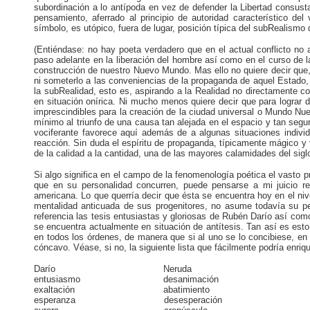
subordinación a lo antípoda en vez de defender la Libertad consust
pensamiento, aferrado al principio de autoridad característico del
símbolo, es utópico, fuera de lugar, posición típica del subRealismo
(Entiéndase: no hay poeta verdadero que en el actual conflicto no a
paso adelante en la liberación del hombre así como en el curso de 
construcción de nuestro Nuevo Mundo. Mas ello no quiere decir que, 
ni someterlo a las conveniencias de la propaganda de aquel Estado,
la subRealidad, esto es, aspirando a la Realidad no directamente c
en situación onírica. Ni mucho menos quiere decir que para lograr d
imprescindibles para la creación de la ciudad universal o Mundo Nuevo.
mínimo al triunfo de una causa tan alejada en el espacio y tan seg
vociferante favorece aquí además de a algunas situaciones individu
reacción. Sin duda el espíritu de propaganda, típicamente mágico y 
de la calidad a la cantidad, una de las mayores calamidades del siglo
Si algo significa en el campo de la fenomenología poética el vasto p
que en su personalidad concurren, puede pensarse a mi juicio r
americana. Lo que querría decir que ésta se encuentra hoy en el niv
mentalidad anticuada de sus progenitores, no asume todavía su p
referencia las tesis entusiastas y gloriosas de Rubén Darío así com
se encuentra actualmente en situación de antítesis. Tan así es est
en todos los órdenes, de manera que si al uno se lo concibiese, en
cóncavo. Véase, si no, la siguiente lista que fácilmente podría enr
Darío Neruda
entusiasmo desanimación
exaltación abatimiento
esperanza desesperación