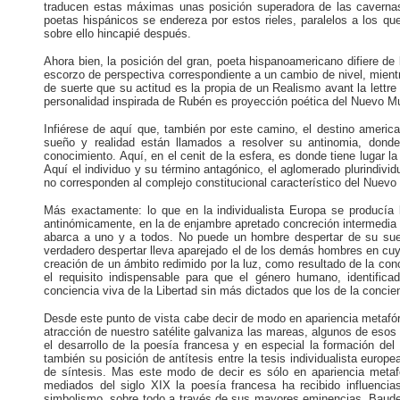
traducen estas máximas unas posición superadora de las cavernas
poetas hispánicos se endereza por estos rieles, paralelos a los q
sobre ello hincapié después.
Ahora bien, la posición del gran, poeta hispanoamericano difiere de
escorzo de perspectiva correspondiente a un cambio de nivel, mient
de suerte que su actitud es la propia de un Realismo avant la lettr
personalidad inspirada de Rubén es proyección poética del Nuevo Mu
Infiérese de aquí que, también por este camino, el destino americ
sueño y realidad están llamados a resolver su antinomia, donde
conocimiento. Aquí, en el cenit de la esfera, es donde tiene lugar 
Aquí el individuo y su término antagónico, el aglomerado plurindivi
no corresponden al complejo constitucional característico del Nuev
Más exactamente: lo que en la individualista Europa se producía b
antinómicamente, en la de enjambre apretado concreción intermedia 
abarca a uno y a todos. No puede un hombre despertar de su sue
verdadero despertar lleva aparejado el de los demás hombres en cuy
creación de un ámbito redimido por la luz, como resultado de la conci
el requisito indispensable para que el género humano, identific
conciencia viva de la Libertad sin más dictados que los de la concien
Desde este punto de vista cabe decir de modo en apariencia metafóri
atracción de nuestro satélite galvaniza las mareas, algunos de esos
el desarrollo de la poesía francesa y en especial la formación del
también su posición de antítesis entre la tesis individualista europ
de síntesis. Mas este modo de decir es sólo en apariencia metaf
mediados del siglo XIX la poesía francesa ha recibido influenci
simbolismo, sobre todo a través de sus mayores eminencias, Baudel