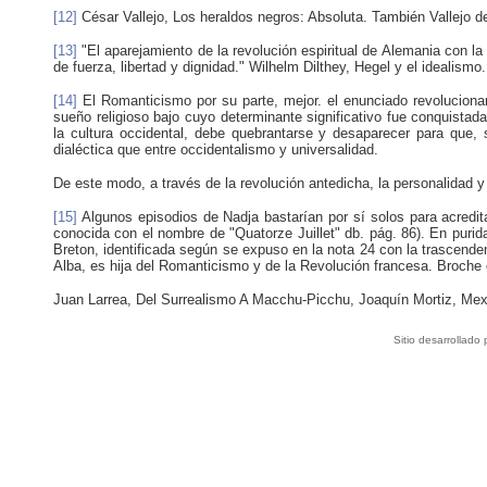
[12]
César Vallejo, Los heraldos negros: Absoluta. También Vallejo de
[13]
"El aparejamiento de la revolución espiritual de Alemania con la
de fuerza, libertad y dignidad." Wilhelm Dilthey, Hegel y el idealis
[14]
El Romanticismo por su parte, mejor. el enunciado revolucionar
sueño religioso bajo cuyo determinante significativo fue conquistad
la cultura occidental, debe quebrantarse y desaparecer para que, 
dialéctica que entre occidentalismo y universalidad.
De este modo, a través de la revolución antedicha, la personalidad
[15]
Algunos episodios de Nadja bastarían por sí solos para acredit
conocida con el nombre de "Quatorze Juillet" db. pág. 86). En purida
Breton, identificada según se expuso en la nota 24 con la trascend
Alba, es hija del Romanticismo y de la Revolución francesa. Broche q
Juan Larrea, Del Surrealismo A Macchu-Picchu, Joaquín Mortiz, Mexi
Sitio desarrollado