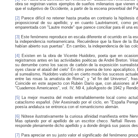
obra se registran varios ejem
plos de sueños milenarios que vienen e
que el subjetivo de Occidente, a partir de la escena proverbial del
[2]
Parece difícil no retener hasta prueba en contrario la hipótes
proposicional de su apellido; y en cuanto Lautréamont, como pr
emparentada con "Lautre monde" que parece conciliar para él una e
[3]
Este fenómeno reproduce en escala diferente el ocurrido en la es
la independencia norteamericana. Recuérdese que la llave de la B
habían abierto sus puertas". En cambio, la independencia de las co
[4]
Existen en la obra de Vicente Huidobro, poeta que en ocasio
registramos antes en las actividades poéticas de André Breton. Véas
su derrumbe como los sacos de carbón de la exposición surrealista 
oyes clavar el ataúd del cielo" En otro poema de tono apocalíptico, E
al surrealismo, Huidobro vaticinó en cierto modo los sucesos actua
entre las rosas la amatista de Roma"; y "el fin del Universo", fras
Coincide en este aspecto con Rubén Darío que, con alusiones al Ap
"Cuadernos Americanos", vol. IV, N9 4, julioAgosto de 1942 y Rendició
[5]
La mejor muestra del modo entrañablemente local como actuó e
cataclismo español. (Ver Asesinado por el ciclo, en "España Peregr
poesía andaluza se entronca con el romanticismo alemán.
[6]
Nótese ilustrativamente la curiosa afinidad manifiesta entre Ner
Mas optando por el apellido de un escritor checo. Neftalí Reves r
responde plenamente dicho apellido y a donde dirigirá sus pasos de
[7]
Para apreciar en su justo valor el significado del fenómeno proc