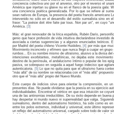
conciencia colectiva uno por el anverso, otro por el reverso el una
América que injertan su glaive nu en el flanco de la poesía gala: 
una conciencia poética generalizada. Por lo que se refiere al sur
sean nativos de Europa, la presencia del poeta francés americano L
intervenido no sólo en el desarrollo del estilo surrealista sino en
frase: "La poésie doit étre faite par tous. Non par un", en cuyo "
América.
[3]
Más: el gran renovador de la lírica española, Rubén Darío, personi
genio que hace profesión de vida intuitiva declarándose investido de
asociada a ciertas sugerencias y a algunos enunciados teóricos. E
por Madrid del poeta chileno Vicente Huidobro,
[4]
por más que much
Movimiento inconcreto y efímero que nunca llegó a cuajar en grupo 
rumbos... En su nombre mismo de ultraísmo, alusivo a la divisa del
intenciones exorbitantes, metafóricas, no dejaba este movimiento 
destino de la península, el andalucismo íntimo o popular de los ep
pasiva, se sobrepuso en seguida a aquel fuego indeciso que agitand
autenticatoria.
[5]
Lo que no quita para que el ultraísmo fuera conte
"más allá" de su nombre se relacionaba con el "más allá" propuesto 
otro que el "más allá" propio del Nuevo Mundo.
Este cuerpo de indicios sirve para orientar la comprensión, en u
presentes días. No puede olvidarse que la poesía en su ejercicio auté
individualidades. Encontrar el vértice en que esa intuición se coyu
una de las antinomias irreductibles. De su éxito depende en buena p
hay despertar ni mundo nuevo ni superrealidad que valga. Siguiendo 
surrealismo, dentro del automatismo histórico, ha sido corno es e
entre los polos extremos, individual y universal, este último repre
un reflejo del automatismo universal, cargado sobre todo de valor sim