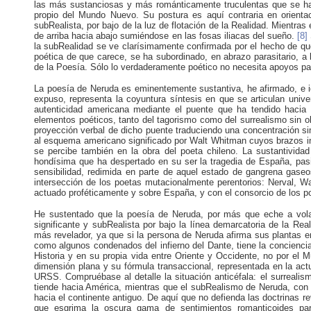
las más sustanciosas y más románticamente truculentas que se hay
propio del Mundo Nuevo. Su postura es aquí contraria en orient
subRealista, por bajo de la luz de flotación de la Realidad. Mientras 
de arriba hacia abajo sumiéndose en las fosas iliacas del sueño.
[8]
la subRealidad se ve clarísimamente confirmada por el hecho de q
poética de que carece, se ha subordinado, en abrazo parasitario, a 
de la Poesía. Sólo lo verdaderamente poético no necesita apoyos par
La poesía de Neruda es eminentemente sustantiva, he afirmado, e id
expuso, representa la coyuntura síntesis en que se articulan univ
autenticidad americana mediante el puente que ha tendido hacia 
elementos poéticos, tanto del tagorismo como del surrealismo sin o
proyección verbal de dicho puente traduciendo una concentración si
al esquema americano significado por Walt Whitman cuyos brazos ins
se percibe también en la obra del poeta chileno. La sustantividad
hondísima que ha despertado en su ser la tragedia de España, pa
sensibilidad, redimida en parte de aquel estado de gangrena gaseo
intersección de los poetas mutacionalmente perentorios: Nerval, Wa
actuado proféticamente y sobre España, y con el consorcio de los p
He sustentado que la poesía de Neruda, por más que eche a vola
significante y subRealista por bajo la línea demarcatoria de la R
más revelador, ya que si la persona de Neruda afirma sus plantas e
como algunos condenados del infierno del Dante, tiene la conciencia
Historia y en su propia vida entre Oriente y Occidente, no por el 
dimensión plana y su fórmula transaccional, representada en la actua
URSS. Compruébase al detalle la situación anticéfala: el surrealis
tiende hacia América, mientras que el subRealismo de Neruda, con 
hacia el continente antiguo. De aquí que no defienda las doctrinas
que esgrima la oscura gama de sentimientos romanticoides para 