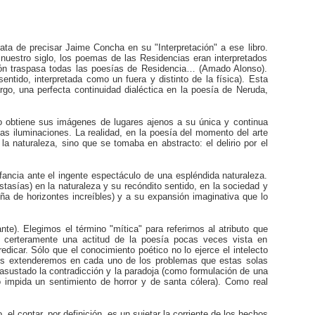
trata de precisar Jaime Concha en su "Interpretación" a ese libro.
 nuestro siglo, los poemas de las Residencias eran interpretados
ción traspasa todas las poesías de Residencia… (Amado Alonso).
ntido, interpretada como un fuera y distinto de la física). Esta
rgo, una perfecta continuidad dialéctica en la poesía de Neruda,
o obtiene sus imágenes de lugares ajenos a su única y continua
as iluminaciones. La realidad, en la poesía del momento del arte
a naturaleza, sino que se tomaba en abstracto: el delirio por el
fancia ante el ingente espectáculo de una espléndida naturaleza.
tasías) en la naturaleza y su recóndito sentido, en la sociedad y
a de horizontes increíbles) y a su expansión imaginativa que lo
). Elegimos el término "mítica" para referirnos al atributo que
a certeramente una actitud de la poesía pocas veces vista en
dicar. Sólo que el conocimiento poético no lo ejerce el intelecto
o nos extenderemos en cada uno de los problemas que estas solas
asustado la contradicción y la paradoja (como formulación de una
o impida un sentimiento de horror y de santa cólera). Como real
 el contar, por definición, es un sujetar la corriente de los hechos