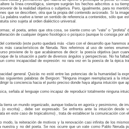
altere la línea cronológica, siempre surgirán los hechos adscritos a su tiem
enir de la realidad objetiva o subjetiva. Pero, igualmente, para no mentirlos
enes que se describen, otra que la propia del contenido avizorado. Si la im
La palabra vuelve a tener un sentido de referencia a contenidos, sólo que es
uita sino sujeta al orden dialéctico universal.
as; el poeta, antes que otra cosa, se siente como un "vate" o "profeta" 
teración de cualquier órgano fisiológico o psíquico (aunque lo consiga por añ
del contenido (este punto quedará más -claro con el desarrollo que haremos 
os más característicos de Neruda. Nos referimos al uso de series enume
so proviene de lo que acabáramos de decir: la poesía objetiva (aun cuan
nfoque de la situación a partir de diversos ángulos y perspectivas. No ha fal
un como incapacidad de expresión: no rara vez en la poesía de la épica tradic
ncapacidad general. Quizás no esté entre las potencias de la humanidad la ex
a las siguientes palabras de Bergson: "Ninguna imagen reemplazará a la int
irigir la conciencia hacia el punto preciso donde haya alguna intuición que a
sica, señala al lenguaje como incapaz de reproducir totalmente ninguna intu
 la tierra un mundo organizado, aunque todavía en agonía y pesimismo, de im
 (o escrita) , debe ser expresado. Se enfrenta ante la intuición desde va
ta en este caso de tropicalismo) , trata de establecer la comunicación con el 
mo modo, la reiteración de motivos y la renovación casi infinita de los mis
a nuestra y no del poeta. Se nos ocurre que un vate como Pablo Neruda pu