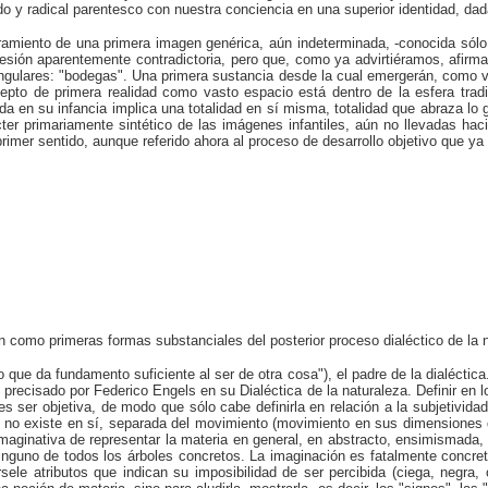
ndo y radical parentesco con nuestra conciencia en una superior identidad, da
ramiento de una primera imagen genérica, aún indeterminada, -conocida só
sión aparentemente contradictoria, pero que, como ya advirtiéramos, afirma
ngulares: "bodegas". Una primera sustancia desde la cual emergerán, como va
epto de primera realidad como vasto espacio está dentro de la esfera trad
a en su infancia implica una totalidad en sí misma, totalidad que abraza lo 
ter primariamente sintético de las imágenes infantiles, aún no llevadas hac
primer sentido, aunque referido ahora al proceso de desarrollo objetivo que ya
 como primeras formas substanciales del posterior proceso dialéctico de la n
que da fundamento suficiente al ser de otra cosa"), el padre de la dialéctic
recisado por Federico Engels en su Dialéctica de la naturaleza. Definir en lo
s ser objetiva, de modo que sólo cabe definirla en relación a la subjetivida
ia no existe en sí, separada del movimiento (movimiento en sus dimensiones 
 imaginativa de representar la materia en general, en abstracto, ensimismada
ninguno de todos los árboles concretos. La imaginación es fatalmente concre
sele atributos que indican su imposibilidad de ser percibida (ciega, negra, 