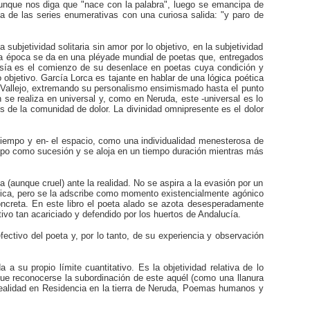
aunque nos diga que "nace con la palabra", luego se emancipa de
na de las series enumerativas con una curiosa salida: "y paro de
ubjetividad solitaria sin amor por lo objetivo, en la subjetividad
ra época se da en una pléyade mundial de poetas que, entregados
oesía es el comienzo de su desenlace en poetas cuya condición y
objetivo. García Lorca es tajante en hablar de una lógica poética
r Vallejo, extremando su personalismo ensimismado hasta el punto
 se realiza en universal y, como en Neruda, este -universal es lo
vés de la comunidad de dolor. La divinidad omnipresente es el dolor
el tiempo y en- el espacio, como una individualidad menesterosa de
empo como sucesión y se aloja en un tiempo duración mientras más
 (aunque cruel) ante la realidad. No se aspira a la evasión por un
ética, pero se la adscribe como momento existencialmente agónico
concreta. En este libro el poeta alado se azota desesperadamente
tivo tan acariciado y defendido por los huertos de Andalucía.
ectivo del poeta y, por lo tanto, de su experiencia y observación
a su propio límite cuantitativo. Es la objetividad relativa de lo
 que reconocerse la subordinación de este aquél (como una llanura
 realidad en Residencia en la tierra de Neruda, Poemas humanos y