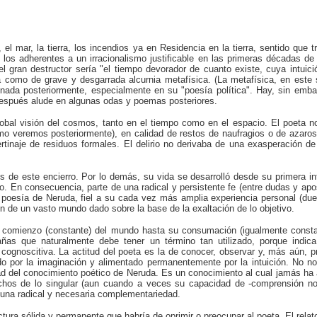
, el mar, la tierra, los incendios ya en Residencia en la tierra, sentido que 
e los adherentes a un irracionalismo justificable en las primeras décadas de
l gran destructor sería "el tiempo devorador de cuanto existe, cuya intui
como de grave y desgarrada alcurnia metafísica. (La metafísica, en este se
onada posteriormente, especialmente en su "poesía política". Hay, sin emba
después alude en algunas odas y poemas posteriores.
obal visión del cosmos, tanto en el tiempo como en el espacio. El poeta n
omo veremos posteriormente), en calidad de restos de naufragios o de azaros
inaje de residuos formales. El delirio no derivaba de una exasperación de l
s de este encierro. Por lo demás, su vida se desarrolló desde su primera in
o. En consecuencia, parte de una radical y persistente fe (entre dudas y apos
oesía de Neruda, fiel a su cada vez más amplia experiencia personal (dueñ
n de un vasto mundo dado sobre la base de la exaltación de lo objetivo.
comienzo (constante) del mundo hasta su consumación (igualmente constante
añas que naturalmente debe tener un término tan utilizado, porque indic
gnoscitiva. La actitud del poeta es la de conocer, observar y, más aún, pre
inado por la imaginación y alimentado permanentemente por la intuición. N
ad del conocimiento poético de Neruda. Es un conocimiento al cual jamás ha 
richos de lo singular (aun cuando a veces su capacidad de -comprensión n
una radical y necesaria complementariedad.
tura sólida y permanente que habría de oprimir o preocupar al poeta. El relato,