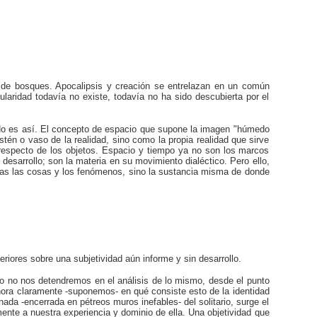
io de bosques. Apocalipsis y creación se entrelazan en un común
aridad todavía no existe, todavía no ha sido descubierta por el
. No es así. El concepto de espacio que supone la imagen "húmedo
ostén o vaso de la realidad, sino como la propia realidad que sirve
 respecto de los objetos. Espacio y tiempo ya no son los marcos
desarrollo; son la materia en su movimiento dialéctico. Pero ello,
todas las cosas y los fenómenos, sino la sustancia misma de donde
iores sobre una subjetividad aún informe y sin desarrollo.
llo no nos detendremos en el análisis de lo mismo, desde el punto
hora claramente -suponemos- en qué consiste esto de la identidad
nada -encerrada en pétreos muros inefables- del solitario, surge el
mente a nuestra experiencia y dominio de ella. Una objetividad que