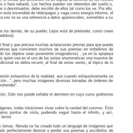
po o fase natural). Los hechos pueden ser obtenidos del sueño o,
 o desvirtuarlos, debe escribir de ellos tal como los ve. Por ello,
agen está encendida de relámpagos y vaga como energía informe, el
ta vez no es una referencia a datos aparienciales, sometidos a su
de los demás, de su pueblo. Lejos está de pretender, como creen
adidura).
al final y que precisa muchas aclaraciones previas para que pueda
rativas que convierten muchos de sus poemas en torbellinos de
do los objetos sean puramente imaginativos) , ya en la epopeya
tado quien vea en el uso de las series enumerativas una muestra de
ional se debía recurrir, al final de estas series, al tópico de lo
presión exhaustiva de la realidad, aun cuando exhaustivamente se
uición...", pero muchas imágenes diversas tomadas de órdenes de
prehender".
ición. Sólo nos puede señalar el derrotero en cuyo curso podremos
ágenes, todas intuiciones vivas sobre la verdad del cosmos. Esto
rios puntos de vista, pudiendo seguir hasta el infinito, y así,
lector.
mos temas. Neruda se ha creado todo un lenguaje de imágenes que
do perfectamente destruir o perder sus poemas y escribirlos de