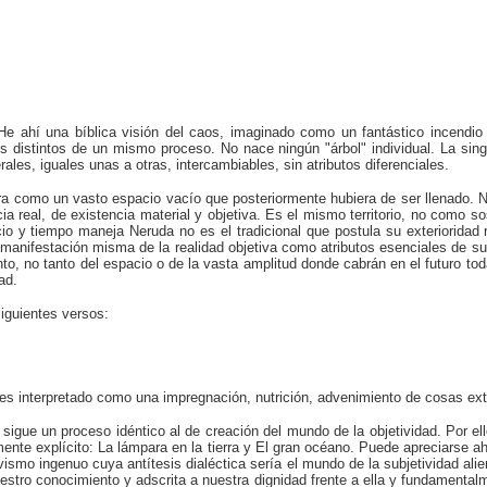
 He ahí una bíblica visión del caos, imaginado como un fantástico incend
distintos de un mismo proceso. No nace ningún "árbol" individual. La singul
les, iguales unas a otras, intercambiables, sin atributos diferenciales.
iera como un vasto espacio vacío que posteriormente hubiera de ser llenado
ncia real, de existencia material y objetiva. Es el mismo territorio, no como s
cio y tiempo maneja Neruda no es el tradicional que postula su exterioridad
 manifestación misma de la realidad objetiva como atributos esenciales de su 
iento, no tanto del espacio o de la vasta amplitud donde cabrán en el futuro 
ad.
iguientes versos:
es interpretado como una impregnación, nutrición, advenimiento de cosas exter
sigue un proceso idéntico al de creación del mundo de la objetividad. Por e
ente explícito: La lámpara en la tierra y El gran océano. Puede apreciarse a
ivismo ingenuo cuya antítesis dialéctica sería el mundo de la subjetividad alie
nuestro conocimiento y adscrita a nuestra dignidad frente a ella y fundamental