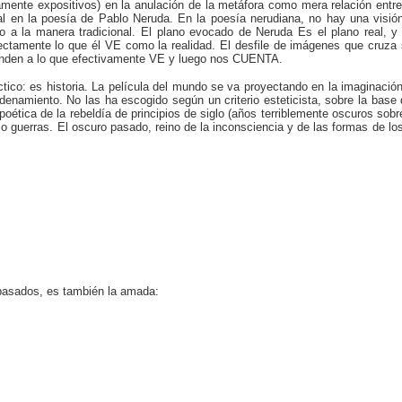
amente expositivos) en la anulación de la metáfora como mera relación entre
 en la poesía de Pablo Neruda. En la poesía nerudiana, no hay una visión i
ido a la manera tradicional. El plano evocado de Neruda Es el plano real
irectamente lo que él VE como la realidad. El desfile de imágenes que cruza 
ponden a lo que efectivamente VE y luego nos CUENTA.
éctico: es historia. La película del mundo se va proyectando en la imaginac
denamiento. No las ha escogido según un criterio esteticista, sobre la base
 poética de la rebeldía de principios de siglo (años terriblemente oscuros so
 o guerras. El oscuro pasado, reino de la inconsciencia y de las formas de l
epasados, es también la amada: