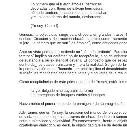
Lo primero que vi fueron árboles, barrancas
decoradas con: flores de salvaje hermosura,
húmedo territorio, bosques que se incendiaban
y el invierno detrás del mundo, desbordado.
(Yo soy, Canto I).
Génesis: la objetividad surge para el poeta en grandes trazos.
sentido. Creación y destrucción obrarán siempre como momentos 
sujeto. Lo primero que ve son "los árboles", como entidades genera
Ante su vista primera se extiende un "húmedo territorio". Parec
territorio" implica su carácter, no de receptáculo, sino de existe
de sustancia a su existencial devenir. El concepto que de espa
dentro de_ los cuales transcurre y mora la realidad. Surgen de la
la primera visión de un "húmedo territorio" implica el descubrim
surgirán las manifestaciones particulares y singulares de la realid
Como recapitulación de este primer poema de Yo soy, están los s
fui yo, delgado niño cuya pálida forma
se impregnaba de bosques vacíos y bodegas.
Nuevamente el primer recuerdo, lo primigenio de su imaginación, 
Advirtamos que en Yo soy, la creación del mundo de lo subjetivo 
de vista del mundo objetivo, a través de obras donde está sumam
entre subjetividad y objetividad. En consecuencia, frente al objet
objetivismo dialéctico, es decir, la objetividad que se da desde 