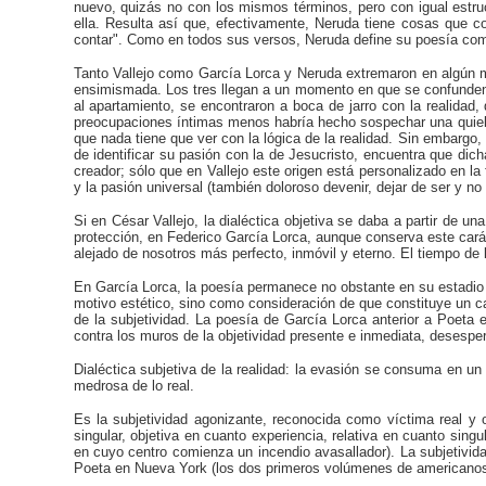
nuevo, quizás no con los mismos términos, pero con igual estru
ella. Resulta así que, efectivamente, Neruda tiene cosas que co
contar". Como en todos sus versos, Neruda define su poesía como 
Tanto Vallejo como García Lorca y Neruda extremaron en algún mome
ensimismada. Los tres llegan a un momento en que se confunden 
al apartamiento, se encontraron a boca de jarro con la realida
preocupaciones íntimas menos habría hecho sospechar una quiebra 
que nada tiene que ver con la lógica de la realidad. Sin embarg
de identificar su pasión con la de Jesucristo, encuentra que dic
creador; sólo que en Vallejo este origen está personalizado en la 
y la pasión universal (también doloroso devenir, dejar de ser y no 
Si en César Vallejo, la dialéctica objetiva se daba a partir de u
protección, en Federico García Lorca, aunque conserva este cará
alejado de nosotros más perfecto, inmóvil y eterno. El tiempo de 
En García Lorca, la poesía permanece no obstante en su estadio su
motivo estético, sino como consideración de que constituye un c
de la subjetividad. La poesía de García Lorca anterior a Poeta 
contra los muros de la objetividad presente e inmediata, desespera
Dialéctica subjetiva de la realidad: la evasión se consuma en un
medrosa de lo real.
Es la subjetividad agonizante, reconocida como víctima real y ob
singular, objetiva en cuanto experiencia, relativa en cuanto sin
en cuyo centro comienza un incendio avasallador). La subjetivid
Poeta en Nueva York (los dos primeros volúmenes de americanos 