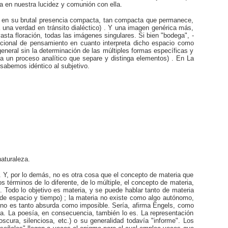
da en nuestra lucidez y comunión con ella.
lo en su brutal presencia compacta, tan compacta que permanece,
 una verdad en tránsito dialéctico) . Y una imagen genérica más,
sta floración, todas las imágenes singulares. Si bien "bodega", -
icional de pensamiento en cuanto interpreta dicho espacio como
general sin la determinación de las múltiples formas específicas y
ia un proceso analítico que separe y distinga elementos) . En La
 sabemos idéntico al subjetivo.
aturaleza.
a. Y, por lo demás, no es otra cosa que el concepto de materia que
s términos de lo diferente, de lo múltiple, el concepto de materia,
d. Todo lo objetivo es materia, y se puede hablar tanto de materia
de espacio y tiempo) ; la materia no existe como algo autónomo,
, no es tanto absurda como imposible. Sería, afirma Engels, como
ta. La poesía, en consecuencia, también lo es. La representación
oscura, silenciosa, etc.) o su generalidad todavía "informe". Los