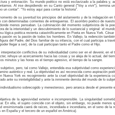
ctura y entonación. Su mundo poético no está esclavizado a la palabra y, 
ntarnos. Al irse despidiendo en su Canto general ("Voy a vivir"), termina u
un contar": "Yo estoy aquí para contar la historia".
nto de su juventud los principios del aislamiento y de la indagación en la s
con determinadas corrientes de entreguerras. El asombro poético de nuest
d, donde menos pensaban. La culminación del momento subjetivista de la p
de la interioridad y un descubrimiento de lo sustancial y original: el mundo 
o, su lógica poética revienta catastróficamente en Poeta en Nueva York. Césa
ha pasión es la pasión de todos los hombres. En Vallejo, la redención también
figura del Padre, del Dios familiar de su infancia, con el cual participa a tra
poder llegar a ser), de la cual participan tanto el Padre como el Hijo.
na interpretación conflictiva de su individualidad como ser en el devenir, en 
cter, rehuye un acercamiento hacia las cosas y se aleja de lo actual, del ti
los minutos y las horas es el tiempo agresivo, el tiempo de la sangre.
bjetivo, pero, tal como Vallejo, entendida esa subjetividad como experiencia
amino auténtico y real. La objetividad es así reconocida como aspiración po
en Nueva York es recogimiento ante la cruel objetividad de la experiencia 
do ante su ininteligibilidad y ante la inminente derrota del mundo de lo subje
 individualismo sobrecogido y menesteroso, pero arranca desde el presente ef
jetiva de la agresividad exterior e incomprensible. La singularidad sometida 
gular. En ella, el sujeto coincide con el objeto, sin embargo, no puede menos
ad ensimismada caerá de raíces, incendiada e incendiaria, en el seno de la
en España y el tercero de un español en América).