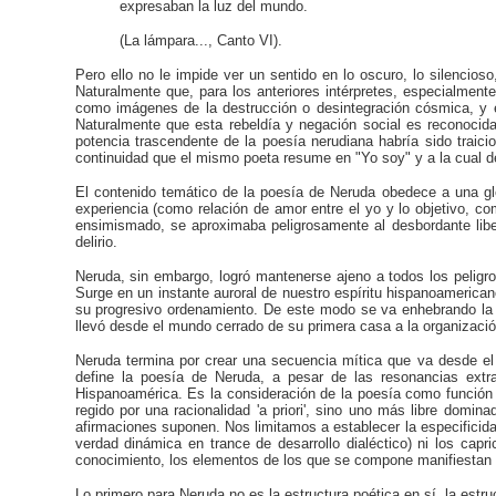
expresaban la luz del mundo.
(La lámpara..., Canto VI).
Pero ello no le impide ver un sentido en lo oscuro, lo silencioso
Naturalmente que, para los anteriores intérpretes, especialment
como imágenes de la destrucción o desintegración cósmica, y e
Naturalmente que esta rebeldía y negación social es reconocida 
potencia trascendente de la poesía nerudiana habría sido traici
continuidad que el mismo poeta resume en "Yo soy" y a la cual 
El contenido temático de la poesía de Neruda obedece a una gl
experiencia (como relación de amor entre el yo y lo objetivo, c
ensimismado, se aproximaba peligrosamente al desbordante libert
delirio.
Neruda, sin embargo, logró mantenerse ajeno a todos los peligro
Surge en un instante auroral de nuestro espíritu hispanoamerican
su progresivo ordenamiento. De este modo se va enhebrando la p
llevó desde el mundo cerrado de su primera casa a la organizació
Neruda termina por crear una secuencia mítica que va desde el 
define la poesía de Neruda, a pesar de las resonancias extr
Hispanoamérica. Es la consideración de la poesía como función co
regido por una racionalidad 'a priori', sino uno más libre dom
afirmaciones suponen. Nos limitamos a establecer la especificid
verdad dinámica en trance de desarrollo dialéctico) ni los cap
conocimiento, los elementos de los que se compone manifiestan 
Lo primero para Neruda no es la estructura poética en sí, la estruc