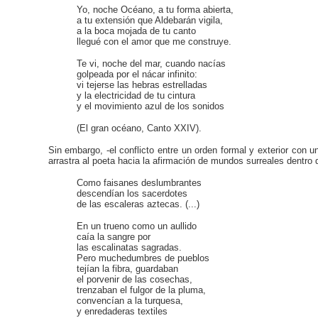
Yo, noche Océano, a tu forma abierta,
a tu extensión que Aldebarán vigila,
a la boca mojada de tu canto
llegué con el amor que me construye.
Te vi, noche del mar, cuando nacías
golpeada por el nácar infinito:
vi tejerse las hebras estrelladas
y la electricidad de tu cintura
y el movimiento azul de los sonidos
(El gran océano, Canto XXIV).
Sin embargo, -el conflicto entre un orden formal y exterior con 
arrastra al poeta hacia la afirmación de mundos surreales dentro 
Como faisanes deslumbrantes
descendían los sacerdotes
de las escaleras aztecas. (...)
En un trueno como un aullido
caía la sangre por
las escalinatas sagradas.
Pero muchedumbres de pueblos
tejían la fibra, guardaban
el porvenir de las cosechas,
trenzaban el fulgor de la pluma,
convencían a la turquesa,
y enredaderas textiles