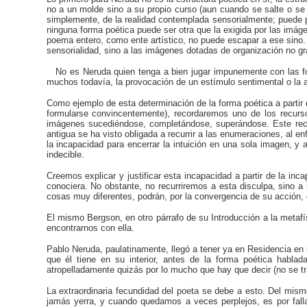
no a un molde sino a su propio curso (aun cuando se salte o se 
simplemente, de la realidad contemplada sensorialmente; puede prov
ninguna forma poética puede ser otra que la exigida por las imág
poema entero, como ente artístico, no puede escapar a ese sino. 
sensorialidad, sino a las imágenes dotadas de organización no grat
No es Neruda quien tenga a bien jugar impunemente con las form
muchos todavía, la provocación de un estímulo sentimental o la al
Como ejemplo de esta determinación de la forma poética a partir 
formularse convincentemente), recordaremos uno de los recurs
imágenes sucediéndose, completándose, superándose. Este recur
antigua se ha visto obligada a recurrir a las enumeraciones, al e
la incapacidad para encerrar la intuición en una sola imagen, y a
indecible.
Creemos explicar y justificar esta incapacidad a partir de la i
conociera. No obstante, no recurriremos a esta disculpa, sino 
cosas muy diferentes, podrán, por la convergencia de su acción, d
El mismo Bergson, en otro párrafo de su Introducción a la metafí
encontrarnos con ella.
Pablo Neruda, paulatinamente, llegó a tener ya en Residencia en
que él tiene en su interior, antes de la forma poética hablada
atropelladamente quizás por lo mucho que hay que decir (no se tra
La extraordinaria fecundidad del poeta se debe a esto. Del mis
jamás yerra, y cuando quedamos a veces perplejos, es por fall