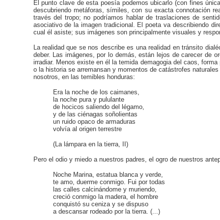
El punto clave de esta poesía podemos ubicarlo (con fines únic
descubriendo metáforas, símiles, con su exacta connotación real
través del tropo; no podríamos hablar de traslaciones de sent
asociativo de la imagen tradicional. El poeta va describiendo d
cual él asiste; sus imágenes son principalmente visuales y res
La realidad que se nos describe es una realidad en tránsito dial
deber. Las imágenes, por lo demás, están lejos de carecer de or
irradiar. Menos existe en él la temida demagogia del caos, forma
o la historia se arremansan y momentos de catástrofes naturales
nosotros, en las temibles honduras:
Era la noche de los caimanes,
la noche pura y pululante
de hocicos saliendo del légamo,
y de las ciénagas soñolientas
un ruido opaco de armaduras
volvía al origen terrestre
(La lámpara en la tierra, II)
Pero el odio y miedo a nuestros padres, el ogro de nuestros ant
Noche Marina, estatua blanca y verde,
te amo, duerme conmigo. Fui por todas
las calles calcinándome y muriendo,
creció conmigo la madera, el hombre
conquistó su ceniza y se dispuso
a descansar rodeado por la tierra. (...)