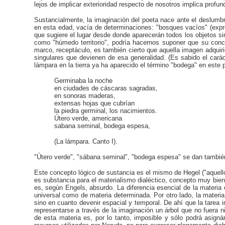
lejos de implicar exterioridad respecto de nosotros implica profu
Sustancialmente, la imaginación del poeta nace ante el deslumb
en esta edad, vacía de determinaciones: "bosques vacíos" (expre
que sugiere el lugar desde donde aparecerán todos los objetos si
como "húmedo territorio", podría hacernos suponer que su conc
marco, receptáculo, es también cierto que aquella imagen adquirid
singulares que devienen de esa generalidad. (Es sabido el carác
lámpara en la tierra ya ha aparecido el término "bodega" en este 
Germinaba la noche
en ciudades de cáscaras sagradas,
en sonoras maderas,
extensas hojas que cubrían
la piedra germinal, los nacimientos.
Útero verde, americana
sabana seminal, bodega espesa,
(La lámpara. Canto I).
"Útero verde", "sábana seminal", "bodega espesa" se dan también
Este concepto lógico de sustancia es el mismo de Hegel ("aquello 
es substancia para el materialismo dialéctico, concepto muy bien p
es, según Engels, absurdo. La diferencia esencial de la materia e
universal como de materia determinada. Por otro lado, la mater
sino en cuanto devenir espacial y temporal. De ahí que la tarea
representarse a través de la imaginación un árbol que no fuera 
de esta materia es, por lo tanto, imposible y sólo podrá asignár