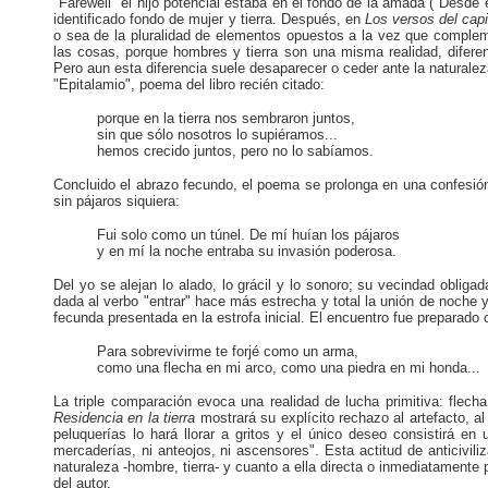
"Farewell" el hijo potencial estaba en el fondo de la amada ("Desde el
identificado fondo de mujer y tierra. Después, en
Los versos del cap
o sea de la pluralidad de elementos opuestos a la vez que complem
las cosas, porque hombres y tierra son una misma realidad, diferen
Pero aun esta diferencia suele desaparecer o ceder ante la natural
"Epitalamio", poema del libro recién citado:
porque en la tierra nos sembraron juntos,
sin que sólo nosotros lo supiéramos...
hemos crecido juntos, pero no lo sabíamos.
Concluido el abrazo fecundo, el poema se prolonga en una confesión 
sin pájaros siquiera:
Fui solo como un túnel. De mí huían los pájaros
y en mí la noche entraba su invasión poderosa.
Del yo se alejan lo alado, lo grácil y lo sonoro; su vecindad obligad
dada al verbo "entrar" hace más estrecha y total la unión de noche y
fecunda presentada en la estrofa inicial. El encuentro fue preparado 
Para sobrevivirme te forjé como un arma,
como una flecha en mi arco, como una piedra en mi honda...
La triple comparación evoca una realidad de lucha primitiva: flech
Residencia en la tierra
mostrará su explícito rechazo al artefacto, a
peluquerías lo hará llorar a gritos y el único deseo consistirá en
mercaderías, ni anteojos, ni ascensores". Esta actitud de anticivili
naturaleza -hombre, tierra- y cuanto a ella directa o inmediatamente 
del autor.