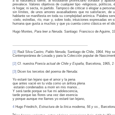
a la naturaleza fuerte, al estudiante provinciano soñador y apasion
prevalece. Valores objetivos de cualquier tipo -religiosos, políticos
ni hogar, ni secta, ni partido. Tampoco de criticar o elogiar a person
sin límites, de unos amores avasalladores que no satisfacen, de 
hablante se manifiesta en toda su complejidad anímica. Palabra sen
-cielo, estrellas, río, mar- y, sobre todo, intuiciones expresadas en 
humana que gusta a muchos y que ya cuenta como clásica en el id
Hugo Montes,
Para leer a Neruda
. Santiago: Francisco de Aguirre, 1
[1]
Raúl Silva Castro,
Pablo Neruda,
Santiago de Chile, 1964. Hoy se 
Contemporánea de Losada y para la Colección popular de Nasciment
[2]
Cf. nuestra
Poesía actual de Chile y España,
Barcelona, 1965, 2 
[3]
Dicen los tercetos del poema de Neruda:
Yo estaré tan lejano que el amor y la pena
que antes vacié en tu vida como un ánfora plena
estarán condenados a morir en mis manos...
Y será tarde porque se fue mi adolescencia,
tarde porque las flores una vez dan esencia
y porque aunque me llames yo estaré tan lejano,
4
Hugo Friedrich,
Estructura de la lírica moderna, 56 y ss.,
Barcelon
5