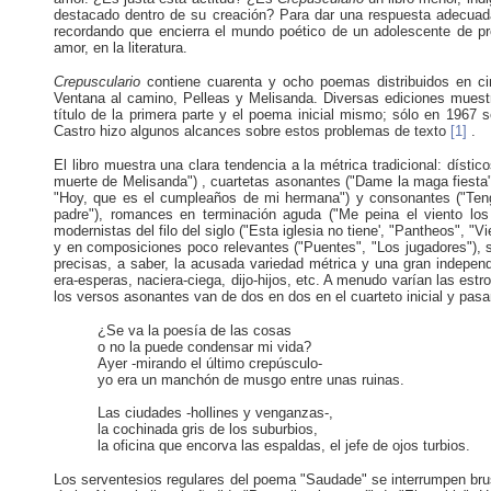
destacado dentro de su creación? Para dar una respuesta adecua
recordando que encierra el mundo poético de un adolescente de prov
amor, en la literatura.
Crepusculario
contiene cuarenta y ocho poemas distribuidos en cin
Ventana al camino, Pelleas y Melisanda. Diversas ediciones muestra
título de la primera parte y el poema inicial mismo; sólo en 1967 
Castro hizo algunos alcances sobre estos problemas de texto
[1]
.
El libro muestra una clara tendencia a la métrica tradicional: dístico
muerte de Melisanda") , cuartetas asonantes ("Dame la maga fiesta
"Hoy, que es el cumpleaños de mi hermana") y consonantes ("Tengo
padre"), romances en terminación aguda ("Me peina el viento los
modernistas del filo del siglo ("Esta iglesia no tiene', "Pantheos", "V
y en composiciones poco relevantes ("Puentes", "Los jugadores"), 
precisas, a saber, la acusada variedad métrica y una gran independ
era-esperas, naciera-ciega, dijo-hijos, etc. A menudo varían las e
los versos asonantes van de dos en dos en el cuarteto inicial y pas
¿Se va la poesía de las cosas
o no la puede condensar mi vida?
Ayer -mirando el último crepúsculo-
yo era un manchón de musgo entre unas ruinas.
Las ciudades -hollines y venganzas-,
la cochinada gris de los suburbios,
la oficina que encorva las espaldas, el jefe de ojos turbios.
Los serventesios regulares del poema "Saudade" se interrumpen brusc