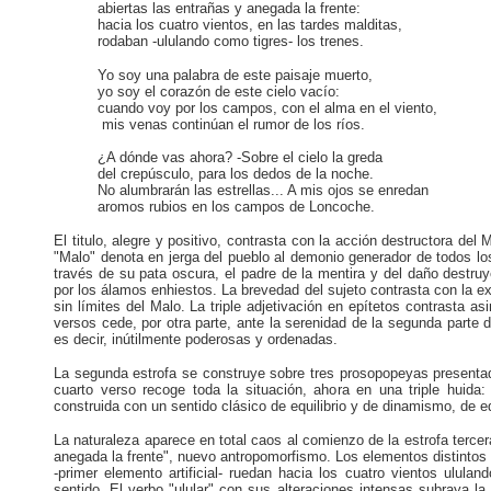
abiertas las entrañas y anegada la frente:
hacia los cuatro vientos, en las tardes malditas,
rodaban -ululando como tigres- los trenes.
Yo soy una palabra de este paisaje muerto,
yo soy el corazón de este cielo vacío:
cuando voy por los campos, con el alma en el viento,
mis venas continúan el rumor de los ríos.
¿A dónde vas ahora? -Sobre el cielo la greda
del crepúsculo, para los dedos de la noche.
No alumbrarán las estrellas... A mis ojos se enredan
aromos rubios en los campos de Loncoche.
El titulo, alegre y positivo, contrasta con la acción destructora del
"Malo" denota en jerga del pueblo al demonio generador de todos lo
través de su pata oscura, el padre de la mentira y del daño destruy
por los álamos enhiestos. La brevedad del sujeto contrasta con la ex
sin límites del Malo. La triple adjetivación en epítetos contrasta a
versos cede, por otra parte, ante la serenidad de la segunda parte 
es decir, inútilmente poderosas y ordenadas.
La segunda estrofa se construye sobre tres prosopopeyas presentada
cuarto verso recoge toda la situación, ahora en una triple huida: 
construida con un sentido clásico de equilibrio y de dinamismo, de e
La naturaleza aparece en total caos al comienzo de la estrofa tercer
anegada la frente", nuevo antropomorfismo. Los elementos distintos
-primer elemento artificial- ruedan hacia los cuatro vientos ululan
sentido. El verbo "ulular" con sus alteraciones intensas subraya l