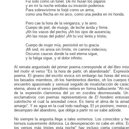
Fui solo como un túnel. De mí huían los pájaros
y en mí la noche entraba su invasión poderosa.
Para sobrevivirme te forjé como un arma,
como una flecha en mi arco, como una piedra en mi honda.
Pero cae la hora de la venganza, y te amo.
Cuerpo de piel, de musgo, de leche ávida y firme.
¡Ah los vasos del pecho¡ ¡Ah los ojos de ausencia¡
¡Ah las rosas del pubis! ¡Ah tu voz lenta y triste¡
Cuerpo de mujer mía, persistiré en tu gracia.
¡Mi sed, mi ansia sin límite, mi camino indeciso¡
Oscuros cauces donde la sed eterna sigue,
y
la fatiga sigue, y
el dolor infinito.
Al remate angustiado del primer poema corresponde el del libro mis
leit motiv
el verso "Es la hora de partir, oh abandonado". Expresió
poema. El grueso del escrito evoca sin embargo las horas del encue
los besados miembros, oh los hambrientos dientes, oh los cuerpos tr
encuentro apasionado y sensual seguido de insatisfacción de carácte
eterna, ahora el verso penúltimo reitera en forma balbuciente "Ah m
de la expresión clamorosa del yo en zozobra desmesurada. Un 
exclamativos con poemas representativos de
El hondero entusia
satisfecho el cual la ansiedad crece. Es tierra el alma de la ama
amargo”. Y es agua en la cual todo naufraga. El yo postrero, menos
desamparo del abandono, que obliga a partir no se sabe adónde.
No siempre la angustia llega a tales extremos. Los conocidos y h
ternura suavemente dolorosa. La desesperación no cabe en ellos. E
los versos más tristes esta noche" hay incluso cierta complac