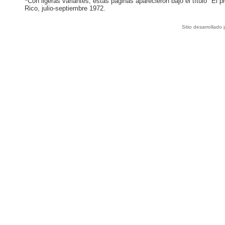
Con ligeras variantes, estas páginas aparecieron bajo el título "El p
Rico, julio-septiembre 1972.
Sitio desarrollado