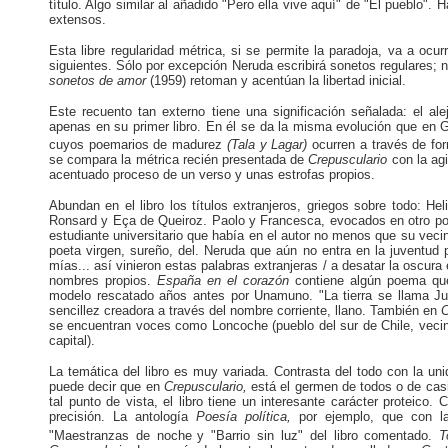
título. Algo similar al añadido "Pero ella vive aquí" de "El pueblo
extensos.
Esta libre regularidad métrica, si se permite la paradoja, va a ocu
siguientes. Sólo por excepción Neruda escribirá sonetos regulares; n
sonetos de amor
(1959) retoman y acentúan la libertad inicial.
Este recuento tan externo tiene una significación señalada: el a
apenas en su primer libro. En él se da la misma evolución que en G
cuyos poemarios de madurez
(Tala y Lagar)
ocurren a través de f
se compara la métrica recién presentada de
Crepusculario
con la ag
acentuado proceso de un verso y unas estrofas propios.
Abundan en el libro los títulos extranjeros, griegos sobre todo: H
Ronsard y Eça de Queiroz. Paolo y Francesca, evocados en otro poem
estudiante universitario que había en el autor no menos que su veci
poeta virgen, sureño, del. Neruda que aún no entra en la juventud 
mías... así vinieron estas palabras extranjeras / a desatar la oscura
nombres propios.
España en el corazón
contiene algún poema que
modelo rescatado años antes por Unamuno. "La tierra se llama Ju
sencillez creadora a través del nombre corriente, llano. También en
C
se encuentran voces como Loncoche (pueblo del sur de Chile, vecino
capital).
La temática del libro es muy variada. Contrasta del todo con la un
puede decir que en
Crepusculario,
está el germen de todos o de casi
tal punto de vista, el libro tiene un interesante carácter proteic
precisión. La antología
Poesía política,
por ejemplo, que con la
"Maestranzas de noche
y "Barrio sin luz" del libro comentado.
T