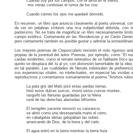
Cuando voy por los campos, con el alma en el viento,
mis venas continúan el rumor de los ríos.
Cuando cierres los ojos me quedaré dormido.
En resumen, un libro que anuncia claramente al poeta universal, con
de ver en palabras síntesis una rica subjetividad dolorida, con t
panteísmo. No se trata de magnificar un libro necesariamente limit
campo estético. Ciertamente en las
Residencias y
en
Canto Gener
pero ciertamente también es posible gustar y admirar la extraordinari
Los mejores poemas de
Crepusculario
resisten el más riguroso aná
propias de la juventud del autor. Poemas, por ejemplo, como "El nu
caídas evidentes, como el remate reiterativo de un hablante lírico q
quinto se desplaza del
tú
al yo, con distorsión lamentable de la ide
en tal paralelo. Las cualidades de Neruda sobresalen de preferenc
sus experiencias vitales, no intelectuales, en especial las vividas
reproducimos y comentamos sumariamente el poema "Aromos rubio
La pata gris del Malo pisó estas pardas tierras,
hirió estos dulces surcos, movió estos curvos montes,
rasguñó las llanuras guardadas por la hilera
rural de las derechas alamedas bifrontes.
El terraplén yacente removió su cansancio,
se abrió como una desesperada mano el cerro,
en cabalgatas ebrias galopaban las nubes
arrancando de Dios, de la tierra y del cielo.
El agua entró en la tierra mientras la tierra huía