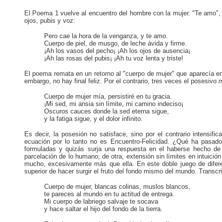
El Poema 1 vuelve al encuentro del hombre con la mujer. "Te amo", 
ojos, pubis y voz:
Pero cae la hora de la venganza, y te amo.
Cuerpo de piel, de musgo, de leche ávida y firme.
¡Ah los vasos del pecho¡ ¡Ah los ojos de ausencia¡
¡Ah las rosas del pubis¡ ¡Ah tu voz lenta y triste!
El poema remata en un retorno al "cuerpo de mujer" que aparecía en
embargo, no hay final feliz. Por el contrario, tres veces el posesivo
Cuerpo de mujer mía, persistiré en tu gracia.
¡Mi sed, mi ansia sin límite, mi camino indeciso¡
Oscuros cauces donde la sed eterna sigue,
y la fatiga sigue, y el dolor infinito.
Es decir, la posesión no satisface, sino por el contrario intensific
ecuación por lo tanto no es Encuentro-Felicidad. ¿Qué ha pasad
formuladas y quizás surja una respuesta en el haberse hecho de 
parcelación de lo humano; de otra, extensión sin límites en intuic
mucho, excesivamente más que ella. En este doble juego de diferen
superior de hacer surgir el fruto del fondo mismo del mundo. Transc
Cuerpo de mujer, blancas colinas, muslos blancos,
te pareces al mundo en tu actitud de entrega.
Mi cuerpo de labriego salvaje te socava
y hace saltar el hijo del fondo de la tierra.