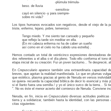
-plúmula trémula-
beso. de lluvia
-sensitiva-
cayó en silencio -y para siempre-
sobre mi vida?
Los tipos humanos evocados son negativos, desde el viejo de la pan
triste, enfermo, lejano, pobre, temeroso:
Tengo miedo. Y me siento tan cansado y pequeño
que reflejo la tarde sin meditar en ella.
(En mi cabeza enferma no ha de caber un sueño
así como en el cielo no ha cabido una estrella) .
Hemos contado un total de veinticinco expresiones denotadoras de
dos referentes a el alba o el día pleno. Todo ello conforma el tono 
etapa inicial de su creación: Fui un joven taciturno... Te desprecié, a
En
Crepusculario
aparece también una extraordinaria capacidad d
breves, que agotan la realidad manifestada. Lo que en plumas vulgar
que estético, plasma gracias al genio de Neruda en versos inolvidab
se quiera- recuerda la capacidad bíblica de decir lo esencial y más p
si el llanto fuera una semilla / y yo el único surco de la tierra... S
". No es éste el menor acierto del comienzo de Neruda. Conviene in
Neruda, en fin, inicia en
Crepusculario
diversas actitudes poéticas
tierra y a solidarizar, también hasta la identidad, con las persona
citas siguientes: