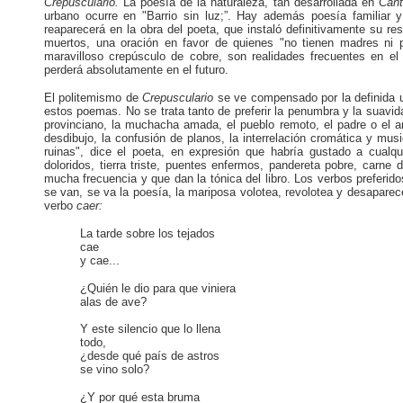
Crepusculario.
La poesía de la naturaleza, tan desarrollada en
Cant
urbano ocurre en "Barrio sin luz;”. Hay además poesía familiar y
reaparecerá en la obra del poeta, que instaló definitivamente su res
muertos, una oración en favor de quienes "no tienen madres ni p
maravilloso crepúsculo de cobre, son realidades frecuentes en el 
perderá absolutamente en el futuro.
El politemismo de
Crepusculario
se ve compensado por la definida u
estos poemas. No se trata tanto de preferir la penumbra y la suavid
provinciano, la muchacha amada, el pueblo remoto, el padre o el 
desdibujo, la confusión de planos, la interrelación cromática y m
ruinas", dice el poeta, en expresión que habría gustado a cualqu
doloridos, tierra triste, puentes enfermos, pandereta pobre, carne
mucha frecuencia y que dan la tónica del libro. Los verbos preferi
se van, se va la poesía, la mariposa volotea, revolotea y desapare
verbo
caer:
La tarde sobre los tejados
cae
y cae...
¿Quién le dio para que viniera
alas de ave?
Y este silencio que lo llena
todo,
¿desde qué país de astros
se vino solo?
¿Y por qué esta bruma