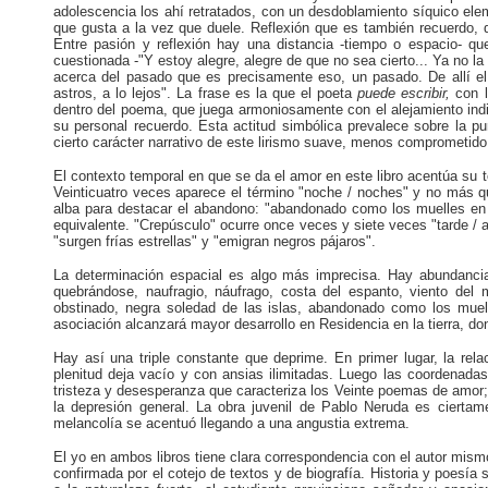
adolescencia los ahí retratados, con un desdoblamiento síquico elem
que gusta a la vez que duele. Reflexión que es también recuerdo, d
Entre pasión y reflexión hay una distancia -tiempo o espacio- q
cuestionada -"Y estoy alegre, alegre de que no sea cierto... Ya no la 
acerca del pasado que es precisamente eso, un pasado. De allí el e
astros, a lo lejos". La frase es la que el poeta
puede escribir,
con 
dentro del poema, que juega armoniosamente con el alejamiento indic
su personal recuerdo. Esta actitud simbólica prevalece sobre la p
cierto carácter narrativo de este lirismo suave, menos comprometido
El contexto temporal en que se da el amor en este libro acentúa su t
Veinticuatro veces aparece el término "noche / noches" y no más q
alba para destacar el abandono: "abandonado como los muelles en el
equivalente. "Crepúsculo" ocurre once veces y siete veces "tarde / a
"surgen frías estrellas" y "emigran negros pájaros".
La determinación espacial es algo más imprecisa. Hay abundancia
quebrándose, naufragio, náufrago, costa del espanto, viento del 
obstinado, negra soledad de las islas, abandonado como los muel
asociación alcanzará mayor desarrollo en Residencia en la tierra, d
Hay así una triple constante que deprime. En primer lugar, la re
plenitud deja vacío y con ansias ilimitadas. Luego las coordenada
tristeza y desesperanza que caracteriza los Veinte poemas de amor; 
la depresión general. La obra juvenil de Pablo Neruda es cierta
melancolía se acentuó llegando a una angustia extrema.
El yo en ambos libros tiene clara correspondencia con el autor mismo
confirmada por el cotejo de textos y de biografía. Historia y poesí