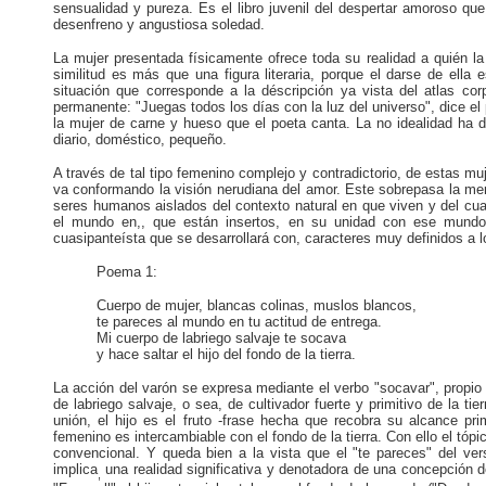
sensualidad y pureza. Es el libro juvenil del despertar amoroso qu
desenfreno y angustiosa soledad.
La mujer presentada físicamente ofrece toda su realidad a quién la
similitud es más que una figura literaria, porque el darse de el
situación que corresponde a la déscripción ya vista del atlas cor
permanente: "Juegas todos los días con la luz del universo", dice el
la mujer de carne y hueso que el poeta canta. La no idealidad ha 
diario, doméstico, pequeño.
A través de tal tipo femenino complejo y contradictorio, de estas mu
va conformando la visión nerudiana del amor. Este sobrepasa la mer
seres humanos aislados del contexto natural en que viven y del cu
el mundo en,, que están insertos, en su unidad con ese mundo.
cuasipanteísta que se desarrollará con, caracteres muy definidos a lo
Poema 1:
Cuerpo de mujer, blancas colinas, muslos blancos,
te pareces al mundo en tu actitud de entrega.
Mi cuerpo de labriego salvaje te socava
y hace saltar el hijo del fondo de la tierra.
La acción del varón se expresa mediante el verbo "socavar", propio d
de labriego salvaje, o sea, de cultivador fuerte y primitivo de la 
unión, el hijo es el fruto -frase hecha que recobra su alcance pri
femenino es intercambiable con el fondo de la tierra. Con ello el tó
convencional. Y queda bien a la vista que el "te pareces" del v
implica
una realidad significativa y denotadora de una concepción 
,