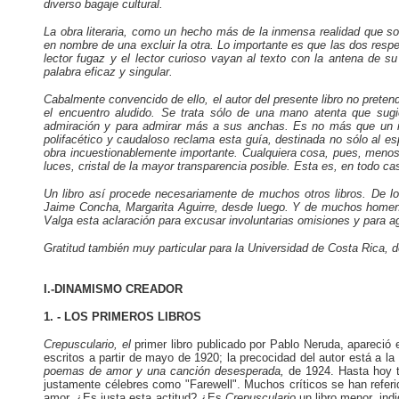
diverso bagaje cultural.
La obra literaria, como un hecho más de la inmensa realidad que 
en nombre de una excluir la otra. Lo importante es que las dos respe
lector fugaz y el lector curioso vayan al texto con la antena de s
palabra eficaz y singular.
Cabalmente convencido de ello, el autor del presente libro no pretend
el encuentro aludido. Se trata sólo de una mano atenta que sugi
admiración y para admirar más a sus anchas. Es no más que un inst
polifacético y caudaloso reclama esta guía, destinada no sólo al e
obra incuestionablemente importante. Cualquiera cosa, pues, meno
luces, cristal de la mayor transparencia posible. Esta es, en todo cas
Un libro así procede necesariamente de muchos otros libros. De 
Jaime Concha, Margarita Aguirre, desde luego. Y de muchos homenaj
Valga esta aclaración para excusar involuntarias omisiones y para a
Gratitud también muy particular para la Universidad de Costa Rica, 
I.-DINAMISMO CREADOR
1. - LOS PRIMEROS LIBROS
Crepusculario, el
primer libro publicado por Pablo Neruda, apareció
escritos a partir de mayo de 1920; la precocidad del autor está a la
poemas de amor y una canción desesperada,
de 1924. Hasta hoy t
justamente célebres como "Farewell". Muchos críticos se han referi
amor. ¿Es justa esta actitud? ¿Es
Crepusculario
un libro menor, ind