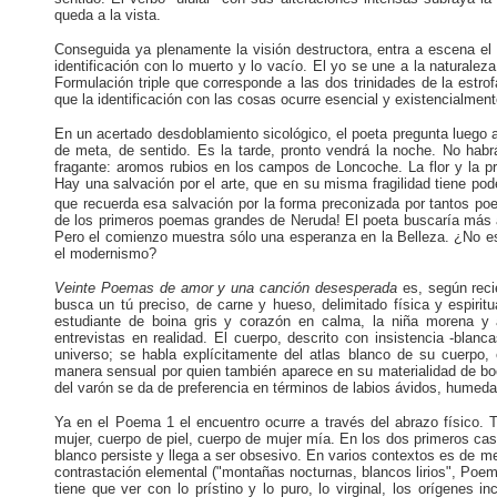
queda a la vista.
Conseguida ya plenamente la visión destructora, entra a escena el
identificación con lo muerto y lo vacío. El yo se une a la naturaleza
Formulación triple que corresponde a las dos trinidades de la estr
que la identificación con las cosas ocurre esencial y existencialmen
En un acertado desdoblamiento sicológico, el poeta pregunta luego al
de meta, de sentido. Es la tarde, pronto vendrá la noche. No habrá
fragante: aromos rubios en los campos de Loncoche. La flor y la p
Hay una salvación por el arte, que en su misma fragilidad tiene poder
que recuerda esa salvación por la forma preconizada por tantos p
de los primeros poemas grandes de Neruda! El poeta buscaría más adel
Pero el comienzo muestra sólo una esperanza en la Belleza. ¿No es
el modernismo?
Veinte Poemas de amor y una canción desesperada
es, según reci
busca un tú preciso, de carne y hueso, delimitado física y espirit
estudiante de boina gris y corazón en calma, la niña morena y 
entrevistas en realidad. El cuerpo, descrito con insistencia -blan
universo; se habla explícitamente del atlas blanco de su cuerpo,
manera sensual por quien también aparece en su materialidad de boc
del varón se da de preferencia en términos de labios ávidos, humeda
Ya en el Poema 1 el encuentro ocurre a través del abrazo físico. 
mujer, cuerpo de piel, cuerpo de mujer mía. En los dos primeros cas
blanco persiste y llega a ser obsesivo. En varios contextos es de mer
contrastación elemental ("montañas nocturnas, blancos lirios", Poem
tiene que ver con lo prístino y lo puro, lo virginal, los orígenes 