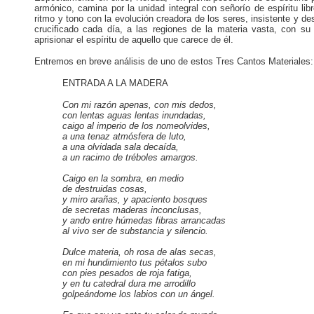
armónico, camina por la unidad integral con señorío de espíritu li
ritmo y tono con la evolución creadora de los seres, insistente y 
crucificado cada día, a las regiones de la materia vasta, con s
aprisionar el espíritu de aquello que carece de él.
Entremos en breve análisis de uno de estos Tres Cantos Materiales:
ENTRADA A LA MADERA
Con mi razón apenas, con mis dedos,
con lentas aguas lentas inundadas,
caigo al imperio de los nomeolvides,
a una tenaz atmósfera de luto,
a una olvidada sala decaída,
a un racimo de tréboles amargos.
Caigo en la sombra, en medio
de destruidas cosas,
y miro arañas, y apaciento bosques
de secretas maderas inconclusas,
y ando entre húmedas fibras arrancadas
al vivo ser de substancia y silencio.
Dulce materia, oh rosa de alas secas,
en mi hundimiento tus pétalos subo
con pies pesados de roja fatiga,
y en tu catedral dura me arrodillo
golpeándome los labios con un ángel.