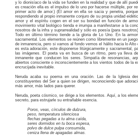
y lo dionisíaco de la vida se funden en la realidad y que de allí pu
es creación ella es el impulso de lo uno por hacerse múltiple, por r
primer acto de amor.) (El amor en ella se sacia y penetra, porque
respondiendo al propio inmanente conjuro de su propia unidad eidétic
amor y el espíritu cogen en el ser su bondad en función de armon
movimiento vital biológico tienda e irrumpa a manifestarse a la conc
nosotros de la infra y suprarrealidad y sólo es poesía (para nosotros)
Todo en último término tiende a la gloria de Lo Uno. En la armo
sacramental. Los elementos se reúnen como libremente en un juego 
de inmanencia, pero si vamos al fondo vemos el hálito hacia lo Alto 
es esta adoración, este disponerse litúrgicamente y sacramental, pa
las imágenes. El poeta va en busca de un ritmo, pero ya lleva de
inmanente que conducen los seres. Simpatía de resonancias, arp
abiertos consciente o inconscientemente a los vientos todos de la e
encrucijada inevitable.
Neruda acaba su poema en una oración. Las de la Iglesia des
constituyentes del Ser a quien se dirigen, reconociendo que adora
más amor, más lados para querer.
Neruda, poeta cósmico, se dirige a los elementos. Aquí, a los eleme
secreto, para estrujarle su entrañable esencia.
Poros, veas, círculos de dulzura,
peso, temperatura silenciosa
flechas pegadas a tu alma caída,
seres dormidos en tu boca espesa,
polvo de dulce pulpa consumida,
ceniza llena de apagadas almas.