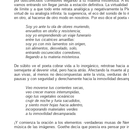
por obscurecidos corredores llegando a tu materia misteriosa. A es
vamos entrando sin llegar jamás a estación definitiva. La virtualidad
de límite y a que todo ente retrata analógica y negativamente la Ple
virtud de su analogía infinita: la sugerencia, el eco del sonido de lo 
en otro, al hacerse de otro modo en nosotros. Por eso dice el poeta 
Soy yo ante tu ola de olores muriendo,
envueltos en otoño y resistencia;
soy yo emprendiendo un viaje funerario
entre tus cicatrices amarillas:
soy yo con mis lamentos sin origen,
sin alimentos, desvelado, solo,
entrando oscurecidos corredores,
llegando a tu materia misteriosa.
De súbito ve el poeta cobrar vida a lo inorgánico, retrotrae hacia
semejante al devenir vital, pero hacia atrás. Afectando la muerte al 
aun vivas, al menos no descompuestas ante la vista, verduras de la
pausas y con seguridad y derechamente hacia la inmovilidad desamp
Veo moverse tus corrientes secas,
veo crecer manos interrumpidas,
oigo tus vegetales oceánicos
crujir de noche y furia sacudidos,
y siento morir hojas hacia adentro,
incorporando materiales verdes
a tu inmovilidad desamparada.
¡Y comienza la oración a los elementos -verdaderas musas de Nerud
música de las imágenes. Goethe decía que poesía era pensar por im