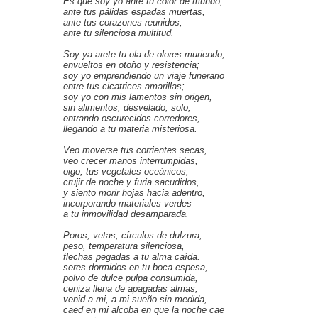
Es que soy yo ante tu color de mundo,
ante tus pálidas espadas muertas,
ante tus corazones reunidos,
ante tu silenciosa multitud.
Soy ya arete tu ola de olores muriendo,
envueltos en otoño y resistencia;
soy yo emprendiendo un viaje funerario
entre tus cicatrices amarillas;
soy yo con mis lamentos sin origen,
sin alimentos, desvelado, solo,
entrando oscurecidos corredores,
llegando a tu materia misteriosa.
Veo moverse tus corrientes secas,
veo crecer manos interrumpidas,
oigo; tus vegetales oceánicos,
crujir de noche y furia sacudidos,
y siento morir hojas hacia adentro,
incorporando materiales verdes
a tu inmovilidad desamparada.
Poros, vetas, círculos de dulzura,
peso, temperatura silenciosa,
flechas pegadas a tu alma caída.
seres dormidos en tu boca espesa,
polvo de dulce pulpa consumida,
ceniza llena de apagadas almas,
venid a mi, a mi sueño sin medida,
caed en mi alcoba en que la noche cae