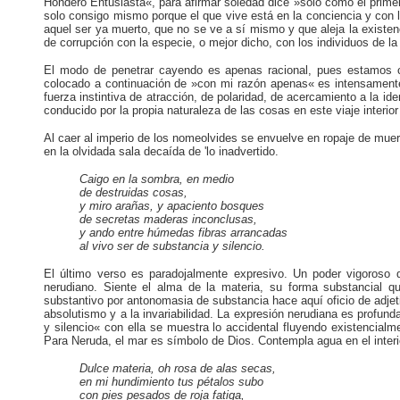
Hondero Entusiasta«, para afirmar soledad dice »solo como el primer
solo consigo mismo porque el que vive está en la conciencia y con l
aquel ser ya muerto, que no se ve a sí mismo y que aleja la existe
de corrupción con la especie, o mejor dicho, con los individuos de la
El modo de penetrar cayendo es apenas racional, pues estamos con
colocado a continuación de »con mi razón apenas« es intensamente 
fuerza instintiva de atracción, de polaridad, de acercamiento a la id
conducido por la propia naturaleza de las cosas en este viaje interior
Al caer al imperio de los nomeolvides se envuelve en ropaje de muer
en la olvidada sala decaída de 'lo inadvertido.
Caigo en la sombra, en medio
de destruidas cosas,
y miro arañas, y apaciento bosques
de secretas maderas inconclusas,
y ando entre húmedas fibras arrancadas
al vivo ser de substancia y silencio.
El último verso es paradojalmente expresivo. Un poder vigoroso d
nerudiano. Siente el alma de la materia, su forma substancial q
substantivo por antonomasia de substancia hace aquí oficio de adjet
absolutismo y a la invariabilidad. La expresión nerudiana es profun
y silencio« con ella se muestra lo accidental fluyendo existencialm
Para Neruda, el mar es símbolo de Dios. Contempla agua en el interio
Dulce materia, oh rosa de alas secas,
en mi hundimiento tus pétalos subo
con pies pesados de roja fatiga,