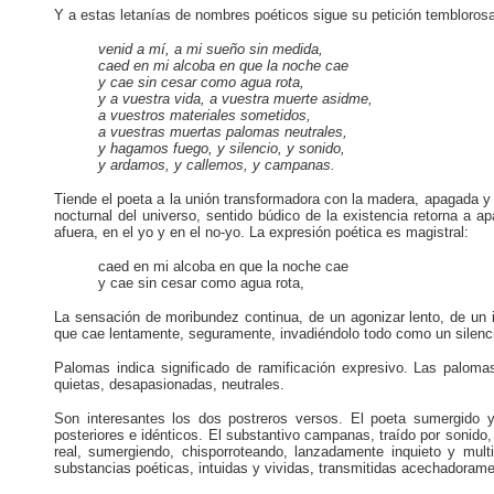
Y a estas letanías de nombres poéticos sigue su petición tembloros
venid a mí, a mi sueño sin medida,
caed en mi alcoba en que la noche cae
y cae sin cesar como agua rota,
y a vuestra vida, a vuestra muerte asidme,
a vuestros materiales sometidos,
a vuestras muertas palomas neutrales,
y hagamos fuego, y silencio, y sonido,
y ardamos, y callemos, y campanas.
Tiende el poeta a la unión transformadora con la madera, apagada y 
nocturnal del universo, sentido búdico de la existencia retorna a a
afuera, en el yo y en el no-yo. La expresión poética es magistral:
caed en mi alcoba en que la noche cae
y cae sin cesar como agua rota,
La sensación de moribundez continua, de un agonizar lento, de un im
que cae lentamente, seguramente, invadiéndolo todo como un silenci
Palomas indica significado de ramificación expresivo. Las paloma
quietas, desapasionadas, neutrales.
Son interesantes los dos postreros versos. El poeta sumergido
posteriores e idénticos. El substantivo campanas, traído por sonido,
real, sumergiendo, chisporroteando, lanzadamente inquieto y mu
substancias poéticas, intuidas y vividas, transmitidas acechadoramen