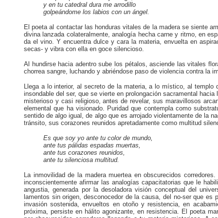
y en tu catedral dura me arrodillo
golpeándome los labios con un ángel.
El poeta al contactar las honduras vitales de la madera se siente armon
divina lanzada colateralmente, analogía hecha carne y ritmo, en e
da el vino. Y encuentra dulce y cara la materia, envuelta en aspir
secas- y vibra con ella en goce silencioso.
Al hundirse hacia adentro sube los pétalos, asciende las vitales fl
chorrea sangre, luchando y abriéndose paso de violencia contra la im
Llega a lo interior, al secreto de la materia, a lo místico, al templo 
insondable del ser, que se vierte en prolongación sacramental hacia lo
misterioso y casi religioso, antes de revelar, sus maravillosos arca
elemental que ha visionado. Puridad que contempla como substratu
sentido de algo igual, de algo que es arrojado violentamente de la n
tránsito, sus corazones reunidos apretadamente como multitud silen
Es que soy yo ante tu color de mundo,
ante tus pálidas espadas muertas,
ante tus corazones reunidos,
ante tu silenciosa multitud.
La inmovilidad de la madera muertea en obscurecidos corredores. 
inconscientemente afirmar las analogías capacitatorias que le habi
angustia, generada por la desoladora visión conceptual del unive
lamentos sin origen, desconocedor de la causa, del no-ser que es p
invasión sostenida, envueltos en otoño y resistencia, en acabam
próxima, persiste en hálito agonizante, en resistencia. El poeta mani