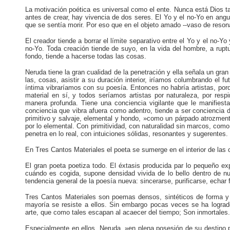
La motivación poética es universal como el ente. Nunca está Dios t
antes de crear, hay vivencia de dos seres. El Yo y el no-Yo en angu
que se sentía morir. Por eso que en el objeto amado --vaso de reson
El creador tiende a borrar el límite separativo entre el Yo y el no-Y
no-Yo. Toda creación tiende de suyo, en la vida del hombre, a ruptu
fondo, tiende a hacerse todas las cosas.
Neruda tiene la gran cualidad de la penetración y ella señala un gran 
las, cosas, asistir a su duración interior, iríamos columbrando el f
íntima vibraríamos con su poesía. Entonces no habría artistas, porq
material en sí, y todos seríamos artistas por naturaleza, por resp
manera profunda. Tiene una conciencia vigilante que le manifiest
conciencia que vibra afuera como adentro, tiende a ser conciencia
primitivo y salvaje, elemental y hondo, »como un párpado atrozmen
por lo elemental. Con primitividad, con naturalidad sin marcos, como 
penetra en lo real, con intuiciones sólidas, resonantes y sugerentes.
En Tres Cantos Materiales el poeta se sumerge en el interior de las 
El gran poeta poetiza todo. El éxtasis producida par lo pequeño ex
cuándo es cogida, supone densidad vivida de lo bello dentro de nu
tendencia general de la poesía nueva: sincerarse, purificarse, echar 
Tres Cantos Materiales son poemas densos, sintéticos de forma y p
mayoría se resiste a ellos. Sin embargo pocas veces se ha logra
arte, que como tales escapan al acaecer del tiempo; Son inmortales.
Especialmente en ellos, Neruda, »en plena posesión de su destino p