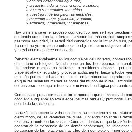
y cae sin cesar como agua rota,
y a vuestra vida, a vuestra muerte asidme,
a vuestros materiales sometidos,
a vuestras muertas palomas neutrales,
y hagamos fuego, y silencio, y sonido,
y ardamos; y callemos, y campanas.
Hay un instante en el proceso cognoscitivo, que se hace peculiarme
sostenida admite en la esfera de su visión los más sutiles, simples 
pasmosa seguridad, la estabilidad concedida por la intuición pura, pa
Yo en el no-yo. Se siente entonces lo objetivo como subjetivo, el 
y la existencia aparece como vida.
Penetrar elementalmente en los complejos del universo, contactando 
el misterio ontológico, Neruda pone en los tres poemas material
Limitándose a aspectos solitarios, a realidades aisladas, por un
vispenetrativa - fecunda y proyecta audazmente, lanza a todos vie
intuición poética se basa, a mi juicio, en la interioridad lograda con 
en que resuenan las maravillas todas del mundo de lo real, armonías
del universo. Lo singular tiene valor universal en Lógica por cuanto e
Comienza el poeta por manifestar el modo de que se ha servido para
conciencia vigilante abierta a ecos los más tenues y profundos. Gri
sonido de la existencia.
La razón presupone la vida sensible y su experiencia y su intuición
cierto modo, de las vivencias de lo real. Entiendo hablar de la ra
existencialmente en las cosas. Como accidentes en que la razón tie
gozaran de la existencia de los demás fenómenos, las relaciones so
percepción de las relaciones hay algo de incompleto e imperfecto 