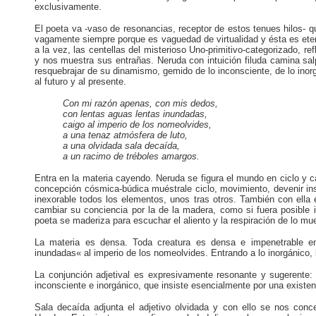
exclusivamente.
El poeta va -vaso de resonancias, receptor de estos tenues hilos- q
vagamente siempre porque es vaguedad de virtualidad y ésta es eter
a la vez, las centellas del misterioso Uno-primitivo-categorizado, r
y nos muestra sus entrañas. Neruda con intuición filuda camina sa
resquebrajar de su dinamismo, gemido de lo inconsciente, de lo inor
al futuro y al presente.
Con mi razón apenas, con mis dedos,
con lentas aguas lentas inundadas,
caigo al imperio de los nomeolvides,
a una tenaz atmósfera de luto,
a una olvidada sala decaída,
a un racimo de tréboles amargos.
Entra en la materia cayendo. Neruda se figura el mundo en ciclo y 
concepción cósmica-búdica muéstrale ciclo, movimiento, devenir ins
inexorable todos los elementos, unos tras otros. También con ella e
cambiar su conciencia por la de la madera, como si fuera posible i
poeta se maderiza para escuchar el aliento y la respiración de lo mue
La materia es densa. Toda creatura es densa e impenetrable e
inundadas« al imperio de los nomeolvides. Entrando a lo inorgánico, 
La conjunción adjetival es expresivamente resonante y sugerente:
inconsciente e inorgánico, que insiste esencialmente por una existenc
Sala decaída adjunta el adjetivo olvidada y con ello se nos con