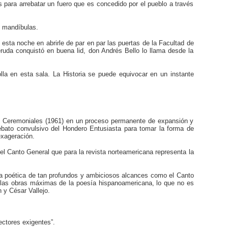
 para arrebatar un fuero que es concedido por el pueblo a través
s mandíbulas.
sta noche en abrirle de par en par las puertas de la Facultad de
ruda conquistó en buena lid, don Andrés Bello lo llama desde la
lla en esta sala. La Historia se puede equivocar en un instante
tos Ceremoniales (1961) en un proceso permanente de expansión y
rebato convulsivo del Hondero Entusiasta para tomar la forma de
exageración.
el Canto General que para la revista norteamericana representa la
ra poética de tan profundos y ambiciosos alcances como el Canto
e las obras máximas de la poesía hispanoamericana, lo que no es
 y César Vallejo.
ectores exigentes”.