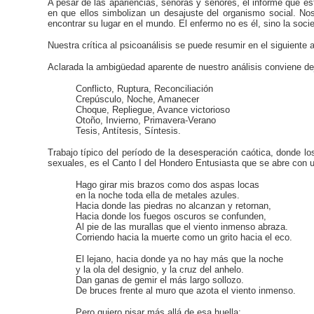
A pesar de las apariencias, señoras y señores, el informe que e
en que ellos simbolizan un desajuste del organismo social. No
encontrar su lugar en el mundo. El enfermo no es él, sino la soci
Nuestra crítica al psicoanálisis se puede resumir en el siguient
Aclarada la ambigüedad aparente de nuestro análisis conviene dej
Conflicto, Ruptura, Reconciliación
Crepúsculo, Noche, Amanecer
Choque, Repliegue, Avance victorioso
Otoño, Invierno, Primavera-Verano
Tesis, Antítesis, Síntesis.
Trabajo típico del período de la desesperación caótica, donde lo
sexuales, es el Canto I del Hondero Entusiasta que se abre con 
Hago girar mis brazos como dos aspas locas
en la noche toda ella de metales azules.
Hacia donde las piedras no alcanzan y retornan,
Hacia donde los fuegos oscuros se confunden,
Al pie de las murallas que el viento inmenso abraza.
Corriendo hacia la muerte como un grito hacia el eco.
El lejano, hacia donde ya no hay más que la noche
y la ola del designio, y la cruz del anhelo.
Dan ganas de gemir el más largo sollozo.
De bruces frente al muro que azota el viento inmenso.
Pero quiero pisar más allá de esa huella: