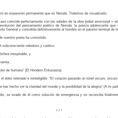
ro en expansión permanente que es Neruda. Tratemos de visualizarlo.
aso coincide perfectamente con las edades de la obra (edad emocional = eda
a evolución del pensamiento poético de Neruda: la poesía adolescente que 
nto General y consolida definitivamente al hombre en el paraíso terrenal de 
de nuestro poeta ha consistido:
del subconsciente nebuloso y caótico.
fera irrespirable, y
ruenta.
dolor de humano” (El Hondero Entusiasta).
dolor reiterado e ininteligible: “El corazón pasando un túnel oscuro, oscuro,
e has hecho ver la claridad del mundo y la posibilidad de la alegría” (A mi par
edio, se evade de él como solución de emergencia y se reconcilia finalmen
* * *