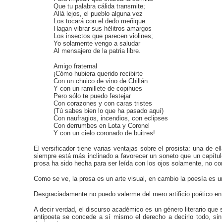
Que tu palabra cálida transmite;
Allá lejos, el pueblo alguna vez
Los tocará con el dedo meñique.
Hagan vibrar sus hélitros amargos
Los insectos que parecen violines;
Yo solamente vengo a saludar
Al mensajero de la patria libre.
Amigo fraternal
¡Cómo hubiera querido recibirte
Con un chuico de vino de Chillán
Y con un ramillete de copihues
Pero sólo te puedo festejar
Con corazones y con caras tristes
(Tú sabes bien lo que ha pasado aquí)
Con naufragios, incendios, con eclipses
Con derrumbes en Lota y Coronel
Y con un cielo coronado de buitres!
El versificador tiene varias ventajas sobre el prosista: una de 
siempre está más inclinado a favorecer un soneto que un capítul
prosa ha sido hecha para ser leída con los ojos solamente, no co
Como se ve, la prosa es un arte visual, en cambio la poesía es u
Desgraciadamente no puedo valerme del mero artificio poético en 
A decir verdad, el discurso académico es un género literario que 
antipoeta se concede a sí mismo el derecho a decirlo todo, sin