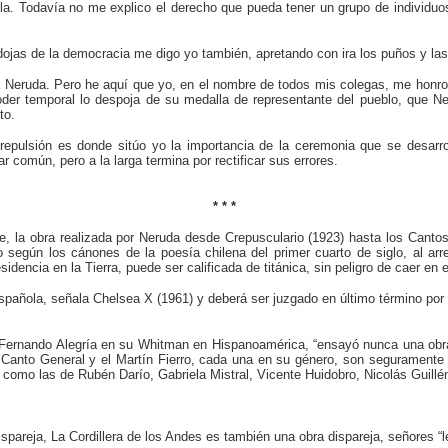
a. Todavía no me explico el derecho que pueda tener un grupo de individuos
ojas de la democracia me digo yo también, apretando con ira los puños y la
 Neruda. Pero he aquí que yo, en el nombre de todos mis colegas, me honro e
poder temporal lo despoja de su medalla de representante del pueblo, que Ne
to.
epulsión es donde sitúo yo la importancia de la ceremonia que se desarro
r común, pero a la larga termina por rectificar sus errores.
* * *
le, la obra realizada por Neruda desde Crepusculario (1923) hasta los Can
o según los cánones de la poesía chilena del primer cuarto de siglo, al ar
dencia en la Tierra, puede ser calificada de titánica, sin peligro de caer en 
pañola, señala Chelsea X (1961) y deberá ser juzgado en último término por 
ene Fernando Alegría en su Whitman en Hispanoamérica, “ensayó nunca una ob
 Canto General y el Martín Fierro, cada una en su género, son segurament
 como las de Rubén Darío, Gabriela Mistral, Vicente Huidobro, Nicolás Guillén
spareja, La Cordillera de los Andes es también una obra dispareja, señores “l