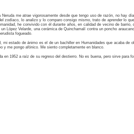
a Neruda me atrae vigorosamente desde que tengo uso de razón, no hay día 
del zodíaco, lo analizo y lo comparo consigo mismo, trato de aprender lo 
manidad, he convivido con él durante años, en calidad de vecino de barrio, 
 un López Velarde, una cerámica de Quinchamalí contra un poncho araucano, u
nerudista fogueado.
, mi estado de ánimo es el de un bachiller en Humanidades que acaba de ob
udeo y me pongo afónico. Me siento completamente en blanco.
 en 1952 a raíz de su regreso del destierro. No es buena, pero sirve para fo