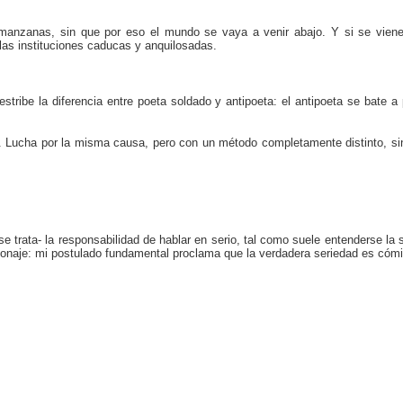
manzanas, sin que por eso el mundo se vaya a venir abajo. Y si se viene a
 las instituciones caducas y anquilosadas.
ribe la diferencia entre poeta soldado y antipoeta: el antipoeta se bate a
or. Lucha por la misma causa, pero con un método completamente distinto, si
se trata- la responsabilidad de hablar en serio, tal como suele entenderse l
rsonaje: mi postulado fundamental proclama que la verdadera seriedad es cómi