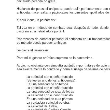
declarado persona no grata.
Hablando de peras el antipoeta puede salir perfectamente con 
antipoeta, hacer saltar a papirotazos los cimientos apolillados de
Y aquí viene un paréntesis:
Tal vez en el método de combate sea, después de todo, donde est
paso sin su ametralladora portátil.
Por razones de carácter personal el antipoeta es un francotirad
su método pueda parecer ambiguo.
Se cierra el paréntesis.
Para mí el género artístico supremo es la pantomima.
Acojo, no obstante con simpatía auténtica -por tratarse de quien 
sea exacta mente lo contrario y corra el riesgo de salirme de pe
La seriedad con el ceño fruncido
(Se lee en uno de los antipoemas)
Es una seriedad de solterona
La seriedad con el ceño fruncido
Es una seriedad de juez de letras
La seriedad con el ceño fruncido
Es una seriedad de cura párroco
La verdadera seriedad es otra:
La seriedad de Kafka,
La seriedad de Carlitos Chaplin