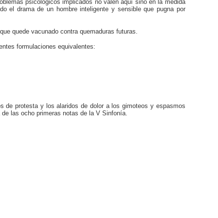
roblemas psicológicos implicados no valen aquí sino en la medida
ndo el drama de un hombre inteligente y sensible que pugna por
ir que quede vacunado contra quemaduras futuras.
ientes formulaciones equivalentes:
dos de protesta y los alaridos de dolor a los gimoteos y espasmos
de las ocho primeras notas de la V Sinfonía.