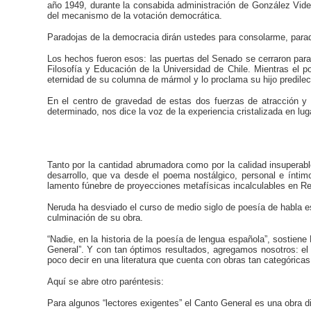
año 1949, durante la consabida administración de González Videl
del mecanismo de la votación democrática.
Paradojas de la democracia dirán ustedes para consolarme, parad
Los hechos fueron esos: las puertas del Senado se cerraron para
Filosofía y Educación de la Universidad de Chile. Mientras el 
eternidad de su columna de mármol y lo proclama su hijo predilec
En el centro de gravedad de estas dos fuerzas de atracción y r
determinado, nos dice la voz de la experiencia cristalizada en luga
Tanto por la cantidad abrumadora como por la calidad insuperab
desarrollo, que va desde el poema nostálgico, personal e íntim
lamento fúnebre de proyecciones metafísicas incalculables en Resi
Neruda ha desviado el curso de medio siglo de poesía de habla es
culminación de su obra.
“Nadie, en la historia de la poesía de lengua española”, sosti
General”. Y con tan óptimos resultados, agregamos nosotros: el
poco decir en una literatura que cuenta con obras tan categóricas
Aquí se abre otro paréntesis:
Para algunos “lectores exigentes” el Canto General es una obra di