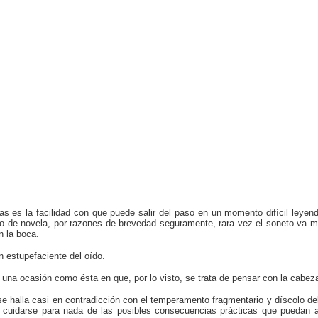
ellas es la facilidad con que puede salir del paso en un momento difícil ley
o de novela, por razones de brevedad seguramente, rara vez el soneto va má
n la boca.
n estupefaciente del oído.
una ocasión como ésta en que, por lo visto, se trata de pensar con la cabeza
se halla casi en contradicción con el temperamento fragmentario y díscolo del
 cuidarse para nada de las posibles consecuencias prácticas que puedan ac