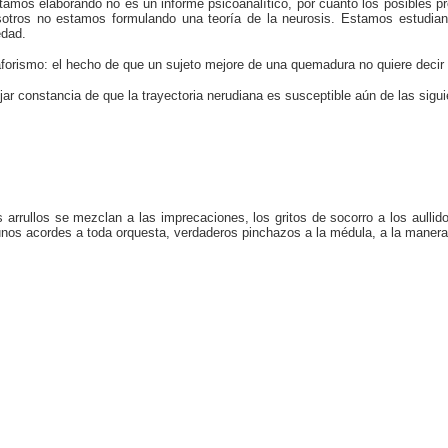
stamos elaborando no es un informe psicoanalítico, por cuanto los posibles p
sotros no estamos formulando una teoría de la neurosis. Estamos estudia
edad.
e aforismo: el hecho de que un sujeto mejore de una quemadura no quiere dec
ar constancia de que la trayectoria nerudiana es susceptible aún de las sigu
s arrullos se mezclan a las imprecaciones, los gritos de socorro a los aulli
unos acordes a toda orquesta, verdaderos pinchazos a la médula, a la manera 