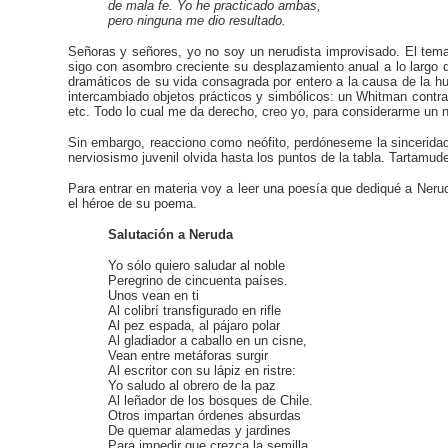
de mala fe. Yo he practicado ambas,
pero ninguna me dio resultado.
Señoras y señores, yo no soy un nerudista improvisado. El tem
sigo con asombro creciente su desplazamiento anual a lo largo 
dramáticos de su vida consagrada por entero a la causa de la hu
intercambiado objetos prácticos y simbólicos: un Whitman contra
etc. Todo lo cual me da derecho, creo yo, para considerarme un 
Sin embargo, reacciono como neófito, perdóneseme la sinceridad
nerviosismo juvenil olvida hasta los puntos de la tabla. Tartam
Para entrar en materia voy a leer una poesía que dediqué a Neruda
el héroe de su poema.
Salutación a Neruda
Yo sólo quiero saludar al noble
Peregrino de cincuenta países.
Unos vean en ti
Al colibrí transfigurado en rifle
Al pez espada, al pájaro polar
Al gladiador a caballo en un cisne,
Vean entre metáforas surgir
Al escritor con su lápiz en ristre:
Yo saludo al obrero de la paz
Al leñador de los bosques de Chile.
Otros impartan órdenes absurdas
De quemar alamedas y jardines
Para impedir que crezca la semilla