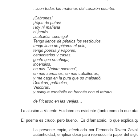
…con todas las materias del corazón escribo.
¡Cabrones!
¡Hijos de putas!
Hoy ni mañana
ni jamás
acabaréis conmigo!
Tengo llenos de pétalos los testículos,
tengo lleno de pájaros el pelo,
tengo poesía y vapores,
cementerios y casas,
gente que se ahoga,
incendios,
en mis "Veinte poemas",
en mis semanas, en mis caballerías,
y me cago en la puta que os malparió,
Derokas, patíbulos,
Vidobras,
y aunque escribáis en francés con el retrato
de Picasso en las verijas…
La alusión a Vicente Huidobro es evidente (tanto como la que at
El poema es crudo, pero bueno. Es difamatorio, lo que explica q
La presente copia, efectuada por Fernando Rivera Zavala
autenticidad, empleándose para reproducirla papel del sigl