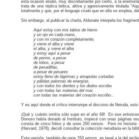
esta ocasión eludió, muy discretamente por cierto, a la enemis
trata de una réplica bélica, altiva y agresivamente titulada "
totalmente y que, por el lenguaje crudo que en ella se emplea, d
Sin embargo, al publicar la charla, Aldunate interpela los fragmen
Aquí estoy con mis labios de hierro
y un ojo en cada mano,
y con mi corazón completamente,
y viene el alba y viene
el alba, y viene el alba
y estoy aquí a pesar
de perros, a pesar
de lobos, a pesar
de pesadillas,
a pesar de pesares
estoy lleno de lágrimas y amapolas cortadas
y pálidas palomas de energías,
y con todos los dientes y los dedos escribo
y con todas las materias del mar,
con todas las materias del corazón escribo...
Y es aquí donde el crítico interrumpe el discurso de Neruda, es
¡Qué y cuánto omitía sólo supe en el año 68! En ese entonces t
Donoso había donado al Instituto, tropecé con unas páginas es
consta de cinco folios y de unos 250 versos. Pero mi historia
(Harvard, 1978), decidí consultar la colección nerudiana en la bib
Esta versión, también de unos 250 versos, es igual a la del arch