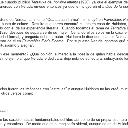
fue cuando publicó
Tentativa del hombre infinito
(1926), ya que el ejemplar de
eneroso con Neruda en-ese entonces ya que le incluyó en el
Indice de la n
torio de Neruda, la hiriente "Oda a Juan Tarrea", le incluyó en
Favorables-P
el punto de enlace. Resulta que Larrea encontró el libro en casa de Huidobro
ndo con él de su experiencia literaria. Cuando tocamos el tema de
Tentativa
L
1926, después de separarse de su mujer. Cenando ellos solos en la casa en P
ovedad formal, y pregunta sobre el autor. Huidobro le dice que el autor, Neru
mento de él en
Favorables-París-Poema
. Por supuesto Neruda ignoraba qué p
ntusiasmo y alegría".
en ese momento? ¿Qué opinión le merecía la poesía de quien había desc
simo ejemplar que Neruda le dedicara, dejó nota de su lectura, subrayando 
ción fueron las imágenes con "estrellas" y aunque Huidobro no las creó, muc
 otros versos como:
ocío...
de las características fundamentales del libro así como de su propia escritu
tas y cósmicas. De modo que esta imaginaría sideral, aunque no es de Huidobr