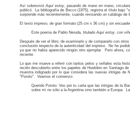
Así sobrevivió
Aquí estoy
, pasando de mano en mano, circulando
publicó. La bibliografía de Becco (1975), registra el título ba
sorprende más recientemente, cuando revisando un catálogo de lib
El texto impreso, de gran formato (25 cm x 36 cm) y sin encuadern
Este poema de Pablo Neruda, titulado
Aquí estoy
, con vi
Después de ver el libro, de examinarlo y de compararlo con otros
conclusión respecto de la autenticidad del impreso. No he podido 
ya que no había aparecido ningún otro ejemplar. Pero ahora, co
reciente.
Lo que me mueve a referir con tantos pelos y señales esta histo
recién descubierto entre los papeles de Huidobro en Santiago de 
muestra indignado por lo que considera las nuevas intrigas de 
"Poroto". Veamos el comienzo:
Querido Poroto: Veo por tu carta que las intrigas de la 
sobre mí no sólo a la Argentina sino
también a Europa. La e