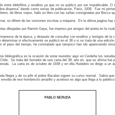
 entre bibliófilos y eruditos ya que no se publicó por ser impublicable. O 
jo "obra dispersa" dando como serías de publicación, París, 1938. Fue mi pri
rero, de libros viejos, hallo un libro con las señas consignadas por Becco 
ar, no difiere de las versiones escritas a máquina. En la última pagina hay e
ñetas dibujadas por Ramón Gaya, fue impreso por amigos del poeta en la ciuda
 impresos de la época, y después de consultar con eruditos y testigos de la 
determinar si efectivamente se publicó en el 38 o si se trata de una edición
n el paso del tiempo, he constatado que tampoco han ido apareciendo otros c
ria bibliográfica es la ocasión de estar reunidos aquí en Cerdeña los nerud
Chile. Se trata del borrador de una carta del 38, año en, que se afirma fue 
Neruda. La carta es de octubre de 1938 y en ella Huidobro se dirige a un am
Banda Negra y de su jefe el pobre Bacalao siguen su curso normal. Sabía qu
nvidia de ese hombrecito amarillo y aceitoso es algo que llega a lo patético.
PABLO NERUDA