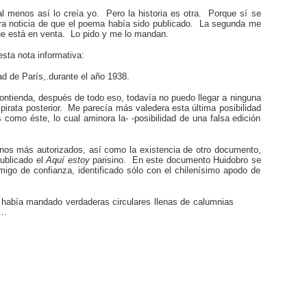
al menos así lo creía yo. Pero la historia es otra. Porque sí se
mera noticia de que el poema había sido publicado. La segunda me
que está en venta. Lo pido y me lo mandan.
sta nota informativa:
d de París,.durante el año 1938.
contienda, después de todo eso, todavía no puedo llegar a ninguna
 pirata posterior. Me parecía más valedera esta última posibilidad
omo éste, lo cual aminora la- -posibilidad de una falsa edición
ianos más autorizados, así como la existencia de otro documento,
publicado el
Aquí estoy
parisino. En este documento Huidobro se
igo de confianza, identificado sólo con el chilenísimo apodo de
e había mandado verdaderas circulares llenas de calumnias
..