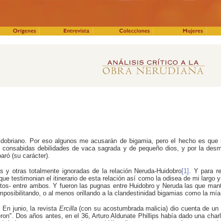
uidobriano. Por eso algunos me acusarán de bigamia, pero el hecho es que
 consabidas debilidades de vaca sagrada y de pequeño dios, y por la des
aró (su carácter).
 y otras totalmente ignoradas de la relación Neruda-Huidobro
[1]
. Y para r
ue testimonian el itinerario de esta relación así como la odisea de mi largo y
ntos- entre ambos. Y fueron las pugnas entre Huidobro y Neruda las que mant
mposibilitando, o al menos orillando a la clandestinidad bigamias como la mía
En junio, la revista
Ercilla
(con su acostumbrada malicia) dio cuenta de un 
tieron". Dos años antes, en el 36, Arturo Aldunate Phillips había dado una ch