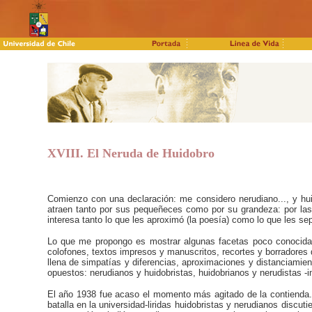
XVIII. El Neruda de Huidobro
Comienzo con una declaración: me considero nerudiano..., y h
atraen tanto por sus pequeñeces como por su grandeza: por las
interesa tanto lo que les aproximó (la poesía) como lo que les sep
Lo que me propongo es mostrar algunas facetas poco conocidas
colofones, textos impresos y
manuscritos, recortes y borradores q
llena de simpatías y diferencias, aproximaciones y distanciamie
opuestos: nerudianos y huidobristas, huidobrianos y nerudistas -i
El año 1938 fue acaso el momento más agitado de la contienda. 
batalla en la universidad-liridas huidobristas y nerudianos discu