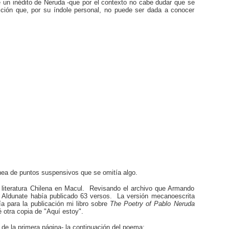
 un inédito de Neruda -que por el contexto no cabe dudar que se
sición que, por su índole personal, no puede ser dada a conocer
nea de puntos suspensivos que se omitía algo.
e literatura Chilena en Macul. Revisando el archivo que Armando
. Aldunate había publicado 63 versos. La versión mecanoescrita
a para la publicación mi libro sobre
The Poetry of Pablo Neruda
é otra copia de "Aquí estoy".
 de la primera página- la continuación del poema: