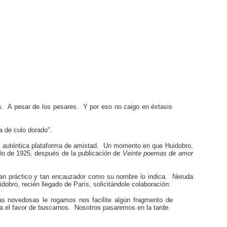
as. A pesar de los pesares. Y por eso no caigo en éxtasis
a de culo dorado".
una auténtica plataforma de amistad. Un momento en que Huidobro,
año de 1925, después de la publicación de
Veinte poemas de amor
 tan práctico y tan encauzador como su nombre lo indica. Neruda
obro, recién llegado de París, solicitándole colaboración:
s novedosas le rogamos nos facilite algún fragmento de
 el favor de buscarnos. Nosotros pasaremos en la tarde.