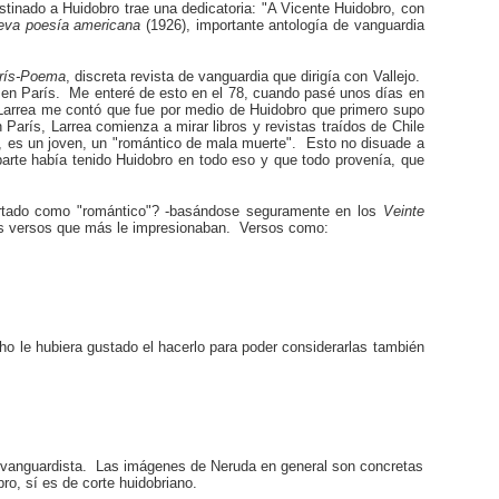
stinado a Huidobro trae una dedicatoria: "A Vicente Huidobro, con
ueva poesía americana
(1926), importante antología de vanguardia
arís-Poema
, discreta revista de vanguardia que dirigía con Vallejo.
, en París. Me enteré de esto en el 78, cuando pasé unos días en
arrea me contó que fue por medio de Huidobro que primero supo
arís, Larrea comienza a mirar libros y revistas traídos de Chile
da, es un joven, un "romántico de mala muerte". Esto no disuade a
arte había tenido Huidobro en todo eso y que todo provenía, que
artado como "romántico"? -basándose seguramente en los
Veinte
los versos que más le impresionaban. Versos como:
ho le hubiera gustado el hacerlo para poder considerarlas también
ra vanguardista. Las imágenes de Neruda en general son concretas
o, sí es de corte huidobriano.