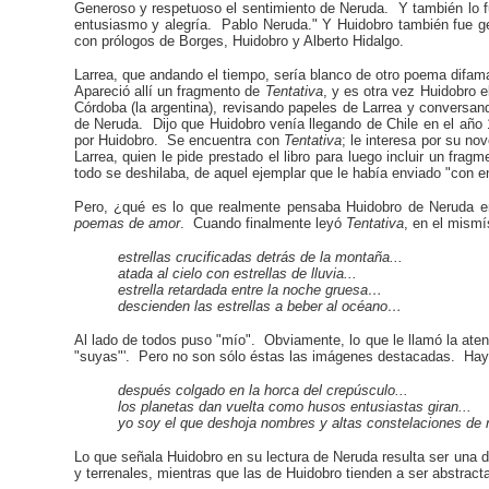
Generoso y respetuoso el sentimiento de Neruda. Y también lo 
entusiasmo y alegría. Pablo Neruda." Y Huidobro también fue g
con prólogos de Borges, Huidobro y Alberto Hidalgo.
Larrea, que andando el tiempo, sería blanco de otro poema difama
Apareció allí un fragmento de
Tentativa
, y es otra vez Huidobro 
Córdoba (la argentina), revisando papeles de Larrea y conversa
de Neruda. Dijo que Huidobro venía llegando de Chile en el año 
por Huidobro. Se encuentra con
Tentativa
; le interesa por su n
Larrea, quien le pide prestado el libro para luego incluir un frag
todo se deshilaba, de aquel ejemplar que le había enviado "con e
Pero, ¿qué es lo que realmente pensaba Huidobro de Neruda 
poemas de amor
. Cuando finalmente leyó
Tentativa
, en el mismí
estrellas crucificadas detrás de la montaña...
atada al cielo con estrellas de lluvia...
estrella retardada entre la noche gruesa…
descienden las estrellas a beber al océano…
Al lado de todos puso "mío". Obviamente, lo que le llamó la aten
"suyas"'. Pero no son sólo éstas las imágenes destacadas. Hay
después colgado en la horca del crepúsculo...
los planetas dan vuelta como husos entusiastas giran...
yo soy el que deshoja nombres y altas constelaciones de r
Lo que señala Huidobro en su lectura de Neruda resulta ser una 
y terrenales, mientras que las de Huidobro tienden a ser abstrac