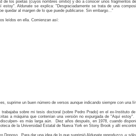
tad de los poetas (cuyos nombres omitió) y dio a conocer unos fragmentos de
Aquí estoy". Aldunate se explica: "Desgraciadamente se trata de una compo
ebe quedar al margen de lo que puede publicarse. Sin embargo...”
tos leídos en ella. Comienzan así:
to es, suprime un buen número de versos aunque indicando siempre con una lí
rabajaba sobre mi tesis doctoral (sobre Pedro Prado) en el ex-Instituto d
critas a máquina que contenían una versión no expurgada de "Aquí estoy"
 -disculpen- es más larga aún. Diez años después, en 1978, cuando disponí
lioteca de la Universidad Estatal de Nueva York en Stony Brook y allí encontr
ivo Donoso. Para dar una idea de lo que suprimió Aldunate reproduzco -y sólo