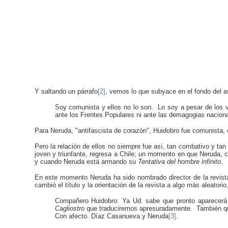
Y saltando un párrafo
[2]
, vemos lo que subyace en el fondo del a
Soy comunista y ellos no lo son. Lo soy a pesar de los v
ante los Frentes Populares ni ante las demagogias nacional
Para Neruda, "antifascista de corazón", Huidobro fue comunista,
Pero la relación de ellos no siempre fue así, tan combativo y t
joven y triunfante, regresa a Chile; un momento en que Neruda, 
y cuando Neruda está armando su
Tentativa del hombre infinito
.
En este momento Neruda ha sido nombrado director de la revista
cambió el título y la orientación de la revista a algo más aleato
Compañero Huidobro: Ya Ud. sabe que pronto aparecer
Cagliostro
que traduciremos apresuradamente. También qui
Con afecto. Díaz Casanueva y
Neruda
[3]
.