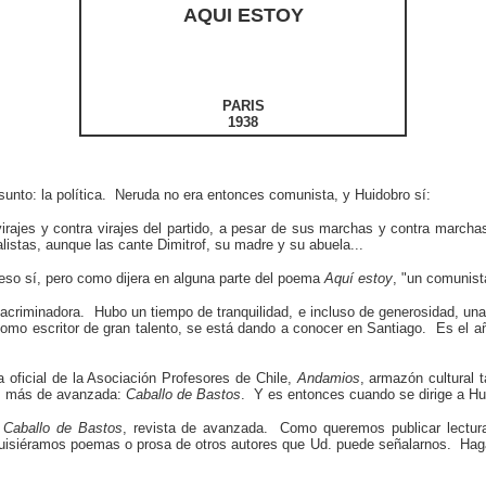
AQUI ESTOY
PARIS
1938
sunto: la política. Neruda no era entonces comunista, y Huidobro sí:
irajes y contra virajes del partido, a pesar de sus marchas y contra march
istas, aunque las cante Dimitrof, su madre y su abuela...
 eso sí, pero como dijera en alguna parte del poema
Aquí estoy
, "un comunist
an acriminadora. Hubo un tiempo de tranquilidad, e incluso de generosidad, 
como escritor de gran talento, se está dando a conocer en Santiago. Es el 
 oficial de la Asociación Profesores de Chile,
Andamios
, armazón cultural
rio, más de avanzada:
Caballo de Bastos
. Y es entonces cuando se dirige a Huid
á
Caballo de Bastos
, revista de avanzada. Como queremos publicar lectura
siéramos poemas o prosa de otros autores que Ud. puede señalarnos. Haga