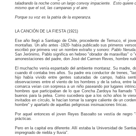
taladrando la noche como un largo convoy impaciente. Esto quiere dec
mismo que el sol, las campanas y el aire.
Porque su voz es la patria de la esperanza.
LA CANCIÓN DE LA FIESTA (1921)
Ese año llegó a Santiago de Chile, procedente de Temuco, el joven
montañas. Un año antes -1920- había publicado sus primeros versos
escribió por primera vez un nombre extraño y sonoro:
Pablo Neruda
San Jerónimo, Pablo significa en hebreo "obrador de maravillas" o 
amonestaciones del padre, don José del Carmen Reves, hombre rudo y 
El muchacho venía espantado del ambiente montaraz. Su madre, 
cuando él contaba tres años. Su padre era conductor de trenes, "las
hijo había vivido entre gentes saturadas de campo, había sent
observaciones entre el viento de los hombres y de la selva, entre la 
comarca veían con sorpresa a un niño paseando por lugares intrinc
hombres que participaban de lo que Concha Zardoya ha llamado "la 
buenos para la pelea. Como sucediera que a los ocho años le viesen i
invitados en círculo, le hacían tomar la sangre caliente de un cord
hombre" y apartarlo de aquellas peligrosas insinuaciones líricas.
Por aquel entonces el joven Reyes Basoalto se vestía de negro "c
prácticas.
Pero en la capital era diferente. Allí estaba la Universidad de Sant
impregnado de niebla y lluvia".