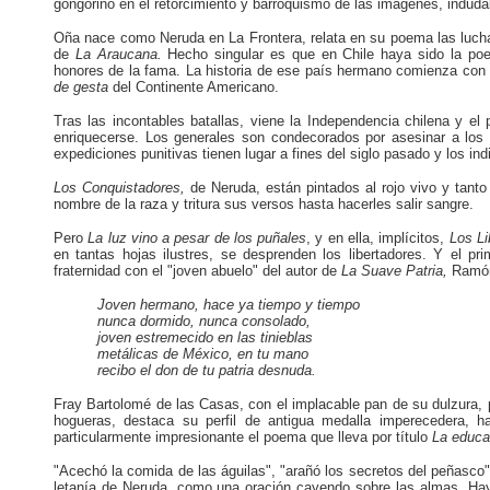
gongorino en el retorcimiento y barroquismo de las imágenes, induda
Oña nace como Neruda en La Frontera, relata en su poema las lucha
de
La Araucana.
Hecho singular es que en Chile haya sido la po
honores de la fama. La historia de ese país hermano comienza co
de gesta
del Continente Americano.
Tras las incontables batallas, viene la Independencia chilena y e
enriquecerse. Los generales son condecorados por asesinar a los
expediciones punitivas tienen lugar a fines del siglo pasado y los indi
Los Conquistadores,
de Neruda, están pintados al rojo vivo y tan
nombre de la raza y tritura sus versos hasta hacerles salir sangre.
Pero
La luz vino a
pesar de los puñales
,
y en ella, implícitos,
Los Li
en tantas hojas ilustres, se desprenden los libertadores. Y el p
fraternidad con el "joven abuelo" del autor de
La Suave Patria,
Ramón
Joven hermano, hace ya tiempo y tiempo
nunca dormido, nunca consolado,
joven estremecido en las tinieblas
metálicas de México, en tu mano
recibo el don de tu patria desnuda.
Fray Bartolomé de las Casas, con el implacable pan de su dulzura, p
hogueras, destaca su perfil de antigua medalla imperecedera, 
particularmente impresionante el poema que lleva por título
La educa
"Acechó la comida de las águilas", "arañó los secretos del peñasco",
letanía de Neruda, como una oración cayendo sobre las almas. Hay 