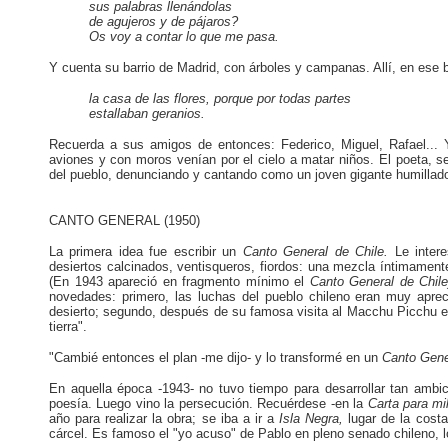
sus palabras llenándolas
de agujeros y de pájaros?
Os voy a contar lo que me pasa.
Y cuenta su barrio de Madrid, con árboles y campanas. Allí, en ese b
la casa de las flores, porque por todas partes
estallaban geranios.
Recuerda a sus amigos de entonces: Federico, Miguel, Rafael... 
aviones y con moros venían por el cielo a matar niños. El poeta, s
del pueblo, denunciando y cantando como un joven gigante humillad
CANTO GENERAL (1950)
La primera idea fue escribir un
Canto General de Chile.
Le inter
desiertos calcinados, ventisqueros, fiordos: una mezcla íntimamen
(En 1943 apareció en fragmento mínimo el
Canto General de Chil
novedades: primero, las luchas del pueblo chileno eran muy aprec
desierto; segundo, después de su famosa visita al Macchu Picchu en
tierra".
"Cambié entonces el plan -me dijo- y lo transformé en un
Canto Gen
En aquella época -1943- no tuvo tiempo para desarrollar tan ambici
poesía. Luego vino la persecución. Recuérdese -en la
Carta para m
año para realizar la obra; se iba a ir a
Isla Negra,
lugar de la costa
cárcel. Es famoso el "yo acuso" de Pablo en pleno senado chileno, 