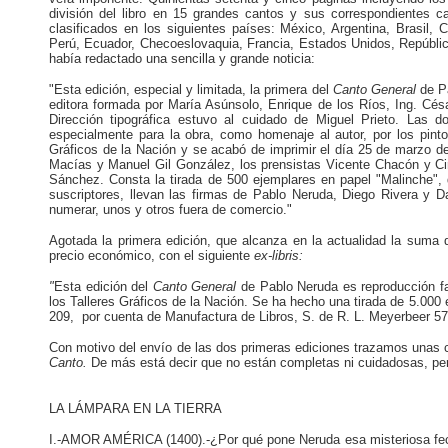
división del libro en 15 grandes cantos y sus correspondientes ca
clasificados en los siguientes países: México, Argentina, Brasil
Perú, Ecuador, Checoeslovaquia, Francia, Estados Unidos, República
había redactado una sencilla y grande noticia:
"Esta edición, especial y limitada, la primera del
Canto General
de P
editora formada por María Asúnsolo, Enrique de los Ríos, Ing. Cé
Dirección tipográfica estuvo al cuidado de Miguel Prieto. Las d
especialmente para la obra, como homenaje al autor, por los pinto
Gráficos de la Nación y se acabó de imprimir el día 25 de marzo de 
Macías y Manuel Gil González, los prensistas Vicente Chacón y Ciri
Sánchez. Consta la tirada de 500 ejemplares en papel "Malinche", 
suscriptores, llevan las firmas de Pablo Neruda, Diego Rivera y D
numerar, unos y
otros fuera de comercio."
Agotada la primera edición, que
alcanza en la actualidad la suma
precio económico, con el siguiente
ex-libris:
"
Esta edición del
Canto General
de Pablo Neruda es reproducción fac
los Talleres Gráficos de la Nación. Se ha hecho una tirada de 5.000 e
209, por cuenta de Manufactura de Libros, S. de R. L. Meyerbeer 57
Con motivo del envío de las dos primeras ediciones trazamos unas 
Canto.
De más está decir que no están completas ni cuidadosas, per
LA LÁMPARA EN LA TIERRA
I.-AMOR AMÉRICA (1400).-¿Por qué pone Neruda esa misteriosa fech