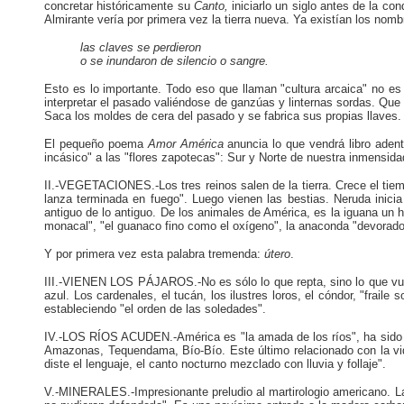
concretar históricamente su
Canto,
iniciarlo un siglo antes de la co
Almirante vería por primera vez la tierra nueva. Ya existían los nom
las claves se perdieron
o se inundaron de silencio o sangre.
Esto es lo importante. Todo eso que llaman "cultura arcaica" no es
interpretar el pasado valiéndose de ganzúas y linternas sordas. Que l
Saca los moldes de cera del pasado y se fabrica sus propias llaves.
El pequeño poema
Amor América
anuncia lo que vendrá libro aden
incásico" a las "flores zapotecas": Sur y Norte de nuestra inmensida
II.-VEGETACIONES.-Los tres reinos salen de la tierra. Crece el tie
lanza terminada en fuego". Luego vienen las bestias. Neruda inicia
antiguo de lo antiguo. De los animales de América, es la iguana un 
monacal", "el guanaco fino como el oxígeno", la anaconda "devorador
Y por primera vez esta palabra tremenda:
útero
.
III.-VIENEN LOS PÁJAROS.-No es sólo lo que repta, sino lo que vue
azul. Los cardenales, el tucán, los ilustres loros, el cóndor, "fraile so
estableciendo "el orden de las soledades".
IV.-LOS RÍOS ACUDEN.-América es "la amada de los ríos", ha sido "tat
Amazonas, Tequendama, Bío-Bío. Este último relacionado con la vid
diste el lenguaje, el canto nocturno mezclado con lluvia y follaje".
V.-MINERALES.-Impresionante preludio al martirologio americano. La