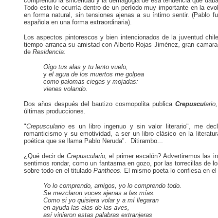
comprendió la sinceridad y la demagogia de esa tendencia que daba, 
Todo esto le ocurría dentro de un período muy importante en la e
en forma natural, sin tensiones ajenas a su íntimo sentir. (Pablo f
española en una forma extraordinaria).
Los aspectos pintorescos y bien intencionados de la juventud chi
tiempo arranca su amistad con Alberto Rojas Jiménez, gran camarada
de
Residencia:
Oigo tus alas y tu lento vuelo,
y
el agua de los muertos me golpea
como palomas ciegas y mojadas:
vienes volando.
Dos años después del bautizo cosmopolita publica
Crepuscu
lario
últimas producciones.
"
Crepusculario
es un libro ingenuo y sin valor literario", me
dec
romanticismo y su emotividad, a ser un libro clásico en la literatu
poética que se llama Pablo Neruda". Ditirambo...
¿Qué decir de
Crepusculario,
el primer escalón? Advertiremos las i
sentimos rondar, como un fantasma en gozo, por las torrecillas de lo
sobre todo en el titulado
Pantheos.
El mismo poeta lo confiesa en 
Yo lo comprendo, amigos, yo lo comprendo todo.
Se mezclaron voces ajenas a las mías.
Como si yo quisiera volar y a
mí
llegaran
en ayuda las alas de las aves,
así vinieron estas palabras extranjeras