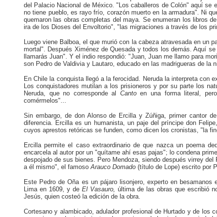
del Palacio Nacional de México. "Los caballeros de Colón" aquí se 
no tiene pueblo, es rayo frío, corazón muerto en la armadura". Ni 
quemaron las obras completas del maya. Se enumeran los libros de esa 
ira de los Dioses del Envoltorio", "las migraciones a través de los pr
Luego viene Balboa, el que murió con la cabeza atravesada en un pa
mortal". Después Ximénez de Quesada y todos los demás. Aquí se asi
llamarás Juan". Y el indio respondió: "Juan, Juan me llamo para mori
son Pedro de Valdivia y Lautaro, educado en las madrigueras de la n
En Chile la conquista llegó a la ferocidad. Neruda la interpreta con e
Los conquistadores mutilan a los prisioneros y por su parte los na
Neruda, que no corresponde al
Canto
en una forma literal, pe
comérmelos"...
Sin embargo, de don Alonso de Ercilla y Zúñiga, primer cantor 
diferencia. Ercilla es un humanista, un paje del príncipe don Feli
cuyos aprestos retóricas se funden, como dicen los cronistas, "la finez
Ercilla permite el caso extraordinario de que nazca un poema d
encarcela al autor por un "quítame ahí esas pajas"; lo condena pri
despojado de sus bienes. Pero Mendoza, siendo después virrey del P
a él mismo", el famoso
Arauco Domado
(título de Lope) escrito por 
Este Pedro de Oña es un pájaro lisonjero, experto en besamanos e
Lima en 1609, y de
El Vasauro,
última de las obras que escribió 
Jesús, quien costeó la edición de la obra.
Cortesano y alambicado, adulador profesional de Hurtado y de los 