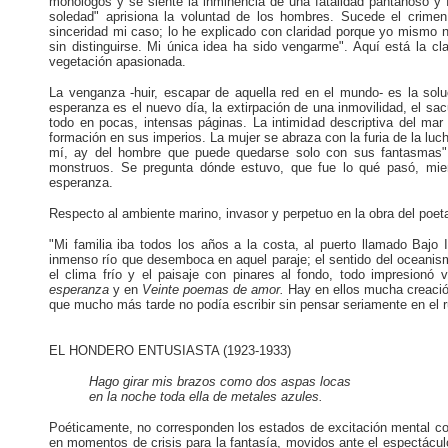
monólogos y se siente la inminencia de una fatalidad pantanoso y f
soledad" aprisiona la voluntad de los hombres. Sucede el crimen
sinceridad mi caso; lo he explicado con claridad porque yo mismo
sin distinguirse. Mi única idea ha sido vengarme". Aquí está la cl
vegetación apasionada.
La venganza -huir, escapar de aquella red en el mundo- es la soluc
esperanza es el nuevo día, la extirpación de una inmovilidad, el sa
todo en pocas, intensas páginas. La intimidad descriptiva del mar
formación en sus imperios. La mujer se abraza con la furia de la luc
mí, ay del hombre que puede quedarse solo con sus fantasmas", 
monstruos. Se pregunta dónde estuvo, que fue lo qué pasó, mient
esperanza.
Respecto al ambiente marino, invasor y perpetuo en la obra del poeta
"Mi familia iba todos los años a la costa, al puerto llamado Bajo
inmenso río que desemboca en aquel paraje; el sentido del oceanismo
el clima frío y el paisaje con pinares al fondo, todo impresionó
esperanza
y en
Veinte poemas de amor.
Hay en ellos mucha creació
que mucho más tarde no podía escribir sin pensar seriamente en el ru
EL HONDERO ENTUSIASTA (1923-1933)
Hago girar mis brazos como dos aspas locas
en
la noche toda ella de metales azules.
Poéticamente, no corresponden los estados de excitación mental con
en momentos de crisis para la fantasía, movidos ante el espectácul