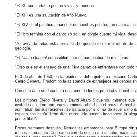
"El XII son cartas a poetas vivos -y muertos.
"El XIII es una salutación de Año Nuevo.
"El XIV es el pacífico amanecer de nuestros puertos: un canto a las isl
"El libro termina con el canto
Yo soy
,
en donde cuento mi vida, desde
"A través de todas estas visiones he querido realizar el retrato de
geología.
"
El
Canto General
es posiblemente el más poético de mis libros.
"Creo que es el ensayo de una lírica capaz de enfrentarse con todo 
El 3 de abril de 1950, en la residencia del arquitecto mexicano Carlo
Canto General.
Predominó la asistencia de extranjeros residentes e
Con este acto se daba fin a una serie de lentos preparativos editori
Los pintores Diego Rivera y David Alfaro Siqueiros, mismos que ha
invitados salieron con una voluminosa obra bajo el brazo. Al recibir
admiraban las ilustraciones, se saltaba por encima de aquella mont
esposa nos había dicho días atrás: "No pueden imaginarse la aleg
primer libro".
Pocas semanas después, Neruda se embarcaba para Europa sin reci
menos interesante. Con excepción de quien esto escribe, nadie se o