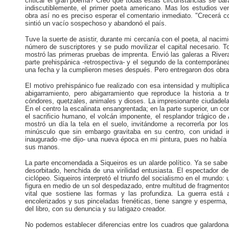
criticar el gran poema? Creo que todas estas circunstancias se bar
indiscutiblemente, el primer poeta americano. Mas los estudios v
obra así no es preciso esperar el comentario inmediato. "Crecerá 
sintió un vacío sospechoso y abandonó el país.
Tuve la suerte de asistir, durante mi cercanía con el poeta, al naci
número de suscriptores y se pudo movilizar el capital necesario. T
mostró las primeras pruebas de imprenta. Envió las galeras a River
parte prehispánica -retrospectiva- y el segundo de la contemporáne
una fecha y la cumplieron meses después. Pero entregaron dos obr
El motivo prehispánico fue realizado con esa intensidad y multipl
abigarramiento, pero abigarramiento que reproduce la historia a t
cóndores, quetzales, animales y dioses. La impresionante ciudadela
En el centro la escalinata ensangrentada; en la parte superior, un con
el sacrificio humano, el volcán imponente, el resplandor trágico de
mostró un día la tela en el suelo, invitándome a recorrerla por lo
minúsculo que sin embargo gravitaba en su centro, con unidad i
inaugurado -me dijo- una nueva época en mi pintura, pues no había 
sus manos.
La parte encomendada a Siqueiros es un alarde político. Ya se sabe
desorbitado, henchida de una virilidad entusiasta. El espectador d
ciclópeo. Siqueiros interpretó el triunfo del socialismo en el mundo:
figura en medio de un sol despedazado, entre multitud de fragmentos
vital que sostiene las formas y las profundiza. La guerra está 
encolerizados y sus pinceladas frenéticas, tiene sangre y esperma,
del libro, con su denuncia y su latigazo creador.
No podemos establecer diferencias entre los cuadros que galardon