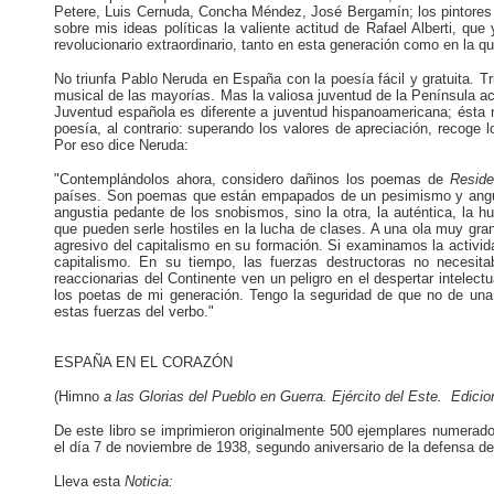
Petere, Luis Cernuda, Concha Méndez, José Bergamín; los pintores R
sobre mis ideas políticas la valiente actitud de Rafael Alberti, que
revolucionario extraordinario, tanto en esta generación como en la 
No triunfa Pablo Neruda en España con la poesía fácil y gratuita. Tr
musical de las mayorías. Mas la valiosa juventud de la Península ac
Juventud española es diferente a juventud hispanoamericana; ésta no
poesía, al contrario: superando los valores de apreciación, recoge 
Por eso dice Neruda:
"Contemplándolos ahora, considero dañinos los poemas de
Reside
países. Son poemas que están empapados de un pesimismo y angusti
angustia pedante de los snobismos, sino la otra, la auténtica, la 
que pueden serle hostiles en la lucha de clases. A una ola muy gra
agresivo del capitalismo en su formación. Si examinamos la activi
capitalismo. En su tiempo, las fuerzas destructoras no necesit
reaccionarias del Continente ven un peligro en el despertar intelect
los poetas de mi generación. Tengo la seguridad de que no de una 
estas fuerzas del verbo."
ESPAÑA EN EL CORAZÓN
(Himno
a las Glorias del Pueblo en Guerra.
Ejército del Este. Edicio
De este libro se imprimieron originalmente 500 ejemplares numerados
el día 7 de noviembre de 1938, segundo aniversario de la defensa d
Lleva esta
Noticia: