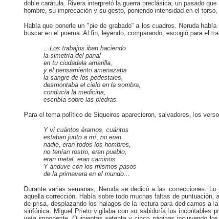
doble carátula. Rivera interpretó la guerra preclásica, un pasado que
hombre, su imprecación y su gesto, poniendo intensidad en el torso,
Había que ponerle un "pie de grabado" a los cuadros. Neruda había
buscar en el poema. Al fin, leyendo, comparando, escogió para el tr
…
Los trabajos iban haciendo
la
simetría del
panal
en tu ciudadela amarilla,
y el pensamiento amenazaba
la sangre de los pedestales,
desmontaba el cielo en la sombra,
conducía la medicina,
escribía sobre las piedras.
Para el tema político de Siqueiros aparecieron, salvadores, los verso
Y vi cuántos éramos, cuántos
estaban junto a mí
,
no eran
nadie, eran todos los hombres,
no tenían rostro, eran pueblo,
eran metal, eran caminos.
Y anduve con los mismos pasos
de la primavera en el mundo
...
Durante varias semanas, Neruda se dedicó a las correcciones. Lo
aquella corrección. Había sobre todo muchas faltas de puntuación, 
de prisa, desplazando los halagos de la lectura para dedicarnos a la t
sinfónica. Miguel Prieto vigilaba con su sabiduría los incontables 
veía imponente. Quinientas setenta y cinco páginas incluyendo los