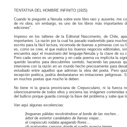
TENTATIVA DEL HOMBRE INFINITO (1925)
Cuando le pregunté a Neruda sobre este libro raro y ausente, me co
de mi obra; sin embargo, es uno de los libros más importantes 
ediciones".
Impreso en los talleres de la Editorial Nascimento, de Chile, a
importantes. La razón por la cual ha pasado inadvertido para mucho
escrito para la fácil lectura, incomoda de buenas a primeras con
su f
es, como se cree, el que realiza los buenos negocios editoriales, sin
encuentra aquí el muestrario del lenguaje-Neruda y la clave de su c
Pero cada verso es un poema y en cada poema va implícita la signif
querido lavarlos para descubrirles sentido, haciendo las pausas q
interviene con la razón en un mundo hecho precisamente para desa
estudiado entre aquellos que admiran la obra del poeta. Pero qu
recepción poética, podría desbaratarse en imitaciones peligrosas. Si
en muchos poetas que mucho le deben.
No tiene ni la gracia provinciana de
Crepusculario,
ni la fuerza 
silenciosamente de todos ellos y encierra las imágenes contenidas en
del bullicio porque guarda consigo la llave del problema y sabe que la g
Van aquí algunas excelencias:
|
hogueras pálidas revolviéndose al borde de las noches
...
árbol de estertor candelabro de llamas viejas
...
el crepúsculo rodaba apagando flores…
oh matorrales crespos donde el sueño avanza trenes..
.