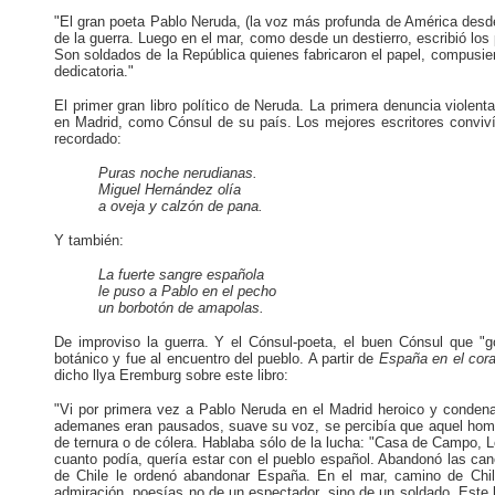
"El gran poeta Pablo Neruda, (la voz más profunda de América desd
de la guerra. Luego en el mar, como desde un destierro, escribió los
Son soldados de la República quienes fabricaron el papel, compusie
dedicatoria."
El primer gran libro político de Neruda. La primera denuncia violen
en Madrid, como Cónsul de su país. Los mejores escritores conviví
recordado:
Puras noche nerudianas.
Miguel Hernández olía
a oveja y calzón de pana.
Y también:
La fuerte sangre española
le puso a Pablo en el pecho
un
borbotón de amapolas.
De improviso la guerra. Y el Cónsul-poeta, el buen Cónsul que "g
botánico y fue al encuentro del pueblo. A partir de
España en el cor
dicho llya Eremburg sobre este libro:
"Vi por primera vez a Pablo Neruda en el Madrid heroico y condena
ademanes eran pausados, suave su voz, se percibía que aquel hombr
de ternura o de cólera. Hablaba sólo de la lucha: "Casa de Campo, L
cuanto podía, quería estar con el pueblo español. Abandonó las canci
de Chile le ordenó abandonar España. En el mar, camino de Chile
admiración, poesías no de un espectador, sino de un soldado. Este li