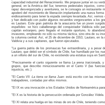
capacidad industrial del Renacimiento. Me propuse juntar en su verd
general, en la América del Sur, tenemos pedestales injustos, como
rapaz desvergonzada y aventurera, se le consagra un restaurante 
apoderó del movimiento de liberación implantando una nueva forma
endiosamiento para tener la espada siempre levantada. Así, vemos có
y han dedicado con pudor algunos recuerdos vergonzantes a los gra
es Lautaro. Este gran patriota de la araucanía fue un joven surgido
españoles: se hizo caballerango del conquistador Valdivia sólo p
capitán extranjero, pero llegado el instante oportuno, lo abandon
invasores, empleando no sólo su misma táctica, sino otra
de su inv
la columna central. Así, el 25 de diciembre de 1553, Lautaro, en la
Valdivia y a sus capitanes, que fueron ejecutados.
"La guerra patria de los promaucas fue extraordinaria, y a pesar 
Lautaro, que debió ser el símbolo de Chile, fue humillado por los 
a un villorio del sur de Chile, no existiendo una estatua suya en Sa
"Precisamente el canto siguiente se llama
La arena traicionada,
y
grupos, que describo minuciosamente en el Canto V (las fuerzas r
injusticia, etc.).
"El Canto VII
-La tierra se llama Juan
- está escrito con las misma
trabajadores, contadas por ellos mismos.
"El IX es una invocación a los Estados Unidos de Norteamérica para
"El X es la historia de la persecución ordenada por González Videla.
"El XI relata una huelga en las minas de oro de Chile, teniendo com