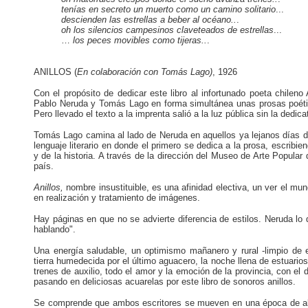
tenías en secreto un
muerto
como un camino solitario
...
descienden las estrellas a beber al océano..
.
oh los silencios campesinos claveteados de estrellas
...
…
los peces movibles como tijeras..
.
ANILLOS (
En
colaboración con Tomás Lago)
,
1926
Con el propósito de dedicar este libro al infortunado poeta chileno
Pablo Neruda y Tomás Lago en forma simultánea unas prosas poéti
Pero llevado el texto a la imprenta salió a la luz pública sin la dedi
Tomás Lago camina al lado de Neruda en aquellos ya lejanos días de
lenguaje literario en donde el primero se dedica a la prosa, escribie
y de la historia. A través de la dirección del Museo de Arte Popular
país.
Anillos,
nombre insustituible, es una afinidad electiva, un ver el mu
en realización y tratamiento de imágenes.
Hay páginas en que no se advierte diferencia de estilos. Neruda lo
hablando".
Una energía saludable, un optimismo mañanero y rural -limpio de 
tierra humedecida por el último aguacero, la noche llena de estuarios 
trenes de auxilio, todo el amor y la emoción de la provincia, con e
pasando en deliciosas acuarelas por este libro de sonoros anillos.
Se comprende que ambos escritores se mueven en una época de abso