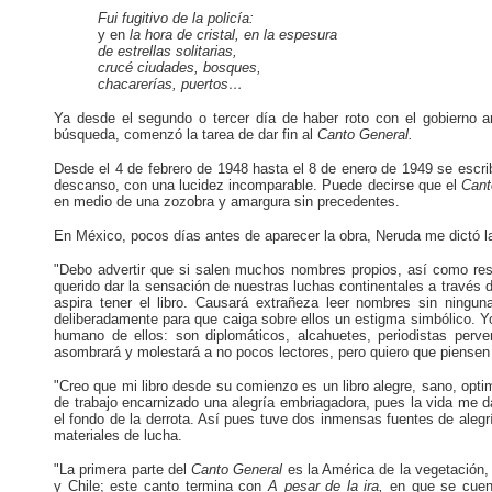
Fui fugitivo de la policía:
y en
la hora de cristal, en la espesura
de estrellas solitarias,
crucé ciudades, bosques,
chacarerías, puertos…
Ya desde el segundo o tercer día de haber roto con el gobierno a
búsqueda, comenzó la tarea de dar fin al
Canto General.
Desde el 4 de febrero de 1948 hasta el 8 de enero de 1949 se escribi
descanso, con una lucidez incomparable. Puede decirse que el
Cant
en medio de una zozobra y amargura sin precedentes.
En México, pocos días antes de aparecer la obra, Neruda me dictó la
"Debo advertir que si salen muchos nombres propios, así como rese
querido dar la sensación de nuestras luchas continentales a través
aspira tener el libro. Causará extrañeza leer nombres sin ningu
deliberadamente para que caiga sobre ellos un estigma simbólico. Yo
humano de ellos: son diplomáticos, alcahuetes, periodistas perv
asombrará y molestará a no
pocos
lectores, pero quiero que piensen
"Creo que mi libro desde su comienzo es un libro alegre, sano, optim
de trabajo encarnizado una alegría embriagadora, pues la vida me 
el fondo de la derrota. Así pues tuve dos inmensas fuentes de alegría:
materiales de lucha.
"La primera parte del
Canto General
es la América de la vegetación,
y Chile; este canto termina con
A
pesar de la ira,
en que se cuen