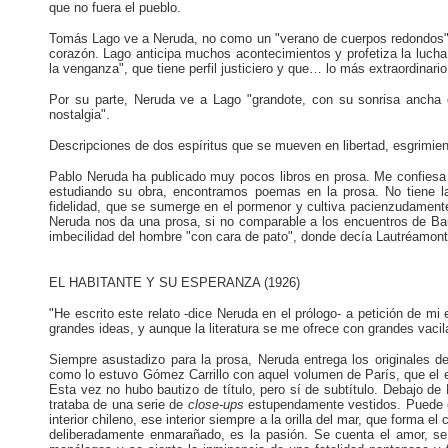
que no fuera el pueblo.
Tomás Lago ve a Neruda, no como un "verano de cuerpos redondos",
corazón. Lago anticipa muchos acontecimientos y profetiza la lucha d
la venganza", que tiene perfil justiciero y que… lo más extraordinario
Por su parte, Neruda ve a Lago "grandote, con su sonrisa ancha
nostalgia".
Descripciones de dos espíritus que se mueven en libertad, esgrimiend
Pablo Neruda ha publicado muy pocos libros en prosa. Me confiesa 
estudiando su obra, encontramos poemas en la prosa. No tiene la
fidelidad, que se sumerge en el pormenor y cultiva pacienzudamente 
Neruda nos da una prosa, si no comparable a los encuentros de Baud
imbecilidad del hombre "con cara de pato", donde decía Lautréamont
EL HABITANTE Y SU ESPERANZA (1926)
"He escrito este relato -dice Neruda en el prólogo- a petición de mi
grandes ideas, y aunque la literatura se me ofrece con grandes vacila
Siempre asustadizo para la prosa, Neruda entrega los originales de
como lo estuvo Gómez Carrillo con aquel volumen de París, que el ed
Esta vez
no hubo bautizo de título, pero sí de subtítulo. Debajo de
trataba de una serie de
close-ups
estupendamente vestidos. Puede c
interior chileno, ese interior siempre a la orilla del mar, que forma 
deliberadamente enmarañado, es la pasión. Se cuenta el amor, se