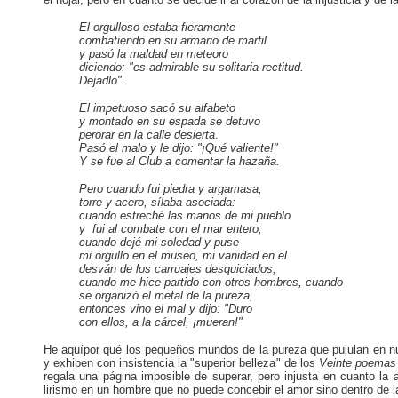
El orgulloso estaba fieramente
combatiendo en su armario de marfil
y pasó la maldad en meteoro
diciendo: "es admirable su solitaria rectitud.
Dejadlo".
El impetuoso sacó su alfabeto
y montado en su espada se detuvo
perorar
en
la
calle
desierta
.
Pasó el malo
y
le dijo: "¡Qué valiente!"
Y se fue al Club a comentar la hazaña.
Pero cuando fui piedra y argamasa,
torre y acero, sílaba asociada:
cuando estreché las manos de mi pueblo
y
fui al combate con el mar entero;
cuando dejé mi soledad y puse
mi
orgullo en el museo, mi vanidad en el
desván de los carruajes desquiciados,
cuando me hice partido con otros hombres, cuando
se organizó el metal de la pureza,
entonces vino el mal
y
dijo: "Duro
con ellos, a la cárcel, ¡mueran!"
He aquípor qué los pequeños mundos de la pureza que pululan en nu
y exhiben con insistencia la "superior belleza" de los
Veinte poemas
regala una página imposible de superar, pero injusta en cuanto la 
lirismo en un hombre que no puede concebir el amor sino dentro de la 