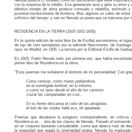
Neruda publica
El hondero
como un documento que tiene importancia 
con la sorpresa de lo inédito. Esa generación ama y grita su amor y m
idéntico estado de alma produce consuelo y rebeldía, estímulo y 
juventud revolucionaria de América. Mas algunos se valen de estas 
sofístico del tiempo- y ven en Neruda un poeta que se traiciona por 
RESIDENCIA EN LA TIERRA (1925-1931-1935)
En la quinta edición de este libro (la de Ercilla) encontramos el si
de lujo de cien ejemplares por la editorial Nascimento, de Santiago
raya,
en Madrid, en 1935. La tercera por la
Editorial Ercilla
de Santia
En 1925, Pablo Neruda notó, por primera vez, que había encontrad
primer libro de
Residencia en la tierra.
"Esos poemas me señalaron el dominio de mi personalidad. Con gran s
Como cenizas, como mares poblándose,
en la sumergida lentitud, en lo informe,
o como se oyen desde el alto de los caminos
cruzar las campanadas en cruz
...
En
tu frente descansa el color de las amapolas,
el luto de las viudas halla eco, oh apiadada
...
Poemas que desataron la exégesis correspondiente, en críticos d
Residencia
es… otra de las claves de Neruda. Pasado el estruendo
en un conjunto bastante considerable -como que abarca más de diez a
la seguridad que regala la originalidad propia. Neruda ha madurado