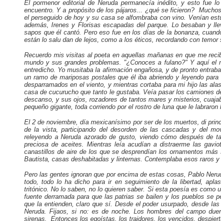
El pormenor editorial de Neruda permanecía inédito, y esto fue lo
encuentro. Y a propósito de los pájaros... ¿qué se ficieron? Mucho
el perseguido de hoy y su casa se alfombraba con vino. Venían estud
además, Irenes y Florisas escapadas del parque. Lo besaban y ll
sapos que él cantó. Pero eso fue en los días de la bonanza, cuando
están lo salu dan de lejos, como a los éticos, recordando con temo
Recuerdo mis visitas al poeta en aquellas mañanas en que me recib
mundo y sus grandes problemas. "¿Conoces a fulano?" Y aquí el 
entredicho. Yo musitaba la afirmación engañosa, y de pronto entra
un ramo de mariposas postales que él iba abriendo y leyendo para 
desparramados en el viento, y mientras cortaba para mi hijo las al
casa de cucurucho que tanto le gustaba. Veía pasar los camiones de 
descanso, y sus ojos, rozadores de tantos mares y misterios, cuajaba
pequeño gigante, toda corriendo por el rostro de luna que le labraron 
El 2 de noviembre, día mexicanísimo por ser de los muertos, di princ
de la vista, participando del desorden de las cascadas y del mo
releyendo a Neruda azorado de gusto, viendo cómo después de tan
preciosa de aceites. Mientras leía acudían a distraerme las gav
canastillos de aire de los que se desprendían los ornamentos más
Bautista, casas deshabitadas y linternas. Contemplaba esos raros y
Pero las gentes ignoran que por encima de estas cosas, Pablo Neruda
todo, todo lo ha dicho para ir en seguimiento de la libertad, apl
tritónico. No lo saben, no lo quieren saber. Si esta poesía es como
fuente derramada para que las patrias se bailen y los pueblos se 
que la entienden, claro que sí. Desde el poder usurpado, desde las
Neruda. Fijaos, si no: es de noche. Los hombres del campo due
sirenas. Entonces los egoístas, los traidores, los vencidos, despie