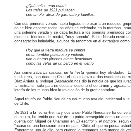
¿Qué calles eran esas?
Los trajes de 1921 pululaban
con un olor atroz de gas, café y ladrillos.
Con sus primeros versos había logrado interesar a un reducido grup
no se hizo esperar: todos los años se celebraba en la metrópoli arau
una solemne velada y se daba lectura a los poemas premiados con e
dicen los técnicos del recital, "muy sonado". Pablo Neruda envió 
consagración indudable, algunos de renombre en el extranjero com
Hoy que la tierra madura se cimbra
en
un temblor polvoroso y violento
van nuestras jóvenes almas henchidas
como las velas de un barco en el viento.
Así comenzaba
La canción de la fiesta
-poema hoy olvidado-. Lo
mediocres, han dado en Chile el espaldarazo a dos escritores de n
Díaz Arrieta al prologar
Desolación
nos dio la noticia de que los ju
-
in
extremis-
sólo para no declarar desierto el certamen y aguada la 
lotería de las musas hizo la revelación de la gran cantadora.
Aquel triunfo de Pablo Neruda causó mucho revuelo intelectual y la at
de Chile.
De 1921 a la fecha -treinta y dos años- Pablo Neruda se ha convert
el insulto, ha tenido que huir de su patria perseguido como un crimin
cuenta don Miguel de Unamuno en
El escritor y el hombre,
según e
"acaso es una bendición para mi país, Chile, el que no pueda ostenta
Esperamos uno -le dijo- pero cuando lo tengamos será grande de ver