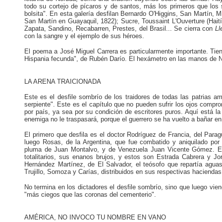
todo su cortejo de pícaros y de santos, más los primeros que los 
bolsita". En esta galería desfilan Bernardo O'Higgins, San Martín, 
San Martín en Guayaquil, 1822); Sucre, Toussaint L'Ouverture (Hait
Zapata, Sandino, Recabarren, Prestes, del Brasil... Se cierra con
Ll
con la sangre y el ejemplo de sus héroes.
El poema a José Miguel Carrera es particularmente importante. Ti
Hispania fecunda", de Rubén Darío. El hexámetro en las manos de N
LA ARENA TRAICIONADA
Este es el desfile sombrío de los traidores de todas las patrias 
serpiente". Este es el capítulo que no pueden sufrir los ojos comp
por país, ya sea por su condición de escritores puros. Aquí está l
enemiga no le traspasará, porque el guerrero se ha vuelto a bañar en
El primero que desfila es el doctor Rodríguez de Francia, del Para
luego Rosas, de la Argentina, que fue combatido y aniquilado po
pluma de Juan Montalvo, y de Venezuela Juan Vicente Gómez. Est
totalitarios, sus enanos brujos, y estos son Estrada Cabrera y J
Hernández Martínez, de El Salvador, el teósofo que repartía aguas
Trujillo, Somoza y Carías, distribuidos en sus respectivas haciendas
No termina en los dictadores el desfile sombrío, sino que luego vien
"más ciegos que las coronas del cementerio".
AMÉRICA, NO INVOCO TU NOMBRE EN VANO