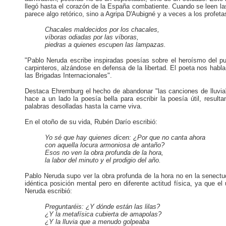
llegó hasta el corazón de la España combatiente. Cuando se leen la
parece algo retórico, sino a Agripa D'Aubigné y a veces a los profetas
Chacales maldecidos por los chacales,
víboras odiadas por las víboras,
piedras a quienes escupen las lampazas.
"Pablo Neruda escribe inspiradas poesías sobre el heroísmo del pue
carpinteros, alzándose en defensa de la libertad. El poeta nos habla
las Brigadas Internacionales".
Destaca Ehremburg el hecho de abandonar "las canciones de lluvia"
hace a un lado la poesía bella para escribir la poesía útil, resu
palabras desolladas hasta la carne viva.
En el otoño de su vida, Rubén Darío escribió:
Yo sé que hay quienes dicen: ¿Por que no canta ahora
con aquella locura armoniosa de antaño?
Esos no ven la obra profunda de la hora,
la labor del minuto y el prodigio del año.
Pablo Neruda supo ver la obra profunda de la hora no en la senectu
idéntica posición mental pero en diferente actitud física, ya que el 
Neruda escribió:
Preguntaréis: ¿Y dónde están las lilas?
¿Y la metafísica cubierta de amapolas?
¿Y la lluvia que a menudo golpeaba