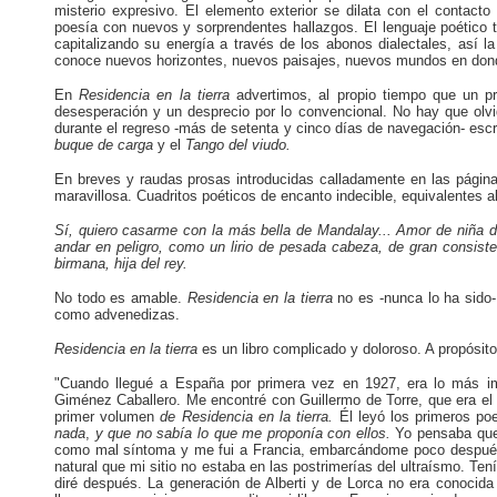
misterio expresivo. El elemento exterior se dilata con el contac
poesía con nuevos y sorprendentes hallazgos. El lenguaje poético t
capitalizando su energía a través de los abonos dialectales, así 
conoce nuevos horizontes, nuevos paisajes, nuevos mundos en donde
En
Residencia en la tierra
advertimos, al propio tiempo que un pr
desesperación y un desprecio por lo convencional. No hay que olvi
durante el regreso -más de setenta y cinco días de navegación- e
buque de carga
y el
Tango del viudo.
En breves y raudas prosas introducidas calladamente en las páginas 
maravillosa. Cuadritos poéticos de encanto indecible, equivalentes 
Sí, quiero casarme con la más bella de Mandalay... Amor de niña d
andar en peligro, como un lirio de pesada cabeza, de gran consist
birmana, hija del rey.
No todo es amable.
Residencia
en la tierra
no es -nunca lo ha sido-
como advenedizas.
Residencia en la tierra
es un libro complicado y doloroso. A propósito
"Cuando llegué a España por primera vez en 1927, era lo más 
Giménez Caballero. Me encontré con Guillermo de Torre, que era el cr
primer volumen
de Residencia en la tierra.
Él leyó los primeros po
nada
,
y que no sabía lo que me proponía con ellos.
Yo pensaba que
como mal síntoma y me fui a Francia, embarcándome poco después en
natural que mi sitio no estaba en las postrimerías del ultraísmo. Te
diré después. La generación de Alberti y de Lorca no era conocid