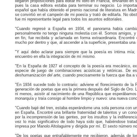
llegaron proposiciones para editar mi libro en Francia, enviando en
pues la casa editora estaba para terminar su negocio. Lo importa
español que había obtenido el premio nacional de literatura en Madr
se convirtió en el campeón de mi poesía y trató de editarla. No ob
fue mi representante legal para todos los asuntos editoriales.
"Cuando regresé a España en 1934, el panorama había cambiado
personalmente no tengo ninguna molestia con él. Somos amigos, 
en fin, fue recibida y aclamada en forma extraordinaria. Encontr
mucho por dentro y que, al ascender a la superficie, presentaba una
"Y aquí debo aclarar para siempre que la poesía es íntima mía
encuentro en ella la integración de mí mismo.
"En la España de 1927 el concepto de la poesía era mecánico, exteri
especie de juego de combinaciones acústicas y retóricas. De es
deshumanización del arte,
cuando precisamente la fuerza que iba a 
"En 1934 sucede todo lo contrario: adviene el florecimiento de la 
generación de poetas que era la primera después del Siglo de Oro. 
ni menos, asistir al nacimiento de una República que esperábamos
monarquía y traía consigo al hombre limpio y nuevo: una nueva conc
"Cuando bajé del tren, estaba esperándome una sola persona con un
en España. Encontré una brillante fraternidad de talentos y un con
por la incomprensión de las gentes, por los insultos y la indiferenc
vez lo más significativo de todo haya sido que, habiéndose tratado
impresa por Manolo Altolaguirre y dirigida por mí. El sexto número n
"De los poetas que entrañablemente me recibieron, además de los 