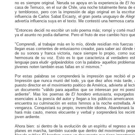
no es siempre original. Neruda se apoya en la experiencia de
El ho
casa de Temuco, en el sur de Chile, una noche totalmente llena de 
y tembloroso, pero con la impresión de algo original en la escri
influencia de Carlos Sabat Ercasty, el gran poeta uruguayo de
Alegr
advertía influencia suya en el texto. Me contestó una hermosa carta
"Entonces decidí no escribir un solo poema más; rompí y corté muc
ya el asunto no podía dañarme. Pero el fruto de ese cambio hizo qu
"Comprendí, al trabajar más en lo mío, dónde residían mis fuerzas 
llegan esas corrientes de entusiasmo creador, para saber así dónde 
de su sonora y franca victoria, nace siempre lo propio, como s
hermosura de su voz. Esto es lo que caracteriza al verdadero esti
lenguaje para eludir -golpeándolos con la palabra- aquellos problem
jóvenes noten también esas fallas en sí mismos."
Por estas palabras se comprenderá la impresión que recibió el p
Impresión que nunca murió del todo, ya que diez años más tarde, 
puesto director en el movimiento poético de América, advierte al lec
un documento "válido para aquellos que se interesan por mi poesía
ardiente". Mas los poemas de
El hondero entusiasta,
expurgados 
esenciales a la poesía del autor y llegan a los públicos americano
encuentra su culminación en estos himnos a la noche estrellada. A 
venganza. Conquistará su propio, invencible idioma. Abandonará la 
hará más cauto, menos elocuente y verbal y sorprenderá los recint
joven ardiente.
Ahora bien: si dentro de la evolución de un espíritu el regreso a e
planes en marcha, también sucede que dentro del movimiento perpetu