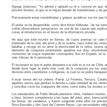
Agrega Unamuno: "Yo admiré y aplaudí su fe y convine en que, en
porvenir literario, el que no le hayan llenado de mandolinatas y de go
Precisamente estas mandolinatas y gorjeos arcádicos son los que ha
El poeta se ha desprendido -como dice Arturo Aldunate- "de las tier
creído observadores perspicaces, es una de las causas que explican
cosas al introducirnos en el tesoro de la información privada.
He aquí que este escritor en llamas, de cuyos poemas se caen 
materiales de la vida, del amor y de la muerte, nace sobre las cen
batallas y recoge en su alma la electricidad de la selva, misma qu
elemento de conquista sentimental, apadrina sus días, envolviénd
momentos de mayor esplendor cosmopolita. Aun en España, en la 
más íntimas de lo peninsular.
El escenario en que el poeta despierta a la vida es el sur de Chile, 
donde tiene lugar la parte más cruel de la conquista por los esp
divisoria entre castellanos e indígenas, la cual no se podía franquear
A esas tierras del sur chileno -Parral, La Frontera, Temuco, Carahue
aquellos navíos que perdían la derrota a cada veleidad de los viento
y sencillas como los cuáqueros del norte, como todos los éxodos a q
Los tatarabuelos de Pablo Neruda plantaron viñas, haldaron montes, 
a hijos, hicieron competencia a las hojas del árbol, pero, transcurr
las tierras, las vendieron, y fueron surgiendo entre ellos los prim
Rosa Basoalto y don José del Carmen Reyes. Las necesidades obliga