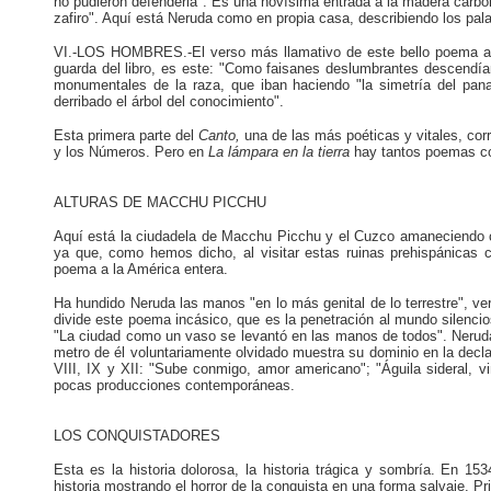
no pudieron defenderla". Es una novísima entrada a la madera carbon
zafiro". Aquí está Neruda como en propia casa, describiendo los pal
VI.-LOS HOMBRES.-El verso más llamativo de este bello poema al ha
guarda del libro, es este: "Como faisanes deslumbrantes descendían
monumentales de la raza, que iban haciendo "la simetría del pana
derribado el árbol del conocimiento".
Esta primera parte del
Canto,
una de las más poéticas y vitales, co
y los Números. Pero en
La
lámpara
en
la
tierra
hay tantos poemas co
ALTURAS DE MACCHU PICCHU
Aquí está la ciudadela de Macchu Picchu y el Cuzco amaneciendo 
ya que, como hemos dicho, al visitar estas ruinas prehispánicas c
poema a la América entera.
Ha hundido Neruda las manos "en lo más genital de lo terrestre", v
divide este poema incásico, que es la penetración al mundo silencio
"La ciudad como un vaso se levantó en las manos de todos". Neruda, 
metro de él voluntariamente olvidado muestra su dominio en la decla
VIII, IX y XII: "Sube conmigo, amor americano"; "Águila sideral, 
pocas producciones contemporáneas.
LOS CONQUISTADORES
Esta es la historia dolorosa, la historia trágica y sombría. En 15
historia mostrando el horror de la conquista en una forma salvaje. P