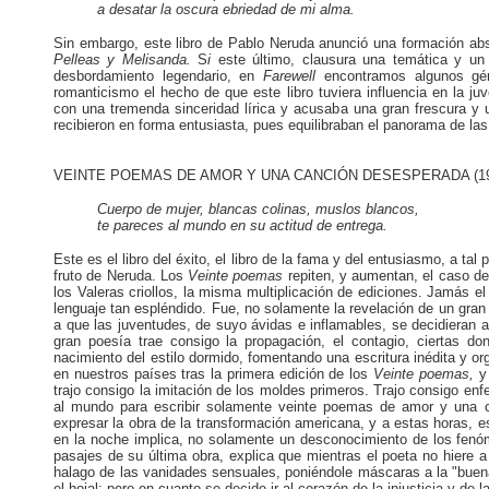
a desatar la oscura ebriedad de mi alma.
Sin embargo, este libro de Pablo Neruda anunció una formación ab
Pelleas y Melisanda.
S
i
este último, clausura una temática y un
desbordamiento legendario, en
Farewell
encontramos algunos gé
romanticismo el hecho de que este libro tuviera influencia en la j
con una tremenda sinceridad lírica y acusaba una gran frescura y 
recibieron en forma entusiasta, pues equilibraban el panorama de la
VEINTE POEMAS DE AMOR Y UNA CANCIÓN DESESPERADA (19
Cuerpo de mujer, blancas colinas, muslos blancos,
te pareces al mundo en su actitud de entrega.
Este es el libro del éxito, el libro de la fama y del entusiasmo, a ta
fruto de Neruda. Los
Veinte poemas
repiten, y aumentan, el caso d
los Valeras criollos, la misma multiplicación de ediciones. Jamás el
lenguaje tan espléndido. Fue, no solamente la revelación de un gra
a que las juventudes, de suyo ávidas e inflamables, se decidieran 
gran poesía trae consigo la propagación, el contagio, ciertas do
nacimiento del estilo dormido, fomentando una escritura inédita y o
en nuestros países tras la primera edición de los
Veinte poemas,
y
trajo consigo la imitación de los moldes primeros. Trajo consigo e
al mundo para escribir solamente veinte poemas de amor y una c
expresar la obra de la transformación americana, y a estas horas, e
en la noche implica, no solamente un desconocimiento de los fenó
pasajes de su última obra, explica que mientras el poeta no hiere a
halago de las vanidades sensuales, poniéndole máscaras a la "buena
el hojal; pero en cuanto se decide ir al corazón de la injusticia y d