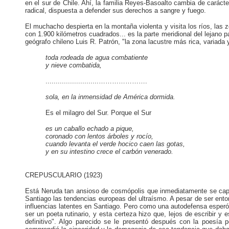
en el sur de Chile. Ahí, la familia Reyes-Basoalto cambia de caráct
radical, dispuesta a defender sus derechos a sangre y fuego.
El muchacho despierta en la montaña violenta y visita los ríos, las 
con 1.900 kilómetros cuadrados... es la parte meridional del lejano p
geógrafo chileno Luis R. Patrón, "la zona lacustre más rica, variada y
toda rodeada de agua combatiente
y nieve combatida,
..........................………………….
sola, en la inmensidad de América dormida.
Es el milagro del Sur. Porque el Sur
es un caballo echado a pique,
coronado con lentos árboles y rocío,
cuando levanta el verde hocico caen las gotas,
y
en su intestino crece el carbón venerado.
CREPUSCULARIO (1923)
Está Neruda tan ansioso de cosmópolis que inmediatamente se capta
Santiago las tendencias europeas del ultraísmo. A pesar de ser enton
influencias latentes en Santiago. Pero como una autodefensa esperó s
ser un poeta rutinario, y esta certeza hizo que, lejos de escribir y
definitivo". Algo parecido se le presentó después con la poesía p