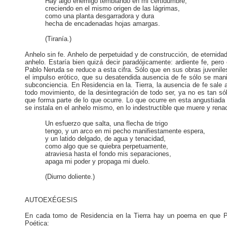
Hay algo enemigo temblando en mi certidumbre,
creciendo en el mismo origen de las lágrimas,
como una planta desgarradora y dura
hecha de encadenadas hojas amargas.
(Tiranía.)
Anhelo sin fe. Anhelo de perpetuidad y de construcción, de eternida
anhelo. Estaría bien quizá decir paradójicamente: ardiente fe, per
Pablo Neruda se reduce a esta cifra. Sólo que en sus obras juvenil
el impulso erótico, que su desatendida ausencia de fe sólo se man
subconciencia. En Residencia en la. Tierra, la ausencia de fe sale a
todo movimiento, de la desintegración de todo ser, ya no es tan s
que forma parte de lo que ocurre. Lo que ocurre en esta angustiada 
se instala en el anhelo mismo, en lo indestructible que muere y rena
Un esfuerzo que salta, una flecha de trigo
tengo, y un arco en mi pecho manifiestamente espera,
y un latido delgado, de agua y tenacidad,
como algo que se quiebra perpetuamente,
atraviesa hasta el fondo mis separaciones,
apaga mi poder y propaga mi duelo.
(Diurno doliente.)
AUTOEXÉGESIS
En cada tomo de Residencia en la Tierra hay un poema en que Pabl
Poética: