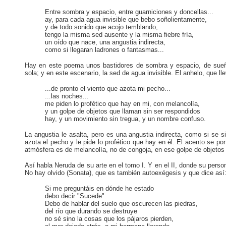
Entre sombra y espacio, entre guarniciones y doncellas...
ay, para cada agua invisible que bebo soñolientamente,
y de todo sonido que acojo temblando,
tengo la misma sed ausente y la misma fiebre fría,
un oído que nace, una angustia indirecta,
como si llegaran ladrones o fantasmas...
Hay en este poema unos bastidores de sombra y espacio, de sueños
sola; y en este escenario, la sed de agua invisible. El anhelo, que 
...de pronto el viento que azota mi pecho...
...las noches...
me piden lo profético que hay en mi, con melancolía,
y un golpe de objetos que llaman sin ser respondidos
hay, y un movimiento sin tregua, y un nombre confuso.
La angustia le asalta, pero es una angustia indirecta, como si se 
azota el pecho y le pide lo profético que hay en él. El acento se p
atmósfera es de melancolía, no de congoja, en ese golpe de objetos
Así habla Neruda de su arte en el tomo I. Y en el II, donde su per
No hay olvido (Sonata), que es también autoexégesis y que dice así
Si me preguntáis en dónde he estado
debo decir "Sucede".
Debo de hablar del suelo que oscurecen las piedras,
del río que durando se destruye
no sé sino la cosas que los pájaros pierden,