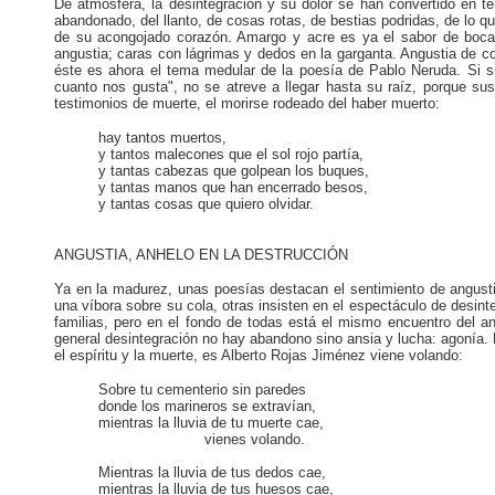
De atmósfera, la desintegración y su dolor se han convertido en te
abandonado, del llanto, de cosas rotas, de bestias podridas, de lo q
de su acongojado corazón. Amargo y acre es ya el sabor de boca,
angustia; caras con lágrimas y dedos en la garganta. Angustia de co
éste es ahora el tema medular de la poesía de Pablo Neruda. Si su 
cuanto nos gusta", no se atreve a llegar hasta su raíz, porque su
testimonios de muerte, el morirse rodeado del haber muerto:
hay tantos muertos,
y tantos malecones que el sol rojo partía,
y tantas cabezas que golpean los buques,
y tantas manos que han encerrado besos,
y tantas cosas que quiero olvidar.
ANGUSTIA, ANHELO EN LA DESTRUCCIÓN
Ya en la madurez, unas poesías destacan el sentimiento de angust
una víbora sobre su cola, otras insisten en el espectáculo de desin
familias, pero en el fondo de todas está el mismo encuentro del a
general desintegración no hay abandono sino ansia y lucha: agonía. 
el espíritu y la muerte, es Alberto Rojas Jiménez viene volando:
Sobre tu cementerio sin paredes
donde los marineros se extravían,
mientras la lluvia de tu muerte cae,
vienes volando.
Mientras la lluvia de tus dedos cae,
mientras la lluvia de tus huesos cae,