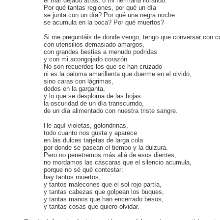
el mar dejado atrás, o mi hermana llorando.
Por qué tantas regiones, por qué un día
se junta con un día? Por qué una negra noche
se acumula en la boca? Por qué muertos?
Si me preguntáis de donde vengo, tengo que conversar con c
con utensilios demasiado amargos,
con grandes bestias a menudo podridas
y con mi acongojado corazón.
No son recuerdos los que se han cruzado
ni es la paloma amarillenta que duerme en el olvido,
sino caras con lágrimas,
dedos en la garganta,
y lo que se desploma de las hojas:
la oscuridad de un día transcurrido,
de un día alimentado con nuestra triste sangre.
He aquí violetas, golondrinas,
todo cuanto nos gusta y aparece
en las dulces tarjetas de larga cola
por donde se pasean el tiempo y la dulzura.
Pero no penetremos más allá de esos dientes,
no mordamos las cáscaras que el silencio acumula,
porque no sé qué contestar:
hay tantos muertos,
y tantos malecones que el sol rojo partía,
y tantas cabezas que golpean los buques,
y tantas manos que han encerrado besos,
y tantas cosas que quiero olvidar.