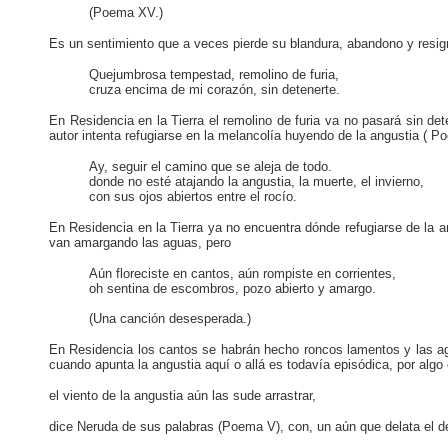
(Poema XV.)
Es un sentimiento que a veces pierde su blandura, abandono y resig
Quejumbrosa tempestad, remolino de furia,
cruza encima de mi corazón, sin detenerte.
En Residencia en la Tierra el remolino de furia va no pasará sin d
autor intenta refugiarse en la melancolía huyendo de la angustia ( P
Ay, seguir el camino que se aleja de todo.
donde no esté atajando la angustia, la muerte, el invierno,
con sus ojos abiertos entre el rocío.
En Residencia en la Tierra ya no encuentra dónde refugiarse de la an
van amargando las aguas, pero
Aún floreciste en cantos, aún rompiste en corrientes,
oh sentina de escombros, pozo abierto y amargo.
(Una canción desesperada.)
En Residencia los cantos se habrán hecho roncos lamentos y las a
cuando apunta la angustia aquí o allá es todavía episódica, por algo
el viento de la angustia aún las sude arrastrar,
dice Neruda de sus palabras (Poema V), con, un aún que delata el de