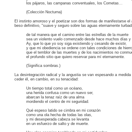
los pájaros, las campanas conventuales, los Cometas…
(Colección Nocturna)
El instinto amoroso y el poetizar son dos formas de manifestarse el
beso definitivo, "suave y seguro sobre las aguas eternamente turba
de tal manera que el camino entre las estrellas de la muerte
sea un violento vuelo comenzado desde hace muchos días y 
Ay, que lo que yo soy siga existiendo y cesando de existir,
y que mi obediencia se ordene con tales condiciones de hierr
que el temblor de las muertes y de los nacimientos no conm
el profundo sitio que quiero reservar para mí eternamente.
(Significa sombras.)
La desintegración radical y la angustia se van espesando a medida 
ceder él, en cambio, en su tenacidad:
Un tiempo total como un océano,
una herida confusa como un nuevo ser,
abarcan la tenaz raíz de una alma
mordiendo el centro de mi seguridad.
Qué espeso latido se cimbra en mi corazón
como una ola hecha de todas las olas,
y mi desesperada cabeza se levanta
en un esfuerzo de salto y de muerte.