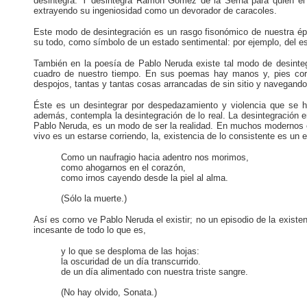
desintegra. Y desintegra Ramón Gómez de la Serna para quien el
extrayendo su ingeniosidad como un devorador de caracoles.
Este modo de desintegración es un rasgo fisonómico de nuestra ép
su todo, como símbolo de un estado sentimental: por ejemplo, del est
También en la poesía de Pablo Neruda existe tal modo de desintegr
cuadro de nuestro tiempo. En sus poemas hay manos y, pies corta
despojos, tantas y tantas cosas arrancadas de sin sitio y navegando
Éste es un desintegrar por despedazamiento y violencia que se h
además, contempla la desintegración de lo real. La desintegración e
Pablo Neruda, es un modo de ser la realidad. En muchos modernos es
vivo es un estarse corriendo, la, existencia de lo consistente es un
Como un naufragio hacia adentro nos morimos,
como ahogarnos en el corazón,
como irnos cayendo desde la piel al alma.
(Sólo la muerte.)
Así es corno ve Pablo Neruda el existir; no un episodio de la existe
incesante de todo lo que es,
y lo que se desploma de las hojas:
la oscuridad de un día transcurrido.
de un día alimentado con nuestra triste sangre.
(No hay olvido, Sonata.)