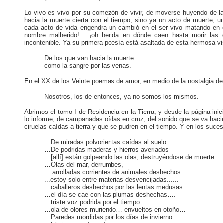
Lo vivo es vivo por su comezón de vivir, de moverse huyendo de l
hacia la muerte cierta con el tiempo, sino ya un acto de muerte, 
cada acto de vida engendra un cambió en el ser vivo matando en él
nombre malherido!... ¡oh herida en dónde caen hasta morir las
incontenible. Ya su primera poesía está asaltada de esta hermosa vi
De los que van hacia la muerte
como la sangre por las venas.
En el XX de los Veinte poemas de amor, en medio de la nostalgia de 
Nosotros, los de entonces, ya no somos los mismos.
Abrimos el tomo I de Residencia en la Tierra, y desde la página ini
lo informe, de campanadas oídas en cruz, del sonido que se va haci
ciruelas caídas a tierra y que se pudren en el tiempo. Y en los su
…De miradas polvorientas caídas al suelo
…De podridas maderas y hierros averiados
…[allí] están golpeando las olas, destruyéndose de muerte...
…Olas del mar, derrumbes,
arrolladas corrientes de animales deshechos...
...estoy solo entre materias desvencijadas......
…caballeros deshechos por las lentas medusas...
…el día se cae con las plumas deshechas….
…triste voz podrida por el tiempo...
…ola de olores muriendo… envueltos en otoño…
…Paredes mordidas por los días de invierno…