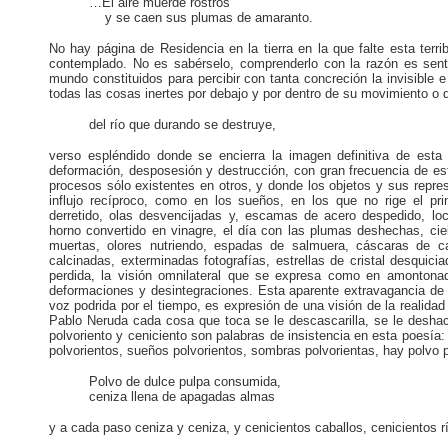
…El aire muerde rostros
y se caen sus plumas de amaranto.
No hay página de Residencia en la tierra en la que falte esta terri
contemplado. No es sabérselo, comprenderlo con la razón es sentir
mundo constituidos para percibir con tanta concreción la invisible 
todas las cosas inertes por debajo y por dentro de su movimiento o
del río que durando se destruye,
verso espléndido donde se encierra la imagen definitiva de esta
deformación, desposesión y destrucción, con gran frecuencia de es
procesos sólo existentes en otros, y donde los objetos y sus repr
influjo recíproco, como en los sueños, en los que no rige el pri
derretido, olas desvencijadas y, escamas de acero despedido, lo
horno convertido en vinagre, el día con las plumas deshechas, ciel
muertas, olores nutriendo, espadas de salmuera, cáscaras de cad
calcinadas, exterminadas fotografías, estrellas de cristal desquici
perdida, la visión omnilateral que se expresa como en amonton
deformaciones y desintegraciones. Esta aparente extravagancia de l
voz podrida por el tiempo, es expresión de una visión de la realida
Pablo Neruda cada cosa que toca se le descascarilla, se le deshac
polvoriento y ceniciento son palabras de insistencia en esta poesía: 
polvorientos, sueños polvorientos, sombras polvorientas, hay polvo 
Polvo de dulce pulpa consumida,
ceniza llena de apagadas almas
y a cada paso ceniza y ceniza, y cenicientos caballos, cenicientos r