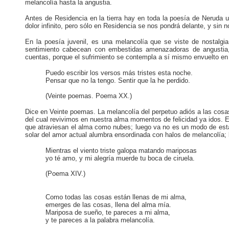
melancolía hasta la angustia.
Antes de Residencia en la tierra hay en toda la poesía de Neruda 
dolor infinito, pero sólo en Residencia se nos pondrá delante, y sin no
En la poesía juvenil, es una melancolía que se viste de nostalgia:
sentimiento cabecean con embestidas amenazadoras de angustia,
cuentas, porque el sufrimiento se contempla a sí mismo envuelto en
Puedo escribir los versos más tristes esta noche.
Pensar que no la tengo. Sentir que la he perdido.
(Veinte poemas. Poema XX.)
Dice en Veinte poemas. La melancolía del perpetuo adiós a las cosas
del cual revivimos en nuestra alma momentos de felicidad ya idos. 
que atraviesan el alma como nubes; luego va no es un modo de estar
solar del amor actual alumbra ensordinada con halos de melancolía; la 
Mientras el viento triste galopa matando mariposas
yo té amo, y mi alegría muerde tu boca de ciruela.
(Poema XIV.)
Como todas las cosas están llenas de mi alma,
emerges de las cosas, llena del alma mía.
Mariposa de sueño, te pareces a mi alma,
y te pareces a la palabra melancolía.