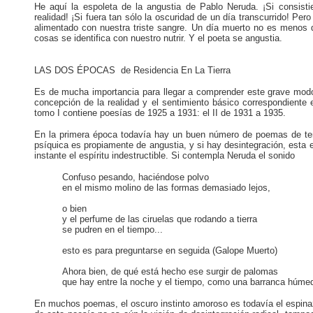
He aquí la espoleta de la angustia de Pablo Neruda. ¡Si consist
realidad! ¡Si fuera tan sólo la oscuridad de un día transcurrido! Pe
alimentado con nuestra triste sangre. Un día muerto no es menos q
cosas se identifica con nuestro nutrir. Y el poeta se angustia.
LAS DOS ÉPOCAS de Residencia En La Tierra
Es de mucha importancia para llegar a comprender este grave modo
concepción de la realidad y el sentimiento básico correspondiente 
tomo I contiene poesías de 1925 a 1931: el II de 1931 a 1935.
En la primera época todavía hay un buen número de poemas de tem
psíquica es propiamente de angustia, y si hay desintegración, esta 
instante el espíritu indestructible. Si contempla Neruda el sonido
Confuso pesando, haciéndose polvo
en el mismo molino de las formas demasiado lejos,
o bien
y el perfume de las ciruelas que rodando a tierra
se pudren en el tiempo...
esto es para preguntarse en seguida (Galope Muerto)
Ahora bien, de qué está hecho ese surgir de palomas
que hay entre la noche y el tiempo, como una barranca húme
En muchos poemas, el oscuro instinto amoroso es todavía el espina