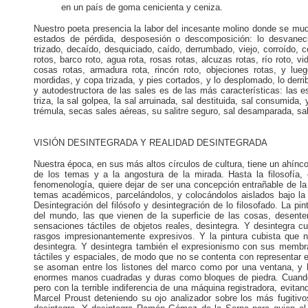
en un país de goma cenicienta y ceniza.
Nuestro poeta presencia la labor del incesante molino donde se mud
estados de pérdida, desposesión o descomposición: lo desvaneci
trizado, decaído, desquiciado, caído, derrumbado, viejo, corroído,
rotos, barco roto, agua rota, rosas rotas, alcuzas rotas, río roto, vi
cosas rotas, armadura rota, rincón roto, objeciones rotas, y lu
mordidas, y copa trizada, y pies cortados, y lo desplomado, lo derr
y autodestructora de las sales es de las más características: las e
triza, la sal golpea, la sal arruinada, sal destituida, sal consumida,
trémula, secas sales aéreas, su salitre seguro, sal desamparada, sal
VISIÓN DESINTEGRADA Y REALIDAD DESINTEGRADA
Nuestra época, en sus más altos círculos de cultura, tiene un ahínco
de los temas y a la angostura de la mirada. Hasta la filosofía, 
fenomenología, quiere dejar de ser una concepción entrañable de la
temas académicos, parcelándolos, y colocándolos aislados bajo la le
Desintegración del filósofo y desintegración de lo filosofado. La p
del mundo, las que vienen de la superficie de las cosas, desen
sensaciones táctiles de objetos reales, desintegra. Y desintegra c
rasgos impresionantemente expresivos. Y la pintura cubista qu
desintegra. Y desintegra también el expresionismo con sus membra 
táctiles y espaciales, de modo que no se contenta con representar 
se asoman entre los listones del marco como por una ventana, y
enormes manos cuadradas y duras como bloques de piedra. Cuando
pero con la terrible indiferencia de una máquina registradora, evita
Marcel Proust deteniendo su ojo analizador sobre los más fugitiv