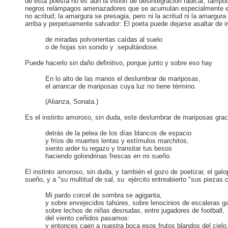
de esta poesía no es aún la visión de desintegración radical, tampo
negros relámpagos amenazadores que se acumulan especialmente en
no acritud; la amargura se presagia, pero ni la acritud ni la amargu
arriba y perpetuamente salvador: El poeta puede dejarse asaltar de 
de miradas polvorientas caídas al suelo
o de hojas sin sonido y .sepultándose.
Puede hacerlo sin daño definitivo, porque junto y sobre eso hay
En lo alto de las manos el deslumbrar de mariposas,
el arrancar de mariposas cuya luz no tiene término.
(Alianza, Sonata.)
Es el instinto amoroso, sin duda, este deslumbrar de mariposas grac
detrás de la pelea de los días blancos de espacio
y fríos de muertes lentas y estímulos marchitos,
siento arder tu regazo y transitar tus besos
haciendo golondrinas frescas en mi sueño.
El instinto amoroso, sin duda, y también el gozo de poetizar, el galo
sueño, y a "su multitud de sal, su ejército entreabierto "sus piezas co
Mi pardo corcel de sombra se agiganta,
y sobre envejecidos tahúres, sobre lenocinios de escaleras g
sobre lechos de niñas desnudas, entre jugadores de football,
del viento ceñidos pasamos:
y entonces caen a nuestra boca esos frutos blandos del cielo