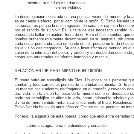
mientras tu médula y tu risa caen.
vienes volando.
La desintegración poetizada es una peculiar visión del mundo, y la 
es de causa a efecto, por el camino de la razón. Si Pablo Neruda v
las cosas, es porque la desintegración de cada ser expresa la conte
por el sentido de su vivir. Es la falta de ese necesario sentido l
procurando hallar un asidero fuera de sí. Pero el único sentido que en
hombre sufriente totalmente desamparado en su angustia, sin presta
cada cosa, pero cada cosa se hunde con él, porque no le da el senti
en la visión desintegradora. Su ansia insatisfecha de sentido es 
salen de la intimidad del poeta, y crecen y se desbordan queriendo
cosas son arrastradas en informe bamboleo y mezcla.
RELACIÓN ENTRE SENTIMIENTO E INTUICIÓN
El poeta sufre un apocalipsis sin Dios. Un apocalipsis perpetuo qu
cambio, y todo cambio es pérdida de la entidad cambiada. ¡Sí lo pres
un morirse hacia adentro, naufragando en el corazón y cayendo desde
otra vida, sin la visión tampoco de la muerte como un descanso de 
nodo tan paradójico se afirma la vida, como indomable rebeldía y an
divina de mero sentido metafísico, únicamente el título, Residencia en
Pablo Neruda ha vivido unos años en Oriente en los poemas no inter
Por eso, la angustia de esta poesía, como que encuentra cerradas 
como una agua feroz mordiéndose y sonando.