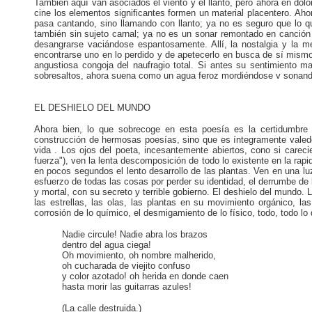
También aquí van asociados el viento y el llanto, pero ahora en do
cine los elementos significantes formen un material placentero. Ahor
pasa cantando, sino llamando con llanto; ya no es seguro que lo q
también sin sujeto carnal; ya no es un sonar remontado en canción 
desangrarse vaciándose espantosamente. Allí, la nostalgia y la m
encontrarse uno en lo perdido y de apetecerlo en busca de sí mismo
angustiosa congoja del naufragio total. Si antes su sentimiento m
sobresaltos, ahora suena como un agua feroz mordiéndose v sonand
EL DESHIELO DEL MUNDO
Ahora bien, lo que sobrecoge en esta poesía es la certidumbre
construcción de hermosas poesías, sino que es íntegramente valeder
vida . Los ojos del poeta, incesantemente abiertos, cono si care
fuerza"), ven la lenta descomposición de todo lo existente en la r
en pocos segundos el lento desarrollo de las plantas. Ven en una luz
esfuerzo de todas las cosas por perder su identidad, el derrumbe de l
y mortal, con su secreto y terrible gobierno. El deshielo del mundo
las estrellas, las olas, las plantas en su movimiento orgánico, l
corrosión de lo químico, el desmigamiento de lo físico, todo, todo 
Nadie circule! Nadie abra los brazos
dentro del agua ciega!
Oh movimiento, oh nombre malherido,
oh cucharada de viejito confuso
y color azotado! oh herida en donde caen
hasta morir las guitarras azules!
(La calle destruida.)