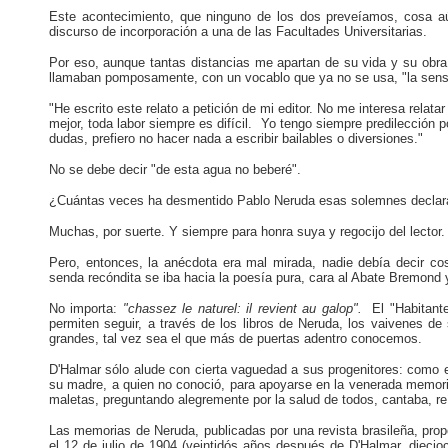
Este acontecimiento, que ninguno de los dos preveíamos, cosa aú
discurso de incorporación a una de las Facultades Universitarias.
Por eso, aunque tantas distancias me apartan de su vida y su obra,
llamaban pomposamente, con un vocablo que ya no se usa, "la sensi
"He escrito este relato a petición de mi editor. No me interesa relat
mejor, toda labor siempre es difícil. Yo tengo siempre predilección 
dudas, prefiero no hacer nada a escribir bailables o diversiones."
No se debe decir "de esta agua no beberé".
¿Cuántas veces ha desmentido Pablo Neruda esas solemnes declarac
Muchas, por suerte. Y siempre para honra suya y regocijo del lector.
Pero, entonces, la anécdota era mal mirada, nadie debía decir cos
senda recóndita se iba hacia la poesía pura, cara al Abate Bremond
No importa:
"chassez le naturel: il revient au galop".
El "Habitan
permiten seguir, a través de los libros de Neruda, los vaivenes de
grandes, tal vez sea el que más de puertas adentro conocemos.
D'Halmar sólo alude con cierta vaguedad a sus progenitores: como e
su madre, a quien no conoció, para apoyarse en la venerada memoria
maletas, preguntando alegremente por la salud de todos, cantaba, re
Las memorias de Neruda, publicadas por una revista brasileña, prop
el 12 de julio de 1904 (veintidós años después de D'Halmar, dieci