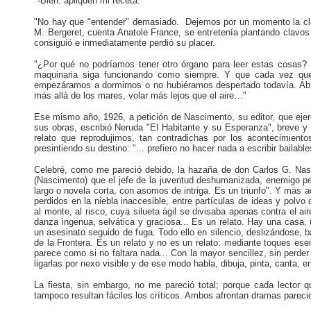
"-Bien: apliquen mi receta.
"No hay que "entender" demasiado. Dejemos por un momento la clari
M. Bergeret, cuenta Anatole France, se entretenía plantando clavos
consiguió e inmediatamente perdió su placer.
"¿Por qué no podríamos tener otro órgano para leer estas cosas? Ha
maquinaria siga funcionando como siempre. Y que cada vez que
empezáramos a dormirnos o no hubiéramos despertado todavía. Abrir
más allá de los mares, volar más lejos que el aire…"
Ese mismo año, 1926, a petición de Nascimento, su editor, que ejercí
sus obras, escribió Neruda "El Habitante y su Esperanza", breve y
relato que reprodujimos, tan contradichas por los acontecimient
presintiendo su destino: "... prefiero no hacer nada a escribir bailab
Celebré, como me pareció debido, la hazaña de don Carlos G. Nasc
(Nascimento) que el jefe de la juventud deshumanizada, enemigo per
largo o novela corta, con asomos de intriga. Es un triunfo". Y más ad
perdidos en la niebla inaccesible, entre partículas de ideas y polvo
al monte, al risco, cuya silueta ágil se divisaba apenas contra el 
danza ingenua, selvática y graciosa... Es un relato. Hay una casa,
un asesinato seguido de fuga. Todo ello en silencio, deslizándose, b
de la Frontera. Es un relato y no es un relato: mediante toques esen
parece como si no faltara nada... Con la mayor sencillez, sin perder 
ligarlas por nexo visible y de ese modo habla, dibuja, pinta, canta, e
La fiesta, sin embargo, no me pareció total; porque cada lector qu
tampoco resultan fáciles los críticos. Ambos afrontan dramas pareci