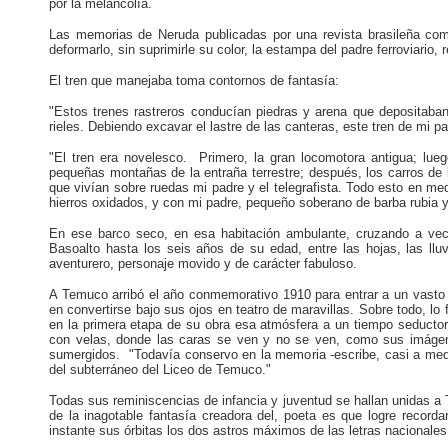
por la melancolía.
Las memorias de Neruda publicadas por una revista brasileña comp
deformarlo, sin suprimirle su color, la estampa del padre ferroviario, 
El tren que manejaba toma contornos de fantasía:
"Estos trenes rastreros conducían piedras y arena que depositaban 
rieles. Debiendo excavar el lastre de las canteras, este tren de mi
"El tren era novelesco. Primero, la gran locomotora antigua; lue
pequeñas montañas de la entraña terrestre; después, los carros de 
que vivían sobre ruedas mi padre y el telegrafista. Todo esto en med
hierros oxidados, y con mi padre, pequeño soberano de barba rubia y
En ese barco seco, en esa habitación ambulante, cruzando a veces
Basoalto hasta los seis años de su edad, entre las hojas, las lluvi
aventurero, personaje movido y de carácter fabuloso.
A Temuco arribó el año conmemorativo 1910 para entrar a un vasto l
en convertirse bajo sus ojos en teatro de maravillas. Sobre todo, lo
en la primera etapa de su obra esa atmósfera a un tiempo seductora
con velas, donde las caras se ven y no se ven, como sus imágen
sumergidos. "Todavía conservo en la memoria -escribe, casi a medi
del subterráneo del Liceo de Temuco."
Todas sus reminiscencias de infancia y juventud se hallan unidas a
de la inagotable fantasía creadora del, poeta es que logre recorda
instante sus órbitas los dos astros máximos de las letras nacionales