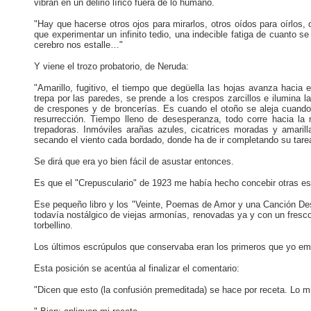
vibran en un delirio lírico fuera de lo humano.
"Hay que hacerse otros ojos para mirarlos, otros oídos para oírlos, o
que experimentar un infinito tedio, una indecible fatiga de cuanto s
cerebro nos estalle…"
Y viene el trozo probatorio, de Neruda:
"Amarillo, fugitivo, el tiempo que degüella las hojas avanza hacia e
trepa por las paredes, se prende a los crespos zarcillos e ilumina l
de crespones y de broncerías. Es cuando el otoño se aleja cuando 
resurrección. Tiempo lleno de desesperanza, todo corre hacia la
trepadoras. Inmóviles arañas azules, cicatrices moradas y amarill
secando el viento cada bordado, donde ha de ir completando su tare
Se dirá que era yo bien fácil de asustar entonces.
Es que el "Crepusculario" de 1923 me había hecho concebir otras e
Ese pequeño libro y los "Veinte, Poemas de Amor y una Canción Dese
todavía nostálgico de viejas armonías, renovadas ya y con un frescor
torbellino.
Los últimos escrúpulos que conservaba eran los primeros que yo em
Esta posición se acentúa al finalizar el comentario:
"Dicen que esto (la confusión premeditada) se hace por receta. Lo 