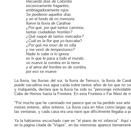
Recuerdo días de Colombo
excesivamente fragantes,
embriagadoramente rojos.
Se perdieron aquellos días
y en el fondo de mi memoria
llueve la lluvia de Carahue.
¿Por qué, por qué tantos caminos,
tantas ciudadelas hostiles?
¿Qué saqué de tantos mercados?
¿Cuál es la flor que yo buscaba?
¿Por qué me moví de mi silla
y me vestí de tempestuoso?
Nadie lo sabe ni lo ignora:
es lo que le pasa a todo el mundo;
se mueve la sombra en la tierra
y el alma del hombre es de sombra,
por eso se mueve.
La lluvia, las lluvias del sur, la lluvia de Temuco, la lluvia de 
puede sacudirse esa agua caída sobre tantos años de los que no se 
y malquerida, declara que la lluvia ha sido su "personaje inolvidabl
Cabo de Hornos hasta la Frontera. En esta Frontera o Far West de mi pat
"Por mucho que he caminado me parece que se ha perdido ese arte de 
meses enteros, años enteros. La lluvia caía en hilos como largas ag
las ventanas, y cada casa era una nave que difícilmente llegaba a pu
Ya la habíamos escuchado caer en "el piano de mí infancia". Aquí s
en la página citada de "Viajes", en las memorias aparece tiernamente