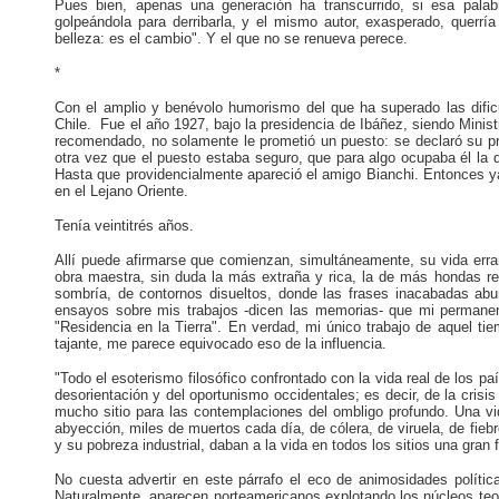
Pues bien, apenas una generación ha transcurrido, si esa palab
golpeándola para derribarla, y el mismo autor, exasperado, querría
belleza: es el cambio". Y el que no se renueva perece.
*
Con el amplio y benévolo humorismo del que ha superado las dificu
Chile. Fue el año 1927, bajo la presidencia de Ibáñez, siendo Minis
recomendado, no solamente le prometió un puesto: se declaró su prot
otra vez que el puesto estaba seguro, que para algo ocupaba él la d
Hasta que providencialmente apareció el amigo Bianchi. Entonces 
en el Lejano Oriente.
Tenía veintitrés años.
Allí puede afirmarse que comienzan, simultáneamente, su vida erra
obra maestra, sin duda la más extraña y rica, la de más hondas res
sombría, de contornos disueltos, donde las frases inacabadas ab
ensayos sobre mis trabajos -dicen las memorias- que mi permanen
"Residencia en la Tierra". En verdad, mi único trabajo de aquel tie
tajante, me parece equivocado eso de la influencia.
"Todo el esoterismo filosófico confrontado con la vida real de los pa
desorientación y del oportunismo occidentales; es decir, de la crisis
mucho sitio para las contemplaciones del ombligo profundo. Una vi
abyección, miles de muertos cada día, de cólera, de viruela, de fie
y su pobreza industrial, daban a la vida en todos los sitios una gran 
No cuesta advertir en este párrafo el eco de animosidades políticas
Naturalmente, aparecen norteamericanos explotando los núcleos teo