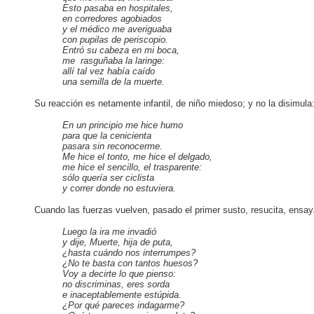
Esto pasaba en hospitales,
en corredores agobiados
y el médico me averiguaba
con pupilas de periscopio.
Entró su cabeza en mi boca,
me
rasguñaba la
laringe:
allí tal vez había caído
una semilla de la muerte.
Su reacción es netamente infantil, de niño miedoso; y
no la disimula
En un principio me hice humo
para que la cenicienta
pasara sin reconocerme.
Me hice el tonto, me hice el delgado,
me hice el sencillo, el trasparente:
sólo quería ser ciclista
y correr donde no estuviera.
Cuando las fuerzas vuelven, pasado el primer susto, resucita, ensay
Luego la
ira me invadió
y dije, Muerte, hija de puta,
¿hasta cuándo nos interrumpes?
¿No te basta con tantos huesos?
Voy a
decirte lo que pienso:
no discriminas, eres sorda
e inaceptablemente estúpida.
¿Por qué pareces indagarme?