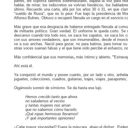
partes, les suponía talentos sobrenaturales, bajaba la voz para re
hablar, de mirar; los indiscretos se volvían hieráticos, los hablado
último. Recuerdo una carta, allá por los años 30 ó 31, en que cl
"sueldo de Rusia", que es lo peor. Fue bajo la presidencia de M
Alfonso Bulnes. Obtuvo o recuperó Neruda un cargo en el servicio co
Más grave que esa desgracia de haberse entregado Neruda al comuni
de militante político. Gran verdad. El uniforme le queda corto. Se 
descanso cuando tira todo eso, se saca los zapatos, se saca los 
con sus amores verdaderos, que son innumerables, desde el insecto 
ve a sus anchas. Nació para gozar, no para batirse, para tomar su 
otras voces suenan falsas y el que tiene oído percibe el esfuerzo, not
Más confidencial que sus memorias
,
más íntimo y abierto,
"
Estravag
Ahí está él.
Ya conquistó el mundo y posee cuanto, por un lado u otro, anhelan
juguetes, colecciones, cuadros, guitarras, trajes, viajes, pasaporte
Oigámoslo sonreír de símismo. Se da hasta ese lujo.
Hemos crecido tanto que ahora
no saludamos al
vecino
y tantas mujeres nos aman
que no sabemos cómo hacerlo.
¡Qué ropas hermosas llevamos!
¡Y qué importantes opiniones!
¿Cabe mayor sinceridad? Fuera la máscara, abajo el disfraz. Podemo