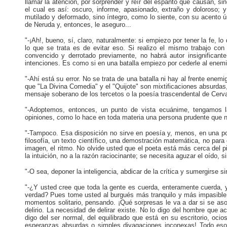
llamar la atención, por sorprender y reír del espanto que causan, si
el cual es así: oscuro, informe, apasionado, extraño y doloroso; y
mutilado y deformado, sino íntegro, como lo siente, con su acento ú
de Neruda y, entonces, le aseguro...
"-¡Ah!, bueno, sí, claro, naturalmente: si empiezo por tener la fe
lo que se trata es de evitar eso. Si realizo el mismo trabajo co
convencido y derrotado previamente, no habrá autor insignifican
intenciones. Es como si en una batalla empiezo por cederle al enemi
"-Ahí está su error. No se trata de una batalla ni hay al frente en
que "La Divina Comedia" y el "Quijote" son mixtificaciones absurdas, 
mensaje soberano de los tercetos o la poesía trascendental de Cerv
"-Adoptemos, entonces, un punto de vista ecuánime, tengamos la 
opiniones, como lo hace en toda materia una persona prudente que 
"-Tampoco. Esa disposición no sirve en poesía y, menos, en una poe
filosofía, un texto científico, una demostración matemática, no para
imagen, el ritmo. No olvide usted que el poeta está más cerca del p
la intuición, no a la razón raciocinante; se necesita aguzar el oído, si
"-O sea, deponer la inteligencia, abdicar de la crítica y sumergirse s
"-¿Y usted cree que toda la gente es cuerda, enteramente cuerda, 
verdad? Pues tome usted al burgués más tranquilo y más impasible, 
momentos solitario, pensando. ¡Qué sorpresas le va a dar si se as
delirio. La necesidad de delirar existe. No lo digo del hombre que
digo del ser normal, del equilibrado que está en su escritorio, oc
esperanzas absurdas o simples divagaciones inconexas! Todo es