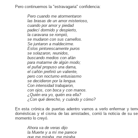
Pero continuemos la "estravagaria" confidencia:
Pero cuando me atormentaron
las brasas de un amor misterioso,
cuando por amor y piedad
padecí dormido y despierto,
la caravana se rompió,
se mudaron con sus camellos.
Se juntaron a maldecirme.
Estos pintorescamente puros
se solazaron, reunidos,
buscando medios con afán
para matarme de algún modo;
el puñal propuso una dama,
el cañón prefirió un valiente,
pero con nocturno entusiasmo
se decidieron por la lengua.
Con intensidad trabajaron,
con ojos, con boca y con manos.
¿Quién era yo, quién era ella?
¿Con qué derecho, y cuándo y cómo?
En esta crónica de puertas adentro vamos a verlo enfermar y teme
domésticas y el cisma de las amistades, corrió la noticia de su se
momento lo creyó.
Ahora va de veras dijo
la Muerte y a mí me parece
que me miraba, me miraba.