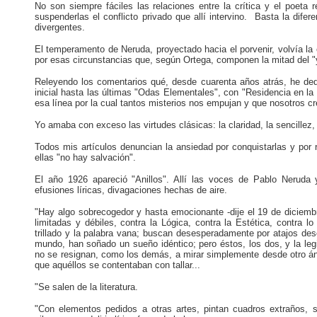
No son siempre fáciles las relaciones entre la crítica y el poeta 
suspenderlas el conflicto privado que allí intervino. Basta la dif
divergentes.
El temperamento de Neruda, proyectado hacia el porvenir, volvía la 
por esas circunstancias que, según Ortega, componen la mitad del "
Releyendo los comentarios qué, desde cuarenta años atrás, he ded
inicial hasta las últimas "Odas Elementales", con "Residencia en la T
esa línea por la cual tantos misterios nos empujan y que nosotros c
Yo amaba con exceso las virtudes clásicas: la claridad, la sencillez,
Todos mis artículos denuncian la ansiedad por conquistarlas y por 
ellas "no hay salvación".
El año 1926 apareció "Anillos". Allí las voces de Pablo Neruda
efusiones líricas, divagaciones hechas de aire.
"Hay algo sobrecogedor y hasta emocionante -dije el 19 de diciembr
limitadas y débiles, contra la Lógica, contra la Estética, contra l
trillado y la palabra vana; buscan desesperadamente por atajos des
mundo, han soñado un sueño idéntico; pero éstos, los dos, y la le
no se resignan, como los demás, a mirar simplemente desde otro ángu
que aquéllos se contentaban con tallar...
"Se salen de la literatura.
"Con elementos pedidos a otras artes, pintan cuadros extraños,