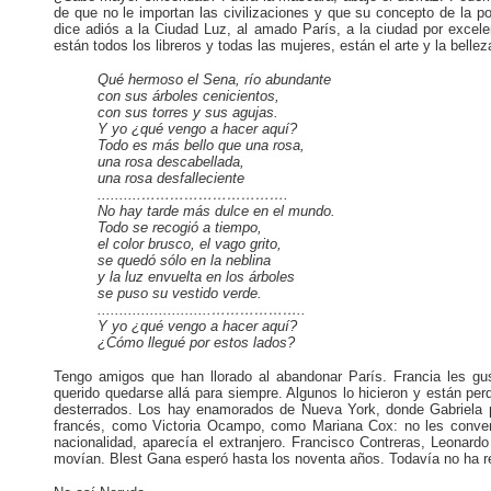
de que no le importan las civilizaciones y que su concepto de la p
dice adiós a la Ciudad Luz, al amado París, a la ciudad por excele
están todos los libreros y todas las mujeres, están el arte y la belleza
Qué hermoso el Sena, río abundante
con sus árboles cenicientos,
con sus torres y sus agujas.
Y yo ¿qué vengo a hacer aquí?
Todo es más bello que una rosa,
una rosa descabellada,
una rosa desfalleciente
..........………………………….
No hay tarde más dulce en el mundo.
Todo se recogió a tiempo,
el color brusco, el vago grito,
se quedó sólo en la neblina
y la luz envuelta en los árboles
se puso su vestido verde.
..........................………………..
Y yo ¿qué vengo a hacer aquí?
¿Cómo llegué por estos lados?
Tengo amigos que han llorado al abandonar París. Francia les gu
querido quedarse allá para siempre. Algunos lo hicieron y están per
desterrados. Los hay enamorados de Nueva York, donde Gabriela pref
francés, como Victoria Ocampo, como Mariana Cox: no les convenía
nacionalidad, aparecía el extranjero. Francisco Contreras, Leonard
movían. Blest Gana esperó hasta los noventa años. Todavía no ha r