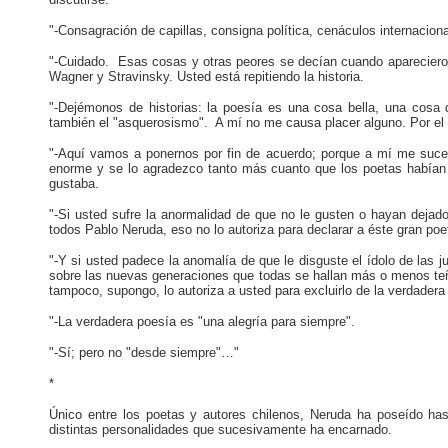
"-Consagración de capillas, consigna política, cenáculos internacion
"-Cuidado. Esas cosas y otras peores se decían cuando apareciero
Wagner y Stravinsky. Usted está repitiendo la historia.
"-Dejémonos de historias: la poesía es una cosa bella, una cosa 
también el "asquerosismo". A mí no me causa placer alguno. Por el
"-Aquí vamos a ponernos por fin de acuerdo; porque a mí me suce
enorme y se lo agradezco tanto más cuanto que los poetas había
gustaba.
"-Si usted sufre la anormalidad de que no le gusten o hayan dejad
todos Pablo Neruda, eso no lo autoriza para declarar a éste gran po
"-Y si usted padece la anomalía de que le disguste el ídolo de las 
sobre las nuevas generaciones que todas se hallan más o menos teñi
tampoco, supongo, lo autoriza a usted para excluirlo de la verdader
"-La verdadera poesía es "una alegría para siempre".
"-Sí; pero no "desde siempre"…"
*
Único entre los poetas y autores chilenos, Neruda ha poseído hast
distintas personalidades que sucesivamente ha encarnado.