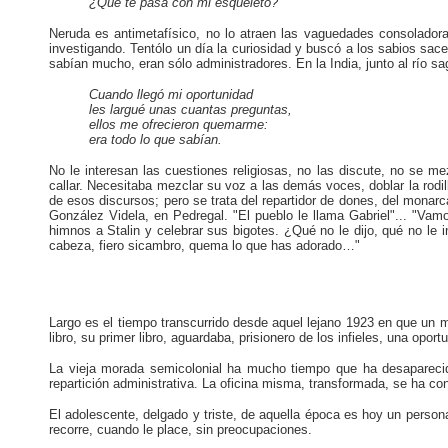
¿Qué te pasa con mi esqueleto?
Neruda es antimetafísico, no lo atraen las vaguedades consoladora
investigando. Tentólo un día la curiosidad y buscó a los sabios sa
sabían mucho, eran sólo administradores. En la India, junto al río sag
Cuando llegó mi oportunidad
les largué unas cuantas preguntas,
ellos me ofrecieron quemarme:
era todo lo que sabían.
No le interesan las cuestiones religiosas, no las discute, no se me
callar. Necesitaba mezclar su voz a las demás voces, doblar la rodill
de esos discursos; pero se trata del repartidor de dones, del monar
González Videla, en Pedregal. "El pueblo le llama Gabriel"... "Vam
himnos a Stalin y celebrar sus bigotes. ¿Qué no le dijo, qué no le i
cabeza, fiero sicambro, quema lo que has adorado…"
Largo es el tiempo transcurrido desde aquel lejano 1923 en que un 
libro, su primer libro, aguardaba, prisionero de los infieles, una oport
La vieja morada semicolonial ha mucho tiempo que ha desaparecido
repartición administrativa. La oficina misma, transformada, se ha c
El adolescente, delgado y triste, de aquella época es hoy un person
recorre, cuando le place, sin preocupaciones.