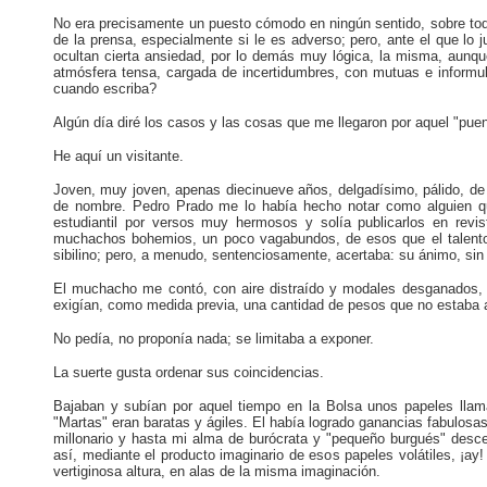
No era precisamente un puesto cómodo en ningún sentido, sobre todo e
de la prensa, especialmente si le es adverso; pero, ante el que lo
ocultan cierta ansiedad, por lo demás muy lógica, la misma, aunque
atmósfera tensa, cargada de incertidumbres, con mutuas e informula
cuando escriba?
Algún día diré los casos y las cosas que me llegaron por aquel "pue
He aquí un visitante.
Joven, muy joven, apenas diecinueve años, delgadísimo, pálido, de 
de nombre. Pedro Prado me lo había hecho notar como alguien qu
estudiantil por versos muy hermosos y solía publicarlos en revi
muchachos bohemios, un poco vagabundos, de esos que el talento i
sibilino; pero, a menudo, sentenciosamente, acertaba: su ánimo, sin
El muchacho me contó, con aire distraído y modales desganados, q
exigían, como medida previa, una cantidad de pesos que no estaba 
No pedía, no proponía nada; se limitaba a exponer.
La suerte gusta ordenar sus coincidencias.
Bajaban y subían por aquel tiempo en la Bolsa unos papeles llama
"Martas" eran baratas y ágiles. El había logrado ganancias fabulosa
millonario y hasta mi alma de burócrata y "pequeño burgués" desce
así, mediante el producto imaginario de esos papeles volátiles, ¡ay! 
vertiginosa altura, en alas de la misma imaginación.