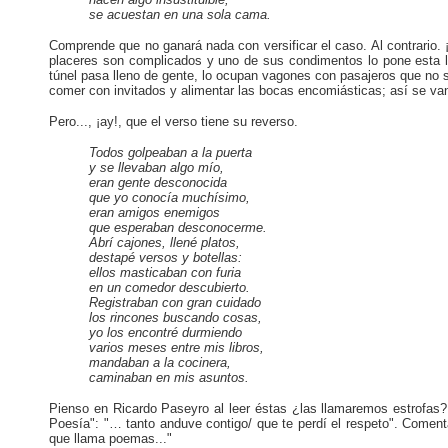
se acuestan en una sola cama.
Comprende que no ganará nada con versificar el caso. Al contrario. 
placeres son complicados y uno de sus condimentos lo pone esta la
túnel pasa lleno de gente, lo ocupan vagones con pasajeros que no 
comer con invitados y alimentar las bocas encomiásticas; así se van
Pero..., ¡ay!, que el verso tiene su reverso.
Todos golpeaban a
la puerta
y se llevaban algo mío,
eran gente desconocida
que yo conocía muchísimo,
eran amigos enemigos
que esperaban desconocerme.
Abrí cajones, llené platos,
destapé versos y botellas:
ellos masticaban con furia
en un comedor descubierto.
Registraban con gran cuidado
los rincones buscando cosas,
yo los encontré durmiendo
varios meses entre mis libros,
mandaban a la cocinera,
caminaban en mis asuntos.
Pienso en Ricardo Paseyro al leer éstas ¿las llamaremos estrofas? c
Poesía": "… tanto anduve contigo/ que te perdí el respeto". Coment
que llama poemas..."