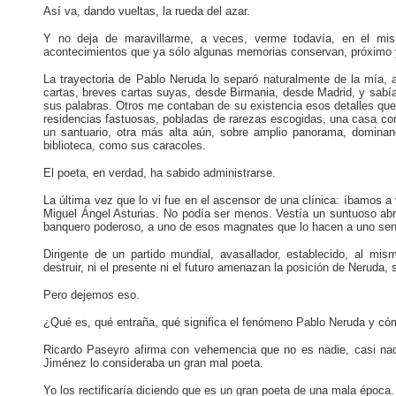
Así va, dando vueltas, la rueda del azar.
Y no deja de maravillarme, a veces, verme todavía, en el mi
acontecimientos que ya sólo algunas memorias conservan, próximo y
La trayectoria de Pablo Neruda lo separó naturalmente de la mía, a
cartas, breves cartas suyas, desde Birmania, desde Madrid, y sabía
sus palabras. Otros me contaban de su existencia esos detalles que 
residencias fastuosas, pobladas de rarezas escogidas, una casa con 
un santuario, otra más alta aún, sobre amplio panorama, domina
biblioteca, como sus caracoles.
El poeta, en verdad, ha sabido administrarse.
La última vez que lo vi fue en el ascensor de una clínica: íbamos a v
Miguel Ángel Asturias. No podía ser menos. Vestía un suntuoso abr
banquero poderoso, a uno de esos magnates que lo hacen a uno sent
Dirigente de un partido mundial, avasallador, establecido, al mis
destruir, ni el presente ni el futuro amenazan la posición de Neruda,
Pero dejemos eso.
¿Qué es, qué entraña, qué significa el fenómeno Pablo Neruda y cómo 
Ricardo Paseyro afirma con vehemencia que no es nadie, casi n
Jiménez lo consideraba un gran mal poeta.
Yo los rectificaría diciendo que es un gran poeta de una mala época.