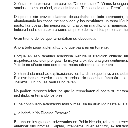
Señalamos la primera, tan pura, de "Crepusculario". Vimos la segun
sombría como un túnel, que culmina en "Residencia en la Tierra", s
De pronto, sin previos clarines, descuidadas de toda ceremonia, li
abandonando los tonos melancólicos y las vestiduras un tanto lúgubr
pasto, las cosas, las personas, un clavo, un martillo, una mariposa
hubiera hecho otra cosa o como si, preso de invisibles potencias, hub
Gran triunfo de los que lamentaban su obscuridad.
Ahora todo pasa a plena luz y lo que pasa es un torrente.
Porque en eso también abandona Neruda la tradición chilena: n
majadereando, siempre igual, la mayoría exhibe una gran continencia.
Y éste no añadió sino dos o tres notas diferentes al primero.
Se han dado muchas explicaciones; se ha dicho que la raza es sobri
Por eso hemos escrito tantas historias. No necesitan fantasía. Los
"belleza". En fin, las teorías no faltan.
No podían tampoco faltar los que le reprocharan al poeta su metamo
prohibido, enterrando los pies.
Él ha continuado avanzando más y más, se ha atrevido hasta el "Estra
¿Lo habrá leído Ricardo Paseyro?
Es uno de los grandes adversarios de Pablo Neruda, tal vez su enem
entender sus bromas. Rápido, inteligente, buen escritor, ex milit