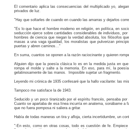
El comentario aplica las consecuencias del multiplicado yo, aleg
privados de luz.
"Hay que soltarles de cuando en cuando las amarras y dejarlos correr 
"Es lo que hace el hombre moderno en religión, en política, en sociol
seducción ejerce sobre cantidades considerables de individuos, por
hombres de ciencia que niegan la verdad absoluta, los filósofos que ti
masas a una vaga igualdad, los moralistas que pulverizan principi
puertas y abren caminos…"
En suma, cuantos se oponen a la razón raciocinante y quieren romper 
Alguien dijo que la poesía clásica lo es en la medida justa en qu
rompa el molde y salte a la memoria. En eso, para mí, la poesí
gelatinosamente de las manos. Imposible sujetar un fragmento.
Leyendo mi crónica de 1935 confesaré que la hallo vacilante: las mi
Tampoco me satisface la de 1943.
Seducido y un poco tiranizado por el espíritu francés, pensaba por a
Cuanto se apartaba de esa línea incurría en anatema, sonábame a fa
que no fuera pomposa ni saliera a gritar.
Había de todas maneras un tira y afloja, cierta incertidumbre, un con
"-En esto, como en otras cosas, todo es cuestión de fe. Empiec