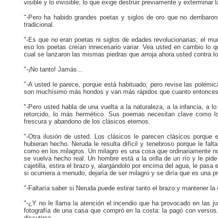
visible y lo invisible; lo que exige destruir previamente y extermina
"-Pero ha habido grandes poetas y siglos de oro que no derribaron 
tradicional.
"-Es que no eran poetas ni siglos de edades revolucionarias; el m
eso los poetas creían innecesario variar. Vea usted en cambio lo q
cual se lanzaron las mismas piedras que arroja ahora usted contra l
"-¡No tanto! Jamás...
"-A usted le parece, porque está habituado; pero revise las polém
son muchísimo más hondos y van más rápidos que cuanto entonces po
"-Pero usted habla de una vuelta a la naturaleza, a la infancia, a lo
retorcido, lo más hermético. Sus poemas necesitan clave como los
frescura y abandono de los clásicos eternos.
"-Otra ilusión de usted. Los clásicos le parecen clásicos porque 
hubieran hecho. Neruda le resulta difícil y tenebroso porque le fal
como en los milagros. Un milagro es una cosa que ordinariamente no
se vuelva hecho real. Un hombre está a la orilla de un río y le pide 
cajetilla, estira el brazo y, alargándolo por encima del agua, le pasa
si ocurriera a menudo, dejaría de ser milagro y se diría que es una 
"-Faltaría saber si Neruda puede estirar tanto el brazo y mantener la 
"-¿Y no le llama la atención el incendio que ha provocado en las j
fotografía de una casa que compró en la costa: la pagó con versos.
discutirse.