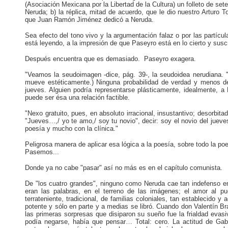
(Asociación Mexicana por la Libertad de la Cultura) un folleto de set
Neruda; b) la réplica, mitad de acuerdo, que le dio nuestro Arturo T
que Juan Ramón Jiménez dedicó a Neruda.
Sea efecto del tono vivo y la argumentación falaz o por las partícu
está leyendo, a la impresión de que Paseyro está en lo cierto y suscr
Después encuentra que es demasiado. Paseyro exagera.
"Veamos la seudoimagen -dice, pág. 39-, la seudoidea nerudiana. "J
mueve estéticamente.) Ninguna probabilidad de verdad y menos de 
jueves. Alguien podría representarse plásticamente, idealmente, 
puede ser ésa una relación factible.
"Nexo gratuito, pues, en absoluto irracional, insustantivo; desorbit
"Jueves…,/ yo te amo,/ soy tu novio", decir: soy el novio del juev
poesía y mucho con la clínica."
Peligrosa manera de aplicar esa lógica a la poesía, sobre todo la p
Pasemos...
Donde ya no cabe "pasar" así no más es en el capítulo comunista.
De "los cuatro grandes", ninguno como Neruda cae tan indefenso en 
eran las palabras, en el terreno de las imágenes; el amor al pue
terrateniente, tradicional, de familias coloniales, tan establecido 
potente y sólo en parte y a medias se libró. Cuando don Valentín
las primeras sorpresas que disiparon su sueño fue la frialdad evasi
podía negarse, había que pensar… Total: cero. La actitud de Gabr