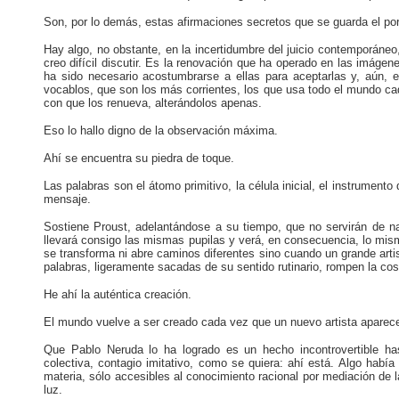
Son, por lo demás, estas afirmaciones secretos que se guarda el por
Hay algo, no obstante, en la incertidumbre del juicio contemporáne
creo difícil discutir. Es la renovación que ha operado en las imáge
ha sido necesario acostumbrarse a ellas para aceptarlas y, aún,
vocablos, que son los más corrientes, los que usa todo el mundo cad
con que los renueva, alterándolos apenas.
Eso lo hallo digno de la observación máxima.
Ahí se encuentra su piedra de toque.
Las palabras son el átomo primitivo, la célula inicial, el instrumento
mensaje.
Sostiene Proust, adelantándose a su tiempo, que no servirán de na
llevará consigo las mismas pupilas y verá, en consecuencia, lo mis
se transforma ni abre caminos diferentes sino cuando un grande artis
palabras, ligeramente sacadas de su sentido rutinario, rompen la cos
He ahí la auténtica creación.
El mundo vuelve a ser creado cada vez que un nuevo artista aparece, 
Que Pablo Neruda lo ha logrado es un hecho incontrovertible h
colectiva, contagio imitativo, como se quiera: ahí está. Algo había 
materia, sólo accesibles al conocimiento racional por mediación de l
luz.