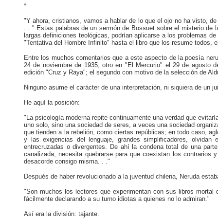
*
"Y ahora, cristianos, vamos a hablar de lo que el ojo no ha visto, de
. . " Estas palabras de un sermón de Bossuet sobre el misterio de la
largas definiciones teológicas, podrían aplicarse a los problemas d
"Tentativa del Hombre Infinito" hasta el libro que los resume todos,
Entre los muchos comentarios que a este aspecto de la poesía neru
24 de noviembre de 1935, otro en "El Mercurio" el 29 de agosto de
edición "Cruz y Raya"; el segundo con motivo de la selección de Ald
Ninguno asume el carácter de una interpretación, ni siquiera de un j
He aquí la posición:
"La psicología moderna repite continuamente una verdad que evitarí
uno solo, sino una sociedad de seres, a veces una sociedad organiza
que tienden a la rebelión, como ciertas repúblicas; en todo caso, 
y las exigencias del lenguaje, grandes simplificadores, olvida
entrecruzadas o divergentes. De ahí la condena total de una parte
canalizada, necesita quebrarse para que coexistan los contrarios 
desacorde consigo misma. . ."
Después de haber revolucionado a la juventud chilena, Neruda estaba 
"Son muchos los lectores que experimentan con sus libros mortal d
fácilmente declarando a su turno idiotas a quienes no lo admiran."
Así era la división: tajante.