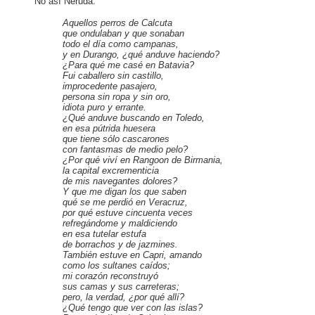
No así Neruda.
Aquellos perros de Calcuta
que ondulaban y que sonaban
todo el día como campanas,
y en Durango, ¿qué anduve haciendo?
¿Para qué me casé en Batavia?
Fui caballero sin castillo,
improcedente pasajero,
persona sin ropa y sin oro,
idiota puro y errante.
¿Qué anduve buscando en Toledo,
en esa pútrida huesera
que tiene sólo cascarones
con fantasmas de medio pelo?
¿Por qué viví en Rangoon de Birmania,
la capital excrementicia
de mis navegantes dolores?
Y que me digan los que saben
qué se me perdió en Veracruz,
por qué estuve cincuenta veces
refregándome y maldiciendo
en esa tutelar estufa
de borrachos y de jazmines.
También estuve en Capri, amando
como los sultanes caídos;
mi corazón reconstruyó
sus camas y sus carreteras;
pero, la verdad, ¿por qué allí?
¿Qué tengo que ver con las islas?