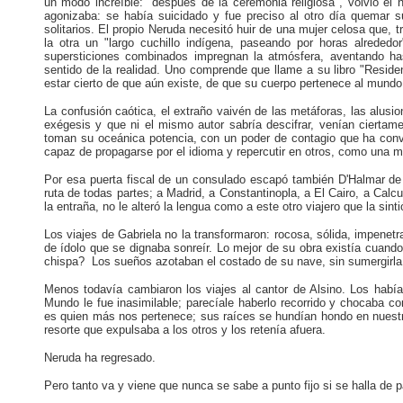
un modo increíble: "después de la ceremonia religiosa", volvió el 
agonizaba: se había suicidado y fue preciso al otro día quemar su 
solitarios. El propio Neruda necesitó huir de una mujer celosa que, 
la otra un "largo cuchillo indígena, paseando por horas alrededo
supersticiones combinados impregnan la atmósfera, aventando ha
sentido de la realidad. Uno comprende que llame a su libro "Reside
estar cierto de que aún existe, de que su cuerpo pertenece al mundo
La confusión caótica, el extraño vaivén de las metáforas, las alusio
exégesis y que ni el mismo autor sabría descifrar, venían ciertame
toman su oceánica potencia, con un poder de contagio que ha conver
capaz de propagarse por el idioma y repercutir en otros, como una m
Por esa puerta fiscal de un consulado escapó también D'Halmar de C
ruta de todas partes; a Madrid, a Constantinopla, a El Cairo, a Calc
la entraña, no le alteró la lengua como a este otro viajero que la sint
Los viajes de Gabriela no la transformaron: rocosa, sólida, impene
de ídolo que se dignaba sonreír. Lo mejor de su obra existía cuando
chispa? Los sueños azotaban el costado de su nave, sin sumergirla. 
Menos todavía cambiaron los viajes al cantor de Alsino. Los había 
Mundo le fue inasimilable; parecíale haberlo recorrido y chocaba co
es quien más nos pertenece; sus raíces se hundían hondo en nuestra 
resorte que expulsaba a los otros y los retenía afuera.
Neruda ha regresado.
Pero tanto va y viene que nunca se sabe a punto fijo si se halla de