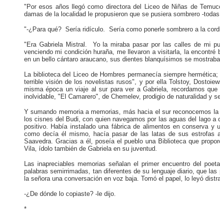
"Por esos años llegó como directora del Liceo de Niñas de Temuc
damas de la localidad le propusieron que se pusiera sombrero -todas
"-¿Para qué? Sería ridículo. Sería como ponerle sombrero a la cordi
"Era Gabriela Mistral. Yo la miraba pasar por las calles de mi p
venciendo mi condición huraña, me llevaron a visitarla, la encontr
en un bello cántaro araucano, sus dientes blanquísimos se mostraban
La biblioteca del Liceo de Hombres permanecía siempre hermética; p
terrible visión de los novelistas rusos", y por ella Tolstoy, Dosto
misma época un viaje al sur para ver a Gabriela, recordamos que el
inolvidable, "El Camarero", de Chemelev, prodigio de naturalidad y se
Y sumando memoria a memorias, más hacia el sur reconocemos la es
los cisnes del Budi, con quien navegamos por las aguas del lago a 
positivo. Había instalado una fábrica de alimentos en conserva y 
como decía él mismo, hacía pasar de las latas de sus estrofas a
Saavedra. Gracias a él, poseía el pueblo una Biblioteca que propo
Vila, ídolo también de Gabriela en su juventud.
Las inapreciables memorias señalan el primer encuentro del poeta 
palabras semirrimadas, tan diferentes de su lenguaje diario, que las
la señora una conversación en voz baja. Tomó el papel, lo leyó distr
-¿De dónde lo copiaste? -le dijo.
*