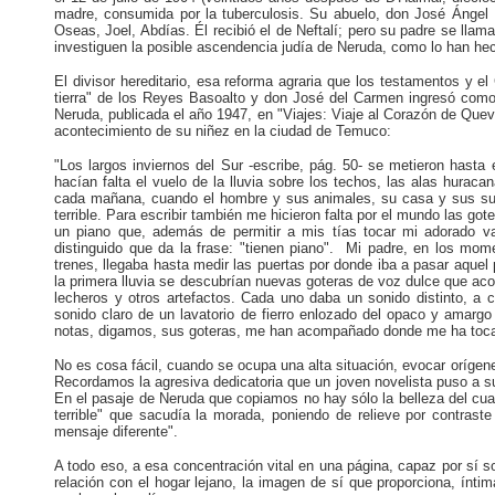
madre, consumida por la tuberculosis. Su abuelo, don José Ángel 
Oseas, Joel, Abdías. Él recibió el de Neftalí; pero su padre se ll
investiguen la posible ascendencia judía de Neruda, como lo han he
El divisor hereditario, esa reforma agraria que los testamentos y 
tierra" de los Reyes Basoalto y don José del Carmen ingresó como
Neruda, publicada el año 1947, en "Viajes: Viaje al Corazón de Quev
acontecimiento de su niñez en la ciudad de Temuco:
"Los largos inviernos del Sur -escribe, pág. 50- se metieron hast
hacían falta el vuelo de la lluvia sobre los techos, las alas hura
cada mañana, cuando el hombre y sus animales, su casa y sus sue
terrible. Para escribir también me hicieron falta por el mundo las g
un piano que, además de permitir a mis tías tocar mi adorado val
distinguido que da la frase: "tienen piano". Mi padre, en los mom
trenes, llegaba hasta medir las puertas por donde iba a pasar aquel 
la primera lluvia se descubrían nuevas goteras de voz dulce que aco
lecheros y otros artefactos. Cada uno daba un sonido distinto, a c
sonido claro de un lavatorio de fierro enlozado del opaco y amargo
notas, digamos, sus goteras, me han acompañado donde me ha tocad
No es cosa fácil, cuando se ocupa una alta situación, evocar oríge
Recordamos la agresiva dedicatoria que un joven novelista puso a s
En el pasaje de Neruda que copiamos no hay sólo la belleza del cuad
terrible" que sacudía la morada, poniendo de relieve por contraste
mensaje diferente".
A todo eso, a esa concentración vital en una página, capaz por sí s
relación con el hogar lejano, la imagen de sí que proporciona, ínt