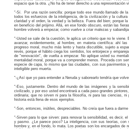
espacio que la otra. ¿No ha de tener derecho a una representación vi
"-Sí. Por una razón sencilla: porque todo ese mundo llamado de la 
todos los esfuerzos de la inteligencia, de la civilización y la cultu
claridad y el orden, la verdad y la belleza. Fuera del bien; porque l
en beneficio del prójimo. Allá, en ese fondo obscuro, están las fieras
hombre volverá a empezar, como vuelve a criar malezas y sabandij
"-Usted se sale de la cuestión, le aplica un criterio que no le viene.
avanzar, evidentemente, al hombre, en materia científica: ahí l
progreso moral, mucho más lento y hasta discutible, sujeto a espan
revés, porque el hábito ciega los sentidos, los entorpece y empareja
de "renovación", de vuelta a empezar. No aplique usted su menta
mentalidad moral, porque va a comprender menos. Proceda con sentid
especie de capa, lo
mismo
que las ciudades, con sus pavimentos y s
inteligible pero muerta.
"-¿Así que yo para entender a Neruda y saborearlo tendría que volve
"-Eso, justamente. Dentro del mundo de las imágenes y la sensib
civilizado, y por eso usted encontrará a cada paso grandes pintores
ordinaria; que no sirven ni para la filosofía, ni para las ciencias, n
historia está llena de esos ejemplos.
"-Son, entonces, inútiles, despreciables. No creía que fuera a darme
"-Sirven para lo que sirven: para renovar la sensibilidad, es deci
y pasmo. ¿Le parece poco? La inteligencia, con sus teorías, con su
hombre y, en el fondo, lo mata. Los poetas son los encargados de r