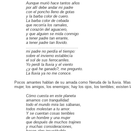
Aunque murió hace tantos años
por allí debe andar mi padre
con el poncho lleno de gotas
y la barba color de cuero.
La barba color de cebada
que recorría los ramales,
el corazón del aguacero,
y que alguien se mida conmigo
a tener padre tan errante,
a tener padre tan llovido.
..........…………………............
mi padre no perdía el tiempo:
sobre el invierno establecía
el sol de sus ferrocarriles.
Yo perdí la lluvia y el viento
¿y qué he ganado?, me pregunto.
La lluvia ya no me conoce.
Pocos amantes hablan de su amada como Neruda de la lluvia. Mas no
mujer, los amigos, los enemigos; hay los ojos, los terribles; existe
Cómo cuesta en este planeta
amarnos con tranquilidad:
todo el mundo mira las sábanas,
todos molestan a tu amor.
Y se cuentan cosas terribles
de un hombre y una mujer
que después de muchos trajines
y muchas consideraciones,
hacen algo insustituible,