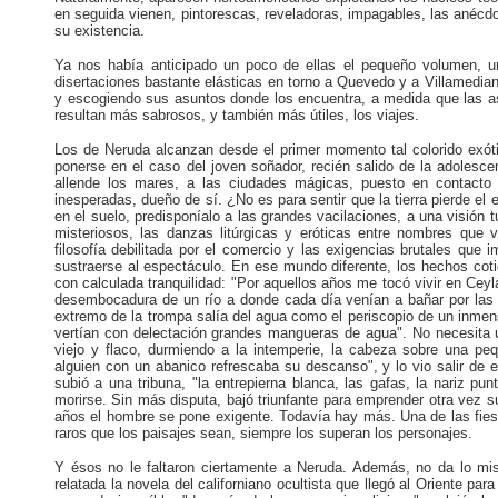
en seguida vienen, pintorescas, reveladoras, impagables, las anécdot
su existencia.
Ya nos había anticipado un poco de ellas el pequeño volumen, u
disertaciones bastante elásticas en torno a Quevedo y a Villamedian
y escogiendo sus asuntos donde los encuentra, a medida que las as
resultan más sabrosos, y también más útiles, los viajes.
Los de Neruda alcanzan desde el primer momento tal colorido exótic
ponerse en el caso del joven soñador, recién salido de la adolesce
allende los mares, a las ciudades mágicas, puesto en contacto f
inesperadas, dueño de sí. ¿No es para sentir que la tierra pierde el 
en el suelo, predisponíalo a las grandes vacilaciones, a una visión t
misteriosos, las danzas litúrgicas y eróticas entre nombres que 
filosofía debilitada por el comercio y las exigencias brutales que
sustraerse al espectáculo. En ese mundo diferente, los hechos coti
con calculada tranquilidad: "Por aquellos años me tocó vivir en Ceyl
desembocadura de un río a donde cada día venían a bañar por las 
extremo de la trompa salía del agua como el periscopio de un inme
vertían con delectación grandes mangueras de agua". No necesita un
viejo y flaco, durmiendo a la intemperie, la cabeza sobre una pe
alguien con un abanico refrescaba su descanso", y lo vio salir de e
subió a una tribuna, "la entrepierna blanca, las gafas, la nariz pu
morirse. Sin más disputa, bajó triunfante para emprender otra vez 
años el hombre se pone exigente. Todavía hay más. Una de las fiest
raros que los paisajes sean, siempre los superan los personajes.
Y ésos no le faltaron ciertamente a Neruda. Además, no da lo mi
relatada la novela del californiano ocultista que llegó al Oriente 