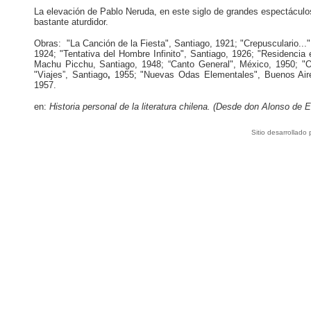
La elevación de Pablo Neruda, en este siglo de grandes espectáculos
bastante aturdidor.
Obras: "La Canción de la Fiesta", Santiago, 1921; "Cre­pusculario.
1924; "Tentativa del Hombre Infinito", Santiago,
1926; "Residencia e
Machu Picchu, Santiago, 1948; “Canto General", México, 1950; "
"Viajes”, San­tiago
,
1955; "Nuevas Odas Elementales", Buenos Aire
1957.
en:
Historia personal de la literatura chilena. (Desde don Alonso de E
Sitio desarrollado