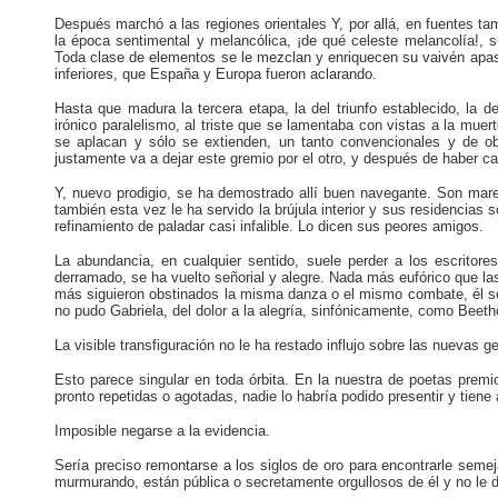
Después marchó a las regiones orientales Y, por allá, en fuentes t
la época sentimental y melancólica, ¡de qué celeste melancolía!, 
Toda clase de elementos se le mezclan y enriquecen su vaivén apasio
inferiores, que España y Europa fueron aclarando.
Hasta que madura la tercera etapa, la del triunfo establecido, la d
irónico paralelismo, al triste que se lamentaba con vistas a la muer
se aplacan y sólo se extienden, un tanto convencionales y de oblig
justamente va a dejar este gremio por el otro, y después de haber c
Y, nuevo prodigio, se ha demostrado allí buen navegan­te. Son mares 
también esta vez le ha servido la brújula interior y sus residencias 
­refinamiento de paladar casi infalible. Lo dicen sus peores amigos.
La abundancia, en cualquier sentido, suele perder a los escrito
derramado, se ha vuelto señorial y alegre. Nada más eufórico que l
más siguieron obstinados la misma danza o el mismo com­bate, él s
no pudo Gabriela, del dolor a la alegría, sinfónicamente, como Beeth
La visible transfiguración no le ha restado influjo so­bre las nuevas
Esto parece singular en toda órbita. En la nuestra de poetas premi
pronto repetidas o ago­tadas, nadie lo habría podido presentir y tiene
Imposible negarse a la evidencia.
Sería preciso remontarse a los siglos de oro para en­contrarle sem
murmurando, están pública o secretamente orgullosos de él y no le d