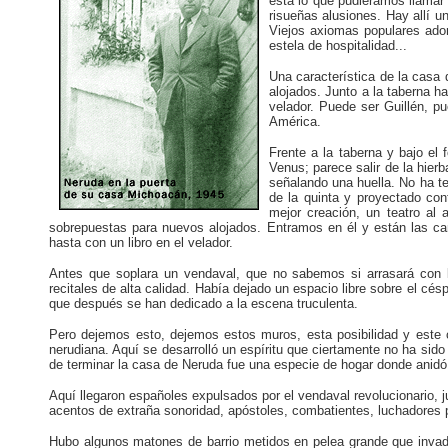
está lo que pudiéramos llamar
risueñas alusiones. Hay allí 
Viejos axiomas populares ador
estela de hospitalidad...
Una característica de la cas
alojados. Junto a la taberna h
velador. Puede ser Guillén, p
América.
Frente a la taberna y bajo el
Venus; parece salir de la hierb
señalando una huella. No ha te
de la quinta y proyectado co
mejor creación, un teatro al 
sobrepuestas para nuevos alojados. Entramos en él y están las c
hasta con un libro en el velador.
Antes que soplara un vendaval, que no sabemos si arrasará con l
recitales de alta calidad. Había dejado un espacio libre sobre el cé
que después se han dedicado a la escena truculenta.
Pero dejemos esto, dejemos estos muros, esta posibilidad y este 
nerudiana. Aquí se desarrolló un espíritu que ciertamente no ha sid
de terminar la casa de Neruda fue una especie de hogar donde anidó
Aquí llegaron españoles expulsados por el vendaval revolucionario,
acentos de extraña sonoridad, apóstoles, combatientes, luchadores p
Hubo algunos matones de barrio metidos en pelea grande que invad