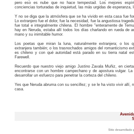
pero eso es nube que no hace tempestad. Los mejores espíri
conciencias torturadas de inquietud, las más urgidas de esperanza, l
Y no se diga que la atmósfera que se ha vivido en esta casa fue for
Lo extranjero fue el dolor, fue la necesidad, fue la angustiosa tragedi
fue total e integralmente chilena. El hombre "enteramente de Te
hay en Neruda, estaba allí todos los días charlando en rueda de 
mano y su inimitable humor.
Los poetas que miran la luna, naturalmente extranjera; o los 
extranjera también; o los trasnochados amigos del romanticismo ex
es chileno y con qué autoridad está parado en su tierra natal e
Farewell.
Recuerdo que nuestro viejo amigo Justino Zavala Muñiz, en cierta
encontrarse con un hombre campechano y de apostura vulgar. La 
desarrollar un esfuerzo para penetrar la corteza del chileno.
Yes que Neruda abruma con su sencillez; y se le ha visto vivir all
casa.
Avenida
S
Sitio desarrollado