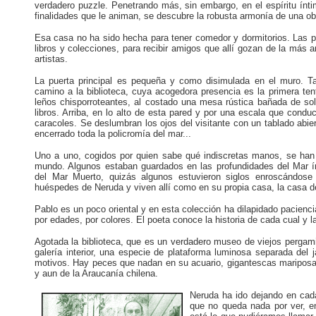
verdadero puzzle. Penetrando más, sin embargo, en el espíritu ínti
finalidades que le animan, se descubre la robusta armonía de una obr
Esa casa no ha sido hecha para tener comedor y dormitorios. Las pi
libros y colecciones, para recibir amigos que allí gozan de la más
artistas.
La puerta principal es pequeña y como disimulada en el muro. T
camino a la biblioteca, cuya acogedora presencia es la primera ten
leños chisporroteantes, al costado una mesa rústica bañada de sol
libros. Arriba, en lo alto de esta pared y por una escala que condu
caracoles. Se deslumbran los ojos del visitante con un tablado abier
encerrado toda la policromía del mar...
Uno a uno, cogidos por quien sabe qué indiscretas manos, se han 
mundo. Algunos estaban guardados en las profundidades del Mar ín
del Mar Muerto, quizás algunos estuvieron siglos enroscándose
huéspedes de Neruda y viven allí como en su propia casa, la casa de 
Pablo es un poco oriental y en esta colección ha dilapidado pacienci
por edades, por colores. El poeta conoce la historia de cada cual y
Agotada la biblioteca, que es un verdadero museo de viejos pergamino
galería interior, una especie de plataforma luminosa separada del
motivos. Hay peces que nadan en su acuario, gigantescas mariposas d
y aun de la Araucanía chilena.
Neruda ha ido dejando en cada 
que no queda nada por ver, en