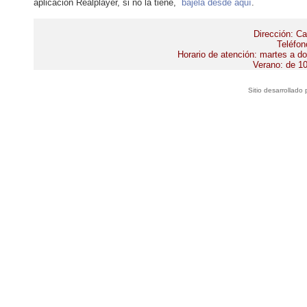
aplicación Realplayer, si no la tiene,
bájela desde aquí
.
Dirección: Ca
Teléfon
Horario de atención: martes a d
Verano: de 10
Sitio desarrollado