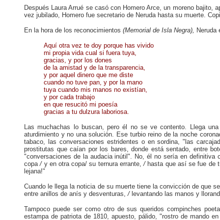
Después Laura Arrué se casó con Homero Arce, un moreno bajito, ape
vez jubilado, Homero fue secretario de Neruda hasta su muerte. Copió
En la hora de los reconocimientos
(Memorial de Isla Negra),
Neruda e
Aquí otra vez te doy porque has vivido
mi propia vida cual si fuera tuya,
gracias, y por los dones
de la amistad y de la transparencia,
y por aquel dinero que me diste
cuando no tuve pan, y por la mano
tuya cuando mis manos no existían,
y por cada trabajo
en que resucitó mi poesía
gracias a tu dulzura laboriosa.
Las muchachas lo buscan, pero él no se ve contento. Llega una 
aturdimiento y no una solución. Ese turbio reino de la noche coron
tabaco, las conversaciones estridentes o en sordina, "las carcajad
prostitutas que caían por los bares, donde está sentado, entre bo
"conversaciones de la audacia inútil". No, él no sería en definiti
copa
/
y en otra copa/ su ternura errante,
/
hasta que así se fue de
lejana!"
Cuando le llega la noticia de su muerte tiene la convicción de que s
entre anillos de anís y desventuras,
/
levantando las manos y llorand
Tampoco puede ser como otro de sus queridos compinches poetas
estampa de patriota de 1810, apuesto, pálido, "rostro de mando en 