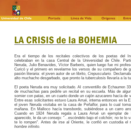
Era el tiempo de los recitales colectivos de los poetas del I
celebraban en la casa Central de la Universidad de Chile. Part
Neruda, Julio Benavides, Víctor Barberis, quien luego fue mi profes
Curicó y el primero en revelarme los versos de su compañero de g
pasión literaria: el joven autor de un librito,
Crepusculario.
Declamab
alto muchacho desgarbado, que pronto la tuberculosis llevaría a la t
El poeta Neruda era muy solicitado. Al conventillo de Echaurren 33
de muchachas para pedirle un recital en su escuela. Más de algu
somier con patas, en un cuarto donde un cajón azucarero hacía de ve
Entre esas solicitantes estuvo Laura Arrué, interna entonces en la 
el joven Neruda visitaba en la casa de Peñaflor, para lo cual toma
mañana. En Malloco hacía transbordo, subiéndose a un carro arra
Cuando en 1924 Neruda regala a Laura Arrué un ejemplar de
aparecido, le da un consejo: "...escóndelo bajo el colchón; no te lo v
te lo rompen". Antes de irse al Oriente, le confió en custodia e
hombre infinito.