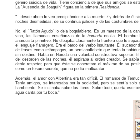
género suicida de vida. Tiene conciencia de que sus amigos se está
La "Ausencia de Joaquín" figura en la primera
Residencia:
"...desde ahora lo veo precipitándose a la muerte,
/
y detrás de él s
noches desmedidas, de su continua palidez y de las costumbres de "
No, el "Ratón Agudo" lo deja boquiabierto. Es un maestro de la can
vino, las llamadas enseñanzas de la
hombría
criolla. El hombre
anarquista primitivo. No dibujaba claramente la frontera que lo sep
el lenguaje flamígero. Era el bardo del verbo insultante. El sucesor 
de frases como relámpagos, un semianalfabeto que tenía la sabidurí
sin destino. Había en Neruda una voluntad constructiva superior. E
del desorden de las noches, él aspiraba al orden creador. Se sabía
debía respetar, para que éste se coneretara al máximo de su posibi
como un tesoro secreto, que no podía malbaratar.
Además, el amor con Albertina era tan difícil. El romance de Temuc
Tenía amigos, se interesaba por la sociedad, pero se sentía solo 
hambriento. Se inclinaba sobre los libros. Sobre todo, quería escribir
agua canta por tu boca."