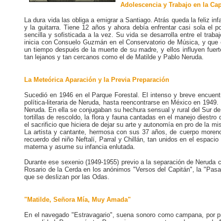
Adolescencia y Trabajo en la Cap
La dura vida las obliga a emigrar a Santiago. Atrás queda la feliz i
y la guitarra. Tiene 12 años y ahora debía enfrentar casi sola el po
sencilla y sofisticada a la vez. Su vida se desarrolla entre el tra
inicia con Consuelo Guzmán en el Conservatorio de Música, y que 
un tiempo después de la muerte de su madre, y ellos influyen fue
tan lejanos y tan cercanos como el de Matilde y Pablo Neruda.
La Meteórica Aparación y la Previa Preparación
Sucedió en 1946 en el Parque Forestal. El intenso y breve encuentr
política-literaria de Neruda, hasta reencontrarse en México en 1949
Neruda. En ella se conjugaban su hechura sensual y rural del Sur d
tortillas de rescoldo, la flora y fauna cantadas en el manejo diestr
el sacrificio que hiciera de dejar su arte y autonomía en pro de la m
La artista y cantante, hermosa con sus 37 años, de cuerpo moreno y
recuerdo del niño Neftalí, Parral y Chillán, tan unidos en el espaci
materna y asume su infancia enlutada.
Durante ese sexenio (1949-1955) previo a la separación de Neruda con
Rosario de la Cerda en los anónimos "Versos del Capitán", la "Pasa
que se deslizan por las Odas.
"Matilde, Señora Mía, Muy Amada"
En el navegado "Estravagario", suena sonoro como campana, por pri