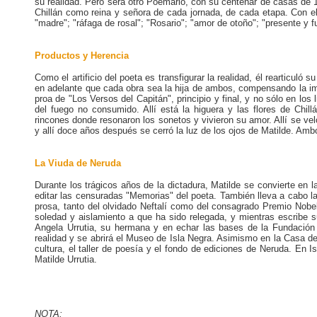
su realidad. Pero será otro Poemario, con su centenar de casas de 
Chillán como reina y señora de cada jornada, de cada etapa. Con ell
"madre"; "ráfaga de rosal"; "Rosario"; "amor de otoño"; "presente y fu
Productos y Herencia
Como el artificio del poeta es transfigurar la realidad, él rearticuló
en adelante que cada obra sea la hija de ambos, compensando la impo
proa de "Los Versos del Capitán", principio y final, y no sólo en l
del fuego no consumido. Allí está la higuera y las flores de Chil
rincones donde resonaron los sonetos y vivieron su amor. Allí se vel
y allí doce años después se cerró la luz de los ojos de Matilde. Am
La Viuda de Neruda
Durante los trágicos años de la dictadura, Matilde se convierte en 
editar las censuradas "Memorias" del poeta. También lleva a cabo la
prosa, tanto del olvidado Neftalí como del consagrado Premio Nobe
soledad y aislamiento a que ha sido relegada, y mientras escribe 
Angela Urrutia, su hermana y en echar las bases de la Fundación 
realidad y se abrirá el Museo de Isla Negra. Asimismo en la Casa de
cultura, el taller de poesía y el fondo de ediciones de Neruda. En I
Matilde Urrutia.
NOTA: