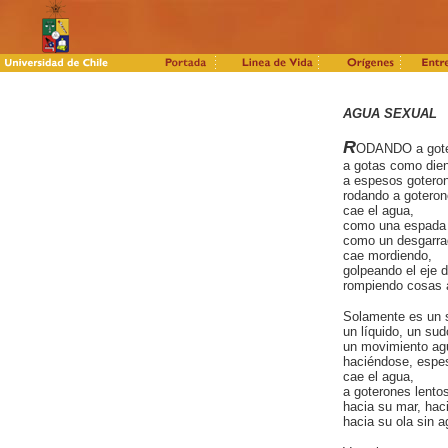
AGUA SEXUAL
R
ODANDO a gote
a gotas como dien
a espesos gotero
rodando a gotero
cae el agua,
como una espada 
como un desgarrado
cae mordiendo,
golpeando el eje d
rompiendo cosas 
Solamente es un s
un líquido, un sud
un movimiento ag
haciéndose, espe
cae el agua,
a goterones lento
hacia su mar, hac
hacia su ola sin a