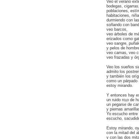
Veo el verano exte
bodegas, cigarras
poblaciones, estí
habitaciones, niñ
durmiendo con la
soñando con bandi
veo barcos,
veo árboles de m
erizados como gat
veo sangre, puñal
y pelos de hombre
veo camas, veo co
veo frazadas y ór
Veo los sueños si
admito los postrer
y también los orí
como un párpado a
estoy mirando.
Y entonces hay es
un ruido ro¡o de h
un pegarse de car
y piernas amarill
Yo escucho entre 
escucho, sacudido
Estoy mirando, o
con la mitad del a
y con las dos mit