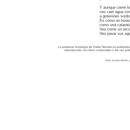
Y aunque cierre l
veo caer agua sor
a goterones sordo
Es como un huracá
como una catarat
Veo correr un arco 
Veo pasar sus agu
La presente Antología de Pablo Neruda es publicada c
reproducción con fines comerciales o de uso púb
Sitio desarrollado