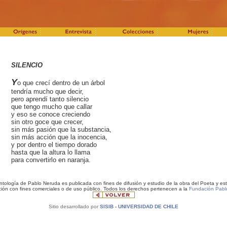
SILENCIO
Y
o que crecí dentro de un árbol
tendría mucho que decir,
pero aprendí tanto silencio
que tengo mucho que callar
y eso se conoce creciendo
sin otro goce que crecer,
sin más pasión que la substancia,
sin más acción que la inocencia,
y por dentro el tiempo dorado
hasta que la altura lo llama
para convertirlo en naranja.
ntología de Pablo Neruda es publicada con fines de difusión y estudio de la obra del Poeta y est
ión con fines comerciales o de uso público. Todos los derechos pertenecen a la
Fundación Pabl
Sitio desarrollado por
SISIB
-
UNIVERSIDAD DE CHILE