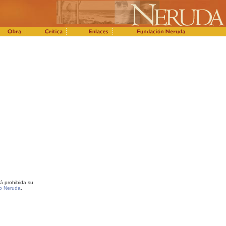
á prohibida su
o Neruda
.